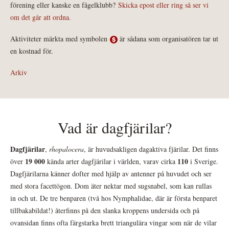
förening eller kanske en fågelklubb?
Skicka epost eller ring så ser vi
om det går att ordna.
Aktiviteter märkta med symbolen
är sådana som organisatören tar ut
en kostnad för.
Arkiv
Vad är dagfjärilar?
Dagfjärilar
,
rhopalocera
, är huvudsakligen dagaktiva fjärilar. Det finns
19 000
110
över
kända arter dagfjärilar i världen, varav cirka
i Sverige.
Dagfjärilarna känner dofter med hjälp av antenner på huvudet och ser
med stora facettögon. Dom äter nektar med sugsnabel, som kan rullas
in och ut. De tre benparen (två hos Nymphalidae, där är första benparet
tillbakabildat!) återfinns på den slanka kroppens undersida och på
ovansidan finns ofta färgstarka brett triangulära vingar som när de vilar