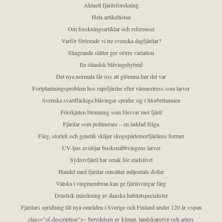
Aktuell fjärilsforskning
Hela artikellistan
Om forskningsartiklar och referenser
Varför förlorade vi tre svenska dagfjärilar?
Slingrande slåtter ger större variation
En öländsk blåvingehybrid
Det nya normala får oss att glömma hur det var
Fortplantningsproblem hos rapsfjärilar efter värmestress som larver
Svenska svartfläckiga blåvingar sprider sig i Storbritannien
Förskjuten blomning som försvar mot fjäril
Fjärilar som pollinerare – en laddad fråga
Färg, storlek och genetik skiljer skogspärlemorfjärilens former
UV-ljus avslöjar busksnabbvingens larver
Sydrovfjäril har smak för stadslivet
Handel med fjärilar omsätter miljontals dollar
Vätska i vingmembran kan ge fjärilsvingar färg
Drastisk minskning av danska habitatspecialister
Fjärilars spridning till nya områden i Sverige och Finland under 120 år <span
class="sf-description">– betydelsen av klimat, landskapstyp och arters