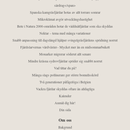
särdrag</span>
Spanska kamgräsfjärilar hotas av allt torrare somrar
Mikroklimat avgör utvecklingshastighet
Bete i Natura 2000-områden hotar de väddnätfjärilar som ska skyddas
Nektar – tema med många variationer
Snabb anpassning till dagslängd hjälper svingelgräsfjärilens spridning norrut
Fjärilslarvernas värdväxter– Mycket mer än en midsommarbukett
Monarker migrerar söderut allt senare
Mindre kräsna sydrovfjärilar sprider sig snabbt norrut
Vad tittar du på?
Många slags pollinerare ger större bomullsskörd
Två generationer påfågelöga i Belgien
Vackra fjärilar skyddas oftare än alldagliga
Kalender
Anmäl dig här!
Din sida
Om oss
Bakgrund