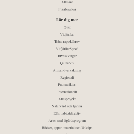
Allmänt
Fjärilsgalleri
Lär dig mer
Quiz
Vitfjärilar
Träna raps/kål/rov
VitfjärilarSpeed
Juvela vingar
Quizarkiv
Annan övervakning
Regionalt
Faunaväkteri
Internationellt
Atlasprojekt
Naturvård och fjärilar
EUs habitatdirektiv
Arter med åtgärdsprogram
Böcker, appar, material och länktips