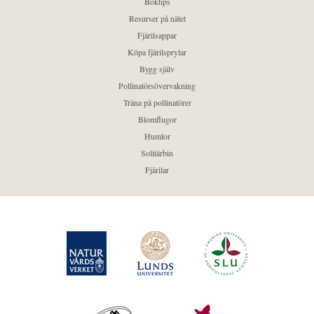
Boktips
Resurser på nätet
Fjärilsappar
Köpa fjärilsprylar
Bygg själv
Pollinatörsövervakning
Träna på pollinatörer
Blomflugor
Humlor
Solitärbin
Fjärilar