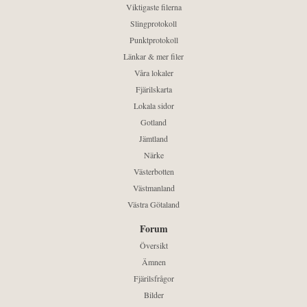
Viktigaste filerna
Slingprotokoll
Punktprotokoll
Länkar & mer filer
Våra lokaler
Fjärilskarta
Lokala sidor
Gotland
Jämtland
Närke
Västerbotten
Västmanland
Västra Götaland
Forum
Översikt
Ämnen
Fjärilsfrågor
Bilder