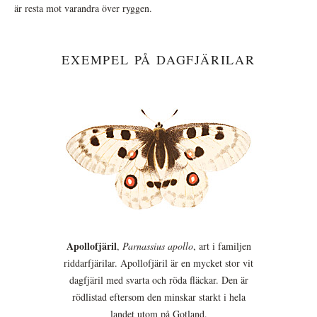
är resta mot varandra över ryggen.
EXEMPEL PÅ DAGFJÄRILAR
Apollofjäril
,
Parnassius apollo
, art i familjen
riddarfjärilar. Apollofjäril är en mycket stor vit
dagfjäril med svarta och röda fläckar. Den är
rödlistad eftersom den minskar starkt i hela
landet utom på Gotland.