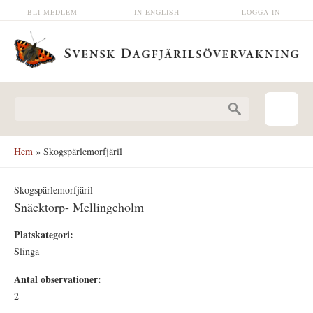
Hoppa till huvudinnehåll
BLI MEDLEM
IN ENGLISH
LOGGA IN
Sökformulär
Hem
» Skogspärlemorfjäril
Skogspärlemorfjäril
Snäcktorp- Mellingeholm
Platskategori:
Slinga
Antal observationer:
2