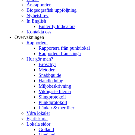
Årsrapporter
Biogeografisk uppföljning
Nyhetsbrev
In English
Butterfly Indicators
Kontakta oss
Övervakningen
Rapportera
Rapportera från punktlokal
Rapportera från slinga
Hur gör man?
Broschyr
Metoder
Snabbguide
Handledning
Miljöbeskrivning
Viktigaste filerna
Slingprotokoll
Punktprotokoll
Länkar & mer filer
Våra lokaler
Fjärilskarta
Lokala sidor
Gotland
Jämtland