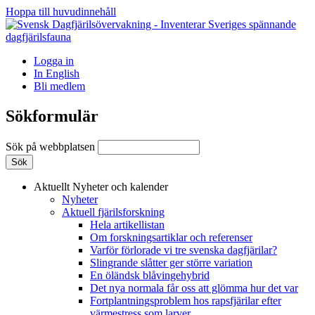
Hoppa till huvudinnehåll
Logga in
In English
Bli medlem
Sökformulär
Sök på webbplatsen
Aktuellt
Nyheter och kalender
Nyheter
Aktuell fjärilsforskning
Hela artikellistan
Om forskningsartiklar och referenser
Varför förlorade vi tre svenska dagfjärilar?
Slingrande slåtter ger större variation
En öländsk blåvingehybrid
Det nya normala får oss att glömma hur det var
Fortplantningsproblem hos rapsfjärilar efter
värmestress som larver