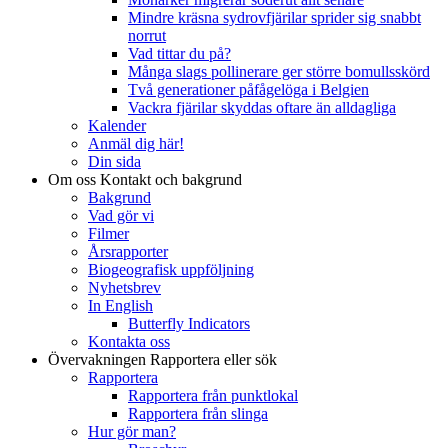
Mindre kräsna sydrovfjärilar sprider sig snabbt
norrut
Vad tittar du på?
Många slags pollinerare ger större bomullsskörd
Två generationer påfågelöga i Belgien
Vackra fjärilar skyddas oftare än alldagliga
Kalender
Anmäl dig här!
Din sida
Om oss
Kontakt och bakgrund
Bakgrund
Vad gör vi
Filmer
Årsrapporter
Biogeografisk uppföljning
Nyhetsbrev
In English
Butterfly Indicators
Kontakta oss
Övervakningen
Rapportera eller sök
Rapportera
Rapportera från punktlokal
Rapportera från slinga
Hur gör man?