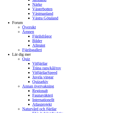
Närke
Västerbotten
Västmanland
Västra Götaland
Forum
Översikt
Ämnen
Fjärilsfrågor
Bilder
Allmänt
Fjärilsgalleri
Lär dig mer
Quiz
Vitfjärilar
Träna raps/kål/rov
VitfjärilarSpeed
Juvela vingar
Quizarkiv
Annan övervakning
Regionalt
Faunaväkteri
Internationellt
Atlasprojekt
Naturvård och fjärilar