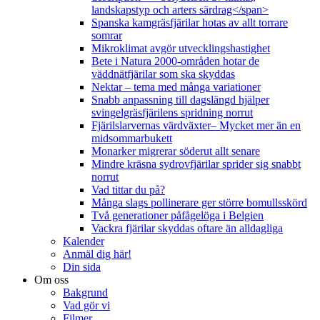
landskapstyp och arters särdrag</span>
Spanska kamgräsfjärilar hotas av allt torrare
somrar
Mikroklimat avgör utvecklingshastighet
Bete i Natura 2000-områden hotar de
väddnätfjärilar som ska skyddas
Nektar – tema med många variationer
Snabb anpassning till dagslängd hjälper
svingelgräsfjärilens spridning norrut
Fjärilslarvernas värdväxter– Mycket mer än en
midsommarbukett
Monarker migrerar söderut allt senare
Mindre kräsna sydrovfjärilar sprider sig snabbt
norrut
Vad tittar du på?
Många slags pollinerare ger större bomullsskörd
Två generationer påfågelöga i Belgien
Vackra fjärilar skyddas oftare än alldagliga
Kalender
Anmäl dig här!
Din sida
Om oss
Bakgrund
Vad gör vi
Filmer