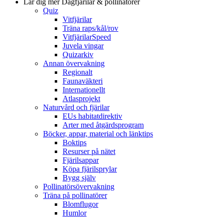
Lär dig mer
Dagfjärilar & pollinatörer
Quiz
Vitfjärilar
Träna raps/kål/rov
VitfjärilarSpeed
Juvela vingar
Quizarkiv
Annan övervakning
Regionalt
Faunaväkteri
Internationellt
Atlasprojekt
Naturvård och fjärilar
EUs habitatdirektiv
Arter med åtgärdsprogram
Böcker, appar, material och länktips
Boktips
Resurser på nätet
Fjärilsappar
Köpa fjärilsprylar
Bygg själv
Pollinatörsövervakning
Träna på pollinatörer
Blomflugor
Humlor