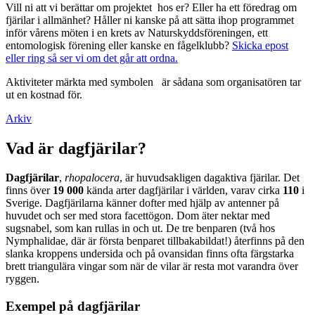
Vill ni att vi berättar om projektet hos er? Eller ha ett föredrag om
fjärilar i allmänhet? Håller ni kanske på att sätta ihop programmet
inför vårens möten i en krets av Naturskyddsföreningen, ett
entomologisk förening eller kanske en fågelklubb?
Skicka epost
eller ring så ser vi om det går att ordna.
Aktiviteter märkta med symbolen
är sådana som organisatören tar
ut en kostnad för.
Arkiv
Vad är dagfjärilar?
Dagfjärilar
,
rhopalocera
, är huvudsakligen dagaktiva fjärilar. Det
finns över
19 000
kända arter dagfjärilar i världen, varav cirka
110
i
Sverige. Dagfjärilarna känner dofter med hjälp av antenner på
huvudet och ser med stora facettögon. Dom äter nektar med
sugsnabel, som kan rullas in och ut. De tre benparen (två hos
Nymphalidae, där är första benparet tillbakabildat!) återfinns på den
slanka kroppens undersida och på ovansidan finns ofta färgstarka
brett triangulära vingar som när de vilar är resta mot varandra över
ryggen.
Exempel på dagfjärilar