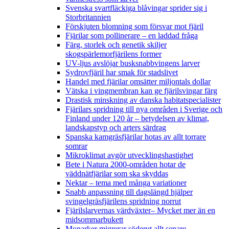
Svenska svartfläckiga blåvingar sprider sig i
Storbritannien
Förskjuten blomning som försvar mot fjäril
Fjärilar som pollinerare – en laddad fråga
Färg, storlek och genetik skiljer
skogspärlemorfjärilens former
UV-ljus avslöjar busksnabbvingens larver
Sydrovfjäril har smak för stadslivet
Handel med fjärilar omsätter miljontals dollar
Vätska i vingmembran kan ge fjärilsvingar färg
Drastisk minskning av danska habitatspecialister
Fjärilars spridning till nya områden i Sverige och
Finland under 120 år
– betydelsen av klimat,
landskapstyp och arters särdrag
Spanska kamgräsfjärilar hotas av allt torrare
somrar
Mikroklimat avgör utvecklingshastighet
Bete i Natura 2000-områden hotar de
väddnätfjärilar som ska skyddas
Nektar – tema med många variationer
Snabb anpassning till dagslängd hjälper
svingelgräsfjärilens spridning norrut
Fjärilslarvernas värdväxter– Mycket mer än en
midsommarbukett
Monarker migrerar söderut allt senare