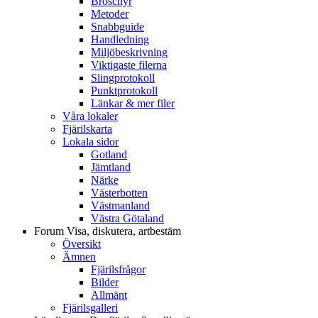
Broschyr
Metoder
Snabbguide
Handledning
Miljöbeskrivning
Viktigaste filerna
Slingprotokoll
Punktprotokoll
Länkar & mer filer
Våra lokaler
Fjärilskarta
Lokala sidor
Gotland
Jämtland
Närke
Västerbotten
Västmanland
Västra Götaland
Forum
Visa, diskutera, artbestäm
Översikt
Ämnen
Fjärilsfrågor
Bilder
Allmänt
Fjärilsgalleri