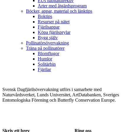
EUs habitatdirektiv
Arter med åtgärdsprogram
Böcker, appar, material och länktips
Boktips
Resurser på nätet
Fjärilsappar
Köpa fjärilsprylar
Bygg själv
Pollinatörsövervakning
Träna på pollinatörer
Blomflugor
Humlor
Solitärbin
Fjärilar
Svensk Dagfjärilsövervakning utförs i samarbete med
Naturvårdsverket, Lunds Universitet, ArtDatabanken, Sveriges
Entomologiska Förening och Butterfly Conservation Europe.
Skriv ett brev
Ring oss