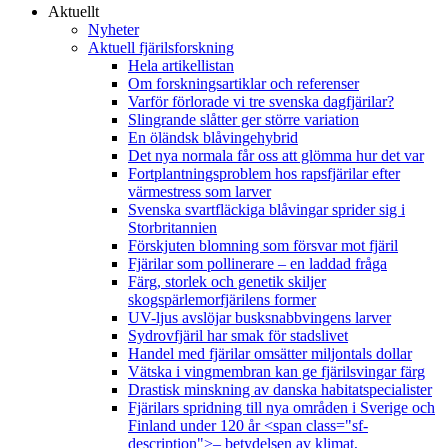
Aktuellt
Nyheter
Aktuell fjärilsforskning
Hela artikellistan
Om forskningsartiklar och referenser
Varför förlorade vi tre svenska dagfjärilar?
Slingrande slåtter ger större variation
En öländsk blåvingehybrid
Det nya normala får oss att glömma hur det var
Fortplantningsproblem hos rapsfjärilar efter
värmestress som larver
Svenska svartfläckiga blåvingar sprider sig i
Storbritannien
Förskjuten blomning som försvar mot fjäril
Fjärilar som pollinerare – en laddad fråga
Färg, storlek och genetik skiljer
skogspärlemorfjärilens former
UV-ljus avslöjar busksnabbvingens larver
Sydrovfjäril har smak för stadslivet
Handel med fjärilar omsätter miljontals dollar
Vätska i vingmembran kan ge fjärilsvingar färg
Drastisk minskning av danska habitatspecialister
Fjärilars spridning till nya områden i Sverige och
Finland under 120 år <span class="sf-
description">– betydelsen av klimat,