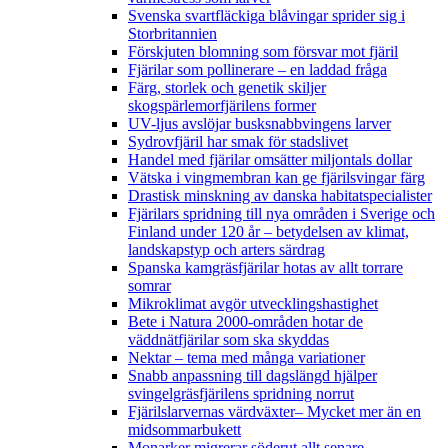
Svenska svartfläckiga blåvingar sprider sig i
Storbritannien
Förskjuten blomning som försvar mot fjäril
Fjärilar som pollinerare – en laddad fråga
Färg, storlek och genetik skiljer
skogspärlemorfjärilens former
UV-ljus avslöjar busksnabbvingens larver
Sydrovfjäril har smak för stadslivet
Handel med fjärilar omsätter miljontals dollar
Vätska i vingmembran kan ge fjärilsvingar färg
Drastisk minskning av danska habitatspecialister
Fjärilars spridning till nya områden i Sverige och
Finland under 120 år
– betydelsen av klimat,
landskapstyp och arters särdrag
Spanska kamgräsfjärilar hotas av allt torrare
somrar
Mikroklimat avgör utvecklingshastighet
Bete i Natura 2000-områden hotar de
väddnätfjärilar som ska skyddas
Nektar – tema med många variationer
Snabb anpassning till dagslängd hjälper
svingelgräsfjärilens spridning norrut
Fjärilslarvernas värdväxter– Mycket mer än en
midsommarbukett
Monarker migrerar söderut allt senare