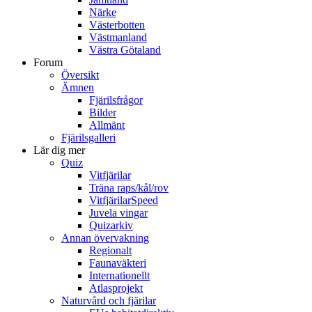
Närke
Västerbotten
Västmanland
Västra Götaland
Forum
Översikt
Ämnen
Fjärilsfrågor
Bilder
Allmänt
Fjärilsgalleri
Lär dig mer
Quiz
Vitfjärilar
Träna raps/kål/rov
VitfjärilarSpeed
Juvela vingar
Quizarkiv
Annan övervakning
Regionalt
Faunaväkteri
Internationellt
Atlasprojekt
Naturvård och fjärilar