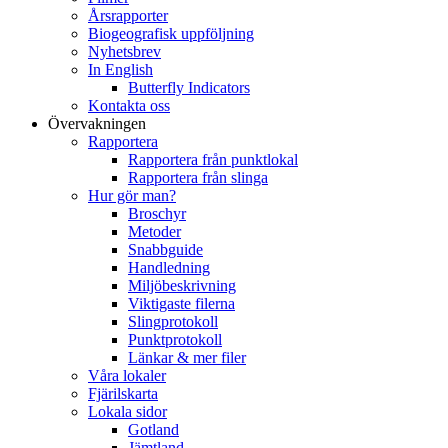
Årsrapporter
Biogeografisk uppföljning
Nyhetsbrev
In English
Butterfly Indicators
Kontakta oss
Övervakningen
Rapportera
Rapportera från punktlokal
Rapportera från slinga
Hur gör man?
Broschyr
Metoder
Snabbguide
Handledning
Miljöbeskrivning
Viktigaste filerna
Slingprotokoll
Punktprotokoll
Länkar & mer filer
Våra lokaler
Fjärilskarta
Lokala sidor
Gotland
Jämtland