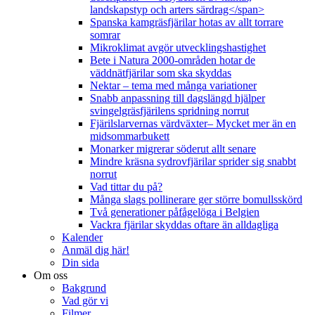
landskapstyp och arters särdrag</span>
Spanska kamgräsfjärilar hotas av allt torrare
somrar
Mikroklimat avgör utvecklingshastighet
Bete i Natura 2000-områden hotar de
väddnätfjärilar som ska skyddas
Nektar – tema med många variationer
Snabb anpassning till dagslängd hjälper
svingelgräsfjärilens spridning norrut
Fjärilslarvernas värdväxter– Mycket mer än en
midsommarbukett
Monarker migrerar söderut allt senare
Mindre kräsna sydrovfjärilar sprider sig snabbt
norrut
Vad tittar du på?
Många slags pollinerare ger större bomullsskörd
Två generationer påfågelöga i Belgien
Vackra fjärilar skyddas oftare än alldagliga
Kalender
Anmäl dig här!
Din sida
Om oss
Bakgrund
Vad gör vi
Filmer