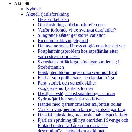
Aktuellt
Nyheter
Aktuell fjärilsforskning
Hela artikellistan
Om forskningsartiklar och referenser
Varför förlorade vi tre svenska dagfjärilar?
Slingrande slåtter ger större variation
En öländsk blåvingehybrid
Det nya normala får oss att glömma hur det var
Fortplantningsproblem hos rapsfjärilar efter
värmestress som larver
Svenska svartfläckiga blåvingar sprider sig i
Storbritannien
Förskjuten blomning som försvar mot fjäril
Fjärilar som pollinerare – en laddad fråga
Färg, storlek och genetik skiljer
skogspärlemorfjärilens former
UV-ljus avslöjar busksnabbvingens larver
Sydrovfjäril har smak för stadslivet
Handel med fjärilar omsätter miljontals dollar
Vätska i vingmembran kan ge fjärilsvingar färg
Drastisk minskning av danska habitatspecialister
Fjärilars spridning till nya områden i Sverige och
Finland under 120 år <span class="sf-
description">– betydelsen av klimat,