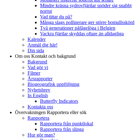
Mindre kräsna sydrovfjärilar sprider sig snabbt
norrut
Vad tittar du på?
Många slags pollinerare ger större bomullsskörd
Två generationer påfågelöga i Belgien
Vackra fjärilar skyddas oftare än alldagliga
Kalender
Anmäl dig här!
Din sida
Om oss
Kontakt och bakgrund
Bakgrund
Vad gör vi
Filmer
Årsrapporter
Biogeografisk uppföljning
Nyhetsbrev
In English
Butterfly Indicators
Kontakta oss
Övervakningen
Rapportera eller sök
Rapportera
Rapportera från punktlokal
Rapportera från slinga
Hur gör man?