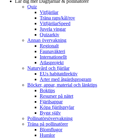
Lär dig mer
Dagfjärilar & pollinatörer
Quiz
Vitfjärilar
Träna raps/kål/rov
VitfjärilarSpeed
Juvela vingar
Quizarkiv
Annan övervakning
Regionalt
Faunaväkteri
Internationellt
Atlasprojekt
Naturvård och fjärilar
EUs habitatdirektiv
Arter med åtgärdsprogram
Böcker, appar, material och länktips
Boktips
Resurser på nätet
Fjärilsappar
Köpa fjärilsprylar
Bygg själv
Pollinatörsövervakning
Träna på pollinatörer
Blomflugor
Humlor