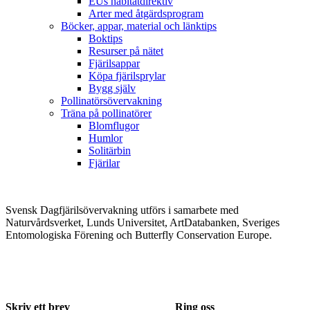
EUs habitatdirektiv
Arter med åtgärdsprogram
Böcker, appar, material och länktips
Boktips
Resurser på nätet
Fjärilsappar
Köpa fjärilsprylar
Bygg själv
Pollinatörsövervakning
Träna på pollinatörer
Blomflugor
Humlor
Solitärbin
Fjärilar
Svensk Dagfjärilsövervakning utförs i samarbete med
Naturvårdsverket, Lunds Universitet, ArtDatabanken, Sveriges
Entomologiska Förening och Butterfly Conservation Europe.
Skriv ett brev
Ring oss