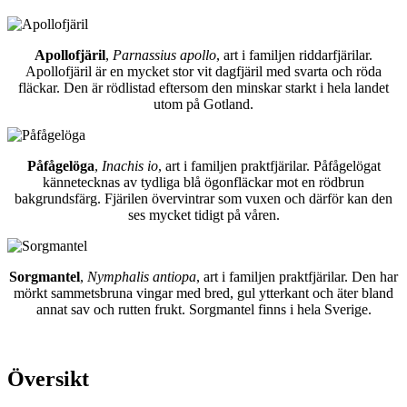
Apollofjäril
,
Parnassius apollo
, art i familjen riddarfjärilar.
Apollofjäril är en mycket stor vit dagfjäril med svarta och röda
fläckar. Den är rödlistad eftersom den minskar starkt i hela landet
utom på Gotland.
Påfågelöga
,
Inachis io
, art i familjen praktfjärilar. Påfågelögat
kännetecknas av tydliga blå ögonfläckar mot en rödbrun
bakgrundsfärg. Fjärilen övervintrar som vuxen och därför kan den
ses mycket tidigt på våren.
Sorgmantel
,
Nymphalis antiopa
, art i familjen praktfjärilar. Den har
mörkt sammetsbruna vingar med bred, gul ytterkant och äter bland
annat sav och rutten frukt. Sorgmantel finns i hela Sverige.
Översikt