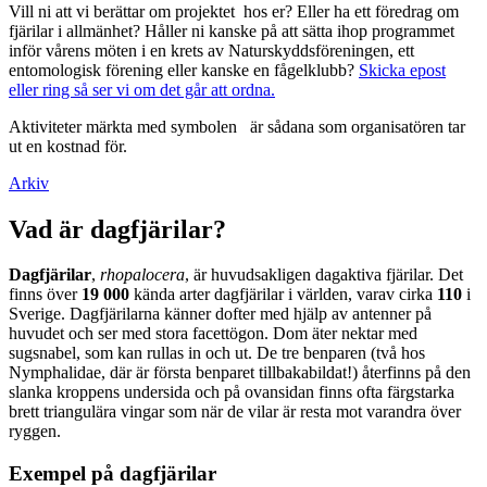
Vill ni att vi berättar om projektet hos er? Eller ha ett föredrag om
fjärilar i allmänhet? Håller ni kanske på att sätta ihop programmet
inför vårens möten i en krets av Naturskyddsföreningen, ett
entomologisk förening eller kanske en fågelklubb?
Skicka epost
eller ring så ser vi om det går att ordna.
Aktiviteter märkta med symbolen
är sådana som organisatören tar
ut en kostnad för.
Arkiv
Vad är dagfjärilar?
Dagfjärilar
,
rhopalocera
, är huvudsakligen dagaktiva fjärilar. Det
finns över
19 000
kända arter dagfjärilar i världen, varav cirka
110
i
Sverige. Dagfjärilarna känner dofter med hjälp av antenner på
huvudet och ser med stora facettögon. Dom äter nektar med
sugsnabel, som kan rullas in och ut. De tre benparen (två hos
Nymphalidae, där är första benparet tillbakabildat!) återfinns på den
slanka kroppens undersida och på ovansidan finns ofta färgstarka
brett triangulära vingar som när de vilar är resta mot varandra över
ryggen.
Exempel på dagfjärilar