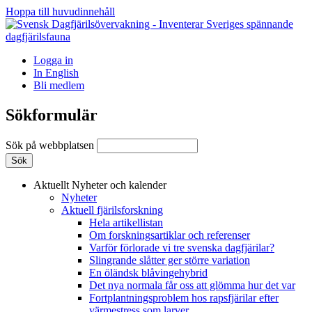
Hoppa till huvudinnehåll
Logga in
In English
Bli medlem
Sökformulär
Sök på webbplatsen
Aktuellt
Nyheter och kalender
Nyheter
Aktuell fjärilsforskning
Hela artikellistan
Om forskningsartiklar och referenser
Varför förlorade vi tre svenska dagfjärilar?
Slingrande slåtter ger större variation
En öländsk blåvingehybrid
Det nya normala får oss att glömma hur det var
Fortplantningsproblem hos rapsfjärilar efter
värmestress som larver