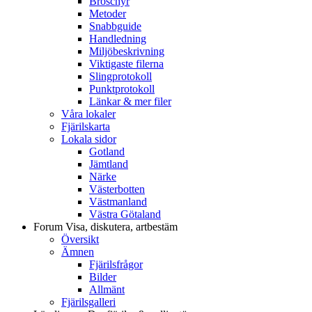
Broschyr
Metoder
Snabbguide
Handledning
Miljöbeskrivning
Viktigaste filerna
Slingprotokoll
Punktprotokoll
Länkar & mer filer
Våra lokaler
Fjärilskarta
Lokala sidor
Gotland
Jämtland
Närke
Västerbotten
Västmanland
Västra Götaland
Forum
Visa, diskutera, artbestäm
Översikt
Ämnen
Fjärilsfrågor
Bilder
Allmänt
Fjärilsgalleri