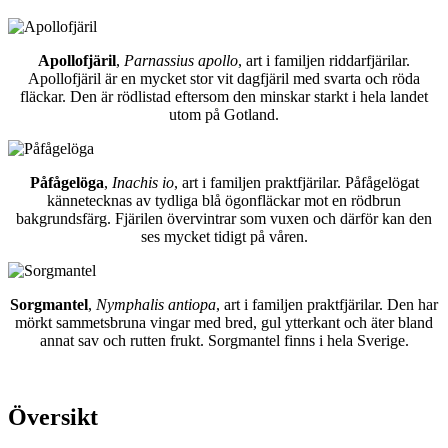
Apollofjäril
,
Parnassius apollo
, art i familjen riddarfjärilar.
Apollofjäril är en mycket stor vit dagfjäril med svarta och röda
fläckar. Den är rödlistad eftersom den minskar starkt i hela landet
utom på Gotland.
Påfågelöga
,
Inachis io
, art i familjen praktfjärilar. Påfågelögat
kännetecknas av tydliga blå ögonfläckar mot en rödbrun
bakgrundsfärg. Fjärilen övervintrar som vuxen och därför kan den
ses mycket tidigt på våren.
Sorgmantel
,
Nymphalis antiopa
, art i familjen praktfjärilar. Den har
mörkt sammetsbruna vingar med bred, gul ytterkant och äter bland
annat sav och rutten frukt. Sorgmantel finns i hela Sverige.
Översikt