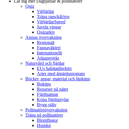
Lär dig mer
Dagfjärilar & pollinatörer
Quiz
Vitfjärilar
Träna raps/kål/rov
VitfjärilarSpeed
Juvela vingar
Quizarkiv
Annan övervakning
Regionalt
Faunaväkteri
Internationellt
Atlasprojekt
Naturvård och fjärilar
EUs habitatdirektiv
Arter med åtgärdsprogram
Böcker, appar, material och länktips
Boktips
Resurser på nätet
Fjärilsappar
Köpa fjärilsprylar
Bygg själv
Pollinatörsövervakning
Träna på pollinatörer
Blomflugor
Humlor