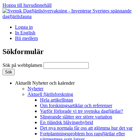
Hoppa till huvudinnehåll
Logga in
In English
Bli medlem
Sökformulär
Sök på webbplatsen
Aktuellt
Nyheter och kalender
Nyheter
Aktuell fjärilsforskning
Hela artikellistan
Om forskningsartiklar och referenser
Varför förlorade vi tre svenska dagfjärilar?
Slingrande slåtter ger större variation
En öländsk blåvingehybrid
Det nya normala får oss att glömma hur det var
Fortplantningsproblem hos rapsfjärilar efter
värmestress som larver