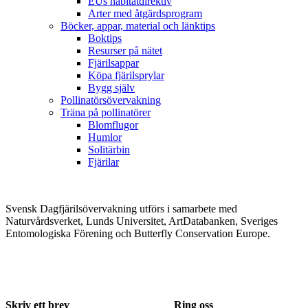
EUs habitatdirektiv
Arter med åtgärdsprogram
Böcker, appar, material och länktips
Boktips
Resurser på nätet
Fjärilsappar
Köpa fjärilsprylar
Bygg själv
Pollinatörsövervakning
Träna på pollinatörer
Blomflugor
Humlor
Solitärbin
Fjärilar
Svensk Dagfjärilsövervakning utförs i samarbete med
Naturvårdsverket, Lunds Universitet, ArtDatabanken, Sveriges
Entomologiska Förening och Butterfly Conservation Europe.
Skriv ett brev
Ring oss