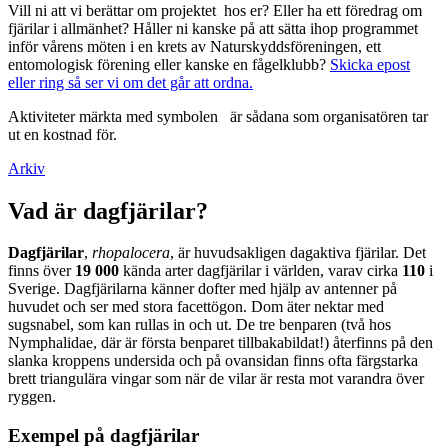
Vill ni att vi berättar om projektet hos er? Eller ha ett föredrag om
fjärilar i allmänhet? Håller ni kanske på att sätta ihop programmet
inför vårens möten i en krets av Naturskyddsföreningen, ett
entomologisk förening eller kanske en fågelklubb?
Skicka epost
eller ring så ser vi om det går att ordna.
Aktiviteter märkta med symbolen
är sådana som organisatören tar
ut en kostnad för.
Arkiv
Vad är dagfjärilar?
Dagfjärilar
,
rhopalocera
, är huvudsakligen dagaktiva fjärilar. Det
finns över
19 000
kända arter dagfjärilar i världen, varav cirka
110
i
Sverige. Dagfjärilarna känner dofter med hjälp av antenner på
huvudet och ser med stora facettögon. Dom äter nektar med
sugsnabel, som kan rullas in och ut. De tre benparen (två hos
Nymphalidae, där är första benparet tillbakabildat!) återfinns på den
slanka kroppens undersida och på ovansidan finns ofta färgstarka
brett triangulära vingar som när de vilar är resta mot varandra över
ryggen.
Exempel på dagfjärilar