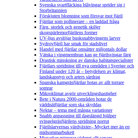
Svenska svartfläckiga blåvingar sprider sig i
Storbritannien
Förskjuten blomning som försvar mot fjäril
Fjärilar som pollinerare – en laddad fråga
Färg, storlek och genetik skiljer
skogspärlemorfjärilens former
UV-ljus avslöjar busksnabbvingens larver
Sydrovfjäril har smak för stadslivet
Handel med fjärilar omsätter miljontals dollar
Vätska i vingmembran kan ge fjärilsvingar färg
Drastisk minskning av danska habitatspecialister
Fjärilars spridning till nya områden i Sverige och
Finland under 120 år
– betydelsen av klimat,
landskapstyp och arters särdrag
Spanska kamgräsfjärilar hotas av allt torrare
somrar
Mikroklimat avgör utvecklingshastighet
Bete i Natura 2000-områden hotar de
väddnätfjärilar som ska skyddas
Nektar – tema med många variationer
Snabb anpassning till dagslängd hjälper
svingelgräsfjärilens spridning norrut
Fjärilslarvernas värdväxter– Mycket mer än en
midsommarbukett
Monarker migrerar söderut allt senare