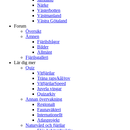
Närke
Västerbotten
Västmanland
Västra Götaland
Forum
Översikt
Ämnen
Fjärilsfrågor
Bilder
Allmänt
Fjärilsgalleri
Lär dig mer
Quiz
Vitfjärilar
Träna raps/kål/rov
VitfjärilarSpeed
Juvela vingar
Quizarkiv
Annan övervakning
Regionalt
Faunaväkteri
Internationellt
Atlasprojekt
Naturvård och fjärilar