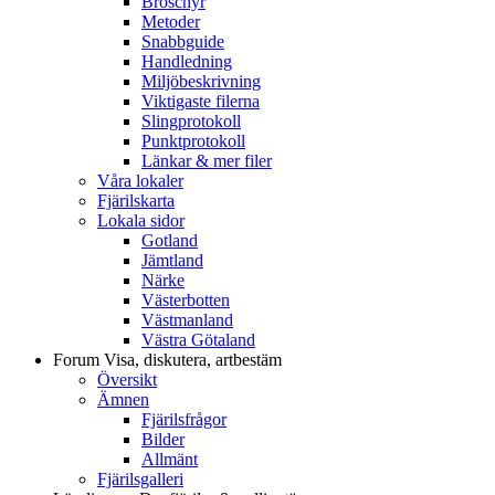
Broschyr
Metoder
Snabbguide
Handledning
Miljöbeskrivning
Viktigaste filerna
Slingprotokoll
Punktprotokoll
Länkar & mer filer
Våra lokaler
Fjärilskarta
Lokala sidor
Gotland
Jämtland
Närke
Västerbotten
Västmanland
Västra Götaland
Forum
Visa, diskutera, artbestäm
Översikt
Ämnen
Fjärilsfrågor
Bilder
Allmänt
Fjärilsgalleri