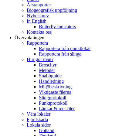
Årsrapporter
Biogeografisk uppföljning
Nyhetsbrev
In English
Butterfly Indicators
Kontakta oss
Övervakningen
Rapportera
Rapportera från punktlokal
Rapportera från slinga
Hur gör man?
Broschyr
Metoder
Snabbguide
Handledning
Miljöbeskrivning
Viktigaste filerna
Slingprotokoll
Punktprotokoll
Länkar & mer filer
Våra lokaler
Fjärilskarta
Lokala sidor
Gotland
Jämtland