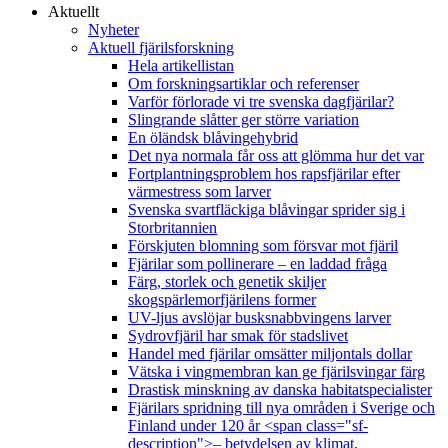
Aktuellt
Nyheter
Aktuell fjärilsforskning
Hela artikellistan
Om forskningsartiklar och referenser
Varför förlorade vi tre svenska dagfjärilar?
Slingrande slåtter ger större variation
En öländsk blåvingehybrid
Det nya normala får oss att glömma hur det var
Fortplantningsproblem hos rapsfjärilar efter
värmestress som larver
Svenska svartfläckiga blåvingar sprider sig i
Storbritannien
Förskjuten blomning som försvar mot fjäril
Fjärilar som pollinerare – en laddad fråga
Färg, storlek och genetik skiljer
skogspärlemorfjärilens former
UV-ljus avslöjar busksnabbvingens larver
Sydrovfjäril har smak för stadslivet
Handel med fjärilar omsätter miljontals dollar
Vätska i vingmembran kan ge fjärilsvingar färg
Drastisk minskning av danska habitatspecialister
Fjärilars spridning till nya områden i Sverige och
Finland under 120 år <span class="sf-
description">– betydelsen av klimat,