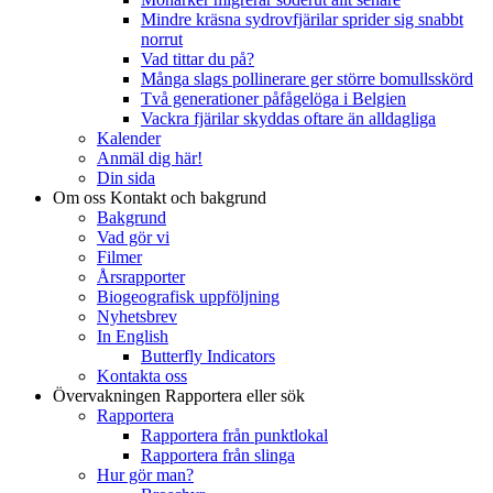
Mindre kräsna sydrovfjärilar sprider sig snabbt
norrut
Vad tittar du på?
Många slags pollinerare ger större bomullsskörd
Två generationer påfågelöga i Belgien
Vackra fjärilar skyddas oftare än alldagliga
Kalender
Anmäl dig här!
Din sida
Om oss
Kontakt och bakgrund
Bakgrund
Vad gör vi
Filmer
Årsrapporter
Biogeografisk uppföljning
Nyhetsbrev
In English
Butterfly Indicators
Kontakta oss
Övervakningen
Rapportera eller sök
Rapportera
Rapportera från punktlokal
Rapportera från slinga
Hur gör man?