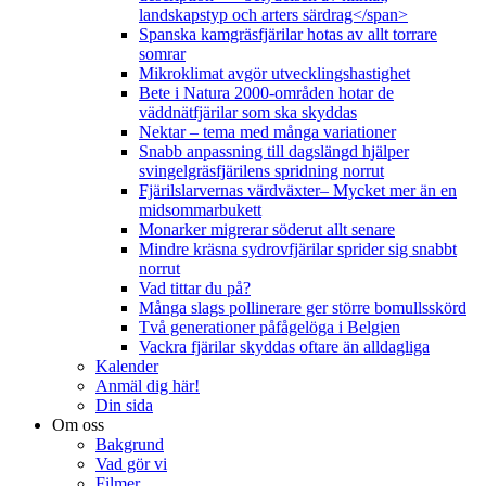
landskapstyp och arters särdrag</span>
Spanska kamgräsfjärilar hotas av allt torrare
somrar
Mikroklimat avgör utvecklingshastighet
Bete i Natura 2000-områden hotar de
väddnätfjärilar som ska skyddas
Nektar – tema med många variationer
Snabb anpassning till dagslängd hjälper
svingelgräsfjärilens spridning norrut
Fjärilslarvernas värdväxter– Mycket mer än en
midsommarbukett
Monarker migrerar söderut allt senare
Mindre kräsna sydrovfjärilar sprider sig snabbt
norrut
Vad tittar du på?
Många slags pollinerare ger större bomullsskörd
Två generationer påfågelöga i Belgien
Vackra fjärilar skyddas oftare än alldagliga
Kalender
Anmäl dig här!
Din sida
Om oss
Bakgrund
Vad gör vi
Filmer