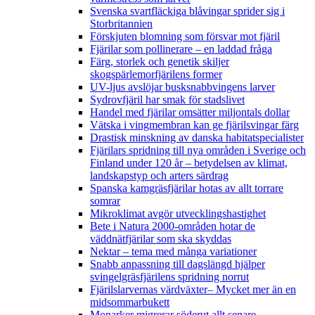
Svenska svartfläckiga blåvingar sprider sig i
Storbritannien
Förskjuten blomning som försvar mot fjäril
Fjärilar som pollinerare – en laddad fråga
Färg, storlek och genetik skiljer
skogspärlemorfjärilens former
UV-ljus avslöjar busksnabbvingens larver
Sydrovfjäril har smak för stadslivet
Handel med fjärilar omsätter miljontals dollar
Vätska i vingmembran kan ge fjärilsvingar färg
Drastisk minskning av danska habitatspecialister
Fjärilars spridning till nya områden i Sverige och
Finland under 120 år
– betydelsen av klimat,
landskapstyp och arters särdrag
Spanska kamgräsfjärilar hotas av allt torrare
somrar
Mikroklimat avgör utvecklingshastighet
Bete i Natura 2000-områden hotar de
väddnätfjärilar som ska skyddas
Nektar – tema med många variationer
Snabb anpassning till dagslängd hjälper
svingelgräsfjärilens spridning norrut
Fjärilslarvernas värdväxter– Mycket mer än en
midsommarbukett
Monarker migrerar söderut allt senare