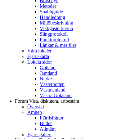
Broschyr
Metoder
Snabbguide
Handledning
Miljöbeskrivning
Viktigaste filerna
Slingprotokoll
Punktprotokoll
Länkar & mer filer
Våra lokaler
Fjärilskarta
Lokala sidor
Gotland
Jämtland
Närke
Västerbotten
Västmanland
Västra Götaland
Forum
Visa, diskutera, artbestäm
Översikt
Ämnen
Fjärilsfrågor
Bilder
Allmänt
Fjärilsgalleri