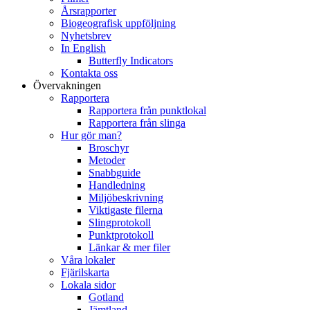
Årsrapporter
Biogeografisk uppföljning
Nyhetsbrev
In English
Butterfly Indicators
Kontakta oss
Övervakningen
Rapportera
Rapportera från punktlokal
Rapportera från slinga
Hur gör man?
Broschyr
Metoder
Snabbguide
Handledning
Miljöbeskrivning
Viktigaste filerna
Slingprotokoll
Punktprotokoll
Länkar & mer filer
Våra lokaler
Fjärilskarta
Lokala sidor
Gotland
Jämtland