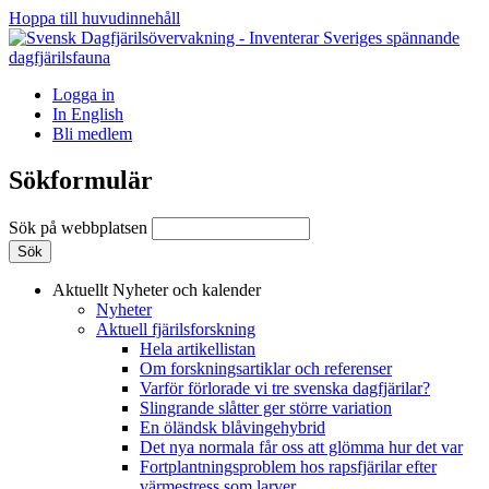
Hoppa till huvudinnehåll
Logga in
In English
Bli medlem
Sökformulär
Sök på webbplatsen
Aktuellt
Nyheter och kalender
Nyheter
Aktuell fjärilsforskning
Hela artikellistan
Om forskningsartiklar och referenser
Varför förlorade vi tre svenska dagfjärilar?
Slingrande slåtter ger större variation
En öländsk blåvingehybrid
Det nya normala får oss att glömma hur det var
Fortplantningsproblem hos rapsfjärilar efter
värmestress som larver