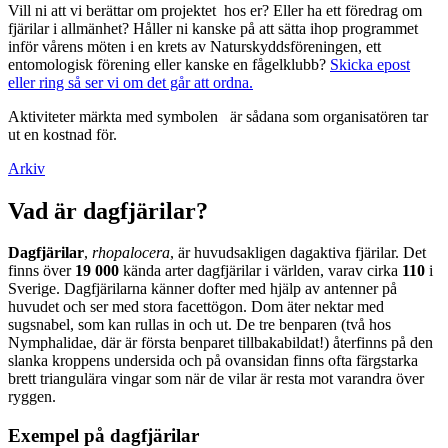
Vill ni att vi berättar om projektet hos er? Eller ha ett föredrag om
fjärilar i allmänhet? Håller ni kanske på att sätta ihop programmet
inför vårens möten i en krets av Naturskyddsföreningen, ett
entomologisk förening eller kanske en fågelklubb?
Skicka epost
eller ring så ser vi om det går att ordna.
Aktiviteter märkta med symbolen
är sådana som organisatören tar
ut en kostnad för.
Arkiv
Vad är dagfjärilar?
Dagfjärilar
,
rhopalocera
, är huvudsakligen dagaktiva fjärilar. Det
finns över
19 000
kända arter dagfjärilar i världen, varav cirka
110
i
Sverige. Dagfjärilarna känner dofter med hjälp av antenner på
huvudet och ser med stora facettögon. Dom äter nektar med
sugsnabel, som kan rullas in och ut. De tre benparen (två hos
Nymphalidae, där är första benparet tillbakabildat!) återfinns på den
slanka kroppens undersida och på ovansidan finns ofta färgstarka
brett triangulära vingar som när de vilar är resta mot varandra över
ryggen.
Exempel på dagfjärilar