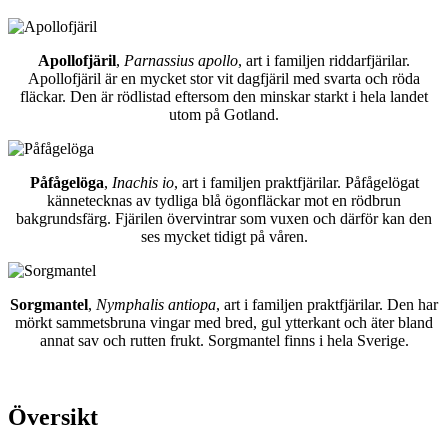
Apollofjäril
,
Parnassius apollo
, art i familjen riddarfjärilar.
Apollofjäril är en mycket stor vit dagfjäril med svarta och röda
fläckar. Den är rödlistad eftersom den minskar starkt i hela landet
utom på Gotland.
Påfågelöga
,
Inachis io
, art i familjen praktfjärilar. Påfågelögat
kännetecknas av tydliga blå ögonfläckar mot en rödbrun
bakgrundsfärg. Fjärilen övervintrar som vuxen och därför kan den
ses mycket tidigt på våren.
Sorgmantel
,
Nymphalis antiopa
, art i familjen praktfjärilar. Den har
mörkt sammetsbruna vingar med bred, gul ytterkant och äter bland
annat sav och rutten frukt. Sorgmantel finns i hela Sverige.
Översikt