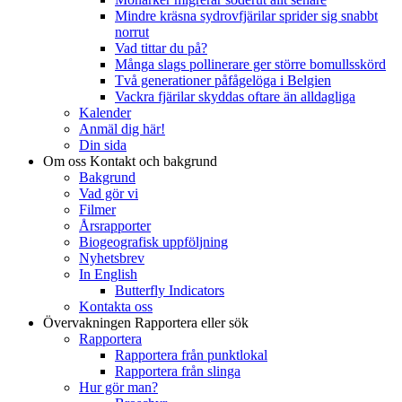
Mindre kräsna sydrovfjärilar sprider sig snabbt
norrut
Vad tittar du på?
Många slags pollinerare ger större bomullsskörd
Två generationer påfågelöga i Belgien
Vackra fjärilar skyddas oftare än alldagliga
Kalender
Anmäl dig här!
Din sida
Om oss
Kontakt och bakgrund
Bakgrund
Vad gör vi
Filmer
Årsrapporter
Biogeografisk uppföljning
Nyhetsbrev
In English
Butterfly Indicators
Kontakta oss
Övervakningen
Rapportera eller sök
Rapportera
Rapportera från punktlokal
Rapportera från slinga
Hur gör man?