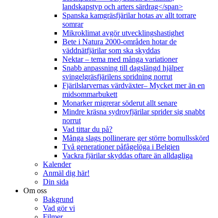
landskapstyp och arters särdrag</span>
Spanska kamgräsfjärilar hotas av allt torrare
somrar
Mikroklimat avgör utvecklingshastighet
Bete i Natura 2000-områden hotar de
väddnätfjärilar som ska skyddas
Nektar – tema med många variationer
Snabb anpassning till dagslängd hjälper
svingelgräsfjärilens spridning norrut
Fjärilslarvernas värdväxter– Mycket mer än en
midsommarbukett
Monarker migrerar söderut allt senare
Mindre kräsna sydrovfjärilar sprider sig snabbt
norrut
Vad tittar du på?
Många slags pollinerare ger större bomullsskörd
Två generationer påfågelöga i Belgien
Vackra fjärilar skyddas oftare än alldagliga
Kalender
Anmäl dig här!
Din sida
Om oss
Bakgrund
Vad gör vi
Filmer