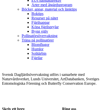
EUs habitatdirektiv
Arter med åtgärdsprogram
Böcker, appar, material och länktips
Boktips
Resurser på nätet
Fjärilsappar
Köpa fjärilsprylar
Bygg själv
Pollinatörsövervakning
Träna på pollinatörer
Blomflugor
Humlor
Solitärbin
Fjärilar
Svensk Dagfjärilsövervakning utförs i samarbete med
Naturvårdsverket, Lunds Universitet, ArtDatabanken, Sveriges
Entomologiska Förening och Butterfly Conservation Europe.
Skriv ett brev
Ring oss