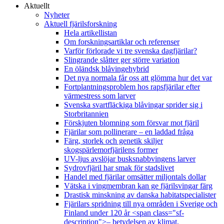
Aktuellt
Nyheter
Aktuell fjärilsforskning
Hela artikellistan
Om forskningsartiklar och referenser
Varför förlorade vi tre svenska dagfjärilar?
Slingrande slåtter ger större variation
En öländsk blåvingehybrid
Det nya normala får oss att glömma hur det var
Fortplantningsproblem hos rapsfjärilar efter
värmestress som larver
Svenska svartfläckiga blåvingar sprider sig i
Storbritannien
Förskjuten blomning som försvar mot fjäril
Fjärilar som pollinerare – en laddad fråga
Färg, storlek och genetik skiljer
skogspärlemorfjärilens former
UV-ljus avslöjar busksnabbvingens larver
Sydrovfjäril har smak för stadslivet
Handel med fjärilar omsätter miljontals dollar
Vätska i vingmembran kan ge fjärilsvingar färg
Drastisk minskning av danska habitatspecialister
Fjärilars spridning till nya områden i Sverige och
Finland under 120 år <span class="sf-
description">– betydelsen av klimat,