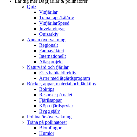
Lär dig mer
Dagfjärilar & pollinatörer
Quiz
Vitfjärilar
Träna raps/kål/rov
VitfjärilarSpeed
Juvela vingar
Quizarkiv
Annan övervakning
Regionalt
Faunaväkteri
Internationellt
Atlasprojekt
Naturvård och fjärilar
EUs habitatdirektiv
Arter med åtgärdsprogram
Böcker, appar, material och länktips
Boktips
Resurser på nätet
Fjärilsappar
Köpa fjärilsprylar
Bygg själv
Pollinatörsövervakning
Träna på pollinatörer
Blomflugor
Humlor