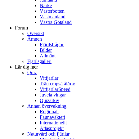
Närke
Västerbotten
Västmanland
Västra Götaland
Forum
Översikt
Ämnen
Fjärilsfrågor
Bilder
Allmänt
Fjärilsgalleri
Lär dig mer
Quiz
Vitfjärilar
Träna raps/kål/rov
VitfjärilarSpeed
Juvela vingar
Quizarkiv
Annan övervakning
Regionalt
Faunaväkteri
Internationellt
Atlasprojekt
Naturvård och fjärilar