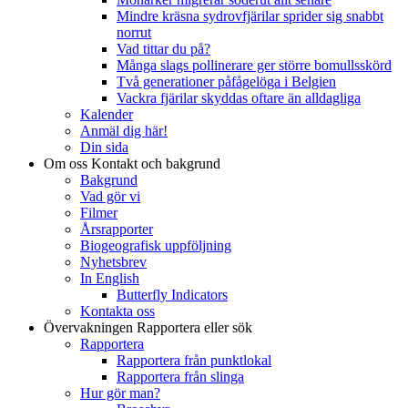
Mindre kräsna sydrovfjärilar sprider sig snabbt
norrut
Vad tittar du på?
Många slags pollinerare ger större bomullsskörd
Två generationer påfågelöga i Belgien
Vackra fjärilar skyddas oftare än alldagliga
Kalender
Anmäl dig här!
Din sida
Om oss
Kontakt och bakgrund
Bakgrund
Vad gör vi
Filmer
Årsrapporter
Biogeografisk uppföljning
Nyhetsbrev
In English
Butterfly Indicators
Kontakta oss
Övervakningen
Rapportera eller sök
Rapportera
Rapportera från punktlokal
Rapportera från slinga
Hur gör man?