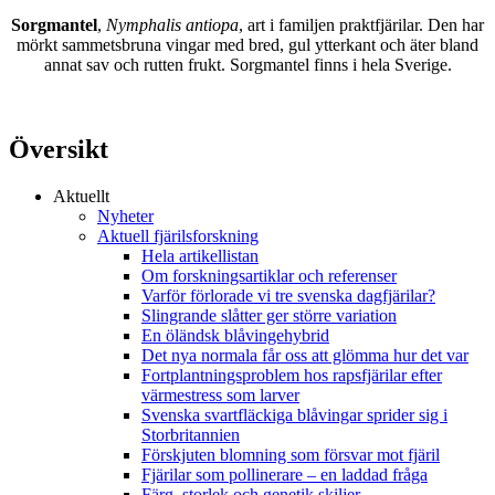
Sorgmantel
,
Nymphalis antiopa
, art i familjen praktfjärilar. Den har
mörkt sammetsbruna vingar med bred, gul ytterkant och äter bland
annat sav och rutten frukt. Sorgmantel finns i hela Sverige.
Översikt
Aktuellt
Nyheter
Aktuell fjärilsforskning
Hela artikellistan
Om forskningsartiklar och referenser
Varför förlorade vi tre svenska dagfjärilar?
Slingrande slåtter ger större variation
En öländsk blåvingehybrid
Det nya normala får oss att glömma hur det var
Fortplantningsproblem hos rapsfjärilar efter
värmestress som larver
Svenska svartfläckiga blåvingar sprider sig i
Storbritannien
Förskjuten blomning som försvar mot fjäril
Fjärilar som pollinerare – en laddad fråga
Färg, storlek och genetik skiljer