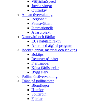
VitfjärilarSpeed
Juvela vingar
Quizarkiv
Annan övervakning
Regionalt
Faunaväkteri
Internationellt
Atlasprojekt
Naturvård och fjärilar
EUs habitatdirektiv
Arter med åtgärdsprogram
Böcker, appar, material och länktips
Boktips
Resurser på nätet
Fjärilsappar
Köpa fjärilsprylar
Bygg själv
Pollinatörsövervakning
Träna på pollinatörer
Blomflugor
Humlor
Solitärbin
Fjärilar