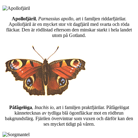
Apollofjäril
,
Parnassius apollo
, art i familjen riddarfjärilar.
Apollofjäril är en mycket stor vit dagfjäril med svarta och röda
fläckar. Den är rödlistad eftersom den minskar starkt i hela landet
utom på Gotland.
Påfågelöga
,
Inachis io
, art i familjen praktfjärilar. Påfågelögat
kännetecknas av tydliga blå ögonfläckar mot en rödbrun
bakgrundsfärg. Fjärilen övervintrar som vuxen och därför kan den
ses mycket tidigt på våren.