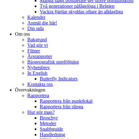
Många slags pollinerare ger större bomullsskörd
Två generationer påfågelöga i Belgien
Vackra fjärilar skyddas oftare än alldagliga
Kalender
Anmäl dig här!
Din sida
Om oss
Bakgrund
Vad gör vi
Filmer
Årsrapporter
Biogeografisk uppföljning
Nyhetsbrev
In English
Butterfly Indicators
Kontakta oss
Övervakningen
Rapportera
Rapportera från punktlokal
Rapportera från slinga
Hur gör man?
Broschyr
Metoder
Snabbguide
Handledning