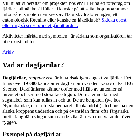
Vill ni att vi berättar om projektet hos er? Eller ha ett föredrag om
fjärilar i allmänhet? Håller ni kanske på att sätta ihop programmet
inför vårens möten i en krets av Naturskyddsföreningen, ett
entomologisk förening eller kanske en fågelklubb?
Skicka epost
eller ring så ser vi om det går att ordna.
Aktiviteter märkta med symbolen
är sådana som organisatören tar
ut en kostnad för.
Arkiv
Vad är dagfjärilar?
Dagfjärilar
,
rhopalocera
, är huvudsakligen dagaktiva fjärilar. Det
finns över
19 000
kända arter dagfjärilar i världen, varav cirka
110
i
Sverige. Dagfjärilarna känner dofter med hjälp av antenner på
huvudet och ser med stora facettögon. Dom äter nektar med
sugsnabel, som kan rullas in och ut. De tre benparen (två hos
Nymphalidae, där är första benparet tillbakabildat!) återfinns på den
slanka kroppens undersida och på ovansidan finns ofta färgstarka
brett triangulära vingar som när de vilar är resta mot varandra över
ryggen.
Exempel på dagfjärilar