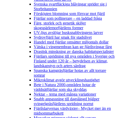
Svenska svartfläckiga blåvingar sprider sig i
Storbritannien
Förskjuten blomning som försvar mot fjäril
Fjärilar som pollinerare – en laddad fråga
Färg, storlek och genetik skiljer
skogspärlemorfjärilens former
UV-ljus avslöjar busksnabbvingens larver
Sydrovfjäril har smak för stadslivet
Handel med fjärilar omsätter miljontals dollar
Vätska i vingmembran kan ge fjärilsvingar färg
Drastisk minskning av danska habitatspecialister
Fjärilars spridning till nya områden i Sverige och
Finland under 120 år
– betydelsen av klimat,
landskapstyp och arters särdrag
Spanska kamgräsfjärilar hotas av allt torrare
somrar
Mikroklimat avgör utvecklingshastighet
Bete i Natura 2000-områden hotar de
väddnätfjärilar som ska skyddas
Nektar – tema med många variationer
Snabb anpassning till dagslängd hjälper
svingelgräsfjärilens spridning norrut
Fjärilslarvernas värdväxter– Mycket mer än en
midsommarbukett
Monarker migrerar söderut allt senare