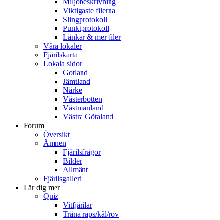
Miljöbeskrivning
Viktigaste filerna
Slingprotokoll
Punktprotokoll
Länkar & mer filer
Våra lokaler
Fjärilskarta
Lokala sidor
Gotland
Jämtland
Närke
Västerbotten
Västmanland
Västra Götaland
Forum
Översikt
Ämnen
Fjärilsfrågor
Bilder
Allmänt
Fjärilsgalleri
Lär dig mer
Quiz
Vitfjärilar
Träna raps/kål/rov