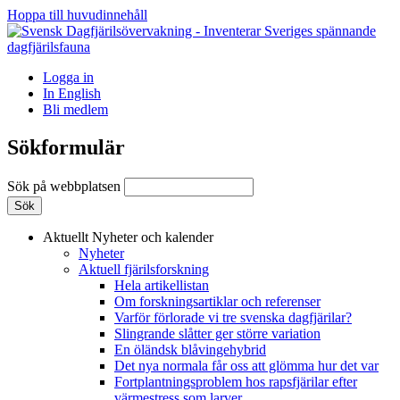
Hoppa till huvudinnehåll
Logga in
In English
Bli medlem
Sökformulär
Sök på webbplatsen
Aktuellt
Nyheter och kalender
Nyheter
Aktuell fjärilsforskning
Hela artikellistan
Om forskningsartiklar och referenser
Varför förlorade vi tre svenska dagfjärilar?
Slingrande slåtter ger större variation
En öländsk blåvingehybrid
Det nya normala får oss att glömma hur det var
Fortplantningsproblem hos rapsfjärilar efter
värmestress som larver