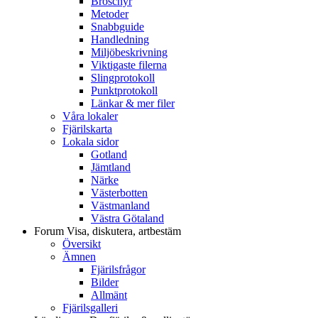
Broschyr
Metoder
Snabbguide
Handledning
Miljöbeskrivning
Viktigaste filerna
Slingprotokoll
Punktprotokoll
Länkar & mer filer
Våra lokaler
Fjärilskarta
Lokala sidor
Gotland
Jämtland
Närke
Västerbotten
Västmanland
Västra Götaland
Forum
Visa, diskutera, artbestäm
Översikt
Ämnen
Fjärilsfrågor
Bilder
Allmänt
Fjärilsgalleri