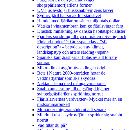
skogspärlemorfjärilens former
UV-ljus avslöjar busksnabbvingens larver
Sydrovfjäril har smak för stadslivet
Handel med fjärilar omsätter miljontals dollar
Vätska i vingmembran kan ge fjärilsvingar färg
Drastisk minskning av danska habitatspecialister
Fjärilars spridning till nya områden i Sverige och
Finland under 120 år <span class="sf-
description">– betydelsen av klimat,
landskapstyp och arters särdrag</span>
Spanska kamgräsfjärilar hotas av allt torrare
somrar
Mikroklimat avgör utvecklingshastighet
Bete i Natura 2000-områden hotar de
väddnätfjärilar som ska skyddas
Nektar – tema med många variationer
Snabb anpassning till dagslängd hjälper
svingelgräsfjärilens spridning norrut
Fjärilslarvernas värdväxter– Mycket mer än en
midsommarbukett
Monarker migrerar söderut allt senare
Mindre kräsna sydrovfjärilar sprider sig snabbt
norrut
Vad tittar du på?