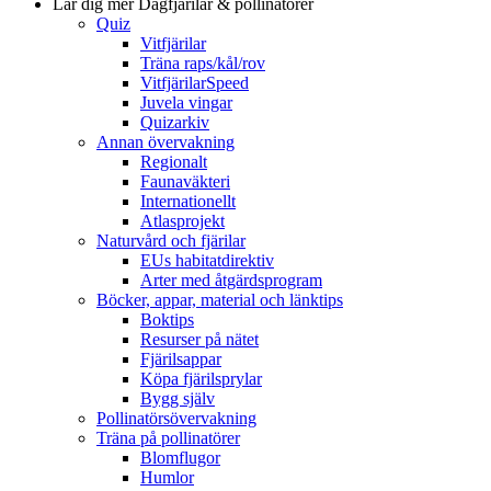
Lär dig mer
Dagfjärilar & pollinatörer
Quiz
Vitfjärilar
Träna raps/kål/rov
VitfjärilarSpeed
Juvela vingar
Quizarkiv
Annan övervakning
Regionalt
Faunaväkteri
Internationellt
Atlasprojekt
Naturvård och fjärilar
EUs habitatdirektiv
Arter med åtgärdsprogram
Böcker, appar, material och länktips
Boktips
Resurser på nätet
Fjärilsappar
Köpa fjärilsprylar
Bygg själv
Pollinatörsövervakning
Träna på pollinatörer
Blomflugor
Humlor