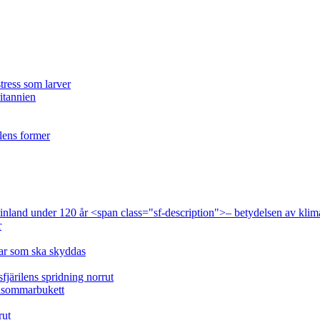
tress som larver
ritannien
ilens former
 Finland under 120 år <span class="sf-description">– betydelsen av klim
r
lar som ska skyddas
fjärilens spridning norrut
idsommarbukett
rut