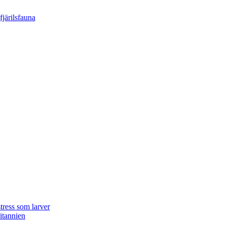
tress som larver
ritannien