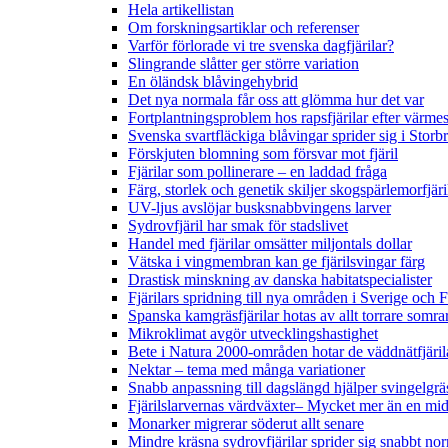
Hela artikellistan
Om forskningsartiklar och referenser
Varför förlorade vi tre svenska dagfjärilar?
Slingrande slåtter ger större variation
En öländsk blåvingehybrid
Det nya normala får oss att glömma hur det var
Fortplantningsproblem hos rapsfjärilar efter värmes
Svenska svartfläckiga blåvingar sprider sig i Storb
Förskjuten blomning som försvar mot fjäril
Fjärilar som pollinerare – en laddad fråga
Färg, storlek och genetik skiljer skogspärlemorfjär
UV-ljus avslöjar busksnabbvingens larver
Sydrovfjäril har smak för stadslivet
Handel med fjärilar omsätter miljontals dollar
Vätska i vingmembran kan ge fjärilsvingar färg
Drastisk minskning av danska habitatspecialister
Fjärilars spridning till nya områden i Sverige och
Spanska kamgräsfjärilar hotas av allt torrare somra
Mikroklimat avgör utvecklingshastighet
Bete i Natura 2000-områden hotar de väddnätfjäri
Nektar – tema med många variationer
Snabb anpassning till dagslängd hjälper svingelgräs
Fjärilslarvernas värdväxter– Mycket mer än en m
Monarker migrerar söderut allt senare
Mindre kräsna sydrovfjärilar sprider sig snabbt nor