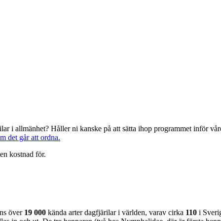
järilar i allmänhet? Håller ni kanske på att sätta ihop programmet inför 
om det går att ordna.
en kostnad för.
nns över
19 000
kända arter dagfjärilar i världen, varav cirka
110
i Sveri