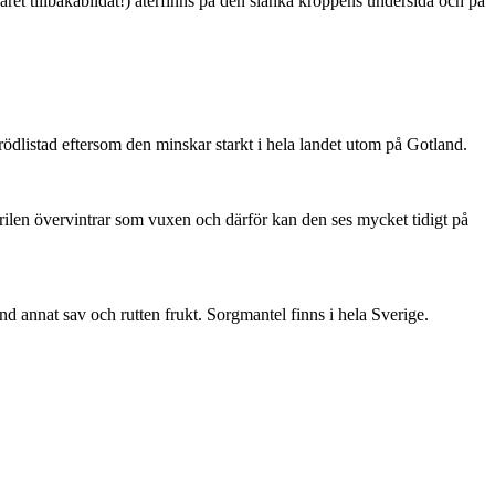
ret tillbakabildat!) återfinns på den slanka kroppens undersida och på
är rödlistad eftersom den minskar starkt i hela landet utom på Gotland.
ärilen övervintrar som vuxen och därför kan den ses mycket tidigt på
nd annat sav och rutten frukt. Sorgmantel finns i hela Sverige.