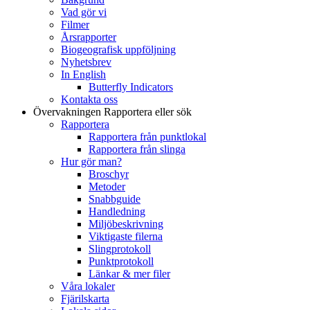
Vad gör vi
Filmer
Årsrapporter
Biogeografisk uppföljning
Nyhetsbrev
In English
Butterfly Indicators
Kontakta oss
Övervakningen
Rapportera eller sök
Rapportera
Rapportera från punktlokal
Rapportera från slinga
Hur gör man?
Broschyr
Metoder
Snabbguide
Handledning
Miljöbeskrivning
Viktigaste filerna
Slingprotokoll
Punktprotokoll
Länkar & mer filer
Våra lokaler
Fjärilskarta