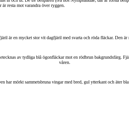
as in och ut. De tre benparen (två hos Nymphalidae, där är första benpa
ar är resta mot varandra över ryggen.
lofjäril är en mycket stor vit dagfjäril med svarta och röda fläckar. Den 
kännetecknas av tydliga blå ögonfläckar mot en rödbrun bakgrundsfärg. Fj
våren.
r. Den har mörkt sammetsbruna vingar med bred, gul ytterkant och äter bla