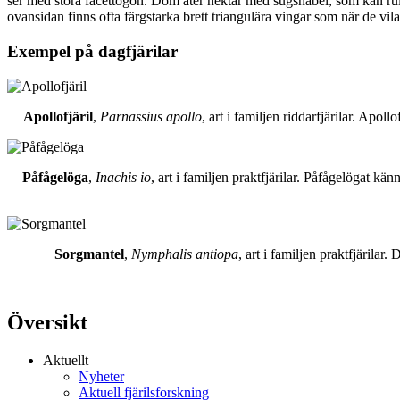
ser med stora facettögon. Dom äter nektar med sugsnabel, som kan rull
ovansidan finns ofta färgstarka brett triangulära vingar som när de vil
Exempel på dagfjärilar
Apollofjäril
,
Parnassius apollo
, art i familjen riddarfjärilar. Apol
Påfågelöga
,
Inachis io
, art i familjen praktfjärilar. Påfågelögat 
Sorgmantel
,
Nymphalis antiopa
, art i familjen praktfjärila
Översikt
Aktuellt
Nyheter
Aktuell fjärilsforskning