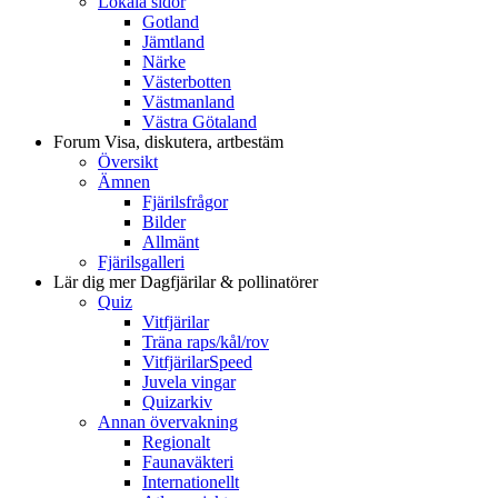
Lokala sidor
Gotland
Jämtland
Närke
Västerbotten
Västmanland
Västra Götaland
Forum
Visa, diskutera, artbestäm
Översikt
Ämnen
Fjärilsfrågor
Bilder
Allmänt
Fjärilsgalleri
Lär dig mer
Dagfjärilar & pollinatörer
Quiz
Vitfjärilar
Träna raps/kål/rov
VitfjärilarSpeed
Juvela vingar
Quizarkiv
Annan övervakning
Regionalt
Faunaväkteri
Internationellt