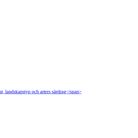
at, landskapstyp och arters särdrag</span>