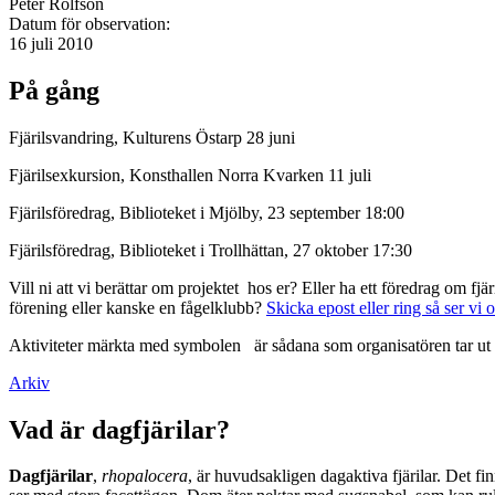
Peter Rolfson
Datum för observation:
16 juli 2010
På gång
Fjärilsvandring, Kulturens Östarp 28 juni
Fjärilsexkursion, Konsthallen Norra Kvarken 11 juli
Fjärilsföredrag, Biblioteket i Mjölby, 23 september 18:00
Fjärilsföredrag, Biblioteket i Trollhättan, 27 oktober 17:30
Vill ni att vi berättar om projektet hos er? Eller ha ett föredrag om f
förening eller kanske en fågelklubb?
Skicka epost eller ring så ser vi 
Aktiviteter märkta med symbolen
är sådana som organisatören tar ut 
Arkiv
Vad är dagfjärilar?
Dagfjärilar
,
rhopalocera
, är huvudsakligen dagaktiva fjärilar. Det fi