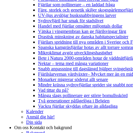
Fjärilar som pollinerare – en laddad fråga
Färg, storlek och genetik skiljer skogspärlemorfjär
UV-ljus avslöjar busksnabbvingens larver
Sydrovfjäril har smak för stadslivet
Handel med fjärilar omsätter miljontals dollar
Vätska i vingmembran kan ge fjärilsvingar färg
Drastisk minskning av danska habitatspecialister
Fjärilars spridning till nya områden i Sverige och
Spanska kamgräsfjärilar hotas av allt torrare somra
Mikroklimat avgör utvecklingshastighet
Bete i Natura 2000-områden hotar de väddnätfjäri
Nektar – tema med många variationer
Snabb anpassning till dagslängd hjälper svingelgräs
Fjärilslarvernas värdväxter– Mycket mer än en m
Monarker migrerar söderut allt senare
Mindre kräsna sydrovfjärilar sprider sig snabbt nor
Vad tittar du på?
Många slags pollinerare ger större bomullsskörd
Två generationer påfågelöga i Belgien
Vackra fjärilar skyddas oftare än alldagliga
Kalender
Anmäl dig här!
Din sida
Om oss
Kontakt och bakgrund
Bakgrund