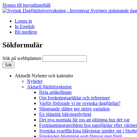
Hoppa till huvudinnehåll
Logga in
In English
Bli medlem
Sökformulär
Sök på webbplatsen
Aktuellt
Nyheter och kalender
Nyheter
Aktuell fjärilsforskning
Hela artikellistan
Om forskningsartiklar och referenser
Varför förlorade vi tre svenska dagfjärilar?
Slingrande slåtter ger större variation
En öländsk blåvingehybrid
Det nya normala får oss att glömma hur det var
Fortplantningsproblem hos rapsfjärilar efter värmes
Svenska svartfläckiga blåvingar sprider sig i Storb
Förskjuten blomning som försvar mot fjäril