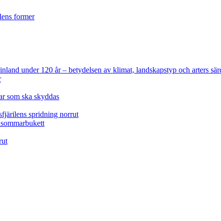
ilens former
 Finland under 120 år
– betydelsen av klimat, landskapstyp och arters sär
r
lar som ska skyddas
fjärilens spridning norrut
idsommarbukett
rut