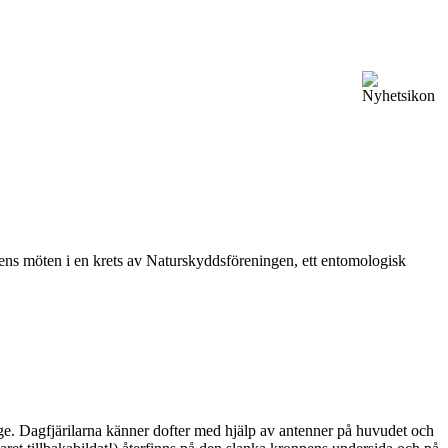
vårens möten i en krets av Naturskyddsföreningen, ett entomologisk
ge. Dagfjärilarna känner dofter med hjälp av antenner på huvudet och