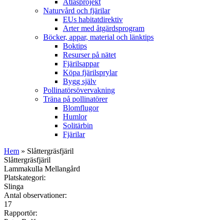
Atlasprojekt
Naturvård och fjärilar
EUs habitatdirektiv
Arter med åtgärdsprogram
Böcker, appar, material och länktips
Boktips
Resurser på nätet
Fjärilsappar
Köpa fjärilsprylar
Bygg själv
Pollinatörsövervakning
Träna på pollinatörer
Blomflugor
Humlor
Solitärbin
Fjärilar
Hem
» Slåttergräsfjäril
Slåttergräsfjäril
Lammakulla Mellangård
Platskategori:
Slinga
Antal observationer:
17
Rapportör: