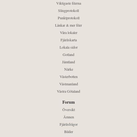
Viktigaste filerna
Slingprotokoll
Punktprotokoll
Länkar & mer filer
Våra lokaler
Fjärilskarta
Lokala sidor
Gotland
Jämtland
Närke
Västerbotten
Västmanland
Västra Götaland
Forum
Översikt
Ämnen
Fjärilsfrågor
Bilder