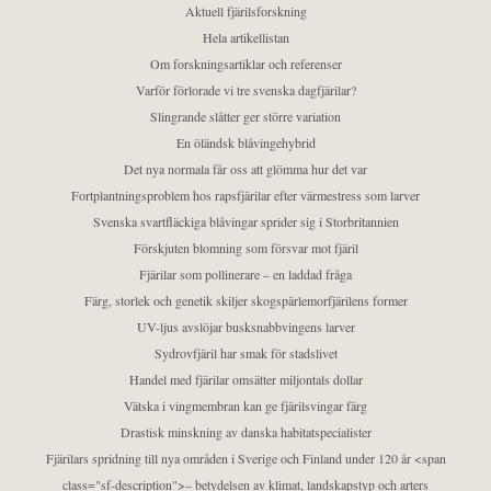
Aktuell fjärilsforskning
Hela artikellistan
Om forskningsartiklar och referenser
Varför förlorade vi tre svenska dagfjärilar?
Slingrande slåtter ger större variation
En öländsk blåvingehybrid
Det nya normala får oss att glömma hur det var
Fortplantningsproblem hos rapsfjärilar efter värmestress som larver
Svenska svartfläckiga blåvingar sprider sig i Storbritannien
Förskjuten blomning som försvar mot fjäril
Fjärilar som pollinerare – en laddad fråga
Färg, storlek och genetik skiljer skogspärlemorfjärilens former
UV-ljus avslöjar busksnabbvingens larver
Sydrovfjäril har smak för stadslivet
Handel med fjärilar omsätter miljontals dollar
Vätska i vingmembran kan ge fjärilsvingar färg
Drastisk minskning av danska habitatspecialister
Fjärilars spridning till nya områden i Sverige och Finland under 120 år <span
class="sf-description">– betydelsen av klimat, landskapstyp och arters