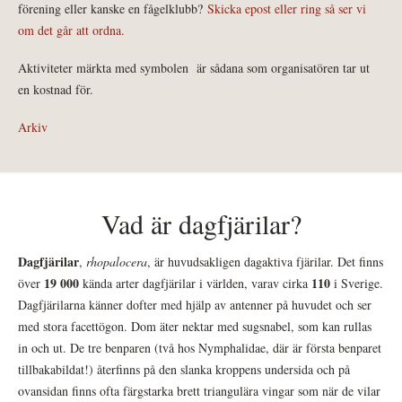
förening eller kanske en fågelklubb?
Skicka epost eller ring så ser vi
om det går att ordna.
Aktiviteter märkta med symbolen
är sådana som organisatören tar ut
en kostnad för.
Arkiv
Vad är dagfjärilar?
Dagfjärilar
,
rhopalocera
, är huvudsakligen dagaktiva fjärilar. Det finns
19 000
110
över
kända arter dagfjärilar i världen, varav cirka
i Sverige.
Dagfjärilarna känner dofter med hjälp av antenner på huvudet och ser
med stora facettögon. Dom äter nektar med sugsnabel, som kan rullas
in och ut. De tre benparen (två hos Nymphalidae, där är första benparet
tillbakabildat!) återfinns på den slanka kroppens undersida och på
ovansidan finns ofta färgstarka brett triangulära vingar som när de vilar