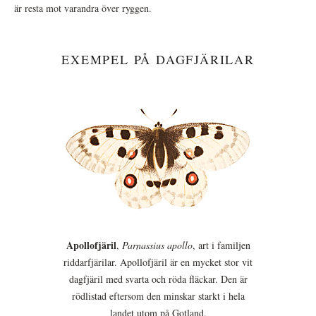
är resta mot varandra över ryggen.
EXEMPEL PÅ DAGFJÄRILAR
Apollofjäril
,
Parnassius apollo
, art i familjen
riddarfjärilar. Apollofjäril är en mycket stor vit
dagfjäril med svarta och röda fläckar. Den är
rödlistad eftersom den minskar starkt i hela
landet utom på Gotland.