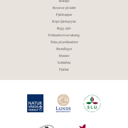
Boktips
Resurser på nätet
Fjärilsappar
Köpa fjärilsprylar
Bygg själv
Pollinatörsövervakning
Träna på pollinatörer
Blomflugor
Humlor
Solitärbin
Fjärilar