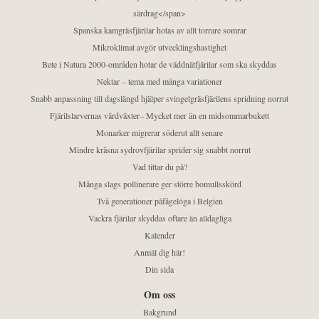
särdrag</span>
Spanska kamgräsfjärilar hotas av allt torrare somrar
Mikroklimat avgör utvecklingshastighet
Bete i Natura 2000-områden hotar de väddnätfjärilar som ska skyddas
Nektar – tema med många variationer
Snabb anpassning till dagslängd hjälper svingelgräsfjärilens spridning norrut
Fjärilslarvernas värdväxter– Mycket mer än en midsommarbukett
Monarker migrerar söderut allt senare
Mindre kräsna sydrovfjärilar sprider sig snabbt norrut
Vad tittar du på?
Många slags pollinerare ger större bomullsskörd
Två generationer påfågelöga i Belgien
Vackra fjärilar skyddas oftare än alldagliga
Kalender
Anmäl dig här!
Din sida
Om oss
Bakgrund