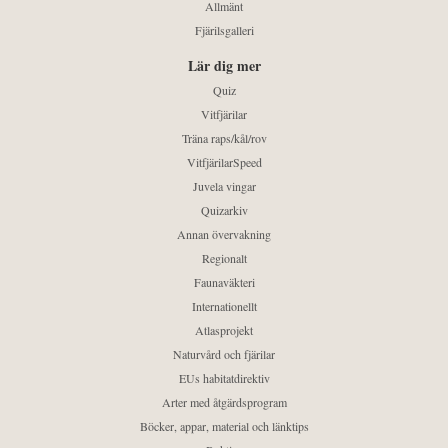
Allmänt
Fjärilsgalleri
Lär dig mer
Quiz
Vitfjärilar
Träna raps/kål/rov
VitfjärilarSpeed
Juvela vingar
Quizarkiv
Annan övervakning
Regionalt
Faunaväkteri
Internationellt
Atlasprojekt
Naturvård och fjärilar
EUs habitatdirektiv
Arter med åtgärdsprogram
Böcker, appar, material och länktips