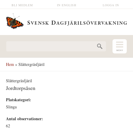
Hoppa till huvudinnehåll
BLI MEDLEM
IN ENGLISH
LOGGA IN
Sökformulär
Hem
» Slåttergräsfjäril
Slåttergräsfjäril
Jordtorpsåsen
Platskategori:
Slinga
Antal observationer:
62