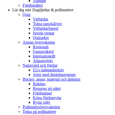
Allmänt
Fjärilsgalleri
Lär dig mer
Dagfjärilar & pollinatörer
Quiz
Vitfjärilar
Träna raps/kål/rov
VitfjärilarSpeed
Juvela vingar
Quizarkiv
Annan övervakning
Regionalt
Faunaväkteri
Internationellt
Atlasprojekt
Naturvård och fjärilar
EUs habitatdirektiv
Arter med åtgärdsprogram
Böcker, appar, material och länktips
Boktips
Resurser på nätet
Fjärilsappar
Köpa fjärilsprylar
Bygg själv
Pollinatörsövervakning
Träna på pollinatörer