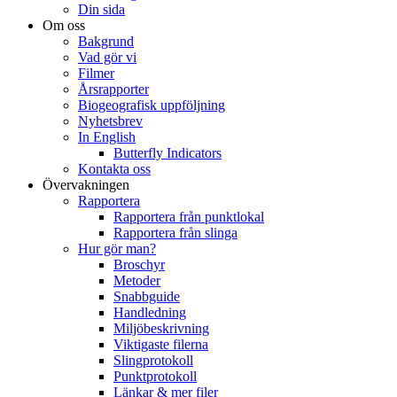
Din sida
Om oss
Bakgrund
Vad gör vi
Filmer
Årsrapporter
Biogeografisk uppföljning
Nyhetsbrev
In English
Butterfly Indicators
Kontakta oss
Övervakningen
Rapportera
Rapportera från punktlokal
Rapportera från slinga
Hur gör man?
Broschyr
Metoder
Snabbguide
Handledning
Miljöbeskrivning
Viktigaste filerna
Slingprotokoll
Punktprotokoll
Länkar & mer filer