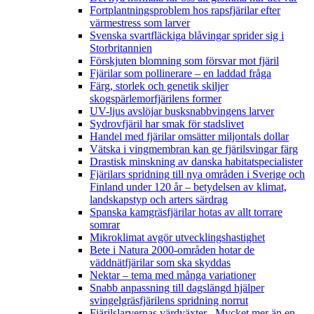
Fortplantningsproblem hos rapsfjärilar efter
värmestress som larver
Svenska svartfläckiga blåvingar sprider sig i
Storbritannien
Förskjuten blomning som försvar mot fjäril
Fjärilar som pollinerare – en laddad fråga
Färg, storlek och genetik skiljer
skogspärlemorfjärilens former
UV-ljus avslöjar busksnabbvingens larver
Sydrovfjäril har smak för stadslivet
Handel med fjärilar omsätter miljontals dollar
Vätska i vingmembran kan ge fjärilsvingar färg
Drastisk minskning av danska habitatspecialister
Fjärilars spridning till nya områden i Sverige och
Finland under 120 år
– betydelsen av klimat,
landskapstyp och arters särdrag
Spanska kamgräsfjärilar hotas av allt torrare
somrar
Mikroklimat avgör utvecklingshastighet
Bete i Natura 2000-områden hotar de
väddnätfjärilar som ska skyddas
Nektar – tema med många variationer
Snabb anpassning till dagslängd hjälper
svingelgräsfjärilens spridning norrut
Fjärilslarvernas värdväxter– Mycket mer än en