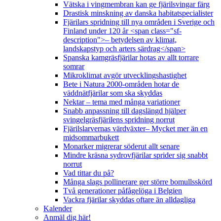
Vätska i vingmembran kan ge fjärilsvingar färg
Drastisk minskning av danska habitatspecialister
Fjärilars spridning till nya områden i Sverige och
Finland under 120 år <span class="sf-
description">– betydelsen av klimat,
landskapstyp och arters särdrag</span>
Spanska kamgräsfjärilar hotas av allt torrare
somrar
Mikroklimat avgör utvecklingshastighet
Bete i Natura 2000-områden hotar de
väddnätfjärilar som ska skyddas
Nektar – tema med många variationer
Snabb anpassning till dagslängd hjälper
svingelgräsfjärilens spridning norrut
Fjärilslarvernas värdväxter– Mycket mer än en
midsommarbukett
Monarker migrerar söderut allt senare
Mindre kräsna sydrovfjärilar sprider sig snabbt
norrut
Vad tittar du på?
Många slags pollinerare ger större bomullsskörd
Två generationer påfågelöga i Belgien
Vackra fjärilar skyddas oftare än alldagliga
Kalender
Anmäl dig här!