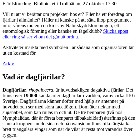
Fjärilsföredrag, Biblioteket i Trollhättan, 27 oktober 17:30
Vill ni att vi berättar om projektet hos er? Eller ha ett föredrag om
fjärilar i allmänhet? Håller ni kanske på att sätta ihop programmet
inför vårens möten i en krets av Naturskyddsföreningen, ett
entomologisk förening eller kanske en fågelklubb?
Skicka epost
eller ring så ser vi om det går att ordna.
Aktiviteter märkta med symbolen
är sådana som organisatören tar
ut en kostnad för.
Arkiv
Vad är dagfjärilar?
Dagfjärilar
,
rhopalocera
, är huvudsakligen dagaktiva fjärilar. Det
finns över
19 000
kända arter dagfjärilar i världen, varav cirka
110
i
Sverige. Dagfjärilarna känner dofter med hjälp av antenner på
huvudet och ser med stora facettögon. Dom äter nektar med
sugsnabel, som kan rullas in och ut. De tre benparen (två hos
Nymphalidae, där är första benparet tillbakabildat!) återfinns på den
slanka kroppens undersida och på ovansidan finns ofta färgstarka
brett triangulära vingar som när de vilar är resta mot varandra över
ryggen.