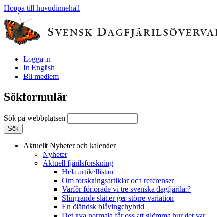
Hoppa till huvudinnehåll
Logga in
In English
Bli medlem
Sökformulär
Sök på webbplatsen
Aktuellt
Nyheter och kalender
Nyheter
Aktuell fjärilsforskning
Hela artikellistan
Om forskningsartiklar och referenser
Varför förlorade vi tre svenska dagfjärilar?
Slingrande slåtter ger större variation
En öländsk blåvingehybrid
Det nya normala får oss att glömma hur det var