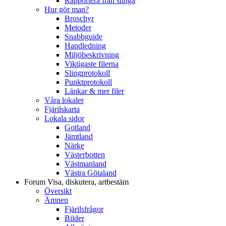
Rapportera från slinga
Hur gör man?
Broschyr
Metoder
Snabbguide
Handledning
Miljöbeskrivning
Viktigaste filerna
Slingprotokoll
Punktprotokoll
Länkar & mer filer
Våra lokaler
Fjärilskarta
Lokala sidor
Gotland
Jämtland
Närke
Västerbotten
Västmanland
Västra Götaland
Forum
Visa, diskutera, artbestäm
Översikt
Ämnen
Fjärilsfrågor
Bilder