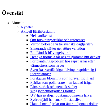
Översikt
Aktuellt
Nyheter
Aktuell fjärilsforskning
Hela artikellistan
Om forskningsartiklar och referenser
Varför förlorade vi tre svenska dagfjärilar?
Slingrande slåtter ger större variation
En öländsk blåvingehybrid
Det nya normala får oss att glömma hur det var
Fortplantningsproblem hos rapsfjärilar efter
värmestress som larver
Svenska svartfläckiga blåvingar sprider sig i
Storbritannien
Förskjuten blomning som försvar mot fjäril
Fjärilar som pollinerare – en laddad fråga
Färg, storlek och genetik skiljer
skogspärlemorfjärilens former
UV-ljus avslöjar busksnabbvingens larver
Sydrovfjäril har smak för stadslivet
Handel med fjärilar omsätter miljontals dollar