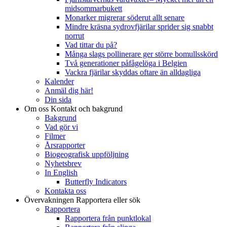
midsommarbukett
Monarker migrerar söderut allt senare
Mindre kräsna sydrovfjärilar sprider sig snabbt
norrut
Vad tittar du på?
Många slags pollinerare ger större bomullsskörd
Två generationer påfågelöga i Belgien
Vackra fjärilar skyddas oftare än alldagliga
Kalender
Anmäl dig här!
Din sida
Om oss
Kontakt och bakgrund
Bakgrund
Vad gör vi
Filmer
Årsrapporter
Biogeografisk uppföljning
Nyhetsbrev
In English
Butterfly Indicators
Kontakta oss
Övervakningen
Rapportera eller sök
Rapportera
Rapportera från punktlokal