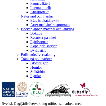
Faunaväkteri
Internationellt
Atlasprojekt
Naturvård och fjärilar
EUs habitatdirektiv
Arter med åtgärdsprogram
Böcker, appar, material och länktips
Boktips
Resurser på nätet
Fjärilsappar
Köpa fjärilsprylar
Bygg själv
Pollinatörsövervakning
Träna på pollinatörer
Blomflugor
Humlor
Solitärbin
Fjärilar
Svensk Dagfjärilsövervakning utförs i samarbete med