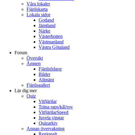
Våra lokaler
Fjärilskarta
Lokala sidor
Gotland
Jämtland
Närke
Västerbotten
Västmanland
Västra Götaland
Forum
Översikt
Ämnen
Fjärilsfrågor
Bilder
Allmänt
Fjärilsgalleri
Lär dig mer
Quiz
Vitfjärilar
Träna raps/kål/rov
VitfjärilarSpeed
Juvela vingar
Quizarkiv
Annan övervakning
Regionalt