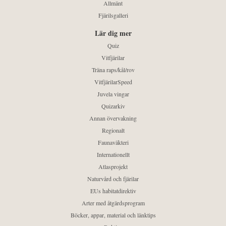
Allmänt
Fjärilsgalleri
Lär dig mer
Quiz
Vitfjärilar
Träna raps/kål/rov
VitfjärilarSpeed
Juvela vingar
Quizarkiv
Annan övervakning
Regionalt
Faunaväkteri
Internationellt
Atlasprojekt
Naturvård och fjärilar
EUs habitatdirektiv
Arter med åtgärdsprogram
Böcker, appar, material och länktips