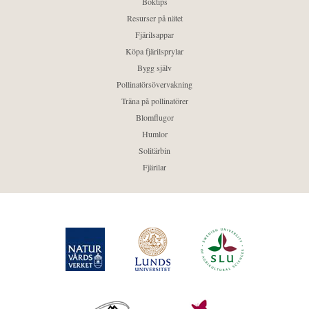
Boktips
Resurser på nätet
Fjärilsappar
Köpa fjärilsprylar
Bygg själv
Pollinatörsövervakning
Träna på pollinatörer
Blomflugor
Humlor
Solitärbin
Fjärilar