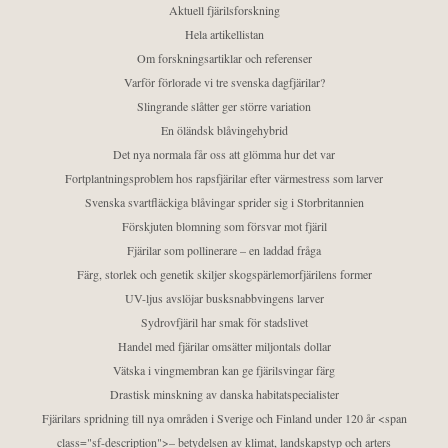
Aktuell fjärilsforskning
Hela artikellistan
Om forskningsartiklar och referenser
Varför förlorade vi tre svenska dagfjärilar?
Slingrande slåtter ger större variation
En öländsk blåvingehybrid
Det nya normala får oss att glömma hur det var
Fortplantningsproblem hos rapsfjärilar efter värmestress som larver
Svenska svartfläckiga blåvingar sprider sig i Storbritannien
Förskjuten blomning som försvar mot fjäril
Fjärilar som pollinerare – en laddad fråga
Färg, storlek och genetik skiljer skogspärlemorfjärilens former
UV-ljus avslöjar busksnabbvingens larver
Sydrovfjäril har smak för stadslivet
Handel med fjärilar omsätter miljontals dollar
Vätska i vingmembran kan ge fjärilsvingar färg
Drastisk minskning av danska habitatspecialister
Fjärilars spridning till nya områden i Sverige och Finland under 120 år <span
class="sf-description">– betydelsen av klimat, landskapstyp och arters