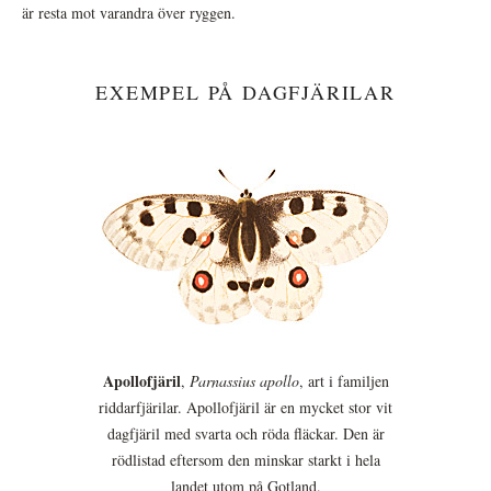
är resta mot varandra över ryggen.
EXEMPEL PÅ DAGFJÄRILAR
Apollofjäril
,
Parnassius apollo
, art i familjen
riddarfjärilar. Apollofjäril är en mycket stor vit
dagfjäril med svarta och röda fläckar. Den är
rödlistad eftersom den minskar starkt i hela
landet utom på Gotland.