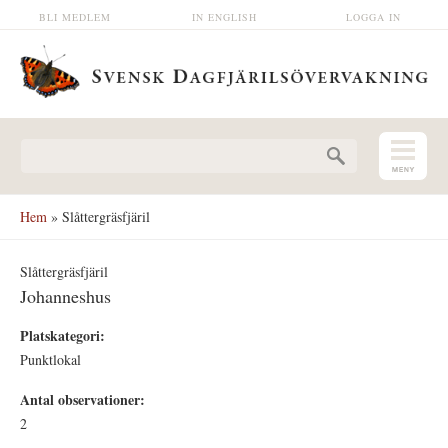
Hoppa till huvudinnehåll
BLI MEDLEM
IN ENGLISH
LOGGA IN
Sökformulär
Hem
» Slåttergräsfjäril
Slåttergräsfjäril
Johanneshus
Platskategori:
Punktlokal
Antal observationer:
2