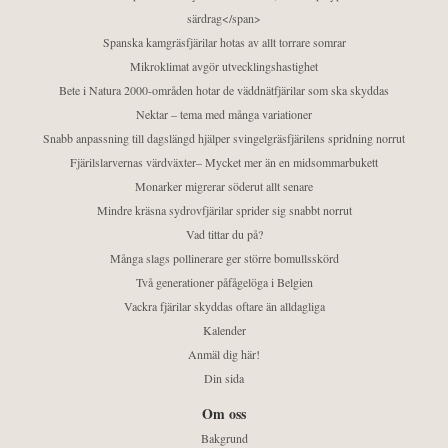
särdrag</span>
Spanska kamgräsfjärilar hotas av allt torrare somrar
Mikroklimat avgör utvecklingshastighet
Bete i Natura 2000-områden hotar de väddnätfjärilar som ska skyddas
Nektar – tema med många variationer
Snabb anpassning till dagslängd hjälper svingelgräsfjärilens spridning norrut
Fjärilslarvernas värdväxter– Mycket mer än en midsommarbukett
Monarker migrerar söderut allt senare
Mindre kräsna sydrovfjärilar sprider sig snabbt norrut
Vad tittar du på?
Många slags pollinerare ger större bomullsskörd
Två generationer påfågelöga i Belgien
Vackra fjärilar skyddas oftare än alldagliga
Kalender
Anmäl dig här!
Din sida
Om oss
Bakgrund