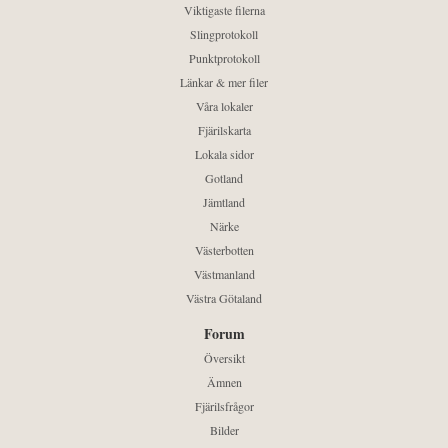
Viktigaste filerna
Slingprotokoll
Punktprotokoll
Länkar & mer filer
Våra lokaler
Fjärilskarta
Lokala sidor
Gotland
Jämtland
Närke
Västerbotten
Västmanland
Västra Götaland
Forum
Översikt
Ämnen
Fjärilsfrågor
Bilder