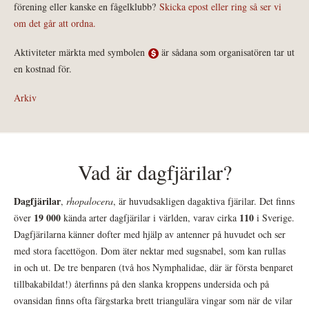
förening eller kanske en fågelklubb?
Skicka epost eller ring så ser vi
om det går att ordna.
Aktiviteter märkta med symbolen
är sådana som organisatören tar ut
en kostnad för.
Arkiv
Vad är dagfjärilar?
Dagfjärilar
,
rhopalocera
, är huvudsakligen dagaktiva fjärilar. Det finns
19 000
110
över
kända arter dagfjärilar i världen, varav cirka
i Sverige.
Dagfjärilarna känner dofter med hjälp av antenner på huvudet och ser
med stora facettögon. Dom äter nektar med sugsnabel, som kan rullas
in och ut. De tre benparen (två hos Nymphalidae, där är första benparet
tillbakabildat!) återfinns på den slanka kroppens undersida och på
ovansidan finns ofta färgstarka brett triangulära vingar som när de vilar