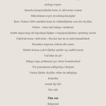
särdrag</span>
Spanska kamgräsfjärilar hotas av allt torrare somrar
Mikroklimat avgör utvecklingshastighet
Bete i Natura 2000-områden hotar de väddnätfjärilar som ska skyddas
Nektar – tema med många variationer
Snabb anpassning till dagslängd hjälper svingelgräsfjärilens spridning norrut
Fjärilslarvernas värdväxter– Mycket mer än en midsommarbukett
Monarker migrerar söderut allt senare
Mindre kräsna sydrovfjärilar sprider sig snabbt norrut
Vad tittar du på?
Många slags pollinerare ger större bomullsskörd
Två generationer påfågelöga i Belgien
Vackra fjärilar skyddas oftare än alldagliga
Kalender
Anmäl dig här!
Din sida
Om oss
Bakgrund