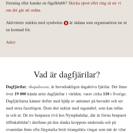
förening eller kanske en fågelklubb?
Skicka epost eller ring så ser vi
om det går att ordna.
Aktiviteter märkta med symbolen
är sådana som organisatören tar ut
en kostnad för.
Arkiv
Vad är dagfjärilar?
Dagfjärilar
,
rhopalocera
, är huvudsakligen dagaktiva fjärilar. Det finns
19 000
110
över
kända arter dagfjärilar i världen, varav cirka
i Sverige.
Dagfjärilarna känner dofter med hjälp av antenner på huvudet och ser
med stora facettögon. Dom äter nektar med sugsnabel, som kan rullas
in och ut. De tre benparen (två hos Nymphalidae, där är första benparet
tillbakabildat!) återfinns på den slanka kroppens undersida och på
ovansidan finns ofta färgstarka brett triangulära vingar som när de vilar