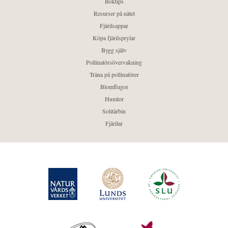
Boktips
Resurser på nätet
Fjärilsappar
Köpa fjärilsprylar
Bygg själv
Pollinatörsövervakning
Träna på pollinatörer
Blomflugor
Humlor
Solitärbin
Fjärilar