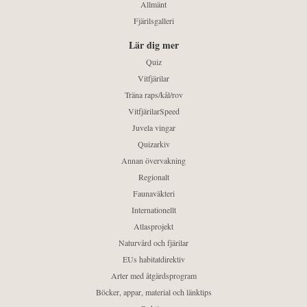
Allmänt
Fjärilsgalleri
Lär dig mer
Quiz
Vitfjärilar
Träna raps/kål/rov
VitfjärilarSpeed
Juvela vingar
Quizarkiv
Annan övervakning
Regionalt
Faunaväkteri
Internationellt
Atlasprojekt
Naturvård och fjärilar
EUs habitatdirektiv
Arter med åtgärdsprogram
Böcker, appar, material och länktips