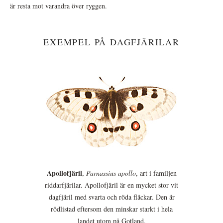
är resta mot varandra över ryggen.
EXEMPEL PÅ DAGFJÄRILAR
Apollofjäril
,
Parnassius apollo
, art i familjen
riddarfjärilar. Apollofjäril är en mycket stor vit
dagfjäril med svarta och röda fläckar. Den är
rödlistad eftersom den minskar starkt i hela
landet utom på Gotland.