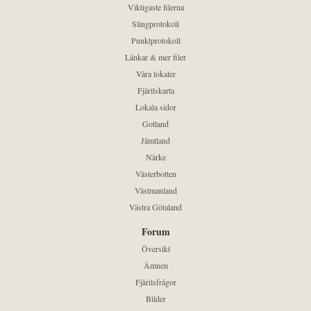
Viktigaste filerna
Slingprotokoll
Punktprotokoll
Länkar & mer filer
Våra lokaler
Fjärilskarta
Lokala sidor
Gotland
Jämtland
Närke
Västerbotten
Västmanland
Västra Götaland
Forum
Översikt
Ämnen
Fjärilsfrågor
Bilder