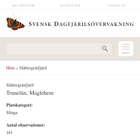
Hoppa till huvudinnehåll
BLI MEDLEM
IN ENGLISH
LOGGA IN
Sökformulär
Hem
» Slåttergräsfjäril
Slåttergräsfjäril
Trunelän, Maglehem
Platskategori:
Slinga
Antal observationer:
161