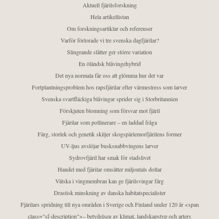
Aktuell fjärilsforskning
Hela artikellistan
Om forskningsartiklar och referenser
Varför förlorade vi tre svenska dagfjärilar?
Slingrande slåtter ger större variation
En öländsk blåvingehybrid
Det nya normala får oss att glömma hur det var
Fortplantningsproblem hos rapsfjärilar efter värmestress som larver
Svenska svartfläckiga blåvingar sprider sig i Storbritannien
Förskjuten blomning som försvar mot fjäril
Fjärilar som pollinerare – en laddad fråga
Färg, storlek och genetik skiljer skogspärlemorfjärilens former
UV-ljus avslöjar busksnabbvingens larver
Sydrovfjäril har smak för stadslivet
Handel med fjärilar omsätter miljontals dollar
Vätska i vingmembran kan ge fjärilsvingar färg
Drastisk minskning av danska habitatspecialister
Fjärilars spridning till nya områden i Sverige och Finland under 120 år <span
class="sf-description">– betydelsen av klimat, landskapstyp och arters