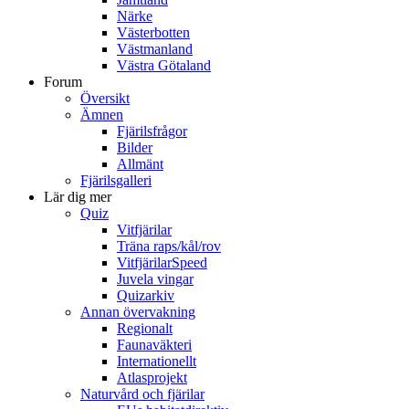
Närke
Västerbotten
Västmanland
Västra Götaland
Forum
Översikt
Ämnen
Fjärilsfrågor
Bilder
Allmänt
Fjärilsgalleri
Lär dig mer
Quiz
Vitfjärilar
Träna raps/kål/rov
VitfjärilarSpeed
Juvela vingar
Quizarkiv
Annan övervakning
Regionalt
Faunaväkteri
Internationellt
Atlasprojekt
Naturvård och fjärilar