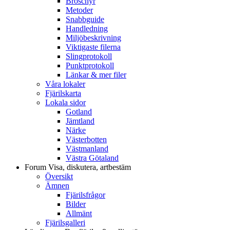
Broschyr
Metoder
Snabbguide
Handledning
Miljöbeskrivning
Viktigaste filerna
Slingprotokoll
Punktprotokoll
Länkar & mer filer
Våra lokaler
Fjärilskarta
Lokala sidor
Gotland
Jämtland
Närke
Västerbotten
Västmanland
Västra Götaland
Forum
Visa, diskutera, artbestäm
Översikt
Ämnen
Fjärilsfrågor
Bilder
Allmänt
Fjärilsgalleri