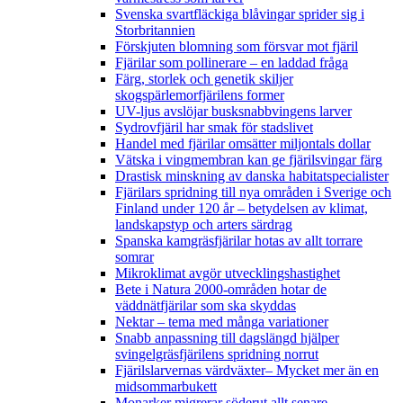
Svenska svartfläckiga blåvingar sprider sig i
Storbritannien
Förskjuten blomning som försvar mot fjäril
Fjärilar som pollinerare – en laddad fråga
Färg, storlek och genetik skiljer
skogspärlemorfjärilens former
UV-ljus avslöjar busksnabbvingens larver
Sydrovfjäril har smak för stadslivet
Handel med fjärilar omsätter miljontals dollar
Vätska i vingmembran kan ge fjärilsvingar färg
Drastisk minskning av danska habitatspecialister
Fjärilars spridning till nya områden i Sverige och
Finland under 120 år
– betydelsen av klimat,
landskapstyp och arters särdrag
Spanska kamgräsfjärilar hotas av allt torrare
somrar
Mikroklimat avgör utvecklingshastighet
Bete i Natura 2000-områden hotar de
väddnätfjärilar som ska skyddas
Nektar – tema med många variationer
Snabb anpassning till dagslängd hjälper
svingelgräsfjärilens spridning norrut
Fjärilslarvernas värdväxter– Mycket mer än en
midsommarbukett
Monarker migrerar söderut allt senare