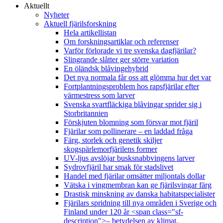
Aktuellt
Nyheter
Aktuell fjärilsforskning
Hela artikellistan
Om forskningsartiklar och referenser
Varför förlorade vi tre svenska dagfjärilar?
Slingrande slåtter ger större variation
En öländsk blåvingehybrid
Det nya normala får oss att glömma hur det var
Fortplantningsproblem hos rapsfjärilar efter
värmestress som larver
Svenska svartfläckiga blåvingar sprider sig i
Storbritannien
Förskjuten blomning som försvar mot fjäril
Fjärilar som pollinerare – en laddad fråga
Färg, storlek och genetik skiljer
skogspärlemorfjärilens former
UV-ljus avslöjar busksnabbvingens larver
Sydrovfjäril har smak för stadslivet
Handel med fjärilar omsätter miljontals dollar
Vätska i vingmembran kan ge fjärilsvingar färg
Drastisk minskning av danska habitatspecialister
Fjärilars spridning till nya områden i Sverige och
Finland under 120 år <span class="sf-
description">– betydelsen av klimat,