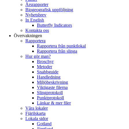
Årsrapporter
Biogeografisk uppföljning
Nyhetsbrev
In English
Butterfly Indicators
Kontakta oss
Övervakningen
Rapportera
Rapportera från punktlokal
Rapportera från slinga
Hur gör man?
Broschyr
Metoder
Snabbguide
Handledning
Miljöbeskrivning
Viktigaste filerna
Slingprotokoll
Punktprotokoll
Länkar & mer filer
Våra lokaler
Fjärilskarta
Lokala sidor
Gotland
Jämtland