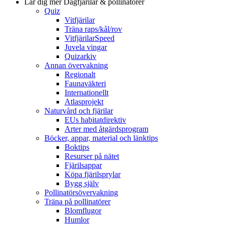
Lär dig mer
Dagfjärilar & pollinatörer
Quiz
Vitfjärilar
Träna raps/kål/rov
VitfjärilarSpeed
Juvela vingar
Quizarkiv
Annan övervakning
Regionalt
Faunaväkteri
Internationellt
Atlasprojekt
Naturvård och fjärilar
EUs habitatdirektiv
Arter med åtgärdsprogram
Böcker, appar, material och länktips
Boktips
Resurser på nätet
Fjärilsappar
Köpa fjärilsprylar
Bygg själv
Pollinatörsövervakning
Träna på pollinatörer
Blomflugor
Humlor