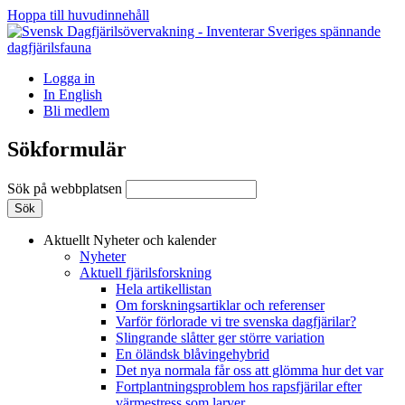
Hoppa till huvudinnehåll
Logga in
In English
Bli medlem
Sökformulär
Sök på webbplatsen
Aktuellt
Nyheter och kalender
Nyheter
Aktuell fjärilsforskning
Hela artikellistan
Om forskningsartiklar och referenser
Varför förlorade vi tre svenska dagfjärilar?
Slingrande slåtter ger större variation
En öländsk blåvingehybrid
Det nya normala får oss att glömma hur det var
Fortplantningsproblem hos rapsfjärilar efter
värmestress som larver