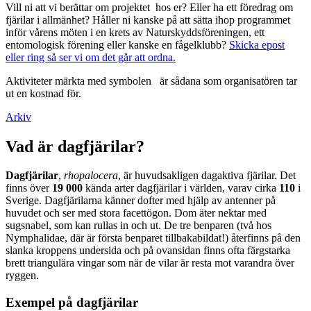
Vill ni att vi berättar om projektet hos er? Eller ha ett föredrag om
fjärilar i allmänhet? Håller ni kanske på att sätta ihop programmet
inför vårens möten i en krets av Naturskyddsföreningen, ett
entomologisk förening eller kanske en fågelklubb?
Skicka epost
eller ring så ser vi om det går att ordna.
Aktiviteter märkta med symbolen
är sådana som organisatören tar
ut en kostnad för.
Arkiv
Vad är dagfjärilar?
Dagfjärilar
,
rhopalocera
, är huvudsakligen dagaktiva fjärilar. Det
finns över
19 000
kända arter dagfjärilar i världen, varav cirka
110
i
Sverige. Dagfjärilarna känner dofter med hjälp av antenner på
huvudet och ser med stora facettögon. Dom äter nektar med
sugsnabel, som kan rullas in och ut. De tre benparen (två hos
Nymphalidae, där är första benparet tillbakabildat!) återfinns på den
slanka kroppens undersida och på ovansidan finns ofta färgstarka
brett triangulära vingar som när de vilar är resta mot varandra över
ryggen.
Exempel på dagfjärilar