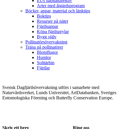
EUs habitatdirektiv
Arter med åtgärdsprogram
Böcker, appar, material och länktips
Boktips
Resurser på nätet
Fjärilsappar
Köpa fjärilsprylar
Bygg själv
Pollinatörsövervakning
Träna på pollinatörer
Blomflugor
Humlor
Solitärbin
Fjärilar
Svensk Dagfjärilsövervakning utförs i samarbete med
Naturvårdsverket, Lunds Universitet, ArtDatabanken, Sveriges
Entomologiska Förening och Butterfly Conservation Europe.
Skriv ett brev
Ring oss