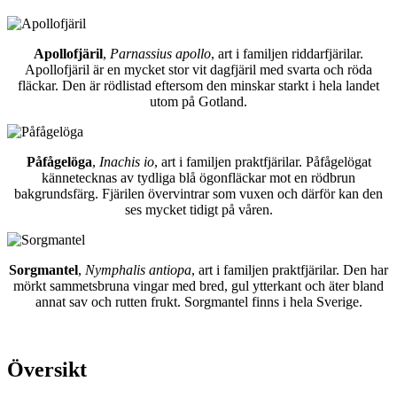
Apollofjäril
,
Parnassius apollo
, art i familjen riddarfjärilar.
Apollofjäril är en mycket stor vit dagfjäril med svarta och röda
fläckar. Den är rödlistad eftersom den minskar starkt i hela landet
utom på Gotland.
Påfågelöga
,
Inachis io
, art i familjen praktfjärilar. Påfågelögat
kännetecknas av tydliga blå ögonfläckar mot en rödbrun
bakgrundsfärg. Fjärilen övervintrar som vuxen och därför kan den
ses mycket tidigt på våren.
Sorgmantel
,
Nymphalis antiopa
, art i familjen praktfjärilar. Den har
mörkt sammetsbruna vingar med bred, gul ytterkant och äter bland
annat sav och rutten frukt. Sorgmantel finns i hela Sverige.
Översikt