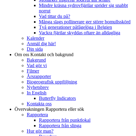
Mindre kräsna sydrovfjärilar sprider sig snabbt
norrut
Vad tittar du på?
Många slags pollinerare ger större bomullsskörd
Två generationer påfågelöga i Belgien
Vackra fjärilar skyddas oftare än alldagliga
Kalender
Anmäl dig här!
Din sida
Om oss
Kontakt och bakgrund
Bakgrund
Vad gör vi
Filmer
Årsrapporter
Biogeografisk uppföljning
Nyhetsbrev
In English
Butterfly Indicators
Kontakta oss
Övervakningen
Rapportera eller sök
Rapportera
Rapportera från punktlokal
Rapportera från slinga
Hur gör man?