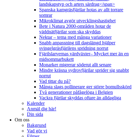
landskapstyp och arters särdrag</span>
Spanska kamgräsfjärilar hotas av allt torrare
somrar
Mikroklimat avgör utvecklingshastighet
Bete i Natura 2000-områden hotar de
väddnätfjärilar som ska skyddas
Nektar – tema med många variationer
Snabb anpassning till dagslängd hjälper
svingelgräsfjärilens spridning norrut
Fjärilslarvernas värdväxter– Mycket mer än en
midsommarbukett
Monarker migrerar söderut allt senare
Mindre kräsna sydrovfjärilar sprider sig snabbt
norrut
Vad tittar du på?
Många slags pollinerare ger större bomullsskörd
Två generationer påfågelöga i Belgien
Vackra fjärilar skyddas oftare än alldagliga
Kalender
Anmäl dig här!
Din sida
Om oss
Bakgrund
Vad gör vi
Filmer