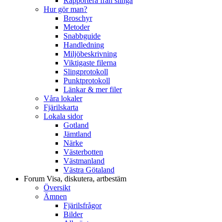
Rapportera från slinga
Hur gör man?
Broschyr
Metoder
Snabbguide
Handledning
Miljöbeskrivning
Viktigaste filerna
Slingprotokoll
Punktprotokoll
Länkar & mer filer
Våra lokaler
Fjärilskarta
Lokala sidor
Gotland
Jämtland
Närke
Västerbotten
Västmanland
Västra Götaland
Forum
Visa, diskutera, artbestäm
Översikt
Ämnen
Fjärilsfrågor
Bilder