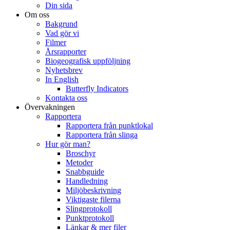
Din sida
Om oss
Bakgrund
Vad gör vi
Filmer
Årsrapporter
Biogeografisk uppföljning
Nyhetsbrev
In English
Butterfly Indicators
Kontakta oss
Övervakningen
Rapportera
Rapportera från punktlokal
Rapportera från slinga
Hur gör man?
Broschyr
Metoder
Snabbguide
Handledning
Miljöbeskrivning
Viktigaste filerna
Slingprotokoll
Punktprotokoll
Länkar & mer filer