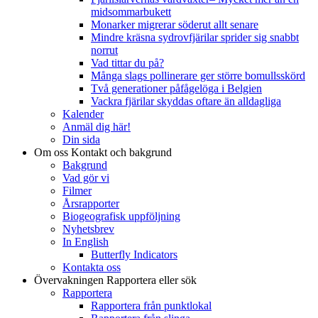
midsommarbukett
Monarker migrerar söderut allt senare
Mindre kräsna sydrovfjärilar sprider sig snabbt
norrut
Vad tittar du på?
Många slags pollinerare ger större bomullsskörd
Två generationer påfågelöga i Belgien
Vackra fjärilar skyddas oftare än alldagliga
Kalender
Anmäl dig här!
Din sida
Om oss
Kontakt och bakgrund
Bakgrund
Vad gör vi
Filmer
Årsrapporter
Biogeografisk uppföljning
Nyhetsbrev
In English
Butterfly Indicators
Kontakta oss
Övervakningen
Rapportera eller sök
Rapportera
Rapportera från punktlokal