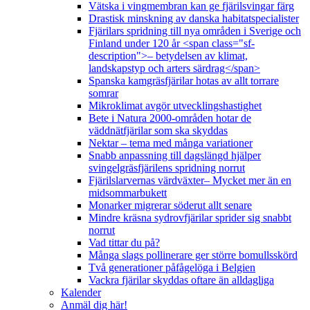
Vätska i vingmembran kan ge fjärilsvingar färg
Drastisk minskning av danska habitatspecialister
Fjärilars spridning till nya områden i Sverige och
Finland under 120 år <span class="sf-
description">– betydelsen av klimat,
landskapstyp och arters särdrag</span>
Spanska kamgräsfjärilar hotas av allt torrare
somrar
Mikroklimat avgör utvecklingshastighet
Bete i Natura 2000-områden hotar de
väddnätfjärilar som ska skyddas
Nektar – tema med många variationer
Snabb anpassning till dagslängd hjälper
svingelgräsfjärilens spridning norrut
Fjärilslarvernas värdväxter– Mycket mer än en
midsommarbukett
Monarker migrerar söderut allt senare
Mindre kräsna sydrovfjärilar sprider sig snabbt
norrut
Vad tittar du på?
Många slags pollinerare ger större bomullsskörd
Två generationer påfågelöga i Belgien
Vackra fjärilar skyddas oftare än alldagliga
Kalender
Anmäl dig här!