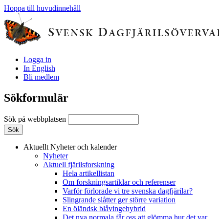
Hoppa till huvudinnehåll
Logga in
In English
Bli medlem
Sökformulär
Sök på webbplatsen
Aktuellt
Nyheter och kalender
Nyheter
Aktuell fjärilsforskning
Hela artikellistan
Om forskningsartiklar och referenser
Varför förlorade vi tre svenska dagfjärilar?
Slingrande slåtter ger större variation
En öländsk blåvingehybrid
Det nya normala får oss att glömma hur det var