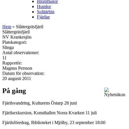
Blomflugor
Humlor
Solitärbin
Fjärilar
Hem
» Slåttergräsfjäril
Slåttergräsfjäril
NV Krankesjön
Platskategori:
Slinga
Antal observationer:
11
Rapportör:
Magnus Persson
Datum för observation:
20 augusti 2011
På gång
Fjärilsvandring, Kulturens Östarp 28 juni
Fjärilsexkursion, Konsthallen Norra Kvarken 11 juli
Fjärilsföredrag, Biblioteket i Mjölby, 23 september 18:00