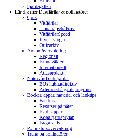
Allmänt
Fjärilsgalleri
Lär dig mer
Dagfjärilar & pollinatörer
Quiz
Vitfjärilar
Träna raps/kål/rov
VitfjärilarSpeed
Juvela vingar
Quizarkiv
Annan övervakning
Regionalt
Faunaväkteri
Internationellt
Atlasprojekt
Naturvård och fjärilar
EUs habitatdirektiv
Arter med åtgärdsprogram
Böcker, appar, material och länktips
Boktips
Resurser på nätet
Fjärilsappar
Köpa fjärilsprylar
Bygg själv
Pollinatörsövervakning
Träna på pollinatörer