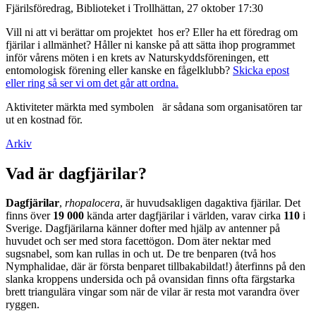
Fjärilsföredrag, Biblioteket i Trollhättan, 27 oktober 17:30
Vill ni att vi berättar om projektet hos er? Eller ha ett föredrag om
fjärilar i allmänhet? Håller ni kanske på att sätta ihop programmet
inför vårens möten i en krets av Naturskyddsföreningen, ett
entomologisk förening eller kanske en fågelklubb?
Skicka epost
eller ring så ser vi om det går att ordna.
Aktiviteter märkta med symbolen
är sådana som organisatören tar
ut en kostnad för.
Arkiv
Vad är dagfjärilar?
Dagfjärilar
,
rhopalocera
, är huvudsakligen dagaktiva fjärilar. Det
finns över
19 000
kända arter dagfjärilar i världen, varav cirka
110
i
Sverige. Dagfjärilarna känner dofter med hjälp av antenner på
huvudet och ser med stora facettögon. Dom äter nektar med
sugsnabel, som kan rullas in och ut. De tre benparen (två hos
Nymphalidae, där är första benparet tillbakabildat!) återfinns på den
slanka kroppens undersida och på ovansidan finns ofta färgstarka
brett triangulära vingar som när de vilar är resta mot varandra över
ryggen.