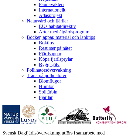
Faunaväkteri
Internationellt
Atlasprojekt
Naturvård och fjärilar
EUs habitatdirektiv
Arter med åtgärdsprogram
Böcker, appar, material och länktips
Boktips
Resurser på nätet
Fjärilsappar
Köpa fjärilsprylar
Bygg själv
Pollinatörsövervakning
Träna på pollinatörer
Blomflugor
Humlor
Solitärbin
Fjärilar
Svensk Dagfjärilsövervakning utförs i samarbete med