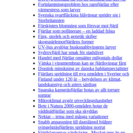
Fortplantningsproblem hos rapsfjärilar efter
värmestress som larver
Svenska svartfläckiga blåvingar sprider sig i
Storbritannien
Förskjuten blomning som försvar mot fjäril
Fjärilar som pollinerare – en laddad fråga
Färg, storlek och genetik skiljer
skogspärlemorfjärilens former
UV-ljus avslöjar busksnabbvingens larver
Sydrovfjäril har smak för stadslivet
Handel med fjärilar omsätter miljontals dollar
Vätska i vingmembran kan ge fjärilsvingar färg
Drastisk minskning av danska habitatspecialister
Fjärilars spridning till nya områden i Sverige och
Finland under 120 år
– betydelsen av klimat,
landskapstyp och arters särdrag
Spanska kamgräsfjärilar hotas av allt torrare
somrar
Mikroklimat avgör utvecklingshastighet
Bete i Natura 2000-områden hotar de
väddnätfjärilar som ska skyddas
Nektar – tema med många variationer
Snabb anpassning till dagslängd hjälper
svingelgräsfjärilens spridning norrut
Fjärilslarvernas värdväxter– Mycket mer än en