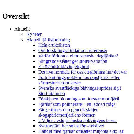
Översikt
Aktuellt
Nyheter
Aktuell fjärilsforskning
Hela artikellistan
Om forskningsartiklar och referenser
Varför förlorade vi tre svenska dagfjärilar?
Slingrande slåtter ger större variation
En öländsk blåvingehybrid
Det nya normala får oss att glömma hur det var
Fortplantningsproblem hos rapsfjärilar efter
värmestress som larver
Svenska svartfläckiga blåvingar sprider sig i
Storbritannien
Förskjuten blomning som försvar mot fjäril
Fjärilar som pollinerare – en laddad fråga
Färg, storlek och genetik skiljer
skogspärlemorfjärilens former
UV-ljus avslöjar busksnabbvingens larver
Sydrovfjäril har smak för stadslivet
Handel med fjärilar omsätter miljontals dollar