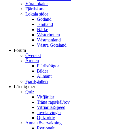
Våra lokaler
Fjärilskarta
Lokala sidor
Gotland
Jämtland
Närke
Västerbotten
Västmanland
Västra Götaland
Forum
Översikt
Ämnen
Fjärilsfrågor
Bilder
Allmänt
Fjärilsgalleri
Lär dig mer
Quiz
Vitfjärilar
Träna raps/kål/rov
VitfjärilarSpeed
Juvela vingar
Quizarkiv
Annan övervakning
Regionalt