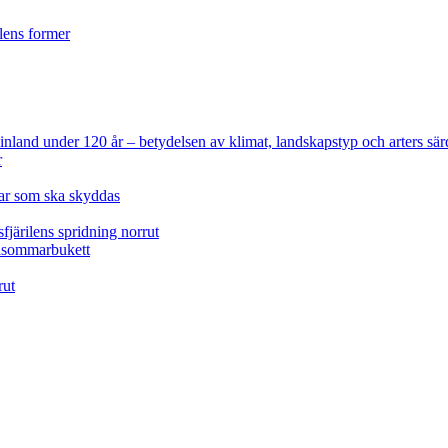
ilens former
 Finland under 120 år
– betydelsen av klimat, landskapstyp och arters sär
r
lar som ska skyddas
fjärilens spridning norrut
idsommarbukett
rut