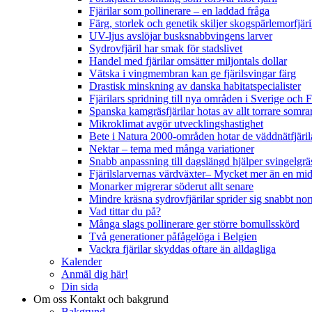
Fjärilar som pollinerare – en laddad fråga
Färg, storlek och genetik skiljer skogspärlemorfjär
UV-ljus avslöjar busksnabbvingens larver
Sydrovfjäril har smak för stadslivet
Handel med fjärilar omsätter miljontals dollar
Vätska i vingmembran kan ge fjärilsvingar färg
Drastisk minskning av danska habitatspecialister
Fjärilars spridning till nya områden i Sverige och
Spanska kamgräsfjärilar hotas av allt torrare somra
Mikroklimat avgör utvecklingshastighet
Bete i Natura 2000-områden hotar de väddnätfjäri
Nektar – tema med många variationer
Snabb anpassning till dagslängd hjälper svingelgräs
Fjärilslarvernas värdväxter– Mycket mer än en m
Monarker migrerar söderut allt senare
Mindre kräsna sydrovfjärilar sprider sig snabbt nor
Vad tittar du på?
Många slags pollinerare ger större bomullsskörd
Två generationer påfågelöga i Belgien
Vackra fjärilar skyddas oftare än alldagliga
Kalender
Anmäl dig här!
Din sida
Om oss
Kontakt och bakgrund
Bakgrund