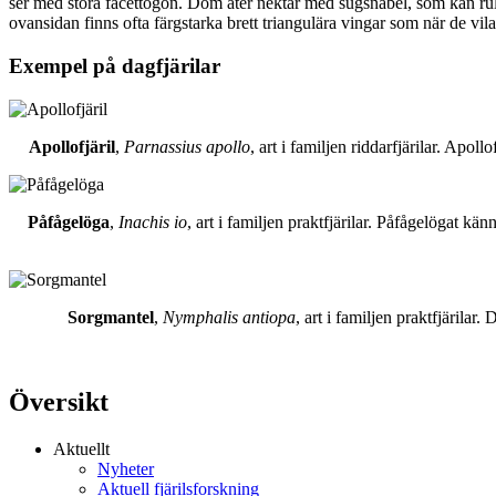
ser med stora facettögon. Dom äter nektar med sugsnabel, som kan rull
ovansidan finns ofta färgstarka brett triangulära vingar som när de vil
Exempel på dagfjärilar
Apollofjäril
,
Parnassius apollo
, art i familjen riddarfjärilar. Apol
Påfågelöga
,
Inachis io
, art i familjen praktfjärilar. Påfågelögat 
Sorgmantel
,
Nymphalis antiopa
, art i familjen praktfjärila
Översikt
Aktuellt
Nyheter
Aktuell fjärilsforskning