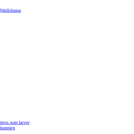
tress som larver
ritannien