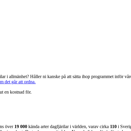
järilar i allmänhet? Håller ni kanske på att sätta ihop programmet inför 
om det går att ordna.
ut en kostnad för.
nns över
19 000
kända arter dagfjärilar i världen, varav cirka
110
i Sveri