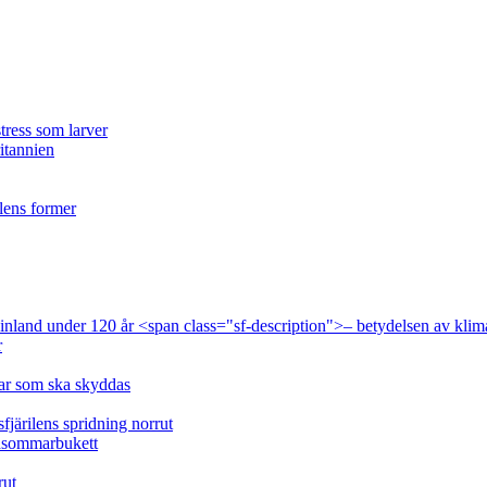
tress som larver
ritannien
ilens former
 Finland under 120 år <span class="sf-description">– betydelsen av klim
r
lar som ska skyddas
fjärilens spridning norrut
idsommarbukett
rut