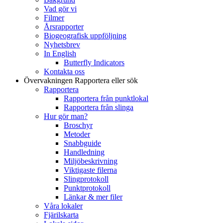
Vad gör vi
Filmer
Årsrapporter
Biogeografisk uppföljning
Nyhetsbrev
In English
Butterfly Indicators
Kontakta oss
Övervakningen
Rapportera eller sök
Rapportera
Rapportera från punktlokal
Rapportera från slinga
Hur gör man?
Broschyr
Metoder
Snabbguide
Handledning
Miljöbeskrivning
Viktigaste filerna
Slingprotokoll
Punktprotokoll
Länkar & mer filer
Våra lokaler
Fjärilskarta