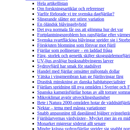
Hela artikellistan
Om forskningsartiklar och referenser
Varför förlorade vi tre svenska dagfjärilar?
Slingrande slåtter ger större variation
En öländsk blåvingehybrid
Det nya normala får oss att glömma hur det var
Fortplantningsproblem hos rapsfjärilar efter värmes
Svenska svartfläckiga blåvingar sprider sig i Storb
Förskjuten blomning som försvar mot fjäril
Fjärilar som pollinerare – en laddad fråga
Färg, storlek och genetik skiljer skogspärlemorfjär
UV-ljus avslöjar busksnabbvingens larver
Sydrovfjäril har smak för stadslivet
Handel med fjärilar omsätter miljontals dollar
Vätska i vingmembran kan ge fjärilsvingar färg
Drastisk minskning av danska habitatspecialister
Fjärilars spridning till nya områden i Sverige och
Spanska kamgräsfjärilar hotas av allt torrare somra
Mikroklimat avgör utvecklingshastighet
Bete i Natura 2000-områden hotar de väddnätfjäri
Nektar – tema med många variationer
Snabb anpassning till dagslängd hjälper svingelgräs
Fjärilslarvernas värdväxter– Mycket mer än en m
Monarker migrerar söderut allt senare
Mindre kräsna sydrovfjärilar sprider sig snabbt nor