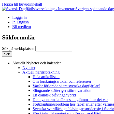
Hoppa till huvudinnehåll
Logga in
In English
Bli medlem
Sökformulär
Sök på webbplatsen
Aktuellt
Nyheter och kalender
Nyheter
Aktuell fjärilsforskning
Hela artikellistan
Om forskningsartiklar och referenser
Varför förlorade vi tre svenska dagfjärilar?
Slingrande slåtter ger större variation
En öländsk blåvingehybrid
Det nya normala får oss att glömma hur det var
Fortplantningsproblem hos rapsfjärilar efter värmes
Svenska svartfläckiga blåvingar sprider sig i Storb
Förskjuten blomning som försvar mot fjäril