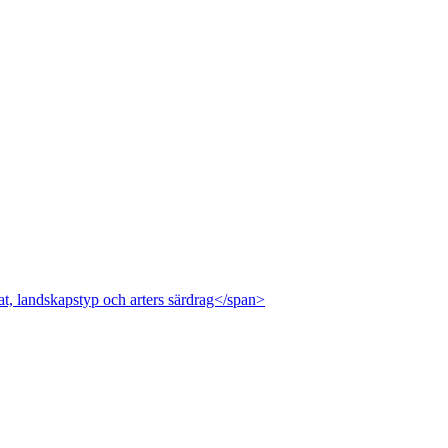
at, landskapstyp och arters särdrag</span>