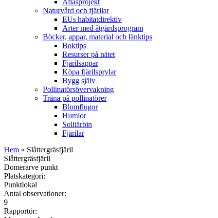
Atlasprojekt
Naturvård och fjärilar
EUs habitatdirektiv
Arter med åtgärdsprogram
Böcker, appar, material och länktips
Boktips
Resurser på nätet
Fjärilsappar
Köpa fjärilsprylar
Bygg själv
Pollinatörsövervakning
Träna på pollinatörer
Blomflugor
Humlor
Solitärbin
Fjärilar
Hem
» Slåttergräsfjäril
Slåttergräsfjäril
Domerarve punkt
Platskategori:
Punktlokal
Antal observationer:
9
Rapportör: