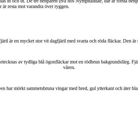
as in och ut. De tre benparen (två hos Nymphalidae, där är första benpa
ar är resta mot varandra över ryggen.
lofjäril är en mycket stor vit dagfjäril med svarta och röda fläckar. Den 
kännetecknas av tydliga blå ögonfläckar mot en rödbrun bakgrundsfärg. Fj
våren.
r. Den har mörkt sammetsbruna vingar med bred, gul ytterkant och äter bla