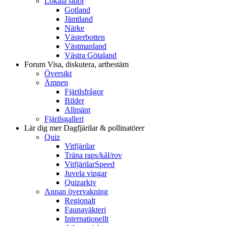
Lokala sidor
Gotland
Jämtland
Närke
Västerbotten
Västmanland
Västra Götaland
Forum
Visa, diskutera, artbestäm
Översikt
Ämnen
Fjärilsfrågor
Bilder
Allmänt
Fjärilsgalleri
Lär dig mer
Dagfjärilar & pollinatörer
Quiz
Vitfjärilar
Träna raps/kål/rov
VitfjärilarSpeed
Juvela vingar
Quizarkiv
Annan övervakning
Regionalt
Faunaväkteri
Internationellt