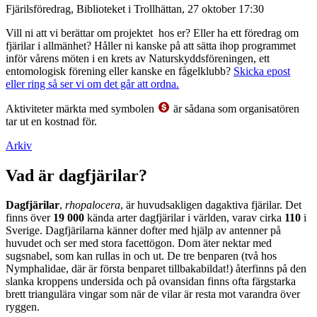
Fjärilsföredrag, Biblioteket i Trollhättan, 27 oktober 17:30
Vill ni att vi berättar om projektet hos er? Eller ha ett föredrag om
fjärilar i allmänhet? Håller ni kanske på att sätta ihop programmet
inför vårens möten i en krets av Naturskyddsföreningen, ett
entomologisk förening eller kanske en fågelklubb?
Skicka epost
eller ring så ser vi om det går att ordna.
Aktiviteter märkta med symbolen
är sådana som organisatören
tar ut en kostnad för.
Arkiv
Vad är dagfjärilar?
Dagfjärilar
,
rhopalocera
, är huvudsakligen dagaktiva fjärilar. Det
finns över
19 000
kända arter dagfjärilar i världen, varav cirka
110
i
Sverige. Dagfjärilarna känner dofter med hjälp av antenner på
huvudet och ser med stora facettögon. Dom äter nektar med
sugsnabel, som kan rullas in och ut. De tre benparen (två hos
Nymphalidae, där är första benparet tillbakabildat!) återfinns på den
slanka kroppens undersida och på ovansidan finns ofta färgstarka
brett triangulära vingar som när de vilar är resta mot varandra över
ryggen.