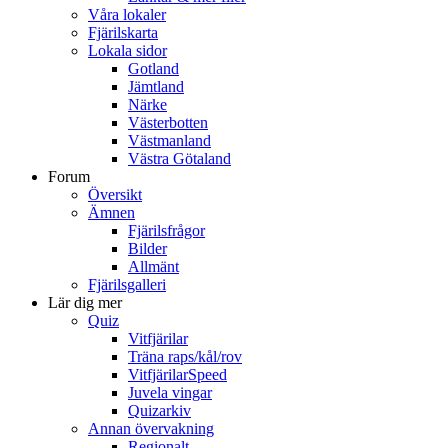
Våra lokaler
Fjärilskarta
Lokala sidor
Gotland
Jämtland
Närke
Västerbotten
Västmanland
Västra Götaland
Forum
Översikt
Ämnen
Fjärilsfrågor
Bilder
Allmänt
Fjärilsgalleri
Lär dig mer
Quiz
Vitfjärilar
Träna raps/kål/rov
VitfjärilarSpeed
Juvela vingar
Quizarkiv
Annan övervakning
Regionalt