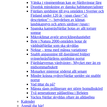
Vätska i vingmembran kan ge fjärilsvingar färg
Drastisk minskning av danska habitatspecialister
Fjärilars spridning till nya områden i Sverige och
Finland under 120 år <span class="sf-
description">– betydelsen av klimat,
landskapstyp och arters särdrag</span>
Spanska kamgräsfjärilar hotas av allt torrare
somrar
Mikroklimat avgör utvecklingshastighet
Bete i Natura 2000-områden hotar de
väddnätfjärilar som ska skyddas
Nektar – tema med många variationer
Snabb anpassning till dagslängd hjälper
svingelgräsfjärilens spridning norrut
Fjärilslarvernas värdväxter– Mycket mer än en
midsommarbukett
Monarker migrerar söderut allt senare
Mindre kräsna sydrovfjärilar sprider sig snabbt
norrut
Vad tittar du på?
Många slags pollinerare ger större bomullsskörd
Två generationer påfågelöga i Belgien
Vackra fjärilar skyddas oftare än alldagliga
Kalender
Anmäl dig här!