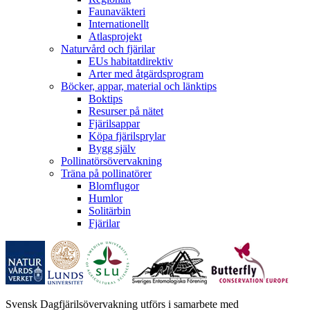
Faunaväkteri
Internationellt
Atlasprojekt
Naturvård och fjärilar
EUs habitatdirektiv
Arter med åtgärdsprogram
Böcker, appar, material och länktips
Boktips
Resurser på nätet
Fjärilsappar
Köpa fjärilsprylar
Bygg själv
Pollinatörsövervakning
Träna på pollinatörer
Blomflugor
Humlor
Solitärbin
Fjärilar
Svensk Dagfjärilsövervakning utförs i samarbete med