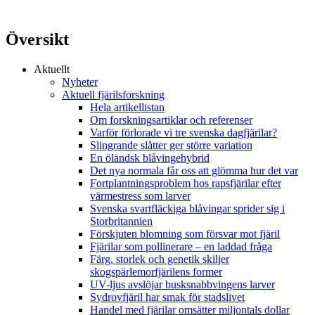
Översikt
Aktuellt
Nyheter
Aktuell fjärilsforskning
Hela artikellistan
Om forskningsartiklar och referenser
Varför förlorade vi tre svenska dagfjärilar?
Slingrande slåtter ger större variation
En öländsk blåvingehybrid
Det nya normala får oss att glömma hur det var
Fortplantningsproblem hos rapsfjärilar efter
värmestress som larver
Svenska svartfläckiga blåvingar sprider sig i
Storbritannien
Förskjuten blomning som försvar mot fjäril
Fjärilar som pollinerare – en laddad fråga
Färg, storlek och genetik skiljer
skogspärlemorfjärilens former
UV-ljus avslöjar busksnabbvingens larver
Sydrovfjäril har smak för stadslivet
Handel med fjärilar omsätter miljontals dollar