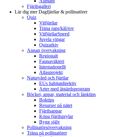
Allmänt
Fjärilsgalleri
Lär dig mer
Dagfjärilar & pollinatörer
Quiz
Vitfjärilar
Träna raps/kål/rov
VitfjärilarSpeed
Juvela vingar
Quizarkiv
Annan övervakning
Regionalt
Faunaväkteri
Internationellt
Atlasprojekt
Naturvård och fjärilar
EUs habitatdirektiv
Arter med åtgärdsprogram
Böcker, appar, material och länktips
Boktips
Resurser på nätet
Fjärilsappar
Köpa fjärilsprylar
Bygg själv
Pollinatörsövervakning
Träna på pollinatörer