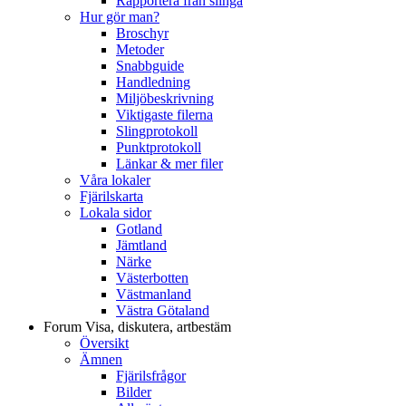
Rapportera från slinga
Hur gör man?
Broschyr
Metoder
Snabbguide
Handledning
Miljöbeskrivning
Viktigaste filerna
Slingprotokoll
Punktprotokoll
Länkar & mer filer
Våra lokaler
Fjärilskarta
Lokala sidor
Gotland
Jämtland
Närke
Västerbotten
Västmanland
Västra Götaland
Forum
Visa, diskutera, artbestäm
Översikt
Ämnen
Fjärilsfrågor
Bilder