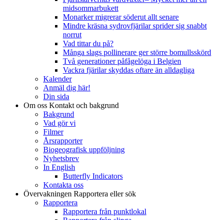
midsommarbukett
Monarker migrerar söderut allt senare
Mindre kräsna sydrovfjärilar sprider sig snabbt
norrut
Vad tittar du på?
Många slags pollinerare ger större bomullsskörd
Två generationer påfågelöga i Belgien
Vackra fjärilar skyddas oftare än alldagliga
Kalender
Anmäl dig här!
Din sida
Om oss
Kontakt och bakgrund
Bakgrund
Vad gör vi
Filmer
Årsrapporter
Biogeografisk uppföljning
Nyhetsbrev
In English
Butterfly Indicators
Kontakta oss
Övervakningen
Rapportera eller sök
Rapportera
Rapportera från punktlokal