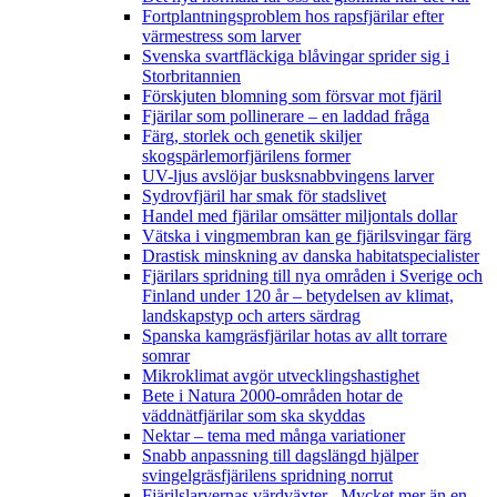
Fortplantningsproblem hos rapsfjärilar efter
värmestress som larver
Svenska svartfläckiga blåvingar sprider sig i
Storbritannien
Förskjuten blomning som försvar mot fjäril
Fjärilar som pollinerare – en laddad fråga
Färg, storlek och genetik skiljer
skogspärlemorfjärilens former
UV-ljus avslöjar busksnabbvingens larver
Sydrovfjäril har smak för stadslivet
Handel med fjärilar omsätter miljontals dollar
Vätska i vingmembran kan ge fjärilsvingar färg
Drastisk minskning av danska habitatspecialister
Fjärilars spridning till nya områden i Sverige och
Finland under 120 år
– betydelsen av klimat,
landskapstyp och arters särdrag
Spanska kamgräsfjärilar hotas av allt torrare
somrar
Mikroklimat avgör utvecklingshastighet
Bete i Natura 2000-områden hotar de
väddnätfjärilar som ska skyddas
Nektar – tema med många variationer
Snabb anpassning till dagslängd hjälper
svingelgräsfjärilens spridning norrut
Fjärilslarvernas värdväxter– Mycket mer än en