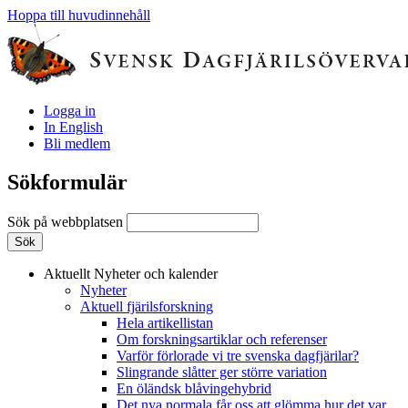
Hoppa till huvudinnehåll
Logga in
In English
Bli medlem
Sökformulär
Sök på webbplatsen
Aktuellt
Nyheter och kalender
Nyheter
Aktuell fjärilsforskning
Hela artikellistan
Om forskningsartiklar och referenser
Varför förlorade vi tre svenska dagfjärilar?
Slingrande slåtter ger större variation
En öländsk blåvingehybrid
Det nya normala får oss att glömma hur det var