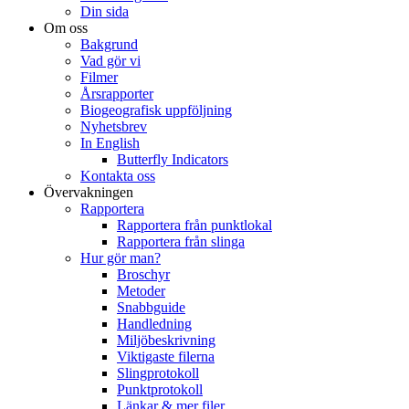
Din sida
Om oss
Bakgrund
Vad gör vi
Filmer
Årsrapporter
Biogeografisk uppföljning
Nyhetsbrev
In English
Butterfly Indicators
Kontakta oss
Övervakningen
Rapportera
Rapportera från punktlokal
Rapportera från slinga
Hur gör man?
Broschyr
Metoder
Snabbguide
Handledning
Miljöbeskrivning
Viktigaste filerna
Slingprotokoll
Punktprotokoll
Länkar & mer filer