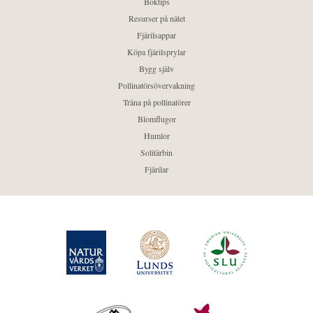
Boktips
Resurser på nätet
Fjärilsappar
Köpa fjärilsprylar
Bygg själv
Pollinatörsövervakning
Träna på pollinatörer
Blomflugor
Humlor
Solitärbin
Fjärilar