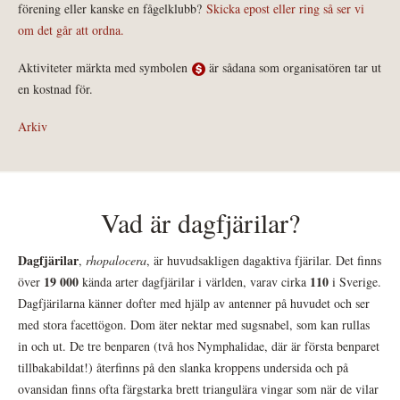
förening eller kanske en fågelklubb?
Skicka epost eller ring så ser vi
om det går att ordna.
Aktiviteter märkta med symbolen
är sådana som organisatören tar ut
en kostnad för.
Arkiv
Vad är dagfjärilar?
Dagfjärilar
,
rhopalocera
, är huvudsakligen dagaktiva fjärilar. Det finns
19 000
110
över
kända arter dagfjärilar i världen, varav cirka
i Sverige.
Dagfjärilarna känner dofter med hjälp av antenner på huvudet och ser
med stora facettögon. Dom äter nektar med sugsnabel, som kan rullas
in och ut. De tre benparen (två hos Nymphalidae, där är första benparet
tillbakabildat!) återfinns på den slanka kroppens undersida och på
ovansidan finns ofta färgstarka brett triangulära vingar som när de vilar