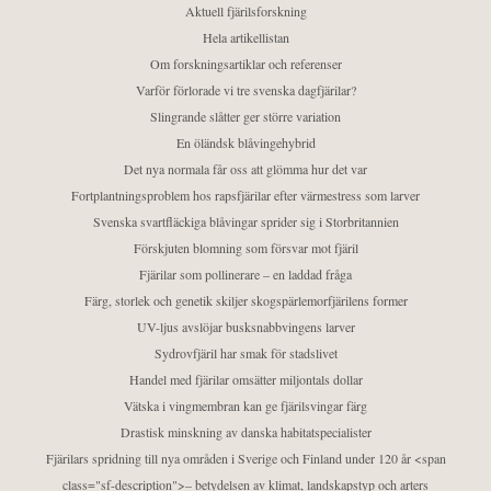
Aktuell fjärilsforskning
Hela artikellistan
Om forskningsartiklar och referenser
Varför förlorade vi tre svenska dagfjärilar?
Slingrande slåtter ger större variation
En öländsk blåvingehybrid
Det nya normala får oss att glömma hur det var
Fortplantningsproblem hos rapsfjärilar efter värmestress som larver
Svenska svartfläckiga blåvingar sprider sig i Storbritannien
Förskjuten blomning som försvar mot fjäril
Fjärilar som pollinerare – en laddad fråga
Färg, storlek och genetik skiljer skogspärlemorfjärilens former
UV-ljus avslöjar busksnabbvingens larver
Sydrovfjäril har smak för stadslivet
Handel med fjärilar omsätter miljontals dollar
Vätska i vingmembran kan ge fjärilsvingar färg
Drastisk minskning av danska habitatspecialister
Fjärilars spridning till nya områden i Sverige och Finland under 120 år <span
class="sf-description">– betydelsen av klimat, landskapstyp och arters