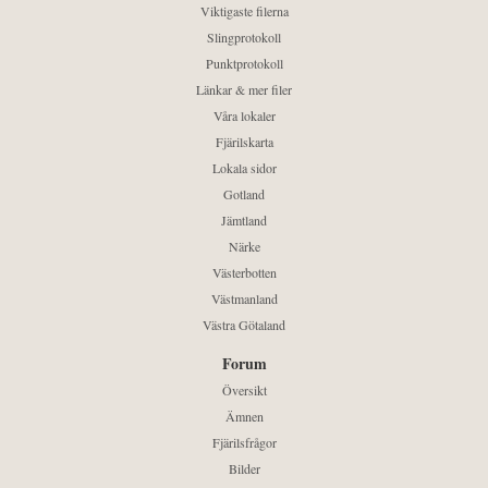
Viktigaste filerna
Slingprotokoll
Punktprotokoll
Länkar & mer filer
Våra lokaler
Fjärilskarta
Lokala sidor
Gotland
Jämtland
Närke
Västerbotten
Västmanland
Västra Götaland
Forum
Översikt
Ämnen
Fjärilsfrågor
Bilder