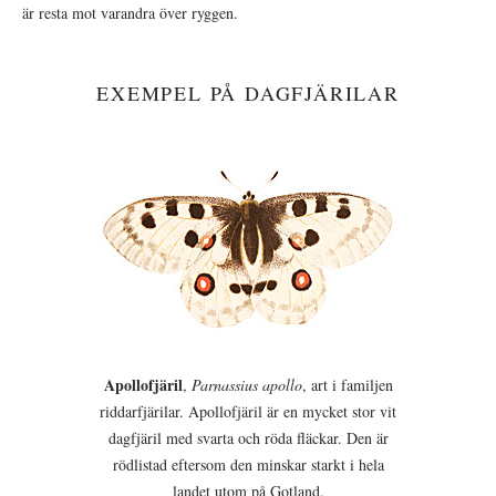
är resta mot varandra över ryggen.
EXEMPEL PÅ DAGFJÄRILAR
Apollofjäril
,
Parnassius apollo
, art i familjen
riddarfjärilar. Apollofjäril är en mycket stor vit
dagfjäril med svarta och röda fläckar. Den är
rödlistad eftersom den minskar starkt i hela
landet utom på Gotland.