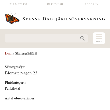
Hoppa till huvudinnehåll
BLI MEDLEM
IN ENGLISH
LOGGA IN
Sökformulär
Hem
» Slåttergräsfjäril
Slåttergräsfjäril
Blomstervägen 23
Platskategori:
Punktlokal
Antal observationer:
1