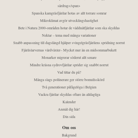
särdrag</span>
Spanska kamgräsfjärilar hotas av allt torrare somrar
Mikroklimat avgör utvecklingshastighet
Bete i Natura 2000-områden hotar de väddnätfjärilar som ska skyddas
Nektar – tema med många variationer
Snabb anpassning till dagslängd hjälper svingelgräsfjärilens spridning norrut
Fjärilslarvernas värdväxter– Mycket mer än en midsommarbukett
Monarker migrerar söderut allt senare
Mindre kräsna sydrovfjärilar sprider sig snabbt norrut
Vad tittar du på?
Många slags pollinerare ger större bomullsskörd
Två generationer påfågelöga i Belgien
Vackra fjärilar skyddas oftare än alldagliga
Kalender
Anmäl dig här!
Din sida
Om oss
Bakgrund