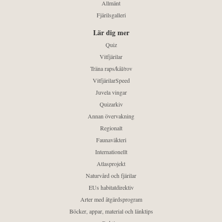
Allmänt
Fjärilsgalleri
Lär dig mer
Quiz
Vitfjärilar
Träna raps/kål/rov
VitfjärilarSpeed
Juvela vingar
Quizarkiv
Annan övervakning
Regionalt
Faunaväkteri
Internationellt
Atlasprojekt
Naturvård och fjärilar
EUs habitatdirektiv
Arter med åtgärdsprogram
Böcker, appar, material och länktips