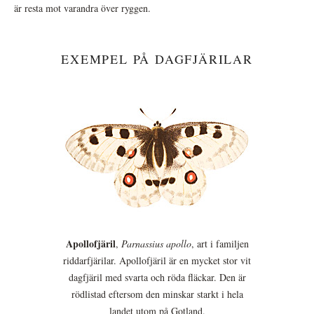
är resta mot varandra över ryggen.
EXEMPEL PÅ DAGFJÄRILAR
Apollofjäril
,
Parnassius apollo
, art i familjen
riddarfjärilar. Apollofjäril är en mycket stor vit
dagfjäril med svarta och röda fläckar. Den är
rödlistad eftersom den minskar starkt i hela
landet utom på Gotland.