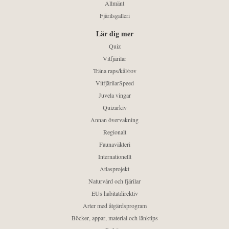
Allmänt
Fjärilsgalleri
Lär dig mer
Quiz
Vitfjärilar
Träna raps/kål/rov
VitfjärilarSpeed
Juvela vingar
Quizarkiv
Annan övervakning
Regionalt
Faunaväkteri
Internationellt
Atlasprojekt
Naturvård och fjärilar
EUs habitatdirektiv
Arter med åtgärdsprogram
Böcker, appar, material och länktips