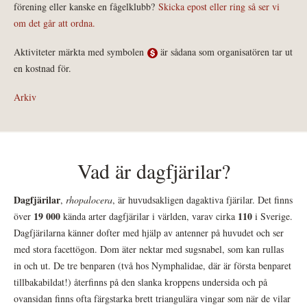
förening eller kanske en fågelklubb?
Skicka epost eller ring så ser vi
om det går att ordna.
Aktiviteter märkta med symbolen
är sådana som organisatören tar ut
en kostnad för.
Arkiv
Vad är dagfjärilar?
Dagfjärilar
,
rhopalocera
, är huvudsakligen dagaktiva fjärilar. Det finns
19 000
110
över
kända arter dagfjärilar i världen, varav cirka
i Sverige.
Dagfjärilarna känner dofter med hjälp av antenner på huvudet och ser
med stora facettögon. Dom äter nektar med sugsnabel, som kan rullas
in och ut. De tre benparen (två hos Nymphalidae, där är första benparet
tillbakabildat!) återfinns på den slanka kroppens undersida och på
ovansidan finns ofta färgstarka brett triangulära vingar som när de vilar