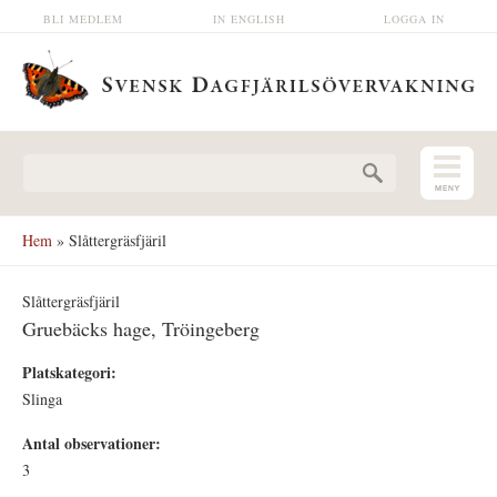
Hoppa till huvudinnehåll
BLI MEDLEM
IN ENGLISH
LOGGA IN
Sökformulär
Hem
» Slåttergräsfjäril
Slåttergräsfjäril
Gruebäcks hage, Tröingeberg
Platskategori:
Slinga
Antal observationer:
3