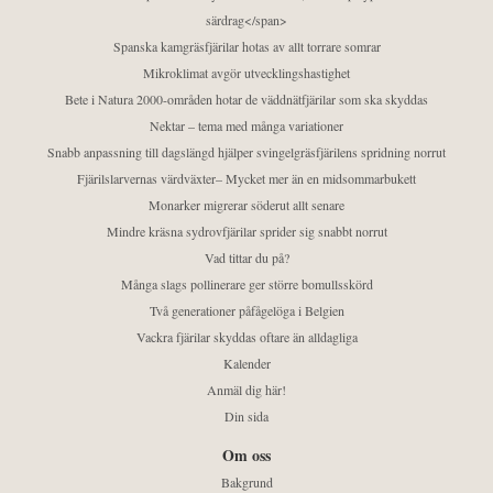
särdrag</span>
Spanska kamgräsfjärilar hotas av allt torrare somrar
Mikroklimat avgör utvecklingshastighet
Bete i Natura 2000-områden hotar de väddnätfjärilar som ska skyddas
Nektar – tema med många variationer
Snabb anpassning till dagslängd hjälper svingelgräsfjärilens spridning norrut
Fjärilslarvernas värdväxter– Mycket mer än en midsommarbukett
Monarker migrerar söderut allt senare
Mindre kräsna sydrovfjärilar sprider sig snabbt norrut
Vad tittar du på?
Många slags pollinerare ger större bomullsskörd
Två generationer påfågelöga i Belgien
Vackra fjärilar skyddas oftare än alldagliga
Kalender
Anmäl dig här!
Din sida
Om oss
Bakgrund