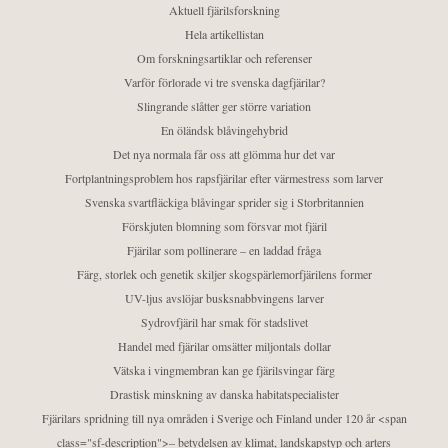
Aktuell fjärilsforskning
Hela artikellistan
Om forskningsartiklar och referenser
Varför förlorade vi tre svenska dagfjärilar?
Slingrande slåtter ger större variation
En öländsk blåvingehybrid
Det nya normala får oss att glömma hur det var
Fortplantningsproblem hos rapsfjärilar efter värmestress som larver
Svenska svartfläckiga blåvingar sprider sig i Storbritannien
Förskjuten blomning som försvar mot fjäril
Fjärilar som pollinerare – en laddad fråga
Färg, storlek och genetik skiljer skogspärlemorfjärilens former
UV-ljus avslöjar busksnabbvingens larver
Sydrovfjäril har smak för stadslivet
Handel med fjärilar omsätter miljontals dollar
Vätska i vingmembran kan ge fjärilsvingar färg
Drastisk minskning av danska habitatspecialister
Fjärilars spridning till nya områden i Sverige och Finland under 120 år <span
class="sf-description">– betydelsen av klimat, landskapstyp och arters