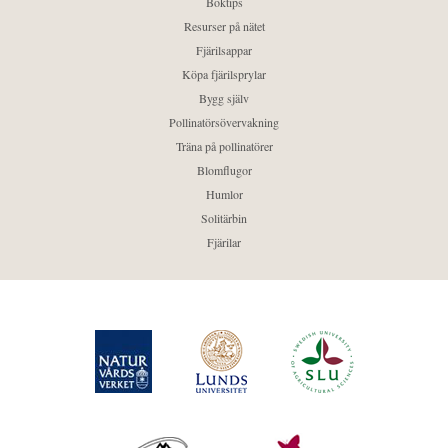
Boktips
Resurser på nätet
Fjärilsappar
Köpa fjärilsprylar
Bygg själv
Pollinatörsövervakning
Träna på pollinatörer
Blomflugor
Humlor
Solitärbin
Fjärilar