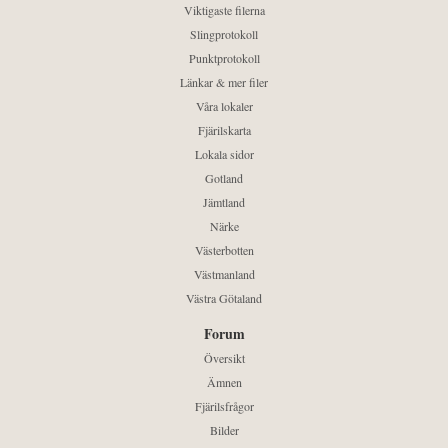
Viktigaste filerna
Slingprotokoll
Punktprotokoll
Länkar & mer filer
Våra lokaler
Fjärilskarta
Lokala sidor
Gotland
Jämtland
Närke
Västerbotten
Västmanland
Västra Götaland
Forum
Översikt
Ämnen
Fjärilsfrågor
Bilder