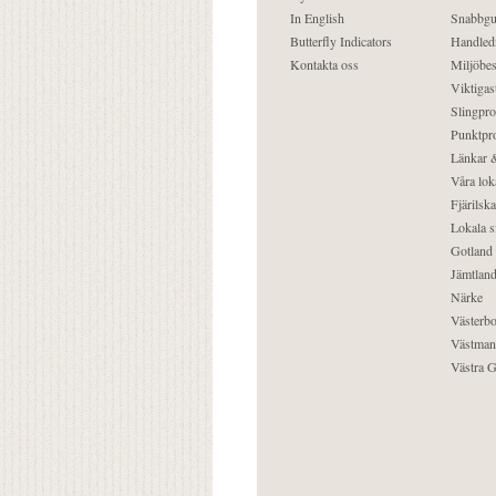
In English
Snabbgu
Butterfly Indicators
Handled
Kontakta oss
Miljöbes
Viktigast
Slingpro
Punktpro
Länkar &
Våra lok
Fjärilska
Lokala s
Gotland
Jämtlan
Närke
Västerbo
Västman
Västra G