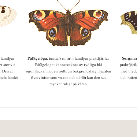
Påfågelöga
Sorgman
 i familjen
,
Inachis io
, art i familjen praktfjärilar.
t stor vit
Påfågelögat kännetecknas av tydliga blå
praktfjäri
r. Den är
ögonfläckar mot en rödbrun bakgrundsfärg. Fjärilen
med bred,
 hela landet
övervintrar som vuxen och därför kan den ses
och rutten
mycket tidigt på våren.