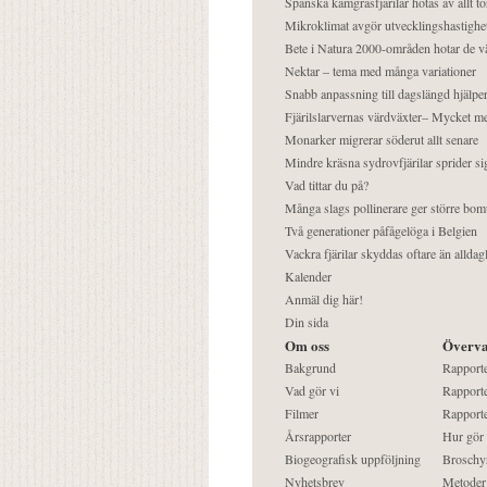
Spanska kamgräsfjärilar hotas av allt t
Mikroklimat avgör utvecklingshastighe
Bete i Natura 2000-områden hotar de v
Nektar – tema med många variationer
Snabb anpassning till dagslängd hjälper
Fjärilslarvernas värdväxter– Mycket 
Monarker migrerar söderut allt senare
Mindre kräsna sydrovfjärilar sprider si
Vad tittar du på?
Många slags pollinerare ger större bom
Två generationer påfågelöga i Belgien
Vackra fjärilar skyddas oftare än alldag
Kalender
Anmäl dig här!
Din sida
Om oss
Överva
Bakgrund
Rapport
Vad gör vi
Rapporte
Filmer
Rapporte
Årsrapporter
Hur gör
Biogeografisk uppföljning
Broschy
Nyhetsbrev
Metoder