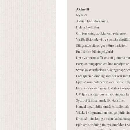
Aktuellt
Nyheter
Aktuell fjärilsforskning
Hela artikellistan
Om forskningsartiklar och referenser
Varför förlorade vi tre svenska dagfjäri
Slingrande slåtter ger större variation
En öländsk blåvingehybrid
Det nya normala får oss att glömma hur
Fortplantningsproblem hos rapsfjärilar 
Svenska svartfläckiga blåvingar sprider 
Förskjuten blomning som försvar mot fj
Fjärilar som pollinerare – en laddad frå
Färg, storlek och genetik skiljer skogs
UV-ljus avslöjar busksnabbvingens lar
Sydrovfjäril har smak för stadslivet
Handel med fjärilar omsätter miljontals 
Vätska i vingmembran kan ge fjärilsvin
Drastisk minskning av danska habitatsp
Fjärilars spridning till nya områden i