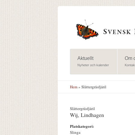
Hoppa till huvudinnehåll
Aktuellt
Om 
Nyheter och kalender
Kontak
Hem
» Slåttergräsfjäril
Slåttergräsfjäril
Wij, Lindhagen
Platskategori:
Slinga