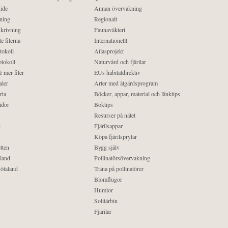
ide
Annan övervakning
ning
Regionalt
krivning
Faunaväkteri
e filerna
Internationellt
tokoll
Atlasprojekt
tokoll
Naturvård och fjärilar
 mer filer
EUs habitatdirektiv
aler
Arter med åtgärdsprogram
rta
Böcker, appar, material och länktips
idor
Boktips
Resurser på nätet
d
Fjärilsappar
Köpa fjärilsprylar
tten
Bygg själv
land
Pollinatörsövervakning
ötaland
Träna på pollinatörer
Blomflugor
Humlor
Solitärbin
Fjärilar