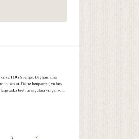
110
v cirka
i Sverige. Dagfjärilarna
s in och ut. De tre benparen (två hos
färgstarka brett triangulära vingar som