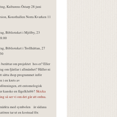
ring, Kulturens Östarp 28 juni
rsion, Konsthallen Norra Kvarken 11
rag, Biblioteket i Mjölby, 23
18:00
rag, Biblioteket i Trollhättan, 27
:30
vi berättar om projektet hos er? Eller
rag om fjärilar i allmänhet? Håller ni
tt sätta ihop programmet inför
n i en krets av
föreningen, ett entomologisk
ler kanske en fågelklubb?
Skicka
ring så ser vi om det går att ordna.
r märkta med symbolen
är sådana
tören tar ut en kostnad för.