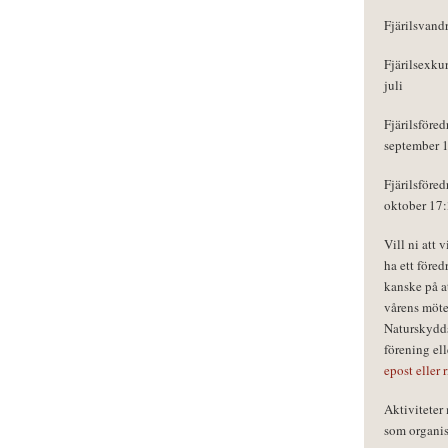
Fjärilsvand
Fjärilsexku
juli
Fjärilsföred
september 
Fjärilsföred
oktober 17
Vill ni att 
ha ett föred
kanske på a
vårens möte
Naturskydds
förening el
epost eller 
Aktivitete
som organisa