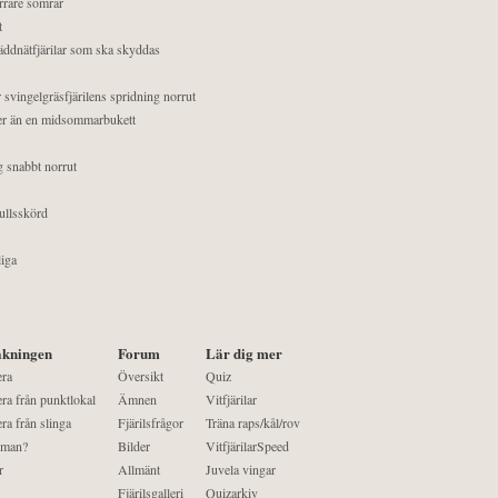
orrare somrar
t
äddnätfjärilar som ska skyddas
 svingelgräsfjärilens spridning norrut
mer än en midsommarbukett
g snabbt norrut
ullsskörd
liga
kningen
Forum
Lär dig mer
era
Översikt
Quiz
ra från punktlokal
Ämnen
Vitfjärilar
ra från slinga
Fjärilsfrågor
Träna raps/kål/rov
 man?
Bilder
VitfjärilarSpeed
r
Allmänt
Juvela vingar
Fjärilsgalleri
Quizarkiv