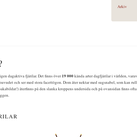
Arkiv
?
19 000
igen dagaktiva fjärilar. Det finns över
kända arter dagfjärilar i världen, vara
huvudet och ser med stora facettögon. Dom äter nektar med sugsnabel, som kan rulla
bakabildat!) återfinns på den slanka kroppens undersida och på ovansidan finns ofta 
yggen.
RILAR