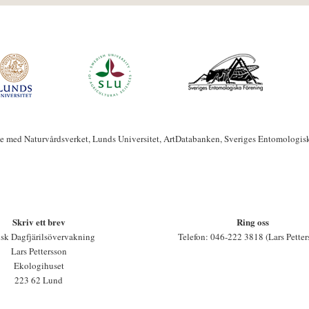
te med Naturvårdsverket, Lunds Universitet, ArtDatabanken, Sveriges Entomologis
Skriv ett brev
Ring oss
sk Dagfjärilsövervakning
Telefon: 046-222 3818 (Lars Petter
Lars Pettersson
Ekologihuset
223 62 Lund