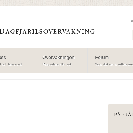
B
Sök
oss
Övervakningen
Forum
t och bakgrund
Rapportera eller sök
Visa, diskutera, artbestäm
PÅ G