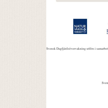
Svensk Dagfjärilsövervakning utförs i samarbe
Sven