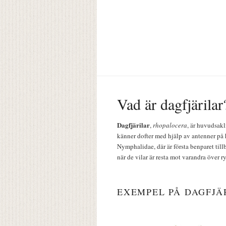
Vad är dagfjärilar
Dagfjärilar
,
rhopalocera
, är huvudsakl
känner dofter med hjälp av antenner på 
Nymphalidae, där är första benparet till
när de vilar är resta mot varandra över r
EXEMPEL PÅ DAGFJÄ