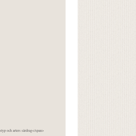
pstyp och arters särdrag</span>