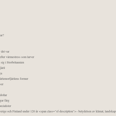
lar?
 det var
efter värmestress som larver
sig i Storbritannien
äril
ga
pärlemorfjärilens former
ver
dollar
gar färg
ecialister
 Sverige och Finland under 120 år <span class="sf-description">– betydelsen av klimat, landska