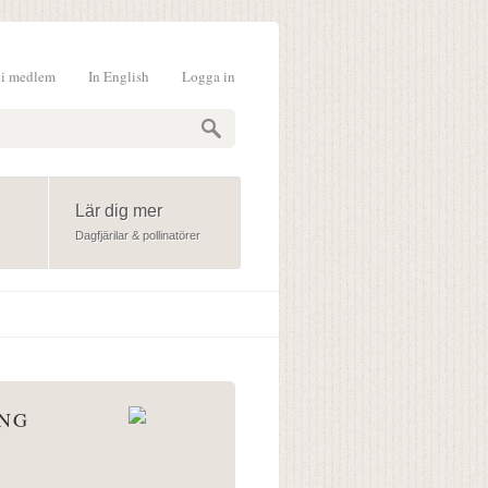
li medlem
In English
Logga in
formulär
Lär dig mer
Dagfjärilar & pollinatörer
ÅNG