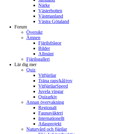
Närke
Västerbotten
Västmanland
Västra Götaland
Forum
Översikt
Ämnen
Fjärilsfrågor
Bilder
Allmänt
Fjärilsgalleri
Lär dig mer
Quiz
Vitfjärilar
Träna raps/kål/rov
VitfjärilarSpeed
Juvela vingar
Quizarkiv
Annan övervakning
Regionalt
Faunaväkteri
Internationellt
Atlasprojekt
Naturvård och fjärilar