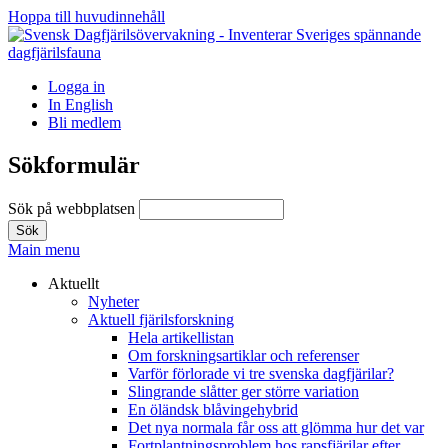
Hoppa till huvudinnehåll
Logga in
In English
Bli medlem
Sökformulär
Sök på webbplatsen
Main menu
Aktuellt
Nyheter
Aktuell fjärilsforskning
Hela artikellistan
Om forskningsartiklar och referenser
Varför förlorade vi tre svenska dagfjärilar?
Slingrande slåtter ger större variation
En öländsk blåvingehybrid
Det nya normala får oss att glömma hur det var
Fortplantningsproblem hos rapsfjärilar efter