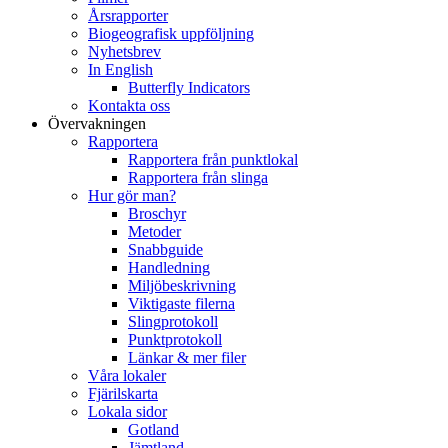
Årsrapporter
Biogeografisk uppföljning
Nyhetsbrev
In English
Butterfly Indicators
Kontakta oss
Övervakningen
Rapportera
Rapportera från punktlokal
Rapportera från slinga
Hur gör man?
Broschyr
Metoder
Snabbguide
Handledning
Miljöbeskrivning
Viktigaste filerna
Slingprotokoll
Punktprotokoll
Länkar & mer filer
Våra lokaler
Fjärilskarta
Lokala sidor
Gotland
Jämtland