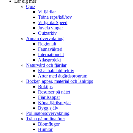
Lär dig mer
Quiz
Vitfjärilar
Träna raps/kål/rov
VitfjärilarSpeed
Juvela vingar
Quizarkiv
Annan övervakning
Regionalt
Faunaväkteri
Internationellt
Atlasprojekt
Naturvård och fjärilar
EUs habitatdirektiv
Arter med åtgärdsprogram
Böcker, appar, material och länktips
Boktips
Resurser på nätet
Fjärilsappar
Köpa fjärilsprylar
Bygg själv
Pollinatörsövervakning
Träna på pollinatörer
Blomflugor
Humlor