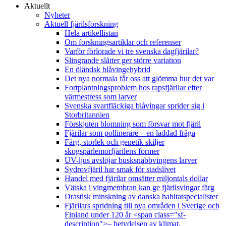
Aktuellt
Nyheter
Aktuell fjärilsforskning
Hela artikellistan
Om forskningsartiklar och referenser
Varför förlorade vi tre svenska dagfjärilar?
Slingrande slåtter ger större variation
En öländsk blåvingehybrid
Det nya normala får oss att glömma hur det var
Fortplantningsproblem hos rapsfjärilar efter
värmestress som larver
Svenska svartfläckiga blåvingar sprider sig i
Storbritannien
Förskjuten blomning som försvar mot fjäril
Fjärilar som pollinerare – en laddad fråga
Färg, storlek och genetik skiljer
skogspärlemorfjärilens former
UV-ljus avslöjar busksnabbvingens larver
Sydrovfjäril har smak för stadslivet
Handel med fjärilar omsätter miljontals dollar
Vätska i vingmembran kan ge fjärilsvingar färg
Drastisk minskning av danska habitatspecialister
Fjärilars spridning till nya områden i Sverige och
Finland under 120 år <span class="sf-
description">– betydelsen av klimat,