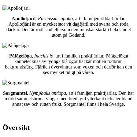
Apollofjäril
,
Parnassius apollo
, art i familjen riddarfjärilar.
Apollofjäril är en mycket stor vit dagfjäril med svarta och röda
fläckar. Den är rödlistad eftersom den minskar starkt i hela landet
utom på Gotland.
Påfågelöga
,
Inachis io
, art i familjen praktfjärilar. Påfågelögat
kännetecknas av tydliga blå ögonfläckar mot en rödbrun
bakgrundsfärg. Fjärilen övervintrar som vuxen och därför kan den
ses mycket tidigt på våren.
Sorgmantel
,
Nymphalis antiopa
, art i familjen praktfjärilar. Den har
mörkt sammetsbruna vingar med bred, gul ytterkant och äter bland
annat sav och rutten frukt. Sorgmantel finns i hela Sverige.
Översikt