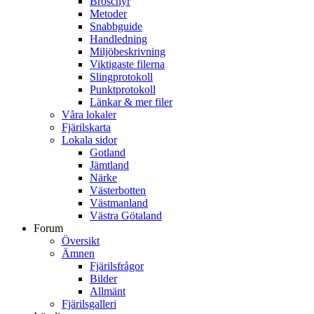
Broschyr
Metoder
Snabbguide
Handledning
Miljöbeskrivning
Viktigaste filerna
Slingprotokoll
Punktprotokoll
Länkar & mer filer
Våra lokaler
Fjärilskarta
Lokala sidor
Gotland
Jämtland
Närke
Västerbotten
Västmanland
Västra Götaland
Forum
Översikt
Ämnen
Fjärilsfrågor
Bilder
Allmänt
Fjärilsgalleri