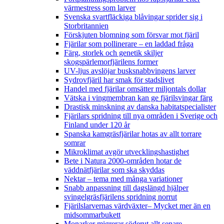
värmestress som larver
Svenska svartfläckiga blåvingar sprider sig i
Storbritannien
Förskjuten blomning som försvar mot fjäril
Fjärilar som pollinerare – en laddad fråga
Färg, storlek och genetik skiljer
skogspärlemorfjärilens former
UV-ljus avslöjar busksnabbvingens larver
Sydrovfjäril har smak för stadslivet
Handel med fjärilar omsätter miljontals dollar
Vätska i vingmembran kan ge fjärilsvingar färg
Drastisk minskning av danska habitatspecialister
Fjärilars spridning till nya områden i Sverige och
Finland under 120 år
Spanska kamgräsfjärilar hotas av allt torrare
somrar
Mikroklimat avgör utvecklingshastighet
Bete i Natura 2000-områden hotar de
väddnätfjärilar som ska skyddas
Nektar – tema med många variationer
Snabb anpassning till dagslängd hjälper
svingelgräsfjärilens spridning norrut
Fjärilslarvernas värdväxter– Mycket mer än en
midsommarbukett
Monarker migrerar söderut allt senare