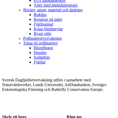
EUs habitatdirektiv
Arter med åtgärdsprogram
Böcker, appar, material och länktips
Boktips
Resurser på nätet
Fjärilsappar
Köpa fjärilsprylar
Bygg själv
Pollinatörsövervakning
Träna på pollinatörer
Blomflugor
Humlor
Solitärbin
Fjärilar
Svensk Dagfjärilsövervakning utförs i samarbete med
Naturvårdsverket, Lunds Universitet, ArtDatabanken, Sveriges
Entomologiska Förening och Butterfly Conservation Europe.
Skriv ett brev
Ring oss