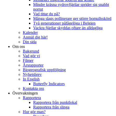
Mindre kräsna sydrovfjärilar sprider sig snabbt
norrut
Vad tittar du på?
Många slags pollinerare ger större bomullsskörd
Två generationer påfågelöga i Belgien
Vackra fjärilar skyddas oftare än alldagliga
Kalender
Anmäl dig här!
Din sida
Om oss
Bakgrund
Vad gör vi
Filmer
Årsrapporter
Biogeografisk uppföljning
Nyhetsbrev
In English
Butterfly Indicators
Kontakta oss
Övervakningen
Rapportera
Rapportera från punktlokal
Rapportera från slinga
Hur gör man?