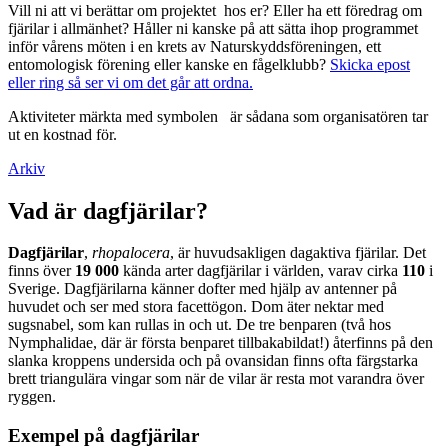
Vill ni att vi berättar om projektet hos er? Eller ha ett föredrag om
fjärilar i allmänhet? Håller ni kanske på att sätta ihop programmet
inför vårens möten i en krets av Naturskyddsföreningen, ett
entomologisk förening eller kanske en fågelklubb?
Skicka epost
eller ring så ser vi om det går att ordna.
Aktiviteter märkta med symbolen
är sådana som organisatören tar
ut en kostnad för.
Arkiv
Vad är dagfjärilar?
Dagfjärilar
,
rhopalocera
, är huvudsakligen dagaktiva fjärilar. Det
finns över
19 000
kända arter dagfjärilar i världen, varav cirka
110
i
Sverige. Dagfjärilarna känner dofter med hjälp av antenner på
huvudet och ser med stora facettögon. Dom äter nektar med
sugsnabel, som kan rullas in och ut. De tre benparen (två hos
Nymphalidae, där är första benparet tillbakabildat!) återfinns på den
slanka kroppens undersida och på ovansidan finns ofta färgstarka
brett triangulära vingar som när de vilar är resta mot varandra över
ryggen.
Exempel på dagfjärilar