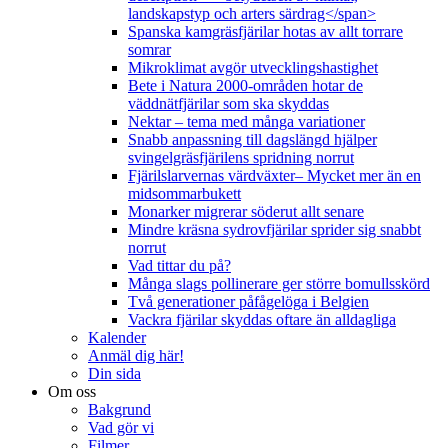
landskapstyp och arters särdrag</span>
Spanska kamgräsfjärilar hotas av allt torrare
somrar
Mikroklimat avgör utvecklingshastighet
Bete i Natura 2000-områden hotar de
väddnätfjärilar som ska skyddas
Nektar – tema med många variationer
Snabb anpassning till dagslängd hjälper
svingelgräsfjärilens spridning norrut
Fjärilslarvernas värdväxter– Mycket mer än en
midsommarbukett
Monarker migrerar söderut allt senare
Mindre kräsna sydrovfjärilar sprider sig snabbt
norrut
Vad tittar du på?
Många slags pollinerare ger större bomullsskörd
Två generationer påfågelöga i Belgien
Vackra fjärilar skyddas oftare än alldagliga
Kalender
Anmäl dig här!
Din sida
Om oss
Bakgrund
Vad gör vi
Filmer