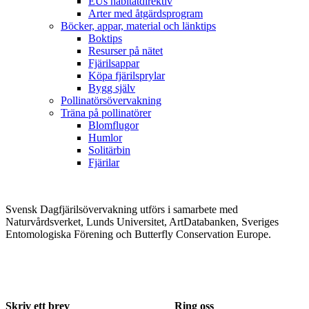
EUs habitatdirektiv
Arter med åtgärdsprogram
Böcker, appar, material och länktips
Boktips
Resurser på nätet
Fjärilsappar
Köpa fjärilsprylar
Bygg själv
Pollinatörsövervakning
Träna på pollinatörer
Blomflugor
Humlor
Solitärbin
Fjärilar
Svensk Dagfjärilsövervakning utförs i samarbete med
Naturvårdsverket, Lunds Universitet, ArtDatabanken, Sveriges
Entomologiska Förening och Butterfly Conservation Europe.
Skriv ett brev
Ring oss