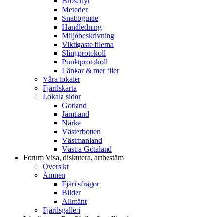
Broschyr
Metoder
Snabbguide
Handledning
Miljöbeskrivning
Viktigaste filerna
Slingprotokoll
Punktprotokoll
Länkar & mer filer
Våra lokaler
Fjärilskarta
Lokala sidor
Gotland
Jämtland
Närke
Västerbotten
Västmanland
Västra Götaland
Forum
Visa, diskutera, artbestäm
Översikt
Ämnen
Fjärilsfrågor
Bilder
Allmänt
Fjärilsgalleri