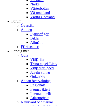
Närke
Västerbotten
Västmanland
Västra Götaland
Forum
Översikt
Ämnen
Fjärilsfrågor
Bilder
Allmänt
Fjärilsgalleri
Lär dig mer
Quiz
Vitfjärilar
Träna raps/kål/rov
VitfjärilarSpeed
Juvela vingar
Quizarkiv
Annan övervakning
Regionalt
Faunaväkteri
Internationellt
Atlasprojekt
Naturvård och fjärilar