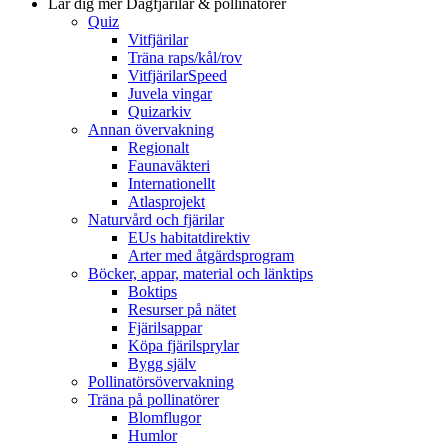
Lär dig mer
Dagfjärilar & pollinatörer
Quiz
Vitfjärilar
Träna raps/kål/rov
VitfjärilarSpeed
Juvela vingar
Quizarkiv
Annan övervakning
Regionalt
Faunaväkteri
Internationellt
Atlasprojekt
Naturvård och fjärilar
EUs habitatdirektiv
Arter med åtgärdsprogram
Böcker, appar, material och länktips
Boktips
Resurser på nätet
Fjärilsappar
Köpa fjärilsprylar
Bygg själv
Pollinatörsövervakning
Träna på pollinatörer
Blomflugor
Humlor