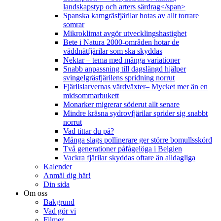
landskapstyp och arters särdrag</span>
Spanska kamgräsfjärilar hotas av allt torrare
somrar
Mikroklimat avgör utvecklingshastighet
Bete i Natura 2000-områden hotar de
väddnätfjärilar som ska skyddas
Nektar – tema med många variationer
Snabb anpassning till dagslängd hjälper
svingelgräsfjärilens spridning norrut
Fjärilslarvernas värdväxter– Mycket mer än en
midsommarbukett
Monarker migrerar söderut allt senare
Mindre kräsna sydrovfjärilar sprider sig snabbt
norrut
Vad tittar du på?
Många slags pollinerare ger större bomullsskörd
Två generationer påfågelöga i Belgien
Vackra fjärilar skyddas oftare än alldagliga
Kalender
Anmäl dig här!
Din sida
Om oss
Bakgrund
Vad gör vi
Filmer