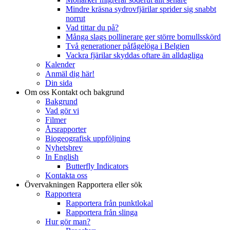
Mindre kräsna sydrovfjärilar sprider sig snabbt
norrut
Vad tittar du på?
Många slags pollinerare ger större bomullsskörd
Två generationer påfågelöga i Belgien
Vackra fjärilar skyddas oftare än alldagliga
Kalender
Anmäl dig här!
Din sida
Om oss
Kontakt och bakgrund
Bakgrund
Vad gör vi
Filmer
Årsrapporter
Biogeografisk uppföljning
Nyhetsbrev
In English
Butterfly Indicators
Kontakta oss
Övervakningen
Rapportera eller sök
Rapportera
Rapportera från punktlokal
Rapportera från slinga
Hur gör man?