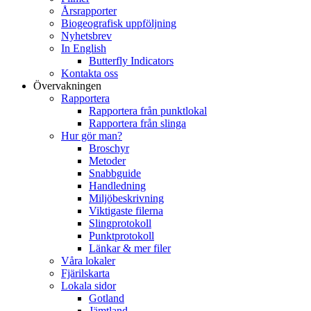
Årsrapporter
Biogeografisk uppföljning
Nyhetsbrev
In English
Butterfly Indicators
Kontakta oss
Övervakningen
Rapportera
Rapportera från punktlokal
Rapportera från slinga
Hur gör man?
Broschyr
Metoder
Snabbguide
Handledning
Miljöbeskrivning
Viktigaste filerna
Slingprotokoll
Punktprotokoll
Länkar & mer filer
Våra lokaler
Fjärilskarta
Lokala sidor
Gotland
Jämtland