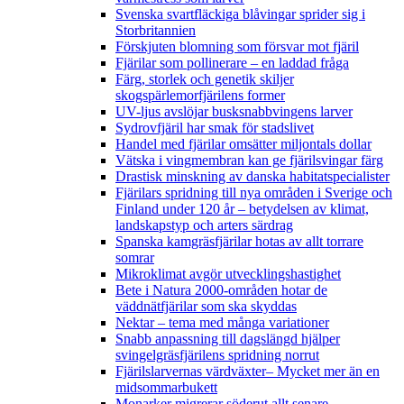
Svenska svartfläckiga blåvingar sprider sig i
Storbritannien
Förskjuten blomning som försvar mot fjäril
Fjärilar som pollinerare – en laddad fråga
Färg, storlek och genetik skiljer
skogspärlemorfjärilens former
UV-ljus avslöjar busksnabbvingens larver
Sydrovfjäril har smak för stadslivet
Handel med fjärilar omsätter miljontals dollar
Vätska i vingmembran kan ge fjärilsvingar färg
Drastisk minskning av danska habitatspecialister
Fjärilars spridning till nya områden i Sverige och
Finland under 120 år
– betydelsen av klimat,
landskapstyp och arters särdrag
Spanska kamgräsfjärilar hotas av allt torrare
somrar
Mikroklimat avgör utvecklingshastighet
Bete i Natura 2000-områden hotar de
väddnätfjärilar som ska skyddas
Nektar – tema med många variationer
Snabb anpassning till dagslängd hjälper
svingelgräsfjärilens spridning norrut
Fjärilslarvernas värdväxter– Mycket mer än en
midsommarbukett
Monarker migrerar söderut allt senare