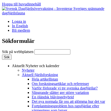
Hoppa till huvudinnehåll
Logga in
In English
Bli medlem
Sökformulär
Sök på webbplatsen
Aktuellt
Nyheter och kalender
Nyheter
Aktuell fjärilsforskning
Hela artikellistan
Om forskningsartiklar och referenser
Varför förlorade vi tre svenska dagfjärilar?
Slingrande slåtter ger större variation
En öländsk blåvingehybrid
Det nya normala får oss att glömma hur det var
Fortplantningsproblem hos rapsfjärilar efter
värmestress som larver