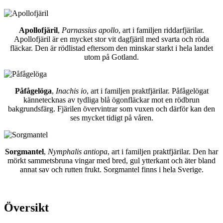
Apollofjäril
,
Parnassius apollo
, art i familjen riddarfjärilar.
Apollofjäril är en mycket stor vit dagfjäril med svarta och röda
fläckar. Den är rödlistad eftersom den minskar starkt i hela landet
utom på Gotland.
Påfågelöga
,
Inachis io
, art i familjen praktfjärilar. Påfågelögat
kännetecknas av tydliga blå ögonfläckar mot en rödbrun
bakgrundsfärg. Fjärilen övervintrar som vuxen och därför kan den
ses mycket tidigt på våren.
Sorgmantel
,
Nymphalis antiopa
, art i familjen praktfjärilar. Den har
mörkt sammetsbruna vingar med bred, gul ytterkant och äter bland
annat sav och rutten frukt. Sorgmantel finns i hela Sverige.
Översikt