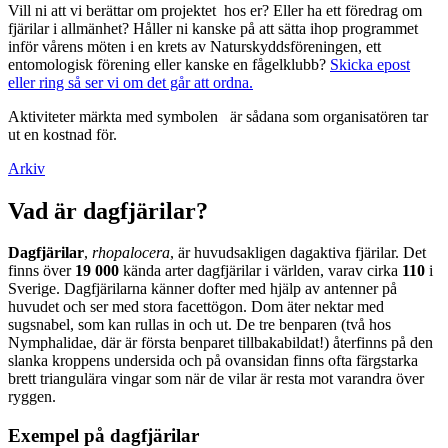
Vill ni att vi berättar om projektet hos er? Eller ha ett föredrag om
fjärilar i allmänhet? Håller ni kanske på att sätta ihop programmet
inför vårens möten i en krets av Naturskyddsföreningen, ett
entomologisk förening eller kanske en fågelklubb?
Skicka epost
eller ring så ser vi om det går att ordna.
Aktiviteter märkta med symbolen
är sådana som organisatören tar
ut en kostnad för.
Arkiv
Vad är dagfjärilar?
Dagfjärilar
,
rhopalocera
, är huvudsakligen dagaktiva fjärilar. Det
finns över
19 000
kända arter dagfjärilar i världen, varav cirka
110
i
Sverige. Dagfjärilarna känner dofter med hjälp av antenner på
huvudet och ser med stora facettögon. Dom äter nektar med
sugsnabel, som kan rullas in och ut. De tre benparen (två hos
Nymphalidae, där är första benparet tillbakabildat!) återfinns på den
slanka kroppens undersida och på ovansidan finns ofta färgstarka
brett triangulära vingar som när de vilar är resta mot varandra över
ryggen.
Exempel på dagfjärilar