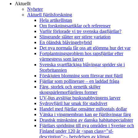
Aktuellt
Nyheter
Aktuell fjärilsforskning
Hela artikellistan
Om forskningsartiklar och referenser
Varför förlorade vi tre svenska dagfjärilar?
Slingrande slåtter ger större variation
En öländsk blåvingehybrid
Det nya normala får oss att glömma hur det var
Fortplantningsproblem hos rapsfjärilar efter
värmestress som larver
Svenska svartfläckiga blåvingar sprider sig i
Storbritannien
Förskjuten blomning som försvar mot fjäril
Fjärilar som pollinerare – en laddad fråga
Färg, storlek och genetik skiljer
skogspärlemorfjärilens former
UV-ljus avslöjar busksnabbvingens larver
Sydrovfjäril har smak för stadslivet
Handel med fjärilar omsätter miljontals dollar
Vätska i vingmembran kan ge fjärilsvingar färg
Drastisk minskning av danska habitatspecialister
Fjärilars spridning till nya områden i Sverige och
Finland under 120 år <span class="sf-
description">– betydelsen av klimat,