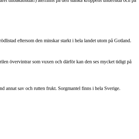
ret tillbakabildat!) återfinns på den slanka kroppens undersida och på
är rödlistad eftersom den minskar starkt i hela landet utom på Gotland.
ärilen övervintrar som vuxen och därför kan den ses mycket tidigt på
nd annat sav och rutten frukt. Sorgmantel finns i hela Sverige.