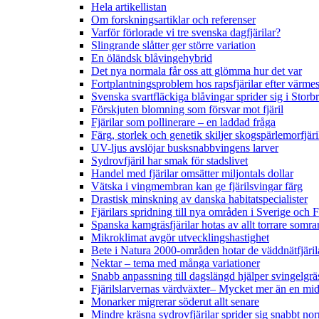
Hela artikellistan
Om forskningsartiklar och referenser
Varför förlorade vi tre svenska dagfjärilar?
Slingrande slåtter ger större variation
En öländsk blåvingehybrid
Det nya normala får oss att glömma hur det var
Fortplantningsproblem hos rapsfjärilar efter värmes
Svenska svartfläckiga blåvingar sprider sig i Storb
Förskjuten blomning som försvar mot fjäril
Fjärilar som pollinerare – en laddad fråga
Färg, storlek och genetik skiljer skogspärlemorfjär
UV-ljus avslöjar busksnabbvingens larver
Sydrovfjäril har smak för stadslivet
Handel med fjärilar omsätter miljontals dollar
Vätska i vingmembran kan ge fjärilsvingar färg
Drastisk minskning av danska habitatspecialister
Fjärilars spridning till nya områden i Sverige och
Spanska kamgräsfjärilar hotas av allt torrare somra
Mikroklimat avgör utvecklingshastighet
Bete i Natura 2000-områden hotar de väddnätfjäri
Nektar – tema med många variationer
Snabb anpassning till dagslängd hjälper svingelgräs
Fjärilslarvernas värdväxter– Mycket mer än en m
Monarker migrerar söderut allt senare
Mindre kräsna sydrovfjärilar sprider sig snabbt nor