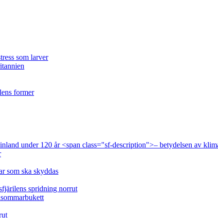
tress som larver
ritannien
ilens former
 Finland under 120 år <span class="sf-description">– betydelsen av klim
r
lar som ska skyddas
fjärilens spridning norrut
idsommarbukett
rut