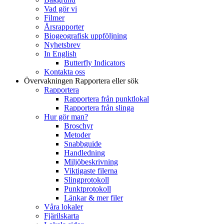
Vad gör vi
Filmer
Årsrapporter
Biogeografisk uppföljning
Nyhetsbrev
In English
Butterfly Indicators
Kontakta oss
Övervakningen
Rapportera eller sök
Rapportera
Rapportera från punktlokal
Rapportera från slinga
Hur gör man?
Broschyr
Metoder
Snabbguide
Handledning
Miljöbeskrivning
Viktigaste filerna
Slingprotokoll
Punktprotokoll
Länkar & mer filer
Våra lokaler
Fjärilskarta