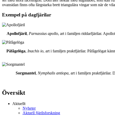
ser med stora facettögon. Dom äter nektar med sugsnabel, som kan rull
ovansidan finns ofta färgstarka brett triangulära vingar som när de vil
Exempel på dagfjärilar
Apollofjäril
,
Parnassius apollo
, art i familjen riddarfjärilar. Apol
Påfågelöga
,
Inachis io
, art i familjen praktfjärilar. Påfågelögat 
Sorgmantel
,
Nymphalis antiopa
, art i familjen praktfjärila
Översikt
Aktuellt
Nyheter
Aktuell fjärilsforskning