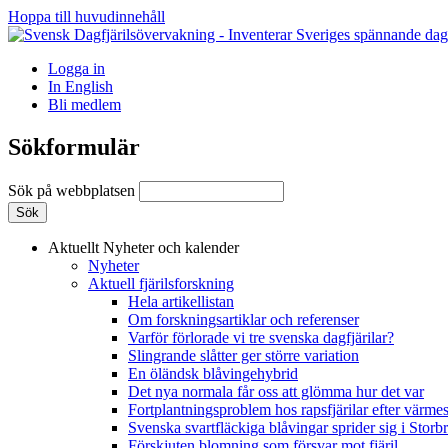
Hoppa till huvudinnehåll
Logga in
In English
Bli medlem
Sökformulär
Sök på webbplatsen
Aktuellt
Nyheter och kalender
Nyheter
Aktuell fjärilsforskning
Hela artikellistan
Om forskningsartiklar och referenser
Varför förlorade vi tre svenska dagfjärilar?
Slingrande slåtter ger större variation
En öländsk blåvingehybrid
Det nya normala får oss att glömma hur det var
Fortplantningsproblem hos rapsfjärilar efter värmes
Svenska svartfläckiga blåvingar sprider sig i Storb
Förskjuten blomning som försvar mot fjäril