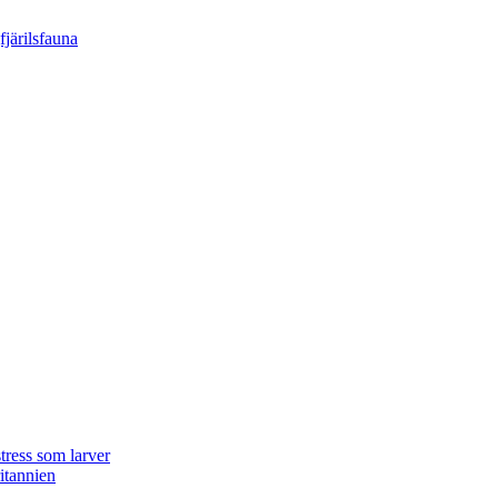
tress som larver
ritannien