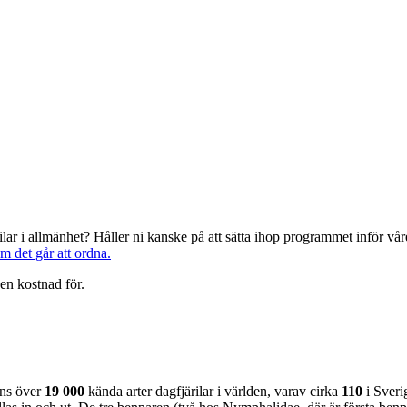
järilar i allmänhet? Håller ni kanske på att sätta ihop programmet inför 
om det går att ordna.
en kostnad för.
nns över
19 000
kända arter dagfjärilar i världen, varav cirka
110
i Sveri