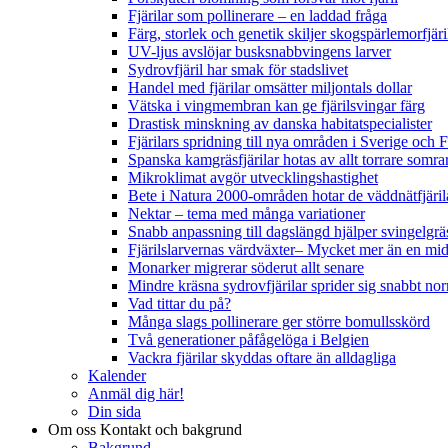
Fjärilar som pollinerare – en laddad fråga
Färg, storlek och genetik skiljer skogspärlemorfjär
UV-ljus avslöjar busksnabbvingens larver
Sydrovfjäril har smak för stadslivet
Handel med fjärilar omsätter miljontals dollar
Vätska i vingmembran kan ge fjärilsvingar färg
Drastisk minskning av danska habitatspecialister
Fjärilars spridning till nya områden i Sverige och
Spanska kamgräsfjärilar hotas av allt torrare somra
Mikroklimat avgör utvecklingshastighet
Bete i Natura 2000-områden hotar de väddnätfjäri
Nektar – tema med många variationer
Snabb anpassning till dagslängd hjälper svingelgräs
Fjärilslarvernas värdväxter– Mycket mer än en m
Monarker migrerar söderut allt senare
Mindre kräsna sydrovfjärilar sprider sig snabbt nor
Vad tittar du på?
Många slags pollinerare ger större bomullsskörd
Två generationer påfågelöga i Belgien
Vackra fjärilar skyddas oftare än alldagliga
Kalender
Anmäl dig här!
Din sida
Om oss
Kontakt och bakgrund
Bakgrund