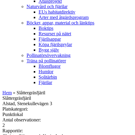
Atlasprojekt
Naturvård och fjärilar
EUs habitatdirektiv
Arter med åtgärdsprogram
Böcker, appar, material och länktips
Boktips
Resurser på nätet
Fjärilsappar
Köpa fjärilsprylar
Bygg själv
Pollinatörsövervakning
Träna på pollinatörer
Blomflugor
Humlor
Solitärbin
Fjärilar
Hem
» Slåttergräsfjäril
Slåttergräsfjäril
Alstad, Stenekullevägen 3
Platskategori:
Punktlokal
Antal observationer:
2
Rapportör: