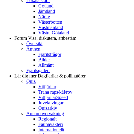
Lokala sidor
Gotland
Jämtland
Närke
Västerbotten
Västmanland
Västra Götaland
Forum
Visa, diskutera, artbestäm
Översikt
Ämnen
Fjärilsfrågor
Bilder
Allmänt
Fjärilsgalleri
Lär dig mer
Dagfjärilar & pollinatörer
Quiz
Vitfjärilar
Träna raps/kål/rov
VitfjärilarSpeed
Juvela vingar
Quizarkiv
Annan övervakning
Regionalt
Faunaväkteri
Internationellt