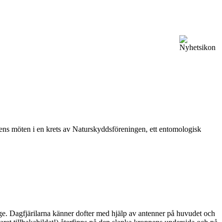
vårens möten i en krets av Naturskyddsföreningen, ett entomologisk
ge. Dagfjärilarna känner dofter med hjälp av antenner på huvudet och