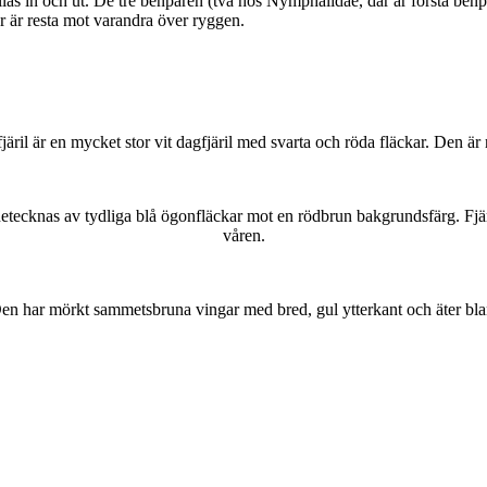
as in och ut. De tre benparen (två hos Nymphalidae, där är första benpa
ar är resta mot varandra över ryggen.
lofjäril är en mycket stor vit dagfjäril med svarta och röda fläckar. Den 
kännetecknas av tydliga blå ögonfläckar mot en rödbrun bakgrundsfärg. Fj
våren.
r. Den har mörkt sammetsbruna vingar med bred, gul ytterkant och äter bla