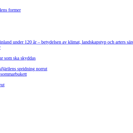
ilens former
 Finland under 120 år
– betydelsen av klimat, landskapstyp och arters sär
r
lar som ska skyddas
fjärilens spridning norrut
idsommarbukett
rut