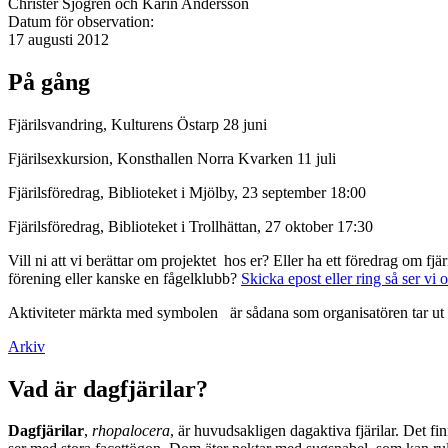
Christer Sjögren och Karin Andersson
Datum för observation:
17 augusti 2012
På gång
Fjärilsvandring, Kulturens Östarp 28 juni
Fjärilsexkursion, Konsthallen Norra Kvarken 11 juli
Fjärilsföredrag, Biblioteket i Mjölby, 23 september 18:00
Fjärilsföredrag, Biblioteket i Trollhättan, 27 oktober 17:30
Vill ni att vi berättar om projektet hos er? Eller ha ett föredrag om f
förening eller kanske en fågelklubb?
Skicka epost eller ring så ser vi 
Aktiviteter märkta med symbolen
är sådana som organisatören tar ut 
Arkiv
Vad är dagfjärilar?
Dagfjärilar
,
rhopalocera
, är huvudsakligen dagaktiva fjärilar. Det fi