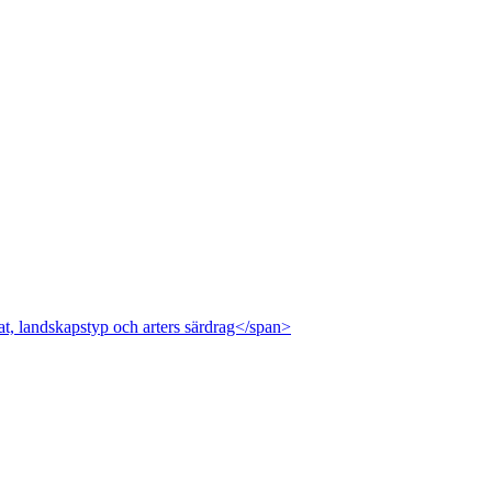
at, landskapstyp och arters särdrag</span>