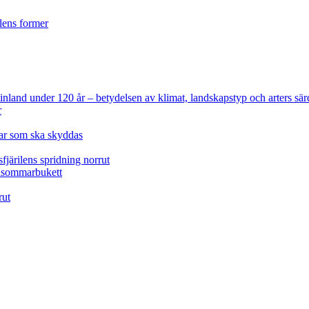
ilens former
 Finland under 120 år
– betydelsen av klimat, landskapstyp och arters sär
r
lar som ska skyddas
fjärilens spridning norrut
idsommarbukett
rut