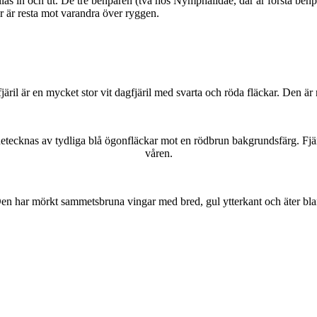
as in och ut. De tre benparen (två hos Nymphalidae, där är första benpa
ar är resta mot varandra över ryggen.
lofjäril är en mycket stor vit dagfjäril med svarta och röda fläckar. Den 
kännetecknas av tydliga blå ögonfläckar mot en rödbrun bakgrundsfärg. Fj
våren.
r. Den har mörkt sammetsbruna vingar med bred, gul ytterkant och äter bla