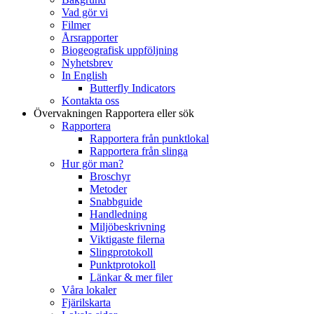
Vad gör vi
Filmer
Årsrapporter
Biogeografisk uppföljning
Nyhetsbrev
In English
Butterfly Indicators
Kontakta oss
Övervakningen
Rapportera eller sök
Rapportera
Rapportera från punktlokal
Rapportera från slinga
Hur gör man?
Broschyr
Metoder
Snabbguide
Handledning
Miljöbeskrivning
Viktigaste filerna
Slingprotokoll
Punktprotokoll
Länkar & mer filer
Våra lokaler
Fjärilskarta