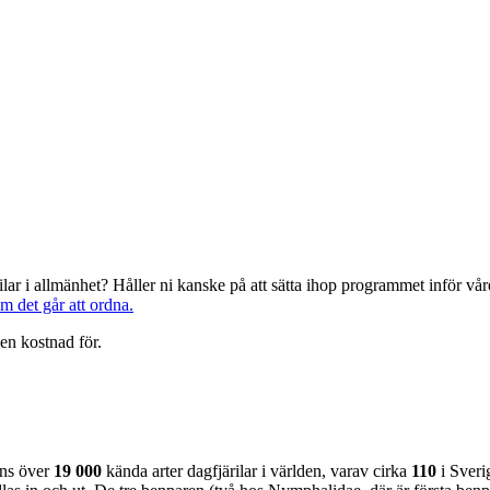
järilar i allmänhet? Håller ni kanske på att sätta ihop programmet inför 
om det går att ordna.
en kostnad för.
nns över
19 000
kända arter dagfjärilar i världen, varav cirka
110
i Sveri