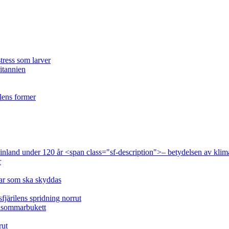
tress som larver
ritannien
ilens former
 Finland under 120 år <span class="sf-description">– betydelsen av klim
r
lar som ska skyddas
fjärilens spridning norrut
idsommarbukett
rut