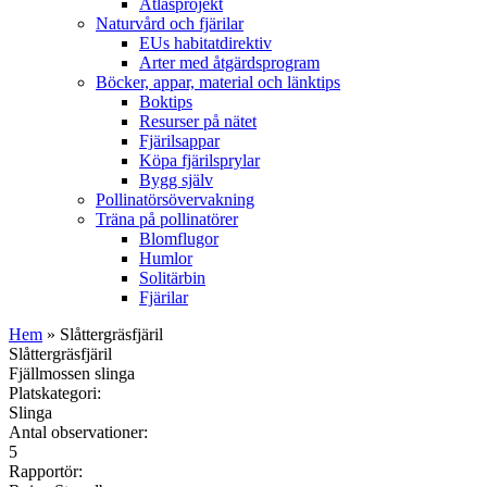
Atlasprojekt
Naturvård och fjärilar
EUs habitatdirektiv
Arter med åtgärdsprogram
Böcker, appar, material och länktips
Boktips
Resurser på nätet
Fjärilsappar
Köpa fjärilsprylar
Bygg själv
Pollinatörsövervakning
Träna på pollinatörer
Blomflugor
Humlor
Solitärbin
Fjärilar
Hem
» Slåttergräsfjäril
Slåttergräsfjäril
Fjällmossen slinga
Platskategori:
Slinga
Antal observationer:
5
Rapportör: