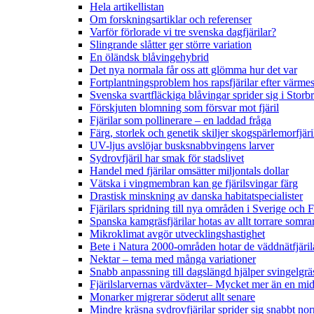
Hela artikellistan
Om forskningsartiklar och referenser
Varför förlorade vi tre svenska dagfjärilar?
Slingrande slåtter ger större variation
En öländsk blåvingehybrid
Det nya normala får oss att glömma hur det var
Fortplantningsproblem hos rapsfjärilar efter värmes
Svenska svartfläckiga blåvingar sprider sig i Storb
Förskjuten blomning som försvar mot fjäril
Fjärilar som pollinerare – en laddad fråga
Färg, storlek och genetik skiljer skogspärlemorfjär
UV-ljus avslöjar busksnabbvingens larver
Sydrovfjäril har smak för stadslivet
Handel med fjärilar omsätter miljontals dollar
Vätska i vingmembran kan ge fjärilsvingar färg
Drastisk minskning av danska habitatspecialister
Fjärilars spridning till nya områden i Sverige och
Spanska kamgräsfjärilar hotas av allt torrare somra
Mikroklimat avgör utvecklingshastighet
Bete i Natura 2000-områden hotar de väddnätfjäri
Nektar – tema med många variationer
Snabb anpassning till dagslängd hjälper svingelgräs
Fjärilslarvernas värdväxter– Mycket mer än en m
Monarker migrerar söderut allt senare
Mindre kräsna sydrovfjärilar sprider sig snabbt nor