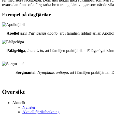
ser med stora facettögon. Dom äter nektar med sugsnabel, som kan rull
ovansidan finns ofta färgstarka brett triangulära vingar som när de vil
Exempel på dagfjärilar
Apollofjäril
,
Parnassius apollo
, art i familjen riddarfjärilar. Apol
Påfågelöga
,
Inachis io
, art i familjen praktfjärilar. Påfågelögat 
Sorgmantel
,
Nymphalis antiopa
, art i familjen praktfjärila
Översikt
Aktuellt
Nyheter
Aktuell fjärilsforskning