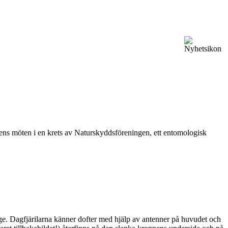
vårens möten i en krets av Naturskyddsföreningen, ett entomologisk
ge. Dagfjärilarna känner dofter med hjälp av antenner på huvudet och