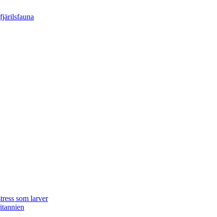
tress som larver
ritannien