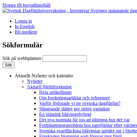
Hoppa till huvudinnehåll
Logga in
In English
Bli medlem
Sökformulär
Sök på webbplatsen
Aktuellt
Nyheter och kalender
Nyheter
Aktuell fjärilsforskning
Hela artikellistan
Om forskningsartiklar och referenser
Varför förlorade vi tre svenska dagfjärilar?
Slingrande slåtter ger större variation
En öländsk blåvingehybrid
Det nya normala får oss att glömma hur det var
Fortplantningsproblem hos rapsfjärilar efter värmes
Svenska svartfläckiga blåvingar sprider sig i Storb
Förskjuten blomning som försvar mot fjäril