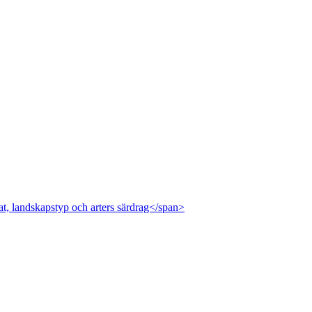
at, landskapstyp och arters särdrag</span>