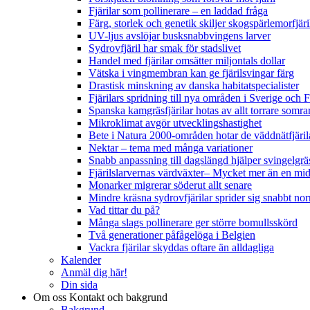
Fjärilar som pollinerare – en laddad fråga
Färg, storlek och genetik skiljer skogspärlemorfjär
UV-ljus avslöjar busksnabbvingens larver
Sydrovfjäril har smak för stadslivet
Handel med fjärilar omsätter miljontals dollar
Vätska i vingmembran kan ge fjärilsvingar färg
Drastisk minskning av danska habitatspecialister
Fjärilars spridning till nya områden i Sverige och
Spanska kamgräsfjärilar hotas av allt torrare somra
Mikroklimat avgör utvecklingshastighet
Bete i Natura 2000-områden hotar de väddnätfjäri
Nektar – tema med många variationer
Snabb anpassning till dagslängd hjälper svingelgräs
Fjärilslarvernas värdväxter– Mycket mer än en m
Monarker migrerar söderut allt senare
Mindre kräsna sydrovfjärilar sprider sig snabbt nor
Vad tittar du på?
Många slags pollinerare ger större bomullsskörd
Två generationer påfågelöga i Belgien
Vackra fjärilar skyddas oftare än alldagliga
Kalender
Anmäl dig här!
Din sida
Om oss
Kontakt och bakgrund
Bakgrund