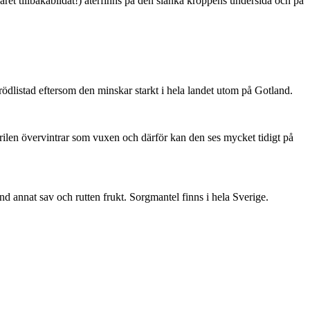
ret tillbakabildat!) återfinns på den slanka kroppens undersida och på
är rödlistad eftersom den minskar starkt i hela landet utom på Gotland.
ärilen övervintrar som vuxen och därför kan den ses mycket tidigt på
nd annat sav och rutten frukt. Sorgmantel finns i hela Sverige.