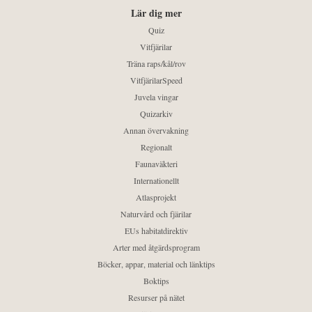
Lär dig mer
Quiz
Vitfjärilar
Träna raps/kål/rov
VitfjärilarSpeed
Juvela vingar
Quizarkiv
Annan övervakning
Regionalt
Faunaväkteri
Internationellt
Atlasprojekt
Naturvård och fjärilar
EUs habitatdirektiv
Arter med åtgärdsprogram
Böcker, appar, material och länktips
Boktips
Resurser på nätet