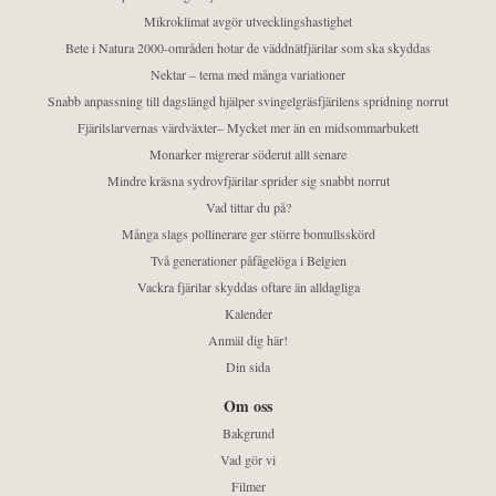
Mikroklimat avgör utvecklingshastighet
Bete i Natura 2000-områden hotar de väddnätfjärilar som ska skyddas
Nektar – tema med många variationer
Snabb anpassning till dagslängd hjälper svingelgräsfjärilens spridning norrut
Fjärilslarvernas värdväxter– Mycket mer än en midsommarbukett
Monarker migrerar söderut allt senare
Mindre kräsna sydrovfjärilar sprider sig snabbt norrut
Vad tittar du på?
Många slags pollinerare ger större bomullsskörd
Två generationer påfågelöga i Belgien
Vackra fjärilar skyddas oftare än alldagliga
Kalender
Anmäl dig här!
Din sida
Om oss
Bakgrund
Vad gör vi
Filmer