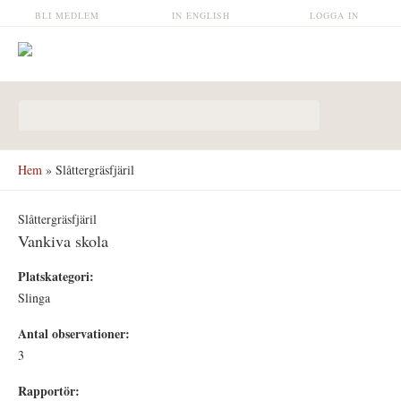
Hoppa till huvudinnehåll
BLI MEDLEM
IN ENGLISH
LOGGA IN
Sökformulär
Hem
» Slåttergräsfjäril
Slåttergräsfjäril
Vankiva skola
Platskategori:
Slinga
Antal observationer:
3
Rapportör: