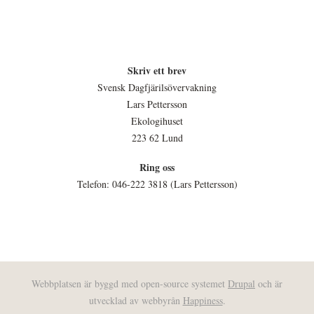
Skriv ett brev
Svensk Dagfjärilsövervakning
Lars Pettersson
Ekologihuset
223 62 Lund
Ring oss
Telefon: 046-222 3818 (Lars Pettersson)
Webbplatsen är byggd med open-source systemet
Drupal
och är
utvecklad av webbyrån
Happiness
.