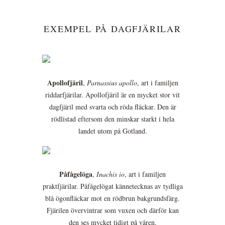
EXEMPEL PÅ DAGFJÄRILAR
Apollofjäril
,
Parnassius apollo
, art i familjen
riddarfjärilar. Apollofjäril är en mycket stor vit
dagfjäril med svarta och röda fläckar. Den är
rödlistad eftersom den minskar starkt i hela
landet utom på Gotland.
Påfågelöga
,
Inachis io
, art i familjen
praktfjärilar. Påfågelögat kännetecknas av tydliga
blå ögonfläckar mot en rödbrun bakgrundsfärg.
Fjärilen övervintrar som vuxen och därför kan
den ses mycket tidigt på våren.