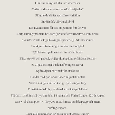
Om forskningsartiklar och referenser
Varför förlorade vi tre svenska dagfjärilar?
Slingrande slåtter ger större variation
En öländsk blåvingehybrid
Det nya normala får oss att glömma hur det var
Fortplantningsproblem hos rapsfjärilar efter värmestress som larver
Svenska svartfläckiga blåvingar sprider sig i Storbritannien
Förskjuten blomning som försvar mot fjäril
Fjärilar som pollinerare – en laddad fråga
Färg, storlek och genetik skiljer skogspärlemorfjärilens former
UV-ljus avslöjar busksnabbvingens larver
Sydrovfjäril har smak för stadslivet
Handel med fjärilar omsätter miljontals dollar
Vätska i vingmembran kan ge fjärilsvingar färg
Drastisk minskning av danska habitatspecialister
Fjärilars spridning till nya områden i Sverige och Finland under 120 år <span
class="sf-description">– betydelsen av klimat, landskapstyp och arters
särdrag</span>
Spanska kamgräsfjärilar hotas av allt torrare somrar