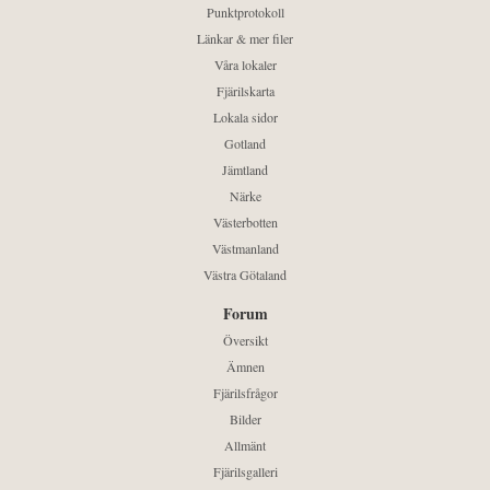
Punktprotokoll
Länkar & mer filer
Våra lokaler
Fjärilskarta
Lokala sidor
Gotland
Jämtland
Närke
Västerbotten
Västmanland
Västra Götaland
Forum
Översikt
Ämnen
Fjärilsfrågor
Bilder
Allmänt
Fjärilsgalleri