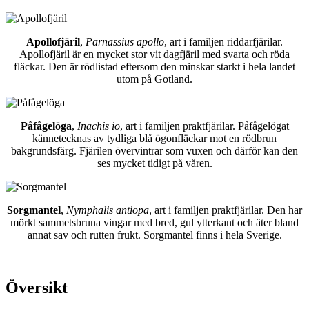
Apollofjäril
,
Parnassius apollo
, art i familjen riddarfjärilar.
Apollofjäril är en mycket stor vit dagfjäril med svarta och röda
fläckar. Den är rödlistad eftersom den minskar starkt i hela landet
utom på Gotland.
Påfågelöga
,
Inachis io
, art i familjen praktfjärilar. Påfågelögat
kännetecknas av tydliga blå ögonfläckar mot en rödbrun
bakgrundsfärg. Fjärilen övervintrar som vuxen och därför kan den
ses mycket tidigt på våren.
Sorgmantel
,
Nymphalis antiopa
, art i familjen praktfjärilar. Den har
mörkt sammetsbruna vingar med bred, gul ytterkant och äter bland
annat sav och rutten frukt. Sorgmantel finns i hela Sverige.
Översikt