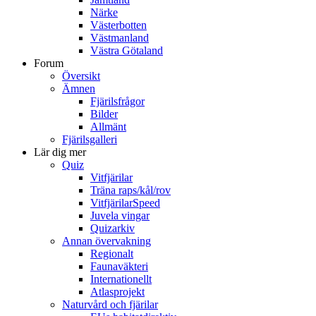
Närke
Västerbotten
Västmanland
Västra Götaland
Forum
Översikt
Ämnen
Fjärilsfrågor
Bilder
Allmänt
Fjärilsgalleri
Lär dig mer
Quiz
Vitfjärilar
Träna raps/kål/rov
VitfjärilarSpeed
Juvela vingar
Quizarkiv
Annan övervakning
Regionalt
Faunaväkteri
Internationellt
Atlasprojekt
Naturvård och fjärilar