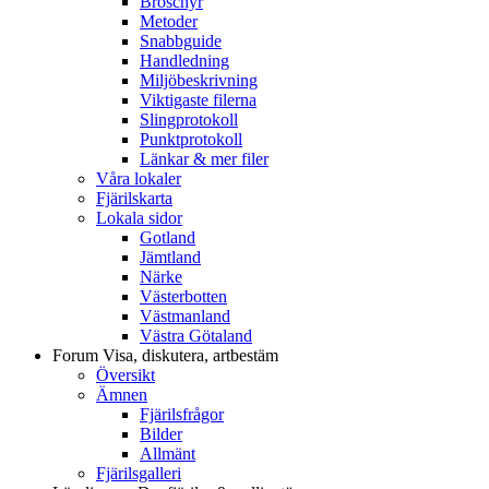
Broschyr
Metoder
Snabbguide
Handledning
Miljöbeskrivning
Viktigaste filerna
Slingprotokoll
Punktprotokoll
Länkar & mer filer
Våra lokaler
Fjärilskarta
Lokala sidor
Gotland
Jämtland
Närke
Västerbotten
Västmanland
Västra Götaland
Forum
Visa, diskutera, artbestäm
Översikt
Ämnen
Fjärilsfrågor
Bilder
Allmänt
Fjärilsgalleri