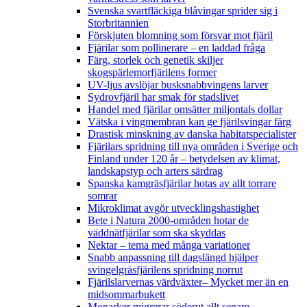
Svenska svartfläckiga blåvingar sprider sig i
Storbritannien
Förskjuten blomning som försvar mot fjäril
Fjärilar som pollinerare – en laddad fråga
Färg, storlek och genetik skiljer
skogspärlemorfjärilens former
UV-ljus avslöjar busksnabbvingens larver
Sydrovfjäril har smak för stadslivet
Handel med fjärilar omsätter miljontals dollar
Vätska i vingmembran kan ge fjärilsvingar färg
Drastisk minskning av danska habitatspecialister
Fjärilars spridning till nya områden i Sverige och
Finland under 120 år
– betydelsen av klimat,
landskapstyp och arters särdrag
Spanska kamgräsfjärilar hotas av allt torrare
somrar
Mikroklimat avgör utvecklingshastighet
Bete i Natura 2000-områden hotar de
väddnätfjärilar som ska skyddas
Nektar – tema med många variationer
Snabb anpassning till dagslängd hjälper
svingelgräsfjärilens spridning norrut
Fjärilslarvernas värdväxter– Mycket mer än en
midsommarbukett
Monarker migrerar söderut allt senare