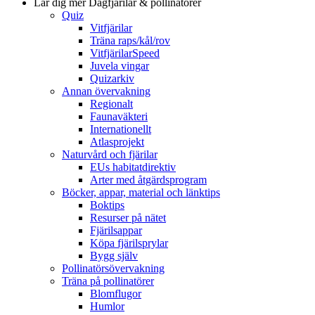
Lär dig mer
Dagfjärilar & pollinatörer
Quiz
Vitfjärilar
Träna raps/kål/rov
VitfjärilarSpeed
Juvela vingar
Quizarkiv
Annan övervakning
Regionalt
Faunaväkteri
Internationellt
Atlasprojekt
Naturvård och fjärilar
EUs habitatdirektiv
Arter med åtgärdsprogram
Böcker, appar, material och länktips
Boktips
Resurser på nätet
Fjärilsappar
Köpa fjärilsprylar
Bygg själv
Pollinatörsövervakning
Träna på pollinatörer
Blomflugor
Humlor