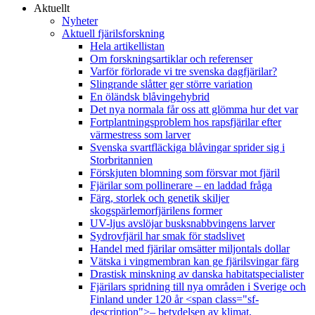
Aktuellt
Nyheter
Aktuell fjärilsforskning
Hela artikellistan
Om forskningsartiklar och referenser
Varför förlorade vi tre svenska dagfjärilar?
Slingrande slåtter ger större variation
En öländsk blåvingehybrid
Det nya normala får oss att glömma hur det var
Fortplantningsproblem hos rapsfjärilar efter
värmestress som larver
Svenska svartfläckiga blåvingar sprider sig i
Storbritannien
Förskjuten blomning som försvar mot fjäril
Fjärilar som pollinerare – en laddad fråga
Färg, storlek och genetik skiljer
skogspärlemorfjärilens former
UV-ljus avslöjar busksnabbvingens larver
Sydrovfjäril har smak för stadslivet
Handel med fjärilar omsätter miljontals dollar
Vätska i vingmembran kan ge fjärilsvingar färg
Drastisk minskning av danska habitatspecialister
Fjärilars spridning till nya områden i Sverige och
Finland under 120 år <span class="sf-
description">– betydelsen av klimat,