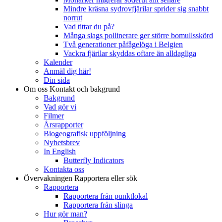
Mindre kräsna sydrovfjärilar sprider sig snabbt
norrut
Vad tittar du på?
Många slags pollinerare ger större bomullsskörd
Två generationer påfågelöga i Belgien
Vackra fjärilar skyddas oftare än alldagliga
Kalender
Anmäl dig här!
Din sida
Om oss
Kontakt och bakgrund
Bakgrund
Vad gör vi
Filmer
Årsrapporter
Biogeografisk uppföljning
Nyhetsbrev
In English
Butterfly Indicators
Kontakta oss
Övervakningen
Rapportera eller sök
Rapportera
Rapportera från punktlokal
Rapportera från slinga
Hur gör man?