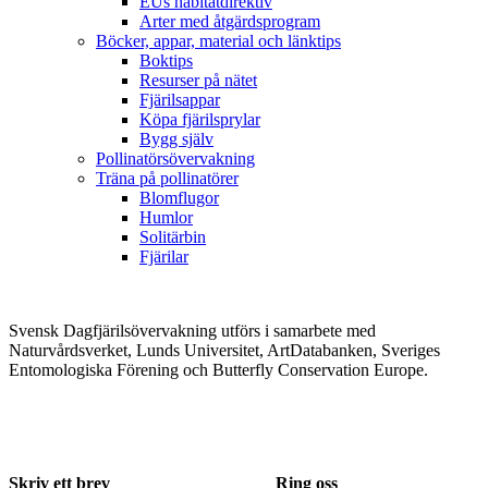
EUs habitatdirektiv
Arter med åtgärdsprogram
Böcker, appar, material och länktips
Boktips
Resurser på nätet
Fjärilsappar
Köpa fjärilsprylar
Bygg själv
Pollinatörsövervakning
Träna på pollinatörer
Blomflugor
Humlor
Solitärbin
Fjärilar
Svensk Dagfjärilsövervakning utförs i samarbete med
Naturvårdsverket, Lunds Universitet, ArtDatabanken, Sveriges
Entomologiska Förening och Butterfly Conservation Europe.
Skriv ett brev
Ring oss