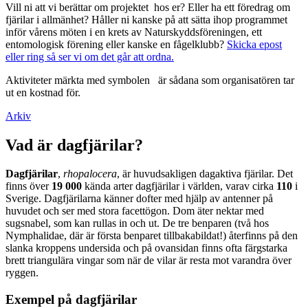
Vill ni att vi berättar om projektet hos er? Eller ha ett föredrag om
fjärilar i allmänhet? Håller ni kanske på att sätta ihop programmet
inför vårens möten i en krets av Naturskyddsföreningen, ett
entomologisk förening eller kanske en fågelklubb?
Skicka epost
eller ring så ser vi om det går att ordna.
Aktiviteter märkta med symbolen
är sådana som organisatören tar
ut en kostnad för.
Arkiv
Vad är dagfjärilar?
Dagfjärilar
,
rhopalocera
, är huvudsakligen dagaktiva fjärilar. Det
finns över
19 000
kända arter dagfjärilar i världen, varav cirka
110
i
Sverige. Dagfjärilarna känner dofter med hjälp av antenner på
huvudet och ser med stora facettögon. Dom äter nektar med
sugsnabel, som kan rullas in och ut. De tre benparen (två hos
Nymphalidae, där är första benparet tillbakabildat!) återfinns på den
slanka kroppens undersida och på ovansidan finns ofta färgstarka
brett triangulära vingar som när de vilar är resta mot varandra över
ryggen.
Exempel på dagfjärilar