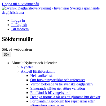
Hoppa till huvudinnehåll
Logga in
In English
Bli medlem
Sökformulär
Sök på webbplatsen
Aktuellt
Nyheter och kalender
Nyheter
Aktuell fjärilsforskning
Hela artikellistan
Om forskningsartiklar och referenser
Varför förlorade vi tre svenska dagfjärilar?
Slingrande slåtter ger större variation
En öländsk blåvingehybrid
Det nya normala får oss att glömma hur det var
Fortplantningsproblem hos rapsfjärilar efter
värmestress som larver