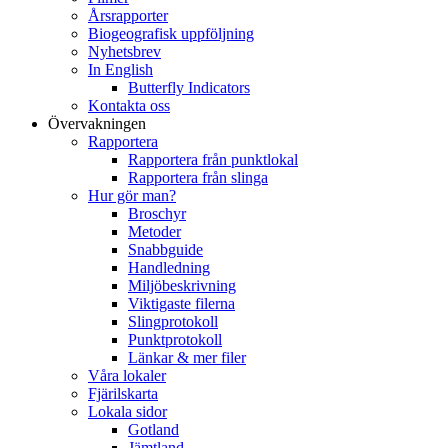
Årsrapporter
Biogeografisk uppföljning
Nyhetsbrev
In English
Butterfly Indicators
Kontakta oss
Övervakningen
Rapportera
Rapportera från punktlokal
Rapportera från slinga
Hur gör man?
Broschyr
Metoder
Snabbguide
Handledning
Miljöbeskrivning
Viktigaste filerna
Slingprotokoll
Punktprotokoll
Länkar & mer filer
Våra lokaler
Fjärilskarta
Lokala sidor
Gotland
Jämtland