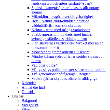
landskapstyp och arters särdrag</span>
Spanska kamgräsfjärilar hotas av allt torrare
somrar
Mikroklimat avgör utvecklingshastighet
Bete i Natura 2000-områden hotar de
väddnätfjärilar som ska skyddas
Nektar – tema med många variationer
Snabb anpassning till dagslängd hjälper
svingelgräsfjärilens spridning norrut
Fjärilslarvernas värdväxter– Mycket mer än en
midsommarbukett
Monarker migrerar söderut allt senare
Mindre kräsna sydrovfjärilar sprider sig snabbt
norrut
Vad tittar du på?
Många slags pollinerare ger större bomullsskörd
Två generationer påfågelöga i Belgien
Vackra fjärilar skyddas oftare än alldagliga
Kalender
Anmäl dig här!
Din sida
Om oss
Bakgrund
Vad gör vi
Filmer