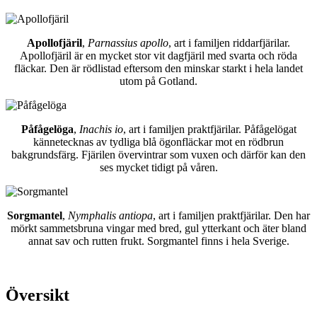
Apollofjäril
,
Parnassius apollo
, art i familjen riddarfjärilar.
Apollofjäril är en mycket stor vit dagfjäril med svarta och röda
fläckar. Den är rödlistad eftersom den minskar starkt i hela landet
utom på Gotland.
Påfågelöga
,
Inachis io
, art i familjen praktfjärilar. Påfågelögat
kännetecknas av tydliga blå ögonfläckar mot en rödbrun
bakgrundsfärg. Fjärilen övervintrar som vuxen och därför kan den
ses mycket tidigt på våren.
Sorgmantel
,
Nymphalis antiopa
, art i familjen praktfjärilar. Den har
mörkt sammetsbruna vingar med bred, gul ytterkant och äter bland
annat sav och rutten frukt. Sorgmantel finns i hela Sverige.
Översikt