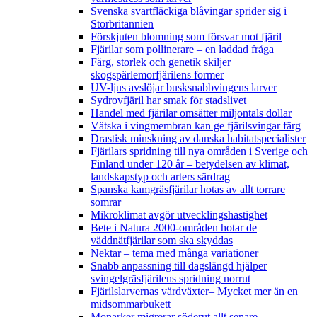
Svenska svartfläckiga blåvingar sprider sig i
Storbritannien
Förskjuten blomning som försvar mot fjäril
Fjärilar som pollinerare – en laddad fråga
Färg, storlek och genetik skiljer
skogspärlemorfjärilens former
UV-ljus avslöjar busksnabbvingens larver
Sydrovfjäril har smak för stadslivet
Handel med fjärilar omsätter miljontals dollar
Vätska i vingmembran kan ge fjärilsvingar färg
Drastisk minskning av danska habitatspecialister
Fjärilars spridning till nya områden i Sverige och
Finland under 120 år
– betydelsen av klimat,
landskapstyp och arters särdrag
Spanska kamgräsfjärilar hotas av allt torrare
somrar
Mikroklimat avgör utvecklingshastighet
Bete i Natura 2000-områden hotar de
väddnätfjärilar som ska skyddas
Nektar – tema med många variationer
Snabb anpassning till dagslängd hjälper
svingelgräsfjärilens spridning norrut
Fjärilslarvernas värdväxter– Mycket mer än en
midsommarbukett
Monarker migrerar söderut allt senare