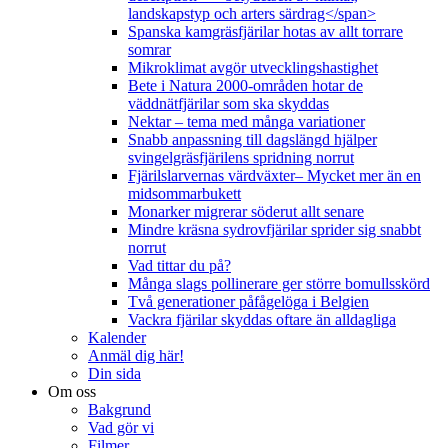
landskapstyp och arters särdrag</span>
Spanska kamgräsfjärilar hotas av allt torrare
somrar
Mikroklimat avgör utvecklingshastighet
Bete i Natura 2000-områden hotar de
väddnätfjärilar som ska skyddas
Nektar – tema med många variationer
Snabb anpassning till dagslängd hjälper
svingelgräsfjärilens spridning norrut
Fjärilslarvernas värdväxter– Mycket mer än en
midsommarbukett
Monarker migrerar söderut allt senare
Mindre kräsna sydrovfjärilar sprider sig snabbt
norrut
Vad tittar du på?
Många slags pollinerare ger större bomullsskörd
Två generationer påfågelöga i Belgien
Vackra fjärilar skyddas oftare än alldagliga
Kalender
Anmäl dig här!
Din sida
Om oss
Bakgrund
Vad gör vi
Filmer