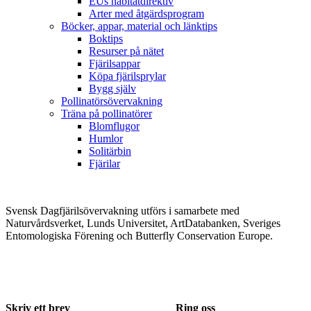
EUs habitatdirektiv
Arter med åtgärdsprogram
Böcker, appar, material och länktips
Boktips
Resurser på nätet
Fjärilsappar
Köpa fjärilsprylar
Bygg själv
Pollinatörsövervakning
Träna på pollinatörer
Blomflugor
Humlor
Solitärbin
Fjärilar
Svensk Dagfjärilsövervakning utförs i samarbete med
Naturvårdsverket, Lunds Universitet, ArtDatabanken, Sveriges
Entomologiska Förening och Butterfly Conservation Europe.
Skriv ett brev
Ring oss