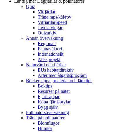
Lär dig mer
Dagfjärilar & pollinatörer
Quiz
Vitfjärilar
Träna raps/kål/rov
VitfjärilarSpeed
Juvela vingar
Quizarkiv
Annan övervakning
Regionalt
Faunaväkteri
Internationellt
Atlasprojekt
Naturvård och fjärilar
EUs habitatdirektiv
Arter med åtgärdsprogram
Böcker, appar, material och länktips
Boktips
Resurser på nätet
Fjärilsappar
Köpa fjärilsprylar
Bygg själv
Pollinatörsövervakning
Träna på pollinatörer
Blomflugor
Humlor