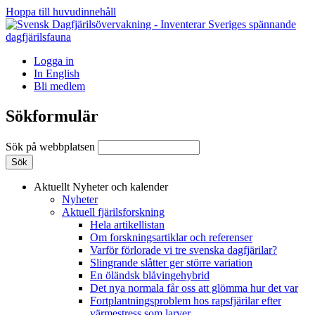
Hoppa till huvudinnehåll
Logga in
In English
Bli medlem
Sökformulär
Sök på webbplatsen
Aktuellt
Nyheter och kalender
Nyheter
Aktuell fjärilsforskning
Hela artikellistan
Om forskningsartiklar och referenser
Varför förlorade vi tre svenska dagfjärilar?
Slingrande slåtter ger större variation
En öländsk blåvingehybrid
Det nya normala får oss att glömma hur det var
Fortplantningsproblem hos rapsfjärilar efter
värmestress som larver