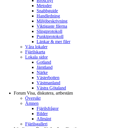
Broschyr
Metoder
Snabbguide
Handledning
Miljöbeskrivning
Viktigaste filerna
Slingprotokoll
Punktprotokoll
Länkar & mer filer
Våra lokaler
Fjärilskarta
Lokala sidor
Gotland
Jämtland
Närke
Västerbotten
Västmanland
Västra Götaland
Forum
Visa, diskutera, artbestäm
Översikt
Ämnen
Fjärilsfrågor
Bilder
Allmänt
Fjärilsgalleri