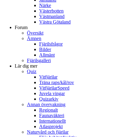
Närke
Västerbotten
Västmanland
Västra Götaland
Forum
Översikt
Ämnen
Fjärilsfrågor
Bilder
Allmänt
Fjärilsgalleri
Lär dig mer
Quiz
Vitfjärilar
Träna raps/kål/rov
VitfjärilarSpeed
Juvela vingar
Quizarkiv
Annan övervakning
Regionalt
Faunaväkteri
Internationellt
Atlasprojekt
Naturvård och fjärilar