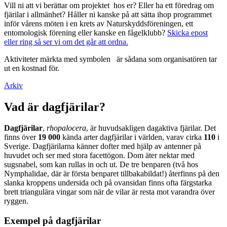
Vill ni att vi berättar om projektet hos er? Eller ha ett föredrag om
fjärilar i allmänhet? Håller ni kanske på att sätta ihop programmet
inför vårens möten i en krets av Naturskyddsföreningen, ett
entomologisk förening eller kanske en fågelklubb?
Skicka epost
eller ring så ser vi om det går att ordna.
Aktiviteter märkta med symbolen
är sådana som organisatören tar
ut en kostnad för.
Arkiv
Vad är dagfjärilar?
Dagfjärilar
,
rhopalocera
, är huvudsakligen dagaktiva fjärilar. Det
finns över
19 000
kända arter dagfjärilar i världen, varav cirka
110
i
Sverige. Dagfjärilarna känner dofter med hjälp av antenner på
huvudet och ser med stora facettögon. Dom äter nektar med
sugsnabel, som kan rullas in och ut. De tre benparen (två hos
Nymphalidae, där är första benparet tillbakabildat!) återfinns på den
slanka kroppens undersida och på ovansidan finns ofta färgstarka
brett triangulära vingar som när de vilar är resta mot varandra över
ryggen.
Exempel på dagfjärilar