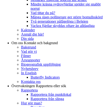
Mindre kräsna sydrovfjärilar sprider sig snabbt
norrut
Vad tittar du på?
Många slags pollinerare ger större bomullsskörd
Två generationer påfågelöga i Belgien
Vackra fjärilar skyddas oftare än alldagliga
Kalender
Anmäl dig här!
Din sida
Om oss
Kontakt och bakgrund
Bakgrund
Vad gör vi
Filmer
Årsrapporter
Biogeografisk uppföljning
Nyhetsbrev
In English
Butterfly Indicators
Kontakta oss
Övervakningen
Rapportera eller sök
Rapportera
Rapportera från punktlokal
Rapportera från slinga
Hur gör man?