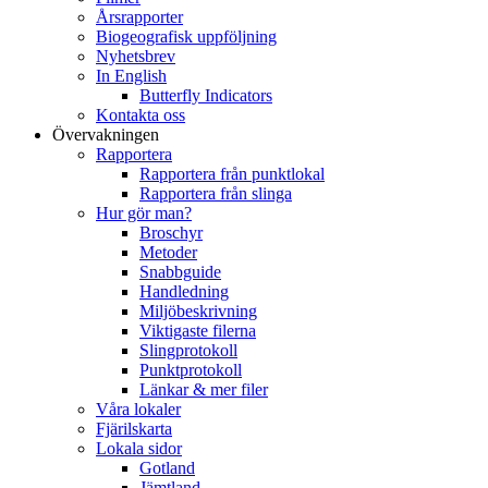
Årsrapporter
Biogeografisk uppföljning
Nyhetsbrev
In English
Butterfly Indicators
Kontakta oss
Övervakningen
Rapportera
Rapportera från punktlokal
Rapportera från slinga
Hur gör man?
Broschyr
Metoder
Snabbguide
Handledning
Miljöbeskrivning
Viktigaste filerna
Slingprotokoll
Punktprotokoll
Länkar & mer filer
Våra lokaler
Fjärilskarta
Lokala sidor
Gotland
Jämtland