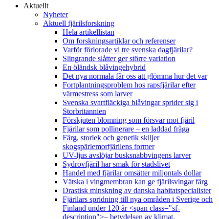
Aktuellt
Nyheter
Aktuell fjärilsforskning
Hela artikellistan
Om forskningsartiklar och referenser
Varför förlorade vi tre svenska dagfjärilar?
Slingrande slåtter ger större variation
En öländsk blåvingehybrid
Det nya normala får oss att glömma hur det var
Fortplantningsproblem hos rapsfjärilar efter
värmestress som larver
Svenska svartfläckiga blåvingar sprider sig i
Storbritannien
Förskjuten blomning som försvar mot fjäril
Fjärilar som pollinerare – en laddad fråga
Färg, storlek och genetik skiljer
skogspärlemorfjärilens former
UV-ljus avslöjar busksnabbvingens larver
Sydrovfjäril har smak för stadslivet
Handel med fjärilar omsätter miljontals dollar
Vätska i vingmembran kan ge fjärilsvingar färg
Drastisk minskning av danska habitatspecialister
Fjärilars spridning till nya områden i Sverige och
Finland under 120 år <span class="sf-
description">– betydelsen av klimat,