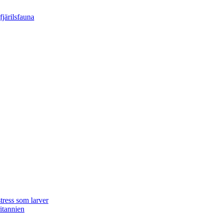
tress som larver
ritannien