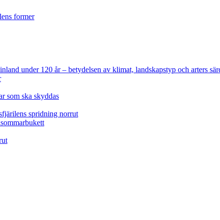
ilens former
 Finland under 120 år
– betydelsen av klimat, landskapstyp och arters sär
r
lar som ska skyddas
fjärilens spridning norrut
idsommarbukett
rut