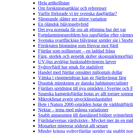
Hela artikellistan
Om forskningsartiklar och referenser
Varför förlorade vi tre svenska dagfjärilar?
Slingrande slåtter ger större variation
En öländsk blåvingehybrid
Det nya normala får oss att glömma hur det var
Fortplantningsproblem hos rapsfjärilar efter värmes
Svenska svartfläckiga blåvingar sprider sig i Storb
Förskjuten blomning som försvar mot fjäril
Fjärilar som pollinerare – en laddad fråga
Färg, storlek och genetik skiljer skogspärlemorfjär
UV-ljus avslöjar busksnabbvingens larver
Sydrovfjäril har smak för stadslivet
Handel med fjärilar omsätter miljontals dollar
Vätska i vingmembran kan ge fjärilsvingar färg
Drastisk minskning av danska habitatspecialister
Fjärilars spridning till nya områden i Sverige och
Spanska kamgräsfjärilar hotas av allt torrare somra
Mikroklimat avgör utvecklingshastighet
Bete i Natura 2000-områden hotar de väddnätfjäri
Nektar – tema med många variationer
Snabb anpassning till dagslängd hjälper svingelgräs
Fjärilslarvernas värdväxter– Mycket mer än en m
Monarker migrerar söderut allt senare
Mindre kräsna sydrovfjärilar sprider sig snabbt nor