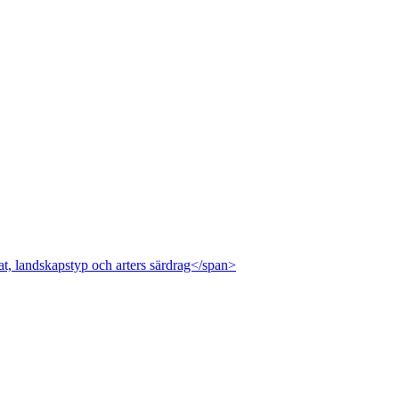
at, landskapstyp och arters särdrag</span>