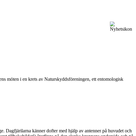
vårens möten i en krets av Naturskyddsföreningen, ett entomologisk
ge. Dagfjärilarna känner dofter med hjälp av antenner på huvudet och