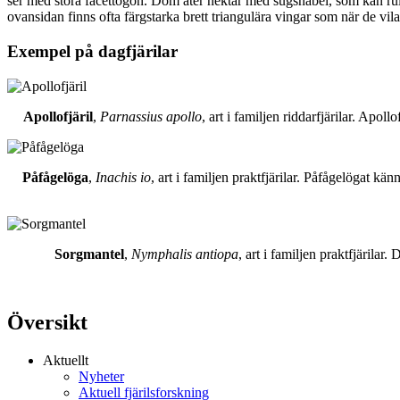
ser med stora facettögon. Dom äter nektar med sugsnabel, som kan rull
ovansidan finns ofta färgstarka brett triangulära vingar som när de vil
Exempel på dagfjärilar
Apollofjäril
,
Parnassius apollo
, art i familjen riddarfjärilar. Apol
Påfågelöga
,
Inachis io
, art i familjen praktfjärilar. Påfågelögat 
Sorgmantel
,
Nymphalis antiopa
, art i familjen praktfjärila
Översikt
Aktuellt
Nyheter
Aktuell fjärilsforskning