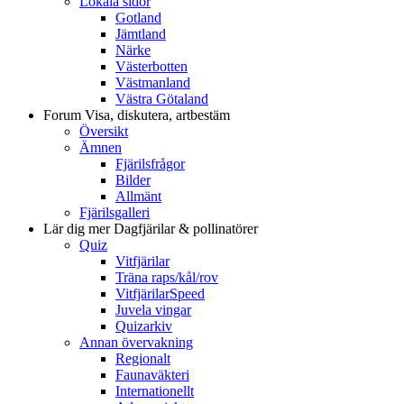
Lokala sidor
Gotland
Jämtland
Närke
Västerbotten
Västmanland
Västra Götaland
Forum
Visa, diskutera, artbestäm
Översikt
Ämnen
Fjärilsfrågor
Bilder
Allmänt
Fjärilsgalleri
Lär dig mer
Dagfjärilar & pollinatörer
Quiz
Vitfjärilar
Träna raps/kål/rov
VitfjärilarSpeed
Juvela vingar
Quizarkiv
Annan övervakning
Regionalt
Faunaväkteri
Internationellt