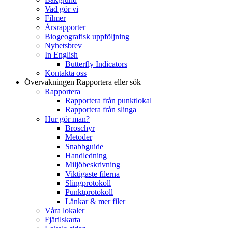
Vad gör vi
Filmer
Årsrapporter
Biogeografisk uppföljning
Nyhetsbrev
In English
Butterfly Indicators
Kontakta oss
Övervakningen
Rapportera eller sök
Rapportera
Rapportera från punktlokal
Rapportera från slinga
Hur gör man?
Broschyr
Metoder
Snabbguide
Handledning
Miljöbeskrivning
Viktigaste filerna
Slingprotokoll
Punktprotokoll
Länkar & mer filer
Våra lokaler
Fjärilskarta