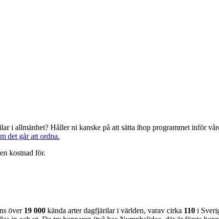
järilar i allmänhet? Håller ni kanske på att sätta ihop programmet inför 
om det går att ordna.
en kostnad för.
nns över
19 000
kända arter dagfjärilar i världen, varav cirka
110
i Sveri