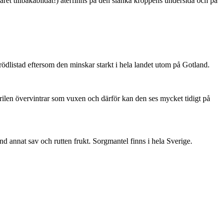
ret tillbakabildat!) återfinns på den slanka kroppens undersida och på
är rödlistad eftersom den minskar starkt i hela landet utom på Gotland.
ärilen övervintrar som vuxen och därför kan den ses mycket tidigt på
nd annat sav och rutten frukt. Sorgmantel finns i hela Sverige.