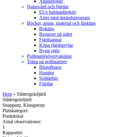
Atlasprojekt
Naturvård och fjärilar
EUs habitatdirektiv
Arter med åtgärdsprogram
Böcker, appar, material och länktips
Boktips
Resurser på nätet
Fjärilsappar
Köpa fjärilsprylar
Bygg själv
Pollinatörsövervakning
Träna på pollinatörer
Blomflugor
Humlor
Solitärbin
Fjärilar
Hem
» Slåttergräsfjäril
Slåttergräsfjäril
Snapparp, Klangstorp
Platskategori:
Punktlokal
Antal observationer:
1
Rapportör: