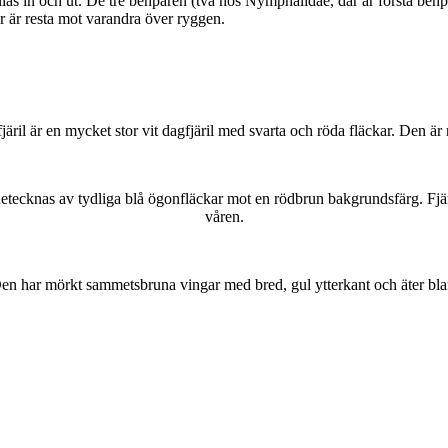
as in och ut. De tre benparen (två hos Nymphalidae, där är första benpa
ar är resta mot varandra över ryggen.
lofjäril är en mycket stor vit dagfjäril med svarta och röda fläckar. Den 
kännetecknas av tydliga blå ögonfläckar mot en rödbrun bakgrundsfärg. Fj
våren.
r. Den har mörkt sammetsbruna vingar med bred, gul ytterkant och äter bla