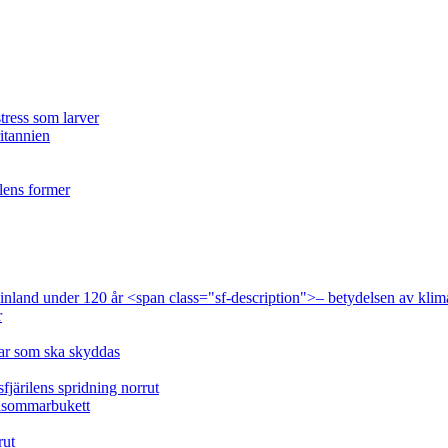
tress som larver
ritannien
ilens former
 Finland under 120 år <span class="sf-description">– betydelsen av klim
r
lar som ska skyddas
fjärilens spridning norrut
idsommarbukett
rut