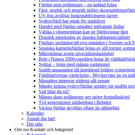
Fjärilar som pollinerare – en laddad fråga
Färg, storlek och genetik skiljer skogspärlemorfjär
UV-ljus avslöjar busksnabbvingens larver
Sydrovfjäril har smak för stadslivet
Handel med fjärilar omsätter miljontals dollar
Vätska i vingmembran kan ge fjärilsvingar färg
Drastisk minskning av danska habitatspecialister
Fjärilars spridning till nya områden i Sverige och
Spanska kamgräsfjärilar hotas av allt torrare somra
Mikroklimat avgör utvecklingshastighet
Bete i Natura 2000-områden hotar de väddnätfjäri
Nektar – tema med många variationer
Snabb anpassning till dagslängd hjälper svingelgräs
Fjärilslarvernas värdväxter– Mycket mer än en m
Monarker migrerar söderut allt senare
Mindre kräsna sydrovfjärilar sprider sig snabbt nor
Vad tittar du på?
Många slags pollinerare ger större bomullsskörd
Två generationer påfågelöga i Belgien
Vackra fjärilar skyddas oftare än alldagliga
Kalender
Anmäl dig här!
Din sida
Om oss
Kontakt och bakgrund
Bakgrund