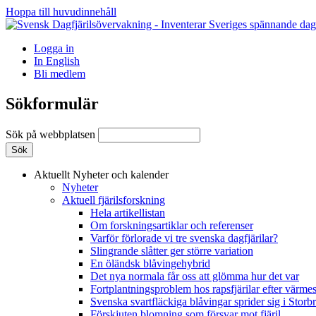
Hoppa till huvudinnehåll
Logga in
In English
Bli medlem
Sökformulär
Sök på webbplatsen
Aktuellt
Nyheter och kalender
Nyheter
Aktuell fjärilsforskning
Hela artikellistan
Om forskningsartiklar och referenser
Varför förlorade vi tre svenska dagfjärilar?
Slingrande slåtter ger större variation
En öländsk blåvingehybrid
Det nya normala får oss att glömma hur det var
Fortplantningsproblem hos rapsfjärilar efter värmes
Svenska svartfläckiga blåvingar sprider sig i Storb
Förskjuten blomning som försvar mot fjäril