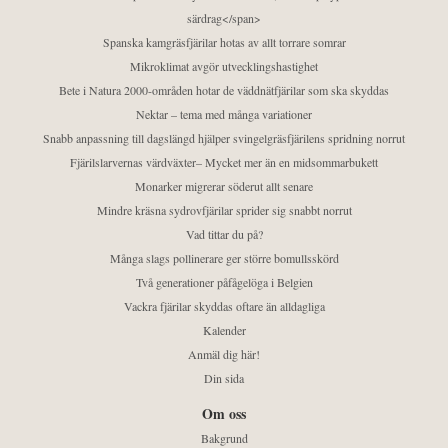
särdrag</span>
Spanska kamgräsfjärilar hotas av allt torrare somrar
Mikroklimat avgör utvecklingshastighet
Bete i Natura 2000-områden hotar de väddnätfjärilar som ska skyddas
Nektar – tema med många variationer
Snabb anpassning till dagslängd hjälper svingelgräsfjärilens spridning norrut
Fjärilslarvernas värdväxter– Mycket mer än en midsommarbukett
Monarker migrerar söderut allt senare
Mindre kräsna sydrovfjärilar sprider sig snabbt norrut
Vad tittar du på?
Många slags pollinerare ger större bomullsskörd
Två generationer påfågelöga i Belgien
Vackra fjärilar skyddas oftare än alldagliga
Kalender
Anmäl dig här!
Din sida
Om oss
Bakgrund