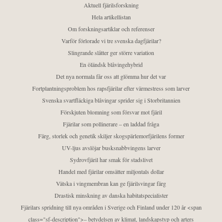
Aktuell fjärilsforskning
Hela artikellistan
Om forskningsartiklar och referenser
Varför förlorade vi tre svenska dagfjärilar?
Slingrande slåtter ger större variation
En öländsk blåvingehybrid
Det nya normala får oss att glömma hur det var
Fortplantningsproblem hos rapsfjärilar efter värmestress som larver
Svenska svartfläckiga blåvingar sprider sig i Storbritannien
Förskjuten blomning som försvar mot fjäril
Fjärilar som pollinerare – en laddad fråga
Färg, storlek och genetik skiljer skogspärlemorfjärilens former
UV-ljus avslöjar busksnabbvingens larver
Sydrovfjäril har smak för stadslivet
Handel med fjärilar omsätter miljontals dollar
Vätska i vingmembran kan ge fjärilsvingar färg
Drastisk minskning av danska habitatspecialister
Fjärilars spridning till nya områden i Sverige och Finland under 120 år <span
class="sf-description">– betydelsen av klimat, landskapstyp och arters