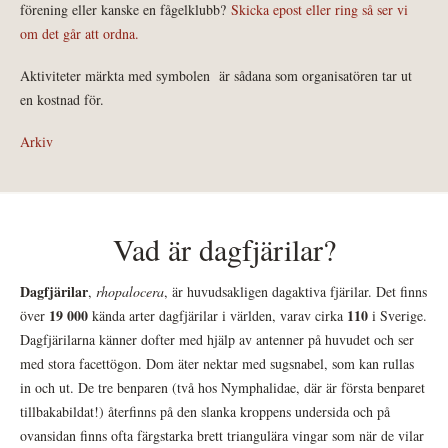
förening eller kanske en fågelklubb?
Skicka epost eller ring så ser vi
om det går att ordna.
Aktiviteter märkta med symbolen
är sådana som organisatören tar ut
en kostnad för.
Arkiv
Vad är dagfjärilar?
Dagfjärilar
,
rhopalocera
, är huvudsakligen dagaktiva fjärilar. Det finns
19 000
110
över
kända arter dagfjärilar i världen, varav cirka
i Sverige.
Dagfjärilarna känner dofter med hjälp av antenner på huvudet och ser
med stora facettögon. Dom äter nektar med sugsnabel, som kan rullas
in och ut. De tre benparen (två hos Nymphalidae, där är första benparet
tillbakabildat!) återfinns på den slanka kroppens undersida och på
ovansidan finns ofta färgstarka brett triangulära vingar som när de vilar