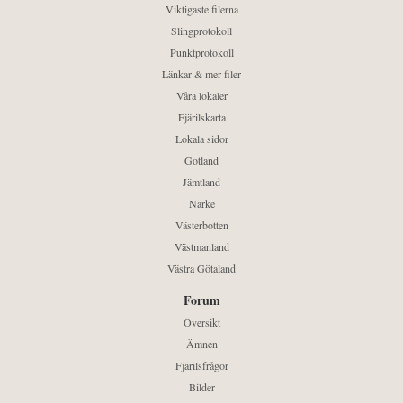
Viktigaste filerna
Slingprotokoll
Punktprotokoll
Länkar & mer filer
Våra lokaler
Fjärilskarta
Lokala sidor
Gotland
Jämtland
Närke
Västerbotten
Västmanland
Västra Götaland
Forum
Översikt
Ämnen
Fjärilsfrågor
Bilder