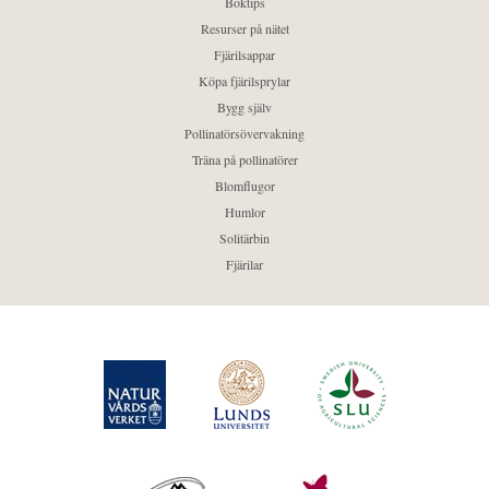
Boktips
Resurser på nätet
Fjärilsappar
Köpa fjärilsprylar
Bygg själv
Pollinatörsövervakning
Träna på pollinatörer
Blomflugor
Humlor
Solitärbin
Fjärilar