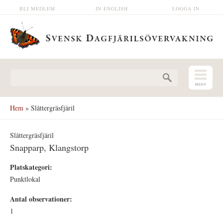
Hoppa till huvudinnehåll
BLI MEDLEM
IN ENGLISH
LOGGA IN
Sökformulär
Hem
» Slåttergräsfjäril
Slåttergräsfjäril
Snapparp, Klangstorp
Platskategori:
Punktlokal
Antal observationer:
1