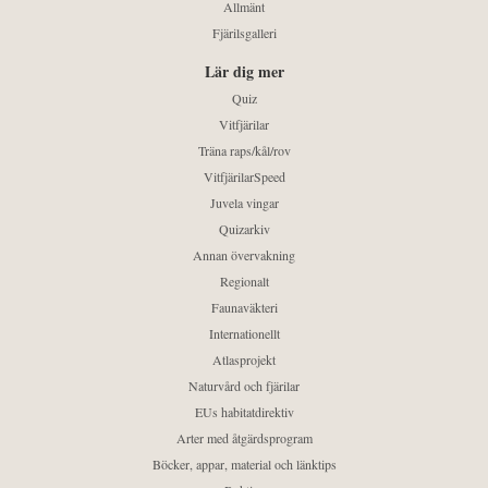
Allmänt
Fjärilsgalleri
Lär dig mer
Quiz
Vitfjärilar
Träna raps/kål/rov
VitfjärilarSpeed
Juvela vingar
Quizarkiv
Annan övervakning
Regionalt
Faunaväkteri
Internationellt
Atlasprojekt
Naturvård och fjärilar
EUs habitatdirektiv
Arter med åtgärdsprogram
Böcker, appar, material och länktips