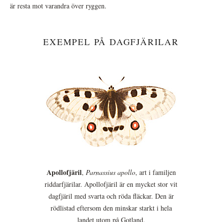
är resta mot varandra över ryggen.
EXEMPEL PÅ DAGFJÄRILAR
Apollofjäril
,
Parnassius apollo
, art i familjen
riddarfjärilar. Apollofjäril är en mycket stor vit
dagfjäril med svarta och röda fläckar. Den är
rödlistad eftersom den minskar starkt i hela
landet utom på Gotland.