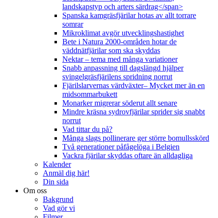
landskapstyp och arters särdrag</span>
Spanska kamgräsfjärilar hotas av allt torrare
somrar
Mikroklimat avgör utvecklingshastighet
Bete i Natura 2000-områden hotar de
väddnätfjärilar som ska skyddas
Nektar – tema med många variationer
Snabb anpassning till dagslängd hjälper
svingelgräsfjärilens spridning norrut
Fjärilslarvernas värdväxter– Mycket mer än en
midsommarbukett
Monarker migrerar söderut allt senare
Mindre kräsna sydrovfjärilar sprider sig snabbt
norrut
Vad tittar du på?
Många slags pollinerare ger större bomullsskörd
Två generationer påfågelöga i Belgien
Vackra fjärilar skyddas oftare än alldagliga
Kalender
Anmäl dig här!
Din sida
Om oss
Bakgrund
Vad gör vi
Filmer