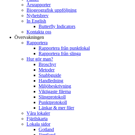
Årsrapporter
Biogeografisk uppföljning
Nyhetsbrev
In English
Butterfly Indicators
Kontakta oss
Övervakningen
Rapportera
Rapportera från punktlokal
Rapportera från slinga
Hur gör man?
Broschyr
Metoder
Snabbguide
Handledning
Miljöbeskrivning
Viktigaste filerna
Slingprotokoll
Punktprotokoll
Länkar & mer filer
Våra lokaler
Fjärilskarta
Lokala sidor
Gotland
Jämtland