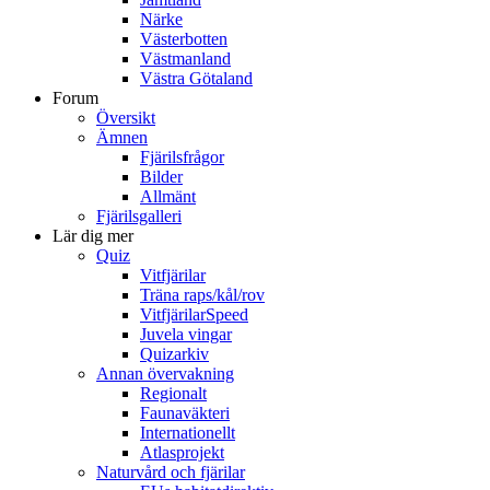
Närke
Västerbotten
Västmanland
Västra Götaland
Forum
Översikt
Ämnen
Fjärilsfrågor
Bilder
Allmänt
Fjärilsgalleri
Lär dig mer
Quiz
Vitfjärilar
Träna raps/kål/rov
VitfjärilarSpeed
Juvela vingar
Quizarkiv
Annan övervakning
Regionalt
Faunaväkteri
Internationellt
Atlasprojekt
Naturvård och fjärilar