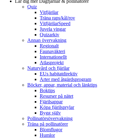
Lär dig mer
Dagfjärilar & pollinatörer
Quiz
Vitfjärilar
Träna raps/kål/rov
VitfjärilarSpeed
Juvela vingar
Quizarkiv
Annan övervakning
Regionalt
Faunaväkteri
Internationellt
Atlasprojekt
Naturvård och fjärilar
EUs habitatdirektiv
Arter med åtgärdsprogram
Böcker, appar, material och länktips
Boktips
Resurser på nätet
Fjärilsappar
Köpa fjärilsprylar
Bygg själv
Pollinatörsövervakning
Träna på pollinatörer
Blomflugor
Humlor