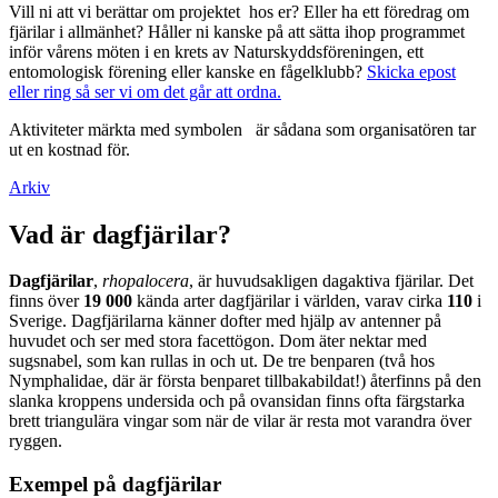
Vill ni att vi berättar om projektet hos er? Eller ha ett föredrag om
fjärilar i allmänhet? Håller ni kanske på att sätta ihop programmet
inför vårens möten i en krets av Naturskyddsföreningen, ett
entomologisk förening eller kanske en fågelklubb?
Skicka epost
eller ring så ser vi om det går att ordna.
Aktiviteter märkta med symbolen
är sådana som organisatören tar
ut en kostnad för.
Arkiv
Vad är dagfjärilar?
Dagfjärilar
,
rhopalocera
, är huvudsakligen dagaktiva fjärilar. Det
finns över
19 000
kända arter dagfjärilar i världen, varav cirka
110
i
Sverige. Dagfjärilarna känner dofter med hjälp av antenner på
huvudet och ser med stora facettögon. Dom äter nektar med
sugsnabel, som kan rullas in och ut. De tre benparen (två hos
Nymphalidae, där är första benparet tillbakabildat!) återfinns på den
slanka kroppens undersida och på ovansidan finns ofta färgstarka
brett triangulära vingar som när de vilar är resta mot varandra över
ryggen.
Exempel på dagfjärilar