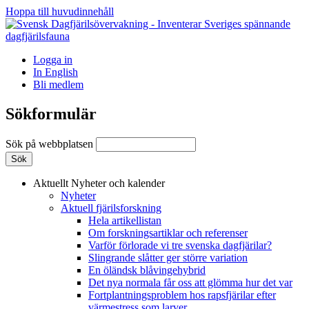
Hoppa till huvudinnehåll
Logga in
In English
Bli medlem
Sökformulär
Sök på webbplatsen
Aktuellt
Nyheter och kalender
Nyheter
Aktuell fjärilsforskning
Hela artikellistan
Om forskningsartiklar och referenser
Varför förlorade vi tre svenska dagfjärilar?
Slingrande slåtter ger större variation
En öländsk blåvingehybrid
Det nya normala får oss att glömma hur det var
Fortplantningsproblem hos rapsfjärilar efter
värmestress som larver