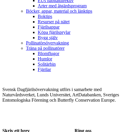
EUs habitatdirektiv
Arter med åtgärdsprogram
Böcker, appar, material och länktips
Boktips
Resurser på nätet
Fjärilsappar
Köpa fjärilsprylar
Bygg själv
Pollinatörsövervakning
Träna på pollinatörer
Blomflugor
Humlor
Solitärbin
Fjärilar
Svensk Dagfjärilsövervakning utförs i samarbete med
Naturvårdsverket, Lunds Universitet, ArtDatabanken, Sveriges
Entomologiska Förening och Butterfly Conservation Europe.
Skriv ett brev
Ring oss