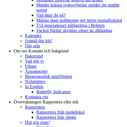
Mindre kräsna sydrovfjärilar sprider sig snabbt
norrut
Vad tittar du på?
Många slags pollinerare ger större bomullsskörd
Två generationer påfågelöga i Belgien
Vackra fjärilar skyddas oftare än alldagliga
Kalender
Anmäl dig här!
Din sida
Om oss
Kontakt och bakgrund
Bakgrund
Vad gör vi
Filmer
Årsrapporter
Biogeografisk uppföljning
Nyhetsbrev
In English
Butterfly Indicators
Kontakta oss
Övervakningen
Rapportera eller sök
Rapportera
Rapportera från punktlokal
Rapportera från slinga
Hur gör man?