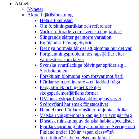
Aktuellt
Nyheter
Aktuell fjärilsforskning
Hela artikellistan
Om forskningsartiklar och referenser
Varför förlorade vi tre svenska dagfjärilar?
Slingrande slåtter ger större variation
En öländsk blåvingehybrid
Det nya normala får oss att glömma hur det var
Fortplantningsproblem hos rapsfjärilar efter
värmestress som larver
Svenska svartfläckiga blåvingar sprider sig i
Storbritannien
Förskjuten blomning som försvar mot fjäril
Fjärilar som pollinerare – en laddad fråga
Färg, storlek och genetik skiljer
skogspärlemorfjärilens former
UV-ljus avslöjar busksnabbvingens larver
Sydrovfjäril har smak för stadslivet
Handel med fjärilar omsätter miljontals dollar
Vätska i vingmembran kan ge fjärilsvingar färg
Drastisk minskning av danska habitatspecialister
Fjärilars spridning till nya områden i Sverige och
Finland under 120 år <span class="sf-
description">– betydelsen av klimat,