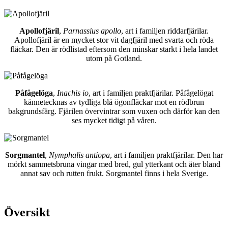
Apollofjäril
,
Parnassius apollo
, art i familjen riddarfjärilar.
Apollofjäril är en mycket stor vit dagfjäril med svarta och röda
fläckar. Den är rödlistad eftersom den minskar starkt i hela landet
utom på Gotland.
Påfågelöga
,
Inachis io
, art i familjen praktfjärilar. Påfågelögat
kännetecknas av tydliga blå ögonfläckar mot en rödbrun
bakgrundsfärg. Fjärilen övervintrar som vuxen och därför kan den
ses mycket tidigt på våren.
Sorgmantel
,
Nymphalis antiopa
, art i familjen praktfjärilar. Den har
mörkt sammetsbruna vingar med bred, gul ytterkant och äter bland
annat sav och rutten frukt. Sorgmantel finns i hela Sverige.
Översikt