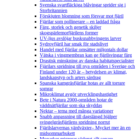
Svenska svartfläckiga blåvingar sprider sig i
Storbritannien
Förskjuten blomning som försvar mot fjäril
Fjärilar som pollinerare – en laddad fråga
Färg, storlek och genetik skiljer
skogspärlemorfjärilens former
UV-ljus avslöjar busksnabbvingens larver
Sydrovfjäril har smak för stadslivet
Handel med fjärilar omsätter miljontals dollar
Vätska i vingmembran kan ge fjärilsvingar färg
Drastisk minskning av danska habitatspecialister
Fjärilars spridning till nya områden i Sverige och
Finland under 120 år
– betydelsen av klimat,
landskapstyp och arters särdrag
Spanska kamgräsfjärilar hotas av allt torrare
somrar
Mikroklimat avgör utvecklingshastighet
Bete i Natura 2000-områden hotar de
väddnätfjärilar som ska skyddas
Nektar – tema med många variationer
Snabb anpassning till dagslängd hjälper
svingelgräsfjärilens spridning norrut
Fjärilslarvernas värdväxter– Mycket mer än en
midsommarbukett
Monarker migrerar söderut allt senare