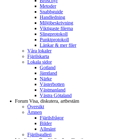
Broschyr
Metoder
Snabbguide
Handledning
Miljöbeskrivning
Viktigaste filerna
Slingprotokoll
Punktprotokoll
Länkar & mer filer
Våra lokaler
Fjärilskarta
Lokala sidor
Gotland
Jämtland
Närke
Västerbotten
Västmanland
Västra Götaland
Forum
Visa, diskutera, artbestäm
Översikt
Ämnen
Fjärilsfrågor
Bilder
Allmänt
Fjärilsgalleri