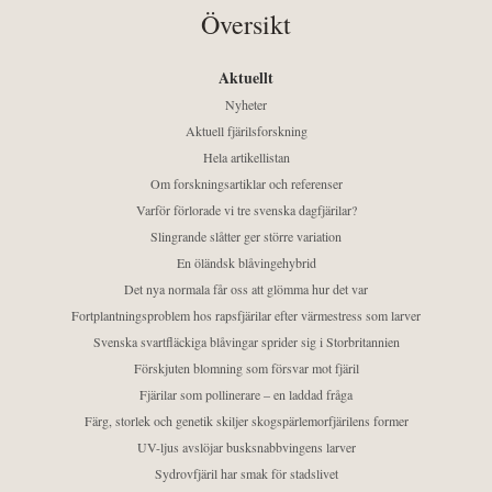
Översikt
Aktuellt
Nyheter
Aktuell fjärilsforskning
Hela artikellistan
Om forskningsartiklar och referenser
Varför förlorade vi tre svenska dagfjärilar?
Slingrande slåtter ger större variation
En öländsk blåvingehybrid
Det nya normala får oss att glömma hur det var
Fortplantningsproblem hos rapsfjärilar efter värmestress som larver
Svenska svartfläckiga blåvingar sprider sig i Storbritannien
Förskjuten blomning som försvar mot fjäril
Fjärilar som pollinerare – en laddad fråga
Färg, storlek och genetik skiljer skogspärlemorfjärilens former
UV-ljus avslöjar busksnabbvingens larver
Sydrovfjäril har smak för stadslivet