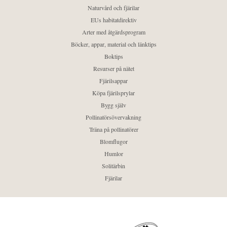
Naturvård och fjärilar
EUs habitatdirektiv
Arter med åtgärdsprogram
Böcker, appar, material och länktips
Boktips
Resurser på nätet
Fjärilsappar
Köpa fjärilsprylar
Bygg själv
Pollinatörsövervakning
Träna på pollinatörer
Blomflugor
Humlor
Solitärbin
Fjärilar