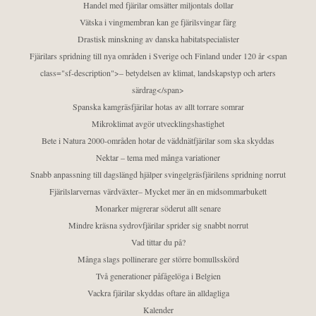
Handel med fjärilar omsätter miljontals dollar
Vätska i vingmembran kan ge fjärilsvingar färg
Drastisk minskning av danska habitatspecialister
Fjärilars spridning till nya områden i Sverige och Finland under 120 år <span
class="sf-description">– betydelsen av klimat, landskapstyp och arters
särdrag</span>
Spanska kamgräsfjärilar hotas av allt torrare somrar
Mikroklimat avgör utvecklingshastighet
Bete i Natura 2000-områden hotar de väddnätfjärilar som ska skyddas
Nektar – tema med många variationer
Snabb anpassning till dagslängd hjälper svingelgräsfjärilens spridning norrut
Fjärilslarvernas värdväxter– Mycket mer än en midsommarbukett
Monarker migrerar söderut allt senare
Mindre kräsna sydrovfjärilar sprider sig snabbt norrut
Vad tittar du på?
Många slags pollinerare ger större bomullsskörd
Två generationer påfågelöga i Belgien
Vackra fjärilar skyddas oftare än alldagliga
Kalender