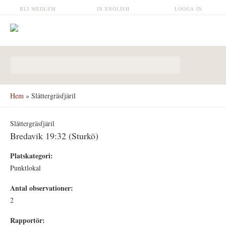
Hoppa till huvudinnehåll
BLI MEDLEM
IN ENGLISH
LOGGA IN
Sökformulär
Hem
» Slåttergräsfjäril
Slåttergräsfjäril
Bredavik 19:32 (Sturkö)
Platskategori:
Punktlokal
Antal observationer:
2
Rapportör: