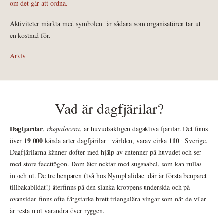
om det går att ordna.
Aktiviteter märkta med symbolen
är sådana som organisatören tar ut
en kostnad för.
Arkiv
Vad är dagfjärilar?
Dagfjärilar
,
rhopalocera
, är huvudsakligen dagaktiva fjärilar. Det finns
19 000
110
över
kända arter dagfjärilar i världen, varav cirka
i Sverige.
Dagfjärilarna känner dofter med hjälp av antenner på huvudet och ser
med stora facettögon. Dom äter nektar med sugsnabel, som kan rullas
in och ut. De tre benparen (två hos Nymphalidae, där är första benparet
tillbakabildat!) återfinns på den slanka kroppens undersida och på
ovansidan finns ofta färgstarka brett triangulära vingar som när de vilar
är resta mot varandra över ryggen.