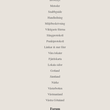
Metoder
Snabbguide
Handledning
Miljöbeskrivning
Viktigaste filerna
Slingprotokoll
Punktprotokoll
Länkar & mer filer
Våra lokaler
Fjärilskarta
Lokala sidor
Gotland
Jämtland
Närke
Västerbotten
Västmanland
Västra Götaland
Forum