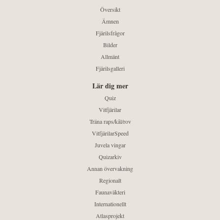
Översikt
Ämnen
Fjärilsfrågor
Bilder
Allmänt
Fjärilsgalleri
Lär dig mer
Quiz
Vitfjärilar
Träna raps/kål/rov
VitfjärilarSpeed
Juvela vingar
Quizarkiv
Annan övervakning
Regionalt
Faunaväkteri
Internationellt
Atlasprojekt