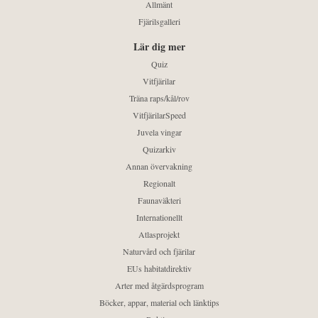
Allmänt
Fjärilsgalleri
Lär dig mer
Quiz
Vitfjärilar
Träna raps/kål/rov
VitfjärilarSpeed
Juvela vingar
Quizarkiv
Annan övervakning
Regionalt
Faunaväkteri
Internationellt
Atlasprojekt
Naturvård och fjärilar
EUs habitatdirektiv
Arter med åtgärdsprogram
Böcker, appar, material och länktips