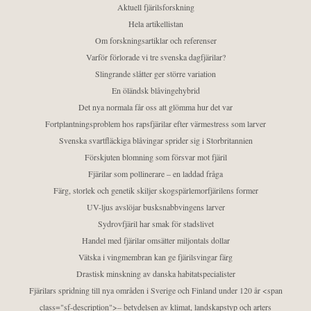
Aktuell fjärilsforskning
Hela artikellistan
Om forskningsartiklar och referenser
Varför förlorade vi tre svenska dagfjärilar?
Slingrande slåtter ger större variation
En öländsk blåvingehybrid
Det nya normala får oss att glömma hur det var
Fortplantningsproblem hos rapsfjärilar efter värmestress som larver
Svenska svartfläckiga blåvingar sprider sig i Storbritannien
Förskjuten blomning som försvar mot fjäril
Fjärilar som pollinerare – en laddad fråga
Färg, storlek och genetik skiljer skogspärlemorfjärilens former
UV-ljus avslöjar busksnabbvingens larver
Sydrovfjäril har smak för stadslivet
Handel med fjärilar omsätter miljontals dollar
Vätska i vingmembran kan ge fjärilsvingar färg
Drastisk minskning av danska habitatspecialister
Fjärilars spridning till nya områden i Sverige och Finland under 120 år <span
class="sf-description">– betydelsen av klimat, landskapstyp och arters