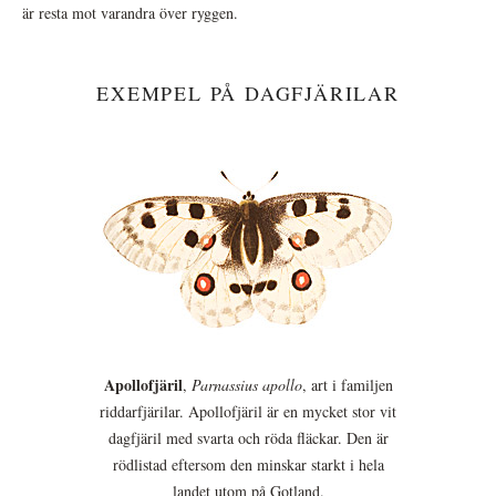
är resta mot varandra över ryggen.
EXEMPEL PÅ DAGFJÄRILAR
Apollofjäril
,
Parnassius apollo
, art i familjen
riddarfjärilar. Apollofjäril är en mycket stor vit
dagfjäril med svarta och röda fläckar. Den är
rödlistad eftersom den minskar starkt i hela
landet utom på Gotland.