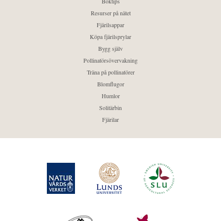
Boktips
Resurser på nätet
Fjärilsappar
Köpa fjärilsprylar
Bygg själv
Pollinatörsövervakning
Träna på pollinatörer
Blomflugor
Humlor
Solitärbin
Fjärilar