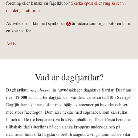
förening eller kanske en fågelklubb?
Skicka epost eller ring så ser vi
om det går att ordna.
Aktiviteter märkta med symbolen
är sådana som organisatören tar ut
en kostnad för.
Arkiv
Vad är dagfjärilar?
Dagfjärilar
,
rhopalocera
, är huvudsakligen dagaktiva fjärilar. Det finns
19 000
110
över
kända arter dagfjärilar i världen, varav cirka
i Sverige.
Dagfjärilarna känner dofter med hjälp av antenner på huvudet och ser
med stora facettögon. Dom äter nektar med sugsnabel, som kan rullas
in och ut. De tre benparen (två hos Nymphalidae, där är första benparet
tillbakabildat!) återfinns på den slanka kroppens undersida och på
ovansidan finns ofta färgstarka brett triangulära vingar som när de vilar