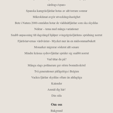
särdrag</span>
Spanska kamgräsfjärilar hotas av allt torrare somrar
Mikroklimat avgör utvecklingshastighet
Bete i Natura 2000-områden hotar de väddnätfjärilar som ska skyddas
Nektar – tema med många variationer
Snabb anpassning till dagslängd hjälper svingelgräsfjärilens spridning norrut
Fjärilslarvernas värdväxter– Mycket mer än en midsommarbukett
Monarker migrerar söderut allt senare
Mindre kräsna sydrovfjärilar sprider sig snabbt norrut
Vad tittar du på?
Många slags pollinerare ger större bomullsskörd
Två generationer påfågelöga i Belgien
Vackra fjärilar skyddas oftare än alldagliga
Kalender
Anmäl dig här!
Din sida
Om oss
Bakgrund