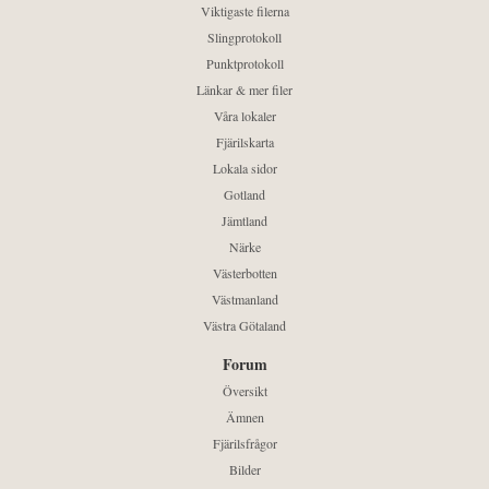
Viktigaste filerna
Slingprotokoll
Punktprotokoll
Länkar & mer filer
Våra lokaler
Fjärilskarta
Lokala sidor
Gotland
Jämtland
Närke
Västerbotten
Västmanland
Västra Götaland
Forum
Översikt
Ämnen
Fjärilsfrågor
Bilder