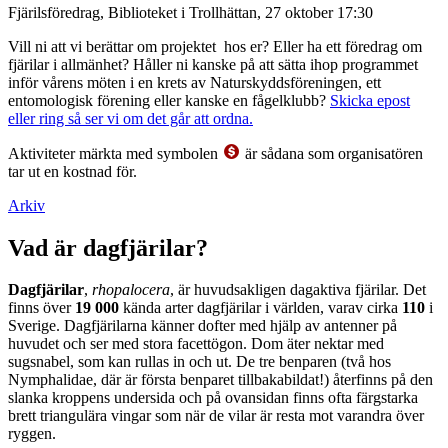
Fjärilsföredrag, Biblioteket i Trollhättan, 27 oktober 17:30
Vill ni att vi berättar om projektet hos er? Eller ha ett föredrag om
fjärilar i allmänhet? Håller ni kanske på att sätta ihop programmet
inför vårens möten i en krets av Naturskyddsföreningen, ett
entomologisk förening eller kanske en fågelklubb?
Skicka epost
eller ring så ser vi om det går att ordna.
Aktiviteter märkta med symbolen
är sådana som organisatören
tar ut en kostnad för.
Arkiv
Vad är dagfjärilar?
Dagfjärilar
,
rhopalocera
, är huvudsakligen dagaktiva fjärilar. Det
finns över
19 000
kända arter dagfjärilar i världen, varav cirka
110
i
Sverige. Dagfjärilarna känner dofter med hjälp av antenner på
huvudet och ser med stora facettögon. Dom äter nektar med
sugsnabel, som kan rullas in och ut. De tre benparen (två hos
Nymphalidae, där är första benparet tillbakabildat!) återfinns på den
slanka kroppens undersida och på ovansidan finns ofta färgstarka
brett triangulära vingar som när de vilar är resta mot varandra över
ryggen.