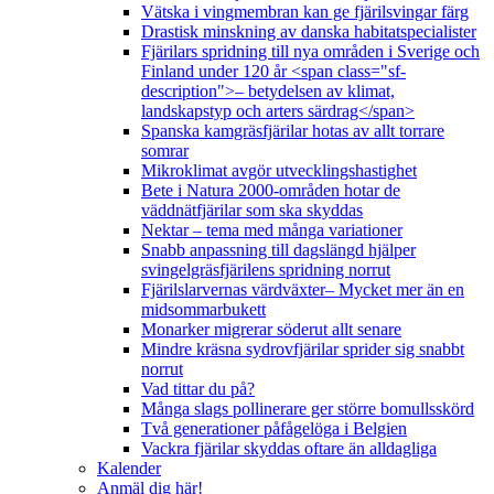
Vätska i vingmembran kan ge fjärilsvingar färg
Drastisk minskning av danska habitatspecialister
Fjärilars spridning till nya områden i Sverige och
Finland under 120 år <span class="sf-
description">– betydelsen av klimat,
landskapstyp och arters särdrag</span>
Spanska kamgräsfjärilar hotas av allt torrare
somrar
Mikroklimat avgör utvecklingshastighet
Bete i Natura 2000-områden hotar de
väddnätfjärilar som ska skyddas
Nektar – tema med många variationer
Snabb anpassning till dagslängd hjälper
svingelgräsfjärilens spridning norrut
Fjärilslarvernas värdväxter– Mycket mer än en
midsommarbukett
Monarker migrerar söderut allt senare
Mindre kräsna sydrovfjärilar sprider sig snabbt
norrut
Vad tittar du på?
Många slags pollinerare ger större bomullsskörd
Två generationer påfågelöga i Belgien
Vackra fjärilar skyddas oftare än alldagliga
Kalender
Anmäl dig här!