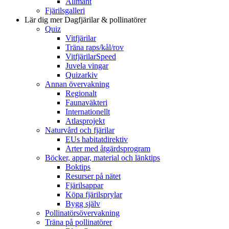
Allmänt
Fjärilsgalleri
Lär dig mer
Dagfjärilar & pollinatörer
Quiz
Vitfjärilar
Träna raps/kål/rov
VitfjärilarSpeed
Juvela vingar
Quizarkiv
Annan övervakning
Regionalt
Faunaväkteri
Internationellt
Atlasprojekt
Naturvård och fjärilar
EUs habitatdirektiv
Arter med åtgärdsprogram
Böcker, appar, material och länktips
Boktips
Resurser på nätet
Fjärilsappar
Köpa fjärilsprylar
Bygg själv
Pollinatörsövervakning
Träna på pollinatörer