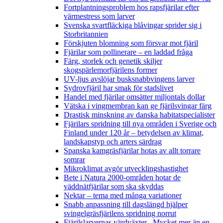
Fortplantningsproblem hos rapsfjärilar efter
värmestress som larver
Svenska svartfläckiga blåvingar sprider sig i
Storbritannien
Förskjuten blomning som försvar mot fjäril
Fjärilar som pollinerare – en laddad fråga
Färg, storlek och genetik skiljer
skogspärlemorfjärilens former
UV-ljus avslöjar busksnabbvingens larver
Sydrovfjäril har smak för stadslivet
Handel med fjärilar omsätter miljontals dollar
Vätska i vingmembran kan ge fjärilsvingar färg
Drastisk minskning av danska habitatspecialister
Fjärilars spridning till nya områden i Sverige och
Finland under 120 år
– betydelsen av klimat,
landskapstyp och arters särdrag
Spanska kamgräsfjärilar hotas av allt torrare
somrar
Mikroklimat avgör utvecklingshastighet
Bete i Natura 2000-områden hotar de
väddnätfjärilar som ska skyddas
Nektar – tema med många variationer
Snabb anpassning till dagslängd hjälper
svingelgräsfjärilens spridning norrut
Fjärilslarvernas värdväxter– Mycket mer än en