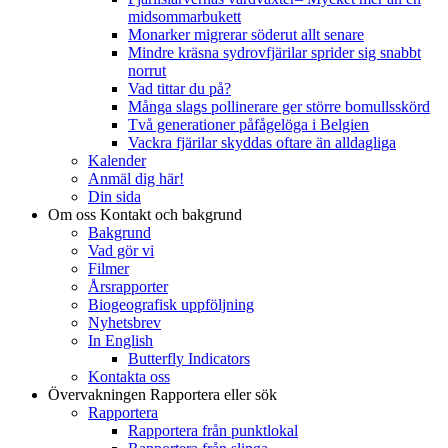
midsommarbukett
Monarker migrerar söderut allt senare
Mindre kräsna sydrovfjärilar sprider sig snabbt
norrut
Vad tittar du på?
Många slags pollinerare ger större bomullsskörd
Två generationer påfågelöga i Belgien
Vackra fjärilar skyddas oftare än alldagliga
Kalender
Anmäl dig här!
Din sida
Om oss
Kontakt och bakgrund
Bakgrund
Vad gör vi
Filmer
Årsrapporter
Biogeografisk uppföljning
Nyhetsbrev
In English
Butterfly Indicators
Kontakta oss
Övervakningen
Rapportera eller sök
Rapportera
Rapportera från punktlokal