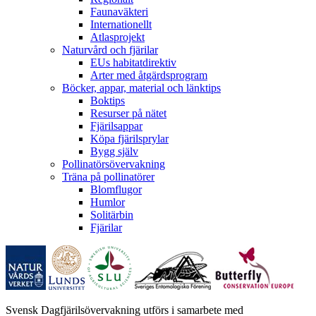
Faunaväkteri
Internationellt
Atlasprojekt
Naturvård och fjärilar
EUs habitatdirektiv
Arter med åtgärdsprogram
Böcker, appar, material och länktips
Boktips
Resurser på nätet
Fjärilsappar
Köpa fjärilsprylar
Bygg själv
Pollinatörsövervakning
Träna på pollinatörer
Blomflugor
Humlor
Solitärbin
Fjärilar
Svensk Dagfjärilsövervakning utförs i samarbete med