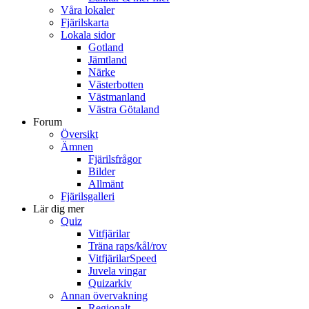
Våra lokaler
Fjärilskarta
Lokala sidor
Gotland
Jämtland
Närke
Västerbotten
Västmanland
Västra Götaland
Forum
Översikt
Ämnen
Fjärilsfrågor
Bilder
Allmänt
Fjärilsgalleri
Lär dig mer
Quiz
Vitfjärilar
Träna raps/kål/rov
VitfjärilarSpeed
Juvela vingar
Quizarkiv
Annan övervakning
Regionalt