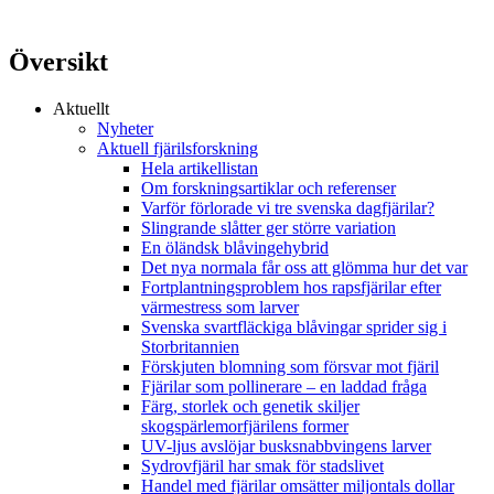
Översikt
Aktuellt
Nyheter
Aktuell fjärilsforskning
Hela artikellistan
Om forskningsartiklar och referenser
Varför förlorade vi tre svenska dagfjärilar?
Slingrande slåtter ger större variation
En öländsk blåvingehybrid
Det nya normala får oss att glömma hur det var
Fortplantningsproblem hos rapsfjärilar efter
värmestress som larver
Svenska svartfläckiga blåvingar sprider sig i
Storbritannien
Förskjuten blomning som försvar mot fjäril
Fjärilar som pollinerare – en laddad fråga
Färg, storlek och genetik skiljer
skogspärlemorfjärilens former
UV-ljus avslöjar busksnabbvingens larver
Sydrovfjäril har smak för stadslivet
Handel med fjärilar omsätter miljontals dollar