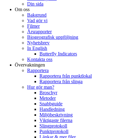
Din sida
Om oss
Bakgrund
Vad gör vi
Filmer
Årsrapporter
Biogeografisk uppföljning
Nyhetsbrev
In English
Butterfly Indicators
Kontakta oss
Övervakningen
Rapportera
Rapportera från punktlokal
Rapportera från slinga
Hur gör man?
Broschyr
Metoder
Snabbguide
Handledning
Miljöbeskrivning
Viktigaste filerna
Slingprotokoll
Punktprotokoll
Länkar & mer filer