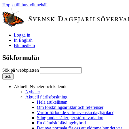
Hoppa till huvudinnehåll
Logga in
In English
Bli medlem
Sökformulär
Sök på webbplatsen
Aktuellt
Nyheter och kalender
Nyheter
Aktuell fjärilsforskning
Hela artikellistan
Om forskningsartiklar och referenser
Varför förlorade vi tre svenska dagfjärilar?
Slingrande slåtter ger större variation
En öländsk blåvingehybrid
Det nya normala får oss att glömma hur det var