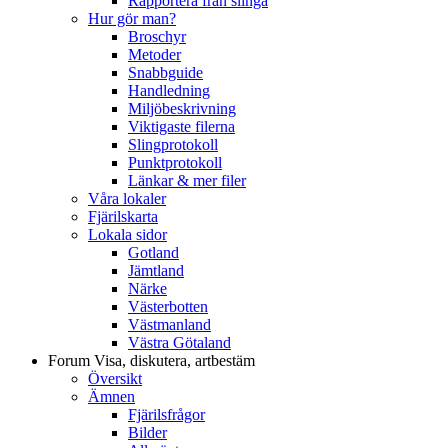
Rapportera från slinga
Hur gör man?
Broschyr
Metoder
Snabbguide
Handledning
Miljöbeskrivning
Viktigaste filerna
Slingprotokoll
Punktprotokoll
Länkar & mer filer
Våra lokaler
Fjärilskarta
Lokala sidor
Gotland
Jämtland
Närke
Västerbotten
Västmanland
Västra Götaland
Forum
Visa, diskutera, artbestäm
Översikt
Ämnen
Fjärilsfrågor
Bilder