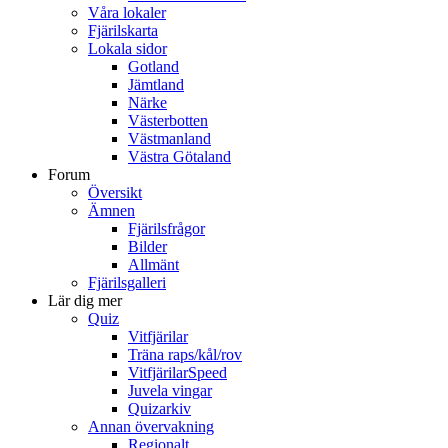
Våra lokaler
Fjärilskarta
Lokala sidor
Gotland
Jämtland
Närke
Västerbotten
Västmanland
Västra Götaland
Forum
Översikt
Ämnen
Fjärilsfrågor
Bilder
Allmänt
Fjärilsgalleri
Lär dig mer
Quiz
Vitfjärilar
Träna raps/kål/rov
VitfjärilarSpeed
Juvela vingar
Quizarkiv
Annan övervakning
Regionalt