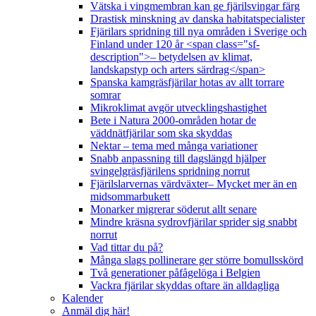
Vätska i vingmembran kan ge fjärilsvingar färg
Drastisk minskning av danska habitatspecialister
Fjärilars spridning till nya områden i Sverige och
Finland under 120 år <span class="sf-
description">– betydelsen av klimat,
landskapstyp och arters särdrag</span>
Spanska kamgräsfjärilar hotas av allt torrare
somrar
Mikroklimat avgör utvecklingshastighet
Bete i Natura 2000-områden hotar de
väddnätfjärilar som ska skyddas
Nektar – tema med många variationer
Snabb anpassning till dagslängd hjälper
svingelgräsfjärilens spridning norrut
Fjärilslarvernas värdväxter– Mycket mer än en
midsommarbukett
Monarker migrerar söderut allt senare
Mindre kräsna sydrovfjärilar sprider sig snabbt
norrut
Vad tittar du på?
Många slags pollinerare ger större bomullsskörd
Två generationer påfågelöga i Belgien
Vackra fjärilar skyddas oftare än alldagliga
Kalender
Anmäl dig här!