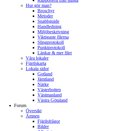
Rapportera från slinga
Hur gör man?
Broschyr
Metoder
Snabbguide
Handledning
Miljöbeskrivning
Viktigaste filerna
Slingprotokoll
Punktprotokoll
Länkar & mer filer
Våra lokaler
Fjärilskarta
Lokala sidor
Gotland
Jämtland
Närke
Västerbotten
Västmanland
Västra Götaland
Forum
Översikt
Ämnen
Fjärilsfrågor
Bilder