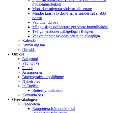
midsommarbukett
Monarker migrerar söderut allt senare
Mindre kräsna sydrovfjärilar sprider sig snabbt
norrut
Vad tittar du på?
Många slags pollinerare ger större bomullsskörd
Två generationer påfågelöga i Belgien
Vackra fjärilar skyddas oftare än alldagliga
Kalender
Anmäl dig här!
Din sida
Om oss
Bakgrund
Vad gör vi
Filmer
Årsrapporter
Biogeografisk uppföljning
Nyhetsbrev
In English
Butterfly Indicators
Kontakta oss
Övervakningen
Rapportera
Rapportera från punktlokal