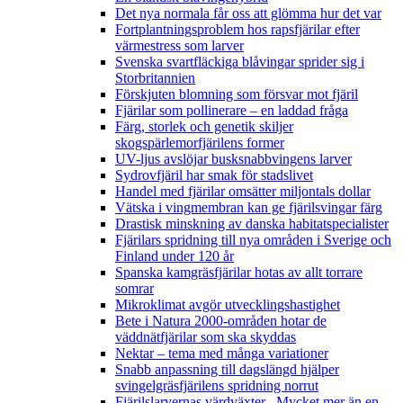
Det nya normala får oss att glömma hur det var
Fortplantningsproblem hos rapsfjärilar efter
värmestress som larver
Svenska svartfläckiga blåvingar sprider sig i
Storbritannien
Förskjuten blomning som försvar mot fjäril
Fjärilar som pollinerare – en laddad fråga
Färg, storlek och genetik skiljer
skogspärlemorfjärilens former
UV-ljus avslöjar busksnabbvingens larver
Sydrovfjäril har smak för stadslivet
Handel med fjärilar omsätter miljontals dollar
Vätska i vingmembran kan ge fjärilsvingar färg
Drastisk minskning av danska habitatspecialister
Fjärilars spridning till nya områden i Sverige och
Finland under 120 år
Spanska kamgräsfjärilar hotas av allt torrare
somrar
Mikroklimat avgör utvecklingshastighet
Bete i Natura 2000-områden hotar de
väddnätfjärilar som ska skyddas
Nektar – tema med många variationer
Snabb anpassning till dagslängd hjälper
svingelgräsfjärilens spridning norrut
Fjärilslarvernas värdväxter– Mycket mer än en