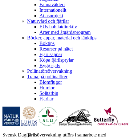
Faunaväkteri
Internationellt
Atlasprojekt
Naturvård och fjärilar
EUs habitatdirektiv
Arter med åtgärdsprogram
Böcker, appar, material och länktips
Boktips
Resurser på nätet
Fjärilsappar
Köpa fjärilsprylar
Bygg själv
Pollinatörsövervakning
Träna på pollinatörer
Blomflugor
Humlor
Solitärbin
Fjärilar
Svensk Dagfjärilsövervakning utförs i samarbete med