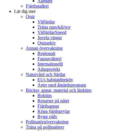
Allmänt
Fjärilsgalleri
Lär dig mer
Quiz
Vitfjärilar
Träna raps/kål/rov
VitfjärilarSpeed
Juvela vingar
Quizarkiv
Annan övervakning
Regionalt
Faunaväkteri
Internationellt
Atlasprojekt
Naturvård och fjärilar
EUs habitatdirektiv
Arter med åtgärdsprogram
Böcker, appar, material och länktips
Boktips
Resurser på nätet
Fjärilsappar
Köpa fjärilsprylar
Bygg själv
Pollinatörsövervakning
Träna på pollinatörer