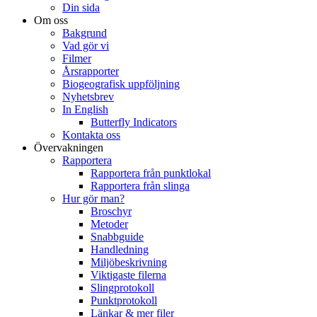
Din sida
Om oss
Bakgrund
Vad gör vi
Filmer
Årsrapporter
Biogeografisk uppföljning
Nyhetsbrev
In English
Butterfly Indicators
Kontakta oss
Övervakningen
Rapportera
Rapportera från punktlokal
Rapportera från slinga
Hur gör man?
Broschyr
Metoder
Snabbguide
Handledning
Miljöbeskrivning
Viktigaste filerna
Slingprotokoll
Punktprotokoll
Länkar & mer filer