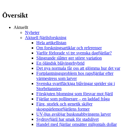
Översikt
Aktuellt
Nyheter
Aktuell fjärilsforskning
Hela artikellistan
Om forskningsartiklar och referenser
Varför förlorade vi tre svenska dagfjärilar?
Slingrande slåtter ger större variation
En öländsk blåvingehybrid
Det nya normala får oss att glömma hur det var
Fortplantningsproblem hos rapsfjärilar efter
värmestress som larver
Svenska svartfläckiga blåvingar sprider sig i
Storbritannien
Förskjuten blomning som försvar mot fjäril
Fjärilar som pollinerare – en laddad fråga
Färg, storlek och genetik skiljer
skogspärlemorfjärilens former
UV-ljus avslöjar busksnabbvingens larver
Sydrovfjäril har smak för stadslivet
Handel med fjärilar omsätter miljontals dollar