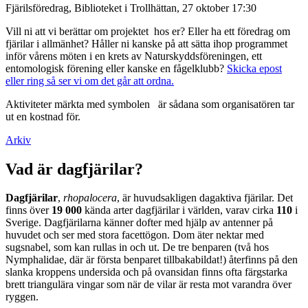
Fjärilsföredrag, Biblioteket i Trollhättan, 27 oktober 17:30
Vill ni att vi berättar om projektet hos er? Eller ha ett föredrag om
fjärilar i allmänhet? Håller ni kanske på att sätta ihop programmet
inför vårens möten i en krets av Naturskyddsföreningen, ett
entomologisk förening eller kanske en fågelklubb?
Skicka epost
eller ring så ser vi om det går att ordna.
Aktiviteter märkta med symbolen
är sådana som organisatören tar
ut en kostnad för.
Arkiv
Vad är dagfjärilar?
Dagfjärilar
,
rhopalocera
, är huvudsakligen dagaktiva fjärilar. Det
finns över
19 000
kända arter dagfjärilar i världen, varav cirka
110
i
Sverige. Dagfjärilarna känner dofter med hjälp av antenner på
huvudet och ser med stora facettögon. Dom äter nektar med
sugsnabel, som kan rullas in och ut. De tre benparen (två hos
Nymphalidae, där är första benparet tillbakabildat!) återfinns på den
slanka kroppens undersida och på ovansidan finns ofta färgstarka
brett triangulära vingar som när de vilar är resta mot varandra över
ryggen.