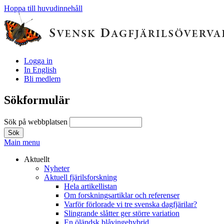
Hoppa till huvudinnehåll
Logga in
In English
Bli medlem
Sökformulär
Sök på webbplatsen
Main menu
Aktuellt
Nyheter
Aktuell fjärilsforskning
Hela artikellistan
Om forskningsartiklar och referenser
Varför förlorade vi tre svenska dagfjärilar?
Slingrande slåtter ger större variation
En öländsk blåvingehybrid