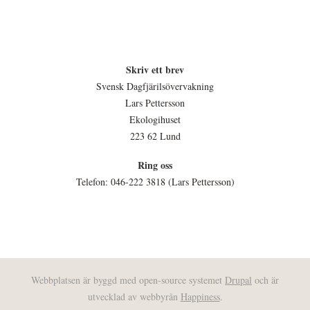
Skriv ett brev
Svensk Dagfjärilsövervakning
Lars Pettersson
Ekologihuset
223 62 Lund
Ring oss
Telefon: 046-222 3818 (Lars Pettersson)
Webbplatsen är byggd med open-source systemet
Drupal
och är
utvecklad av webbyrån
Happiness
.