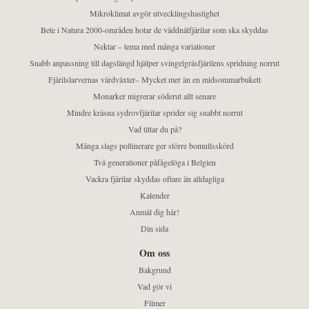
Mikroklimat avgör utvecklingshastighet
Bete i Natura 2000-områden hotar de väddnätfjärilar som ska skyddas
Nektar – tema med många variationer
Snabb anpassning till dagslängd hjälper svingelgräsfjärilens spridning norrut
Fjärilslarvernas värdväxter– Mycket mer än en midsommarbukett
Monarker migrerar söderut allt senare
Mindre kräsna sydrovfjärilar sprider sig snabbt norrut
Vad tittar du på?
Många slags pollinerare ger större bomullsskörd
Två generationer påfågelöga i Belgien
Vackra fjärilar skyddas oftare än alldagliga
Kalender
Anmäl dig här!
Din sida
Om oss
Bakgrund
Vad gör vi
Filmer