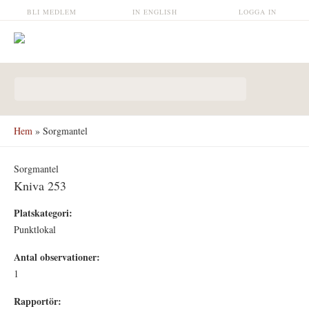
Hoppa till huvudinnehåll
BLI MEDLEM
IN ENGLISH
LOGGA IN
Sökformulär
Hem
» Sorgmantel
Sorgmantel
Kniva 253
Platskategori:
Punktlokal
Antal observationer:
1
Rapportör: