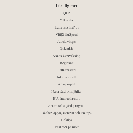
Lär dig mer
Quiz
Vitfjärilar
Träna raps/kål/rov
VitfjärilarSpeed
Juvela vingar
Quizarkiv
Annan övervakning
Regionalt
Faunaväkteri
Internationellt
Atlasprojekt
Naturvård och fjärilar
EUs habitatdirektiv
Arter med åtgärdsprogram
Böcker, appar, material och länktips
Boktips
Resurser på nätet