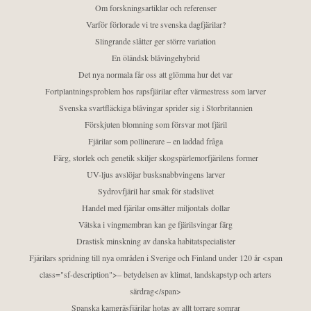
Om forskningsartiklar och referenser
Varför förlorade vi tre svenska dagfjärilar?
Slingrande slåtter ger större variation
En öländsk blåvingehybrid
Det nya normala får oss att glömma hur det var
Fortplantningsproblem hos rapsfjärilar efter värmestress som larver
Svenska svartfläckiga blåvingar sprider sig i Storbritannien
Förskjuten blomning som försvar mot fjäril
Fjärilar som pollinerare – en laddad fråga
Färg, storlek och genetik skiljer skogspärlemorfjärilens former
UV-ljus avslöjar busksnabbvingens larver
Sydrovfjäril har smak för stadslivet
Handel med fjärilar omsätter miljontals dollar
Vätska i vingmembran kan ge fjärilsvingar färg
Drastisk minskning av danska habitatspecialister
Fjärilars spridning till nya områden i Sverige och Finland under 120 år <span
class="sf-description">– betydelsen av klimat, landskapstyp och arters
särdrag</span>
Spanska kamgräsfjärilar hotas av allt torrare somrar