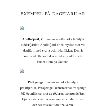
EXEMPEL PÅ DAGFJÄRILAR
Apollofjäril
,
Parnassius apollo
, art i familjen
riddarfjärilar. Apollofjäril är en mycket stor vit
dagfjäril med svarta och röda fläckar. Den är
rödlistad eftersom den minskar starkt i hela
landet utom på Gotland.
Påfågelöga
,
Inachis io
, art i familjen
praktfjärilar. Påfågelögat kännetecknas av tydliga
blå ögonfläckar mot en rödbrun bakgrundsfärg.
Fjärilen övervintrar som vuxen och därför kan
den ses mycket tidigt på våren.