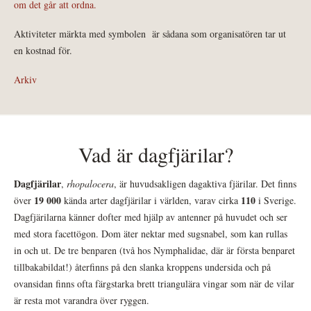
om det går att ordna.
Aktiviteter märkta med symbolen
är sådana som organisatören tar ut
en kostnad för.
Arkiv
Vad är dagfjärilar?
Dagfjärilar
,
rhopalocera
, är huvudsakligen dagaktiva fjärilar. Det finns
19 000
110
över
kända arter dagfjärilar i världen, varav cirka
i Sverige.
Dagfjärilarna känner dofter med hjälp av antenner på huvudet och ser
med stora facettögon. Dom äter nektar med sugsnabel, som kan rullas
in och ut. De tre benparen (två hos Nymphalidae, där är första benparet
tillbakabildat!) återfinns på den slanka kroppens undersida och på
ovansidan finns ofta färgstarka brett triangulära vingar som när de vilar
är resta mot varandra över ryggen.