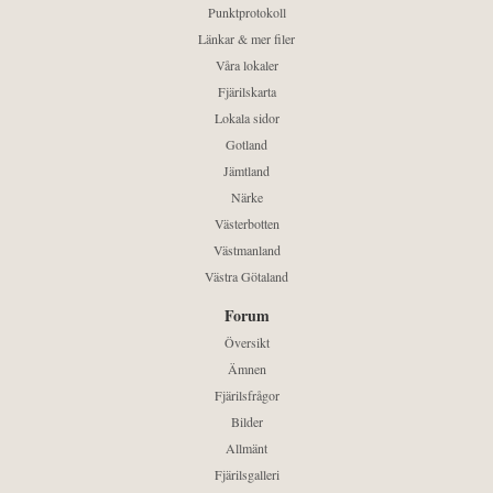
Punktprotokoll
Länkar & mer filer
Våra lokaler
Fjärilskarta
Lokala sidor
Gotland
Jämtland
Närke
Västerbotten
Västmanland
Västra Götaland
Forum
Översikt
Ämnen
Fjärilsfrågor
Bilder
Allmänt
Fjärilsgalleri