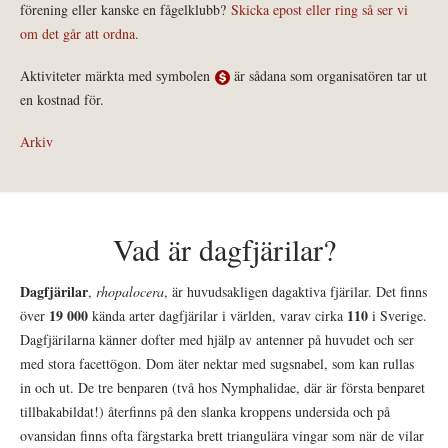
förening eller kanske en fågelklubb?
Skicka epost eller ring så ser vi
om det går att ordna.
Aktiviteter märkta med symbolen
är sådana som organisatören tar ut
en kostnad för.
Arkiv
Vad är dagfjärilar?
Dagfjärilar
,
rhopalocera
, är huvudsakligen dagaktiva fjärilar. Det finns
19 000
110
över
kända arter dagfjärilar i världen, varav cirka
i Sverige.
Dagfjärilarna känner dofter med hjälp av antenner på huvudet och ser
med stora facettögon. Dom äter nektar med sugsnabel, som kan rullas
in och ut. De tre benparen (två hos Nymphalidae, där är första benparet
tillbakabildat!) återfinns på den slanka kroppens undersida och på
ovansidan finns ofta färgstarka brett triangulära vingar som när de vilar