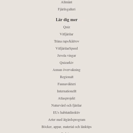
Allmänt
Fjärilsgalleri
Lär dig mer
Quiz
Vitfjärilar
Träna raps/kål/rov
VitfjärilarSpeed
Juvela vingar
Quizarkiv
Annan övervakning
Regionalt
Faunaväkteri
Internationellt
Atlasprojekt
Naturvård och fjärilar
EUs habitatdirektiv
Arter med åtgärdsprogram
Böcker, appar, material och länktips