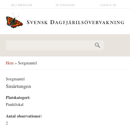
Hoppa till huvudinnehåll
BLI MEDLEM
IN ENGLISH
LOGGA IN
Sökformulär
Hem
» Sorgmantel
Sorgmantel
Smärtungen
Platskategori:
Punktlokal
Antal observationer:
2