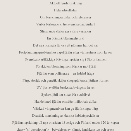
Aktuell fjärilsforskning
Hela artikellistan
Om forskningsartiklar och referenser
Varför förlorade vi tre svenska dagfjärilar?
Slingrande slåtter ger större variation
En öländsk blåvingehybrid
Det nya normala får oss att glömma hur det var
Fortplantningsproblem hos rapsfjärilar efter värmestress som larver
Svenska svartfläckiga blåvingar sprider sig i Storbritannien
Förskjuten blomning som försvar mot fjäril
Fjärilar som pollinerare – en laddad fråga
Färg, storlek och genetik skiljer skogspärlemorfjärilens former
UV-ljus avslöjar busksnabbvingens larver
Sydrovfjäril har smak för stadslivet
Handel med fjärilar omsätter miljontals dollar
Vätska i vingmembran kan ge fjärilsvingar färg
Drastisk minskning av danska habitatspecialister
Fjärilars spridning till nya områden i Sverige och Finland under 120 år <span
class="sf-description">– betydelsen av klimat, landskapstyp och arters