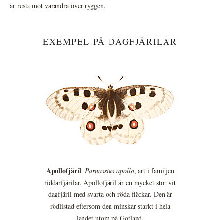
är resta mot varandra över ryggen.
EXEMPEL PÅ DAGFJÄRILAR
Apollofjäril
,
Parnassius apollo
, art i familjen
riddarfjärilar. Apollofjäril är en mycket stor vit
dagfjäril med svarta och röda fläckar. Den är
rödlistad eftersom den minskar starkt i hela
landet utom på Gotland.