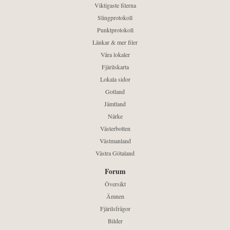
Viktigaste filerna
Slingprotokoll
Punktprotokoll
Länkar & mer filer
Våra lokaler
Fjärilskarta
Lokala sidor
Gotland
Jämtland
Närke
Västerbotten
Västmanland
Västra Götaland
Forum
Översikt
Ämnen
Fjärilsfrågor
Bilder