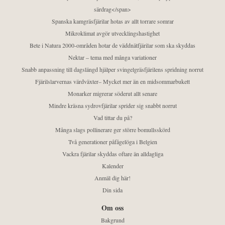
särdrag</span>
Spanska kamgräsfjärilar hotas av allt torrare somrar
Mikroklimat avgör utvecklingshastighet
Bete i Natura 2000-områden hotar de väddnätfjärilar som ska skyddas
Nektar – tema med många variationer
Snabb anpassning till dagslängd hjälper svingelgräsfjärilens spridning norrut
Fjärilslarvernas värdväxter– Mycket mer än en midsommarbukett
Monarker migrerar söderut allt senare
Mindre kräsna sydrovfjärilar sprider sig snabbt norrut
Vad tittar du på?
Många slags pollinerare ger större bomullsskörd
Två generationer påfågelöga i Belgien
Vackra fjärilar skyddas oftare än alldagliga
Kalender
Anmäl dig här!
Din sida
Om oss
Bakgrund