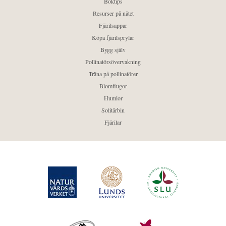
Boktips
Resurser på nätet
Fjärilsappar
Köpa fjärilsprylar
Bygg själv
Pollinatörsövervakning
Träna på pollinatörer
Blomflugor
Humlor
Solitärbin
Fjärilar