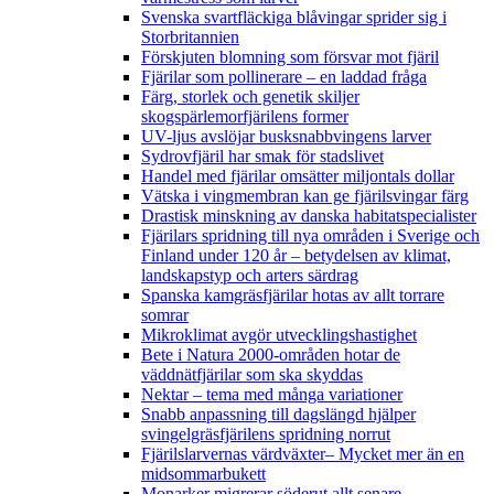
Svenska svartfläckiga blåvingar sprider sig i
Storbritannien
Förskjuten blomning som försvar mot fjäril
Fjärilar som pollinerare – en laddad fråga
Färg, storlek och genetik skiljer
skogspärlemorfjärilens former
UV-ljus avslöjar busksnabbvingens larver
Sydrovfjäril har smak för stadslivet
Handel med fjärilar omsätter miljontals dollar
Vätska i vingmembran kan ge fjärilsvingar färg
Drastisk minskning av danska habitatspecialister
Fjärilars spridning till nya områden i Sverige och
Finland under 120 år
– betydelsen av klimat,
landskapstyp och arters särdrag
Spanska kamgräsfjärilar hotas av allt torrare
somrar
Mikroklimat avgör utvecklingshastighet
Bete i Natura 2000-områden hotar de
väddnätfjärilar som ska skyddas
Nektar – tema med många variationer
Snabb anpassning till dagslängd hjälper
svingelgräsfjärilens spridning norrut
Fjärilslarvernas värdväxter– Mycket mer än en
midsommarbukett
Monarker migrerar söderut allt senare