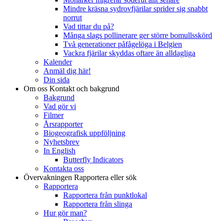
Mindre kräsna sydrovfjärilar sprider sig snabbt
norrut
Vad tittar du på?
Många slags pollinerare ger större bomullsskörd
Två generationer påfågelöga i Belgien
Vackra fjärilar skyddas oftare än alldagliga
Kalender
Anmäl dig här!
Din sida
Om oss
Kontakt och bakgrund
Bakgrund
Vad gör vi
Filmer
Årsrapporter
Biogeografisk uppföljning
Nyhetsbrev
In English
Butterfly Indicators
Kontakta oss
Övervakningen
Rapportera eller sök
Rapportera
Rapportera från punktlokal
Rapportera från slinga
Hur gör man?