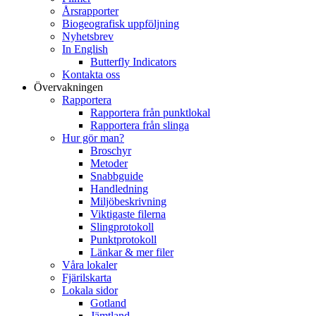
Årsrapporter
Biogeografisk uppföljning
Nyhetsbrev
In English
Butterfly Indicators
Kontakta oss
Övervakningen
Rapportera
Rapportera från punktlokal
Rapportera från slinga
Hur gör man?
Broschyr
Metoder
Snabbguide
Handledning
Miljöbeskrivning
Viktigaste filerna
Slingprotokoll
Punktprotokoll
Länkar & mer filer
Våra lokaler
Fjärilskarta
Lokala sidor
Gotland
Jämtland