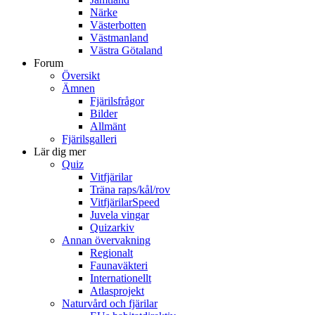
Närke
Västerbotten
Västmanland
Västra Götaland
Forum
Översikt
Ämnen
Fjärilsfrågor
Bilder
Allmänt
Fjärilsgalleri
Lär dig mer
Quiz
Vitfjärilar
Träna raps/kål/rov
VitfjärilarSpeed
Juvela vingar
Quizarkiv
Annan övervakning
Regionalt
Faunaväkteri
Internationellt
Atlasprojekt
Naturvård och fjärilar