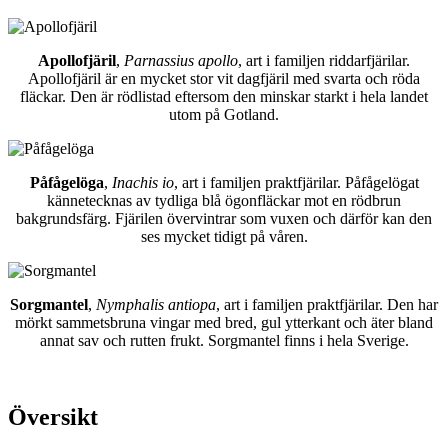
Apollofjäril
,
Parnassius apollo
, art i familjen riddarfjärilar.
Apollofjäril är en mycket stor vit dagfjäril med svarta och röda
fläckar. Den är rödlistad eftersom den minskar starkt i hela landet
utom på Gotland.
Påfågelöga
,
Inachis io
, art i familjen praktfjärilar. Påfågelögat
kännetecknas av tydliga blå ögonfläckar mot en rödbrun
bakgrundsfärg. Fjärilen övervintrar som vuxen och därför kan den
ses mycket tidigt på våren.
Sorgmantel
,
Nymphalis antiopa
, art i familjen praktfjärilar. Den har
mörkt sammetsbruna vingar med bred, gul ytterkant och äter bland
annat sav och rutten frukt. Sorgmantel finns i hela Sverige.
Översikt