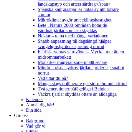
landskapstyp och arters särdrag</span>
Spanska kamgräsfjärilar hotas av allt torrare
somrar
Mikroklimat avgör utvecklingshastighet
Bete i Natura 2000-områden hotar de
väddnätfjärilar som ska skyddas
Nektar – tema med många variationer
Snabb anpassning till dagslängd hjälper
svingelgräsfjärilens spridning norrut
Fjärilslarvernas värdväxter– Mycket mer än en
midsommarbukett
Monarker migrerar söderut allt senare
Mindre kräsna sydrovfjärilar sprider sig snabbt
norrut
Vad tittar du på?
Många slags pollinerare ger större bomullsskörd
Två generationer påfågelöga i Belgien
Vackra fjärilar skyddas oftare än alldagliga
Kalender
Anmäl dig här!
Din sida
Om oss
Bakgrund
Vad gör vi
Filmer