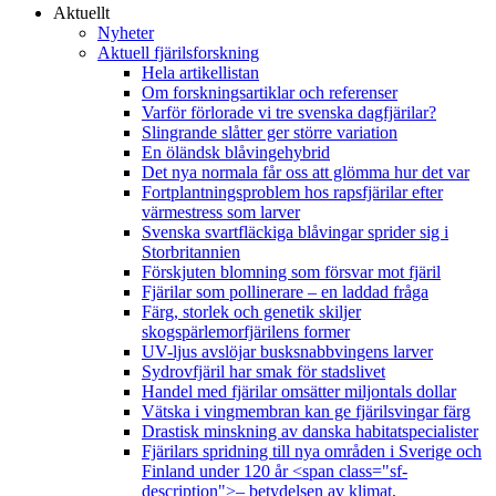
Aktuellt
Nyheter
Aktuell fjärilsforskning
Hela artikellistan
Om forskningsartiklar och referenser
Varför förlorade vi tre svenska dagfjärilar?
Slingrande slåtter ger större variation
En öländsk blåvingehybrid
Det nya normala får oss att glömma hur det var
Fortplantningsproblem hos rapsfjärilar efter
värmestress som larver
Svenska svartfläckiga blåvingar sprider sig i
Storbritannien
Förskjuten blomning som försvar mot fjäril
Fjärilar som pollinerare – en laddad fråga
Färg, storlek och genetik skiljer
skogspärlemorfjärilens former
UV-ljus avslöjar busksnabbvingens larver
Sydrovfjäril har smak för stadslivet
Handel med fjärilar omsätter miljontals dollar
Vätska i vingmembran kan ge fjärilsvingar färg
Drastisk minskning av danska habitatspecialister
Fjärilars spridning till nya områden i Sverige och
Finland under 120 år <span class="sf-
description">– betydelsen av klimat,