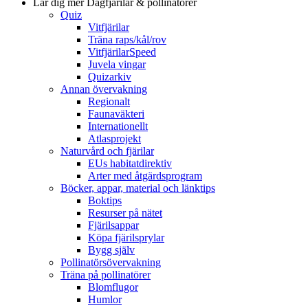
Lär dig mer
Dagfjärilar & pollinatörer
Quiz
Vitfjärilar
Träna raps/kål/rov
VitfjärilarSpeed
Juvela vingar
Quizarkiv
Annan övervakning
Regionalt
Faunaväkteri
Internationellt
Atlasprojekt
Naturvård och fjärilar
EUs habitatdirektiv
Arter med åtgärdsprogram
Böcker, appar, material och länktips
Boktips
Resurser på nätet
Fjärilsappar
Köpa fjärilsprylar
Bygg själv
Pollinatörsövervakning
Träna på pollinatörer
Blomflugor
Humlor