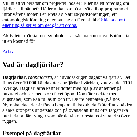
Vill ni att vi berättar om projektet hos er? Eller ha ett föredrag om
fjärilar i allmänhet? Håller ni kanske på att sätta ihop programmet
inför vårens möten i en krets av Naturskyddsföreningen, ett
entomologisk förening eller kanske en fågelklubb?
Skicka epost
eller ring så ser vi om det går att ordna.
Aktiviteter märkta med symbolen
är sådana som organisatören tar
ut en kostnad för.
Arkiv
Vad är dagfjärilar?
Dagfjärilar
,
rhopalocera
, är huvudsakligen dagaktiva fjärilar. Det
finns över
19 000
kända arter dagfjärilar i världen, varav cirka
110
i
Sverige. Dagfjärilarna känner dofter med hjälp av antenner på
huvudet och ser med stora facettögon. Dom äter nektar med
sugsnabel, som kan rullas in och ut. De tre benparen (två hos
Nymphalidae, där är första benparet tillbakabildat!) återfinns på den
slanka kroppens undersida och på ovansidan finns ofta färgstarka
brett triangulära vingar som när de vilar är resta mot varandra över
ryggen.
Exempel på dagfjärilar