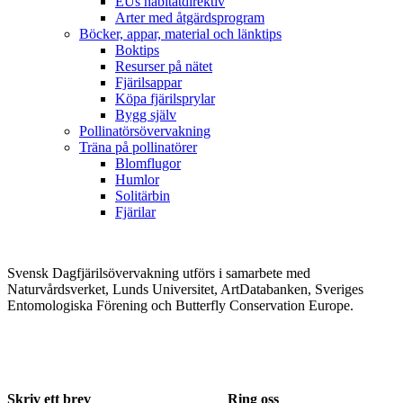
EUs habitatdirektiv
Arter med åtgärdsprogram
Böcker, appar, material och länktips
Boktips
Resurser på nätet
Fjärilsappar
Köpa fjärilsprylar
Bygg själv
Pollinatörsövervakning
Träna på pollinatörer
Blomflugor
Humlor
Solitärbin
Fjärilar
Svensk Dagfjärilsövervakning utförs i samarbete med
Naturvårdsverket, Lunds Universitet, ArtDatabanken, Sveriges
Entomologiska Förening och Butterfly Conservation Europe.
Skriv ett brev
Ring oss