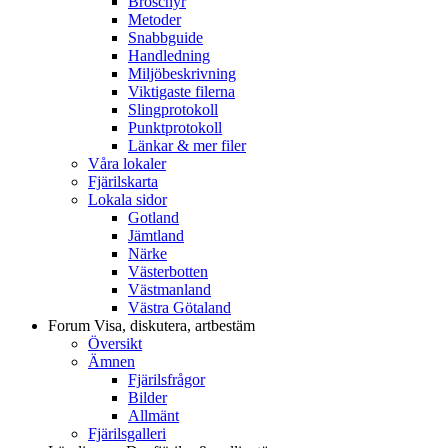
Broschyr
Metoder
Snabbguide
Handledning
Miljöbeskrivning
Viktigaste filerna
Slingprotokoll
Punktprotokoll
Länkar & mer filer
Våra lokaler
Fjärilskarta
Lokala sidor
Gotland
Jämtland
Närke
Västerbotten
Västmanland
Västra Götaland
Forum
Visa, diskutera, artbestäm
Översikt
Ämnen
Fjärilsfrågor
Bilder
Allmänt
Fjärilsgalleri