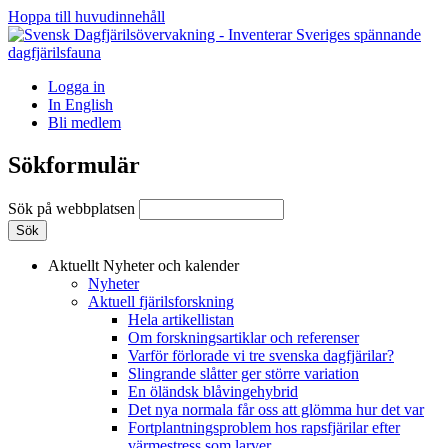
Hoppa till huvudinnehåll
Logga in
In English
Bli medlem
Sökformulär
Sök på webbplatsen
Aktuellt
Nyheter och kalender
Nyheter
Aktuell fjärilsforskning
Hela artikellistan
Om forskningsartiklar och referenser
Varför förlorade vi tre svenska dagfjärilar?
Slingrande slåtter ger större variation
En öländsk blåvingehybrid
Det nya normala får oss att glömma hur det var
Fortplantningsproblem hos rapsfjärilar efter
värmestress som larver