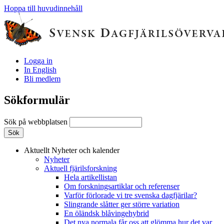
Hoppa till huvudinnehåll
Logga in
In English
Bli medlem
Sökformulär
Sök på webbplatsen
Aktuellt
Nyheter och kalender
Nyheter
Aktuell fjärilsforskning
Hela artikellistan
Om forskningsartiklar och referenser
Varför förlorade vi tre svenska dagfjärilar?
Slingrande slåtter ger större variation
En öländsk blåvingehybrid
Det nya normala får oss att glömma hur det var