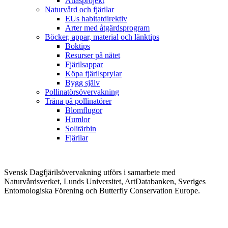
Atlasprojekt
Naturvård och fjärilar
EUs habitatdirektiv
Arter med åtgärdsprogram
Böcker, appar, material och länktips
Boktips
Resurser på nätet
Fjärilsappar
Köpa fjärilsprylar
Bygg själv
Pollinatörsövervakning
Träna på pollinatörer
Blomflugor
Humlor
Solitärbin
Fjärilar
Svensk Dagfjärilsövervakning utförs i samarbete med
Naturvårdsverket, Lunds Universitet, ArtDatabanken, Sveriges
Entomologiska Förening och Butterfly Conservation Europe.