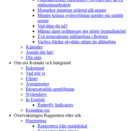
midsommarbukett
Monarker migrerar söderut allt senare
Mindre kräsna sydrovfjärilar sprider sig snabbt
norrut
Vad tittar du på?
Många slags pollinerare ger större bomullsskörd
Två generationer påfågelöga i Belgien
Vackra fjärilar skyddas oftare än alldagliga
Kalender
Anmäl dig här!
Din sida
Om oss
Kontakt och bakgrund
Bakgrund
Vad gör vi
Filmer
Årsrapporter
Biogeografisk uppföljning
Nyhetsbrev
In English
Butterfly Indicators
Kontakta oss
Övervakningen
Rapportera eller sök
Rapportera
Rapportera från punktlokal