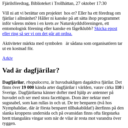
Fjärilsföredrag, Biblioteket i Trollhättan, 27 oktober 17:30
Vill ni att vi berättar om projektet hos er? Eller ha ett föredrag om
fjärilar i allmänhet? Håller ni kanske på att sätta ihop programmet
inför vårens möten i en krets av Naturskyddsföreningen, ett
entomologisk förening eller kanske en fågelklubb?
Skicka epost
eller ring så ser vi om det går att ordna.
Aktiviteter märkta med symbolen
är sådana som organisatören tar
ut en kostnad för.
Arkiv
Vad är dagfjärilar?
Dagfjärilar
,
rhopalocera
, är huvudsakligen dagaktiva fjärilar. Det
finns över
19 000
kända arter dagfjärilar i världen, varav cirka
110
i
Sverige. Dagfjärilarna känner dofter med hjälp av antenner på
huvudet och ser med stora facettögon. Dom äter nektar med
sugsnabel, som kan rullas in och ut. De tre benparen (två hos
Nymphalidae, där är första benparet tillbakabildat!) återfinns på den
slanka kroppens undersida och på ovansidan finns ofta färgstarka
brett triangulära vingar som när de vilar är resta mot varandra över
ryggen.