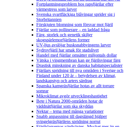
Fortplantningsproblem hos rapsfjärilar efter
värmestress som larver
Svenska svartfläckiga blåvingar sprider sig i
Storbritannien
Förskjuten blomning som försvar mot fjäril
Fjärilar som pollinerare – en laddad fråga
Färg, storlek och genetik skiljer
skogspärlemorfjärilens former
UV-ljus avslöjar busksnabbvingens larver
Sydrovfjäril har smak för stadslivet
Handel med fjärilar omsätter miljontals dollar
Vätska i vingmembran kan ge fjärilsvingar färg
Drastisk minskning av danska habitatspecialister
Fjärilars spridning till nya områden i Sverige och
Finland under 120 år
– betydelsen av klimat,
landskapstyp och arters särdrag
Spanska kamgräsfjärilar hotas av allt torrare
somrar
Mikroklimat avgör utvecklingshastighet
Bete i Natura 2000-områden hotar de
väddnätfjärilar som ska skyddas
Nektar – tema med många variationer
Snabb anpassning till dagslängd hjälper
svingelgräsfjärilens spridning norrut
Fjärilslarvernas värdväxter– Mycket mer än en