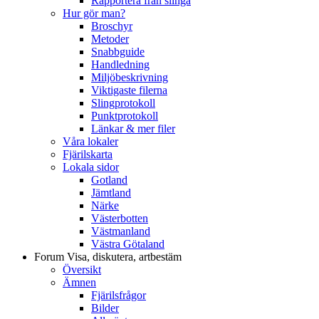
Rapportera från slinga
Hur gör man?
Broschyr
Metoder
Snabbguide
Handledning
Miljöbeskrivning
Viktigaste filerna
Slingprotokoll
Punktprotokoll
Länkar & mer filer
Våra lokaler
Fjärilskarta
Lokala sidor
Gotland
Jämtland
Närke
Västerbotten
Västmanland
Västra Götaland
Forum
Visa, diskutera, artbestäm
Översikt
Ämnen
Fjärilsfrågor
Bilder