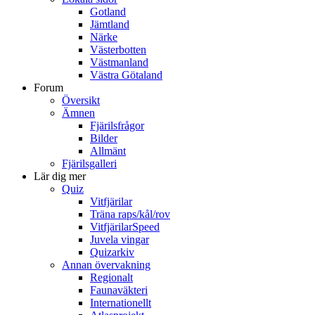
Gotland
Jämtland
Närke
Västerbotten
Västmanland
Västra Götaland
Forum
Översikt
Ämnen
Fjärilsfrågor
Bilder
Allmänt
Fjärilsgalleri
Lär dig mer
Quiz
Vitfjärilar
Träna raps/kål/rov
VitfjärilarSpeed
Juvela vingar
Quizarkiv
Annan övervakning
Regionalt
Faunaväkteri
Internationellt