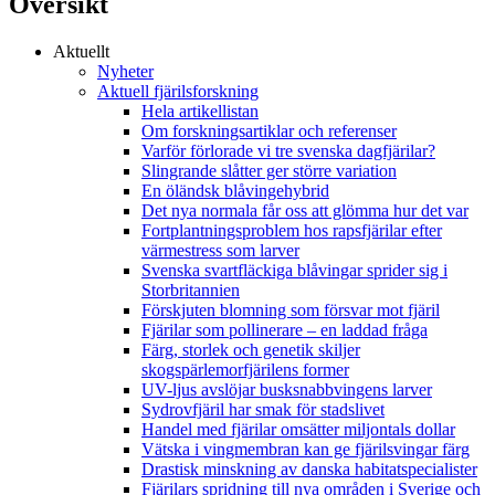
Översikt
Aktuellt
Nyheter
Aktuell fjärilsforskning
Hela artikellistan
Om forskningsartiklar och referenser
Varför förlorade vi tre svenska dagfjärilar?
Slingrande slåtter ger större variation
En öländsk blåvingehybrid
Det nya normala får oss att glömma hur det var
Fortplantningsproblem hos rapsfjärilar efter
värmestress som larver
Svenska svartfläckiga blåvingar sprider sig i
Storbritannien
Förskjuten blomning som försvar mot fjäril
Fjärilar som pollinerare – en laddad fråga
Färg, storlek och genetik skiljer
skogspärlemorfjärilens former
UV-ljus avslöjar busksnabbvingens larver
Sydrovfjäril har smak för stadslivet
Handel med fjärilar omsätter miljontals dollar
Vätska i vingmembran kan ge fjärilsvingar färg
Drastisk minskning av danska habitatspecialister
Fjärilars spridning till nya områden i Sverige och