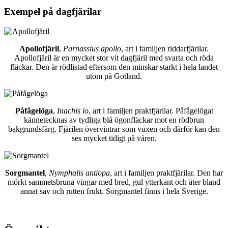
Exempel på dagfjärilar
Apollofjäril
,
Parnassius apollo
, art i familjen riddarfjärilar.
Apollofjäril är en mycket stor vit dagfjäril med svarta och röda
fläckar. Den är rödlistad eftersom den minskar starkt i hela landet
utom på Gotland.
Påfågelöga
,
Inachis io
, art i familjen praktfjärilar. Påfågelögat
kännetecknas av tydliga blå ögonfläckar mot en rödbrun
bakgrundsfärg. Fjärilen övervintrar som vuxen och därför kan den
ses mycket tidigt på våren.
Sorgmantel
,
Nymphalis antiopa
, art i familjen praktfjärilar. Den har
mörkt sammetsbruna vingar med bred, gul ytterkant och äter bland
annat sav och rutten frukt. Sorgmantel finns i hela Sverige.