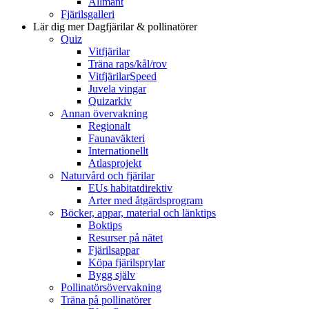
Allmänt
Fjärilsgalleri
Lär dig mer
Dagfjärilar & pollinatörer
Quiz
Vitfjärilar
Träna raps/kål/rov
VitfjärilarSpeed
Juvela vingar
Quizarkiv
Annan övervakning
Regionalt
Faunaväkteri
Internationellt
Atlasprojekt
Naturvård och fjärilar
EUs habitatdirektiv
Arter med åtgärdsprogram
Böcker, appar, material och länktips
Boktips
Resurser på nätet
Fjärilsappar
Köpa fjärilsprylar
Bygg själv
Pollinatörsövervakning
Träna på pollinatörer