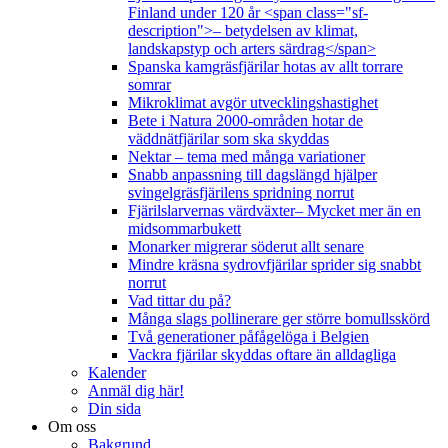
Finland under 120 år <span class="sf-
description">– betydelsen av klimat,
landskapstyp och arters särdrag</span>
Spanska kamgräsfjärilar hotas av allt torrare
somrar
Mikroklimat avgör utvecklingshastighet
Bete i Natura 2000-områden hotar de
väddnätfjärilar som ska skyddas
Nektar – tema med många variationer
Snabb anpassning till dagslängd hjälper
svingelgräsfjärilens spridning norrut
Fjärilslarvernas värdväxter– Mycket mer än en
midsommarbukett
Monarker migrerar söderut allt senare
Mindre kräsna sydrovfjärilar sprider sig snabbt
norrut
Vad tittar du på?
Många slags pollinerare ger större bomullsskörd
Två generationer påfågelöga i Belgien
Vackra fjärilar skyddas oftare än alldagliga
Kalender
Anmäl dig här!
Din sida
Om oss
Bakgrund