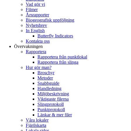
Vad gör vi
Filmer
Årsrapporter
Biogeografisk uppföljning
Nyhetsbrev
In English
Butterfly Indicators
Kontakta oss
Övervakningen
Rapportera
Rapportera från punktlokal
Rapportera från slinga
Hur gör man?
Broschyr
Metoder
Snabbguide
Handledning
Miljöbeskrivning
Viktigaste filerna
Slingprotokoll
Punktprotokoll
Länkar & mer filer
Våra lokaler
Fjärilskarta
Lokala sidor