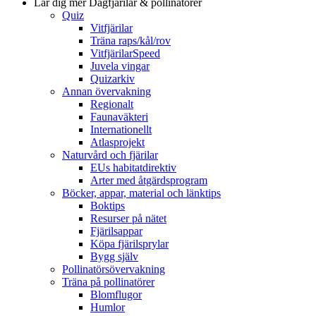
Lär dig mer
Dagfjärilar & pollinatörer
Quiz
Vitfjärilar
Träna raps/kål/rov
VitfjärilarSpeed
Juvela vingar
Quizarkiv
Annan övervakning
Regionalt
Faunaväkteri
Internationellt
Atlasprojekt
Naturvård och fjärilar
EUs habitatdirektiv
Arter med åtgärdsprogram
Böcker, appar, material och länktips
Boktips
Resurser på nätet
Fjärilsappar
Köpa fjärilsprylar
Bygg själv
Pollinatörsövervakning
Träna på pollinatörer
Blomflugor
Humlor