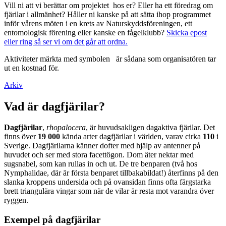
Vill ni att vi berättar om projektet hos er? Eller ha ett föredrag om
fjärilar i allmänhet? Håller ni kanske på att sätta ihop programmet
inför vårens möten i en krets av Naturskyddsföreningen, ett
entomologisk förening eller kanske en fågelklubb?
Skicka epost
eller ring så ser vi om det går att ordna.
Aktiviteter märkta med symbolen
är sådana som organisatören tar
ut en kostnad för.
Arkiv
Vad är dagfjärilar?
Dagfjärilar
,
rhopalocera
, är huvudsakligen dagaktiva fjärilar. Det
finns över
19 000
kända arter dagfjärilar i världen, varav cirka
110
i
Sverige. Dagfjärilarna känner dofter med hjälp av antenner på
huvudet och ser med stora facettögon. Dom äter nektar med
sugsnabel, som kan rullas in och ut. De tre benparen (två hos
Nymphalidae, där är första benparet tillbakabildat!) återfinns på den
slanka kroppens undersida och på ovansidan finns ofta färgstarka
brett triangulära vingar som när de vilar är resta mot varandra över
ryggen.
Exempel på dagfjärilar