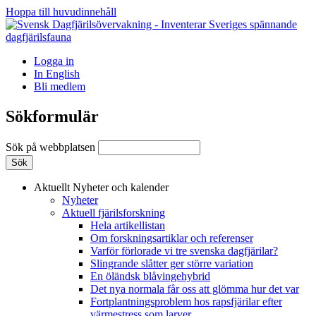
Hoppa till huvudinnehåll
Logga in
In English
Bli medlem
Sökformulär
Sök på webbplatsen
Aktuellt
Nyheter och kalender
Nyheter
Aktuell fjärilsforskning
Hela artikellistan
Om forskningsartiklar och referenser
Varför förlorade vi tre svenska dagfjärilar?
Slingrande slåtter ger större variation
En öländsk blåvingehybrid
Det nya normala får oss att glömma hur det var
Fortplantningsproblem hos rapsfjärilar efter
värmestress som larver