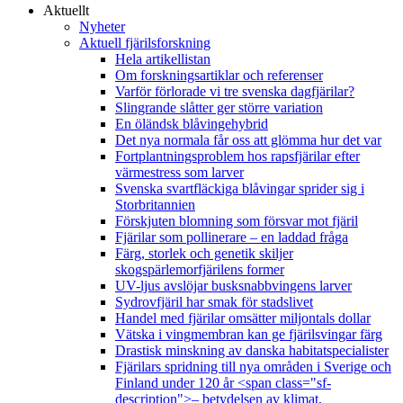
Aktuellt
Nyheter
Aktuell fjärilsforskning
Hela artikellistan
Om forskningsartiklar och referenser
Varför förlorade vi tre svenska dagfjärilar?
Slingrande slåtter ger större variation
En öländsk blåvingehybrid
Det nya normala får oss att glömma hur det var
Fortplantningsproblem hos rapsfjärilar efter
värmestress som larver
Svenska svartfläckiga blåvingar sprider sig i
Storbritannien
Förskjuten blomning som försvar mot fjäril
Fjärilar som pollinerare – en laddad fråga
Färg, storlek och genetik skiljer
skogspärlemorfjärilens former
UV-ljus avslöjar busksnabbvingens larver
Sydrovfjäril har smak för stadslivet
Handel med fjärilar omsätter miljontals dollar
Vätska i vingmembran kan ge fjärilsvingar färg
Drastisk minskning av danska habitatspecialister
Fjärilars spridning till nya områden i Sverige och
Finland under 120 år <span class="sf-
description">– betydelsen av klimat,