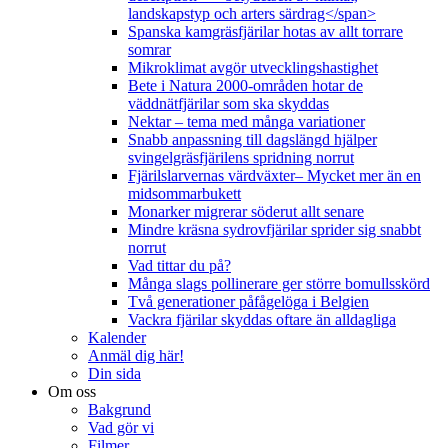
landskapstyp och arters särdrag</span>
Spanska kamgräsfjärilar hotas av allt torrare
somrar
Mikroklimat avgör utvecklingshastighet
Bete i Natura 2000-områden hotar de
väddnätfjärilar som ska skyddas
Nektar – tema med många variationer
Snabb anpassning till dagslängd hjälper
svingelgräsfjärilens spridning norrut
Fjärilslarvernas värdväxter– Mycket mer än en
midsommarbukett
Monarker migrerar söderut allt senare
Mindre kräsna sydrovfjärilar sprider sig snabbt
norrut
Vad tittar du på?
Många slags pollinerare ger större bomullsskörd
Två generationer påfågelöga i Belgien
Vackra fjärilar skyddas oftare än alldagliga
Kalender
Anmäl dig här!
Din sida
Om oss
Bakgrund
Vad gör vi
Filmer