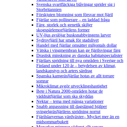
Svenska svartfläckiga blåvingar sprider sig i
Storbritannien
Förskjuten blomning som försvar mot fjäril
Fjärilar som pollinerare – en laddad fråga
Färg, storlek och genetik skiljer
skogspärlemorfjärilens former
UV-ljus avslöjar busksnabbvingens larver
Sydrovfjäril har smak för stadslivet
Handel med fjärilar omsätter miljontals dollar
Vätska i vingmembran kan ge fjärilsvingar färg
Drastisk minskning av danska habitatspecialister
Fjärilars spridning till nya områden i Sverige och
Finland under 120 år
– betydelsen av klimat,
landskapstyp och arters särdrag
Spanska kamgräsfjärilar hotas av allt torrare
somrar
Mikroklimat avgör utvecklingshastighet
Bete i Natura 2000-områden hotar de
väddnätfjärilar som ska skyddas
Nektar – tema med många variationer
Snabb anpassning till dagslängd hjälper
svingelgräsfjärilens spridning norrut
Fjärilslarvernas värdväxter– Mycket mer än en
midsommarbukett
Monarker migrerar söderut allt senare