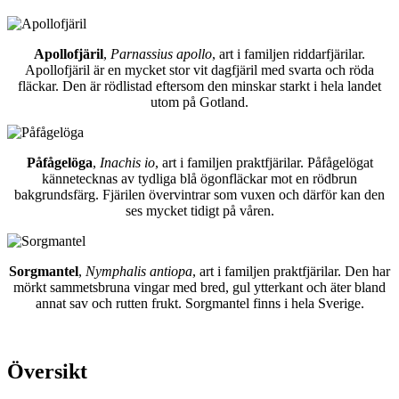
Apollofjäril
,
Parnassius apollo
, art i familjen riddarfjärilar.
Apollofjäril är en mycket stor vit dagfjäril med svarta och röda
fläckar. Den är rödlistad eftersom den minskar starkt i hela landet
utom på Gotland.
Påfågelöga
,
Inachis io
, art i familjen praktfjärilar. Påfågelögat
kännetecknas av tydliga blå ögonfläckar mot en rödbrun
bakgrundsfärg. Fjärilen övervintrar som vuxen och därför kan den
ses mycket tidigt på våren.
Sorgmantel
,
Nymphalis antiopa
, art i familjen praktfjärilar. Den har
mörkt sammetsbruna vingar med bred, gul ytterkant och äter bland
annat sav och rutten frukt. Sorgmantel finns i hela Sverige.
Översikt