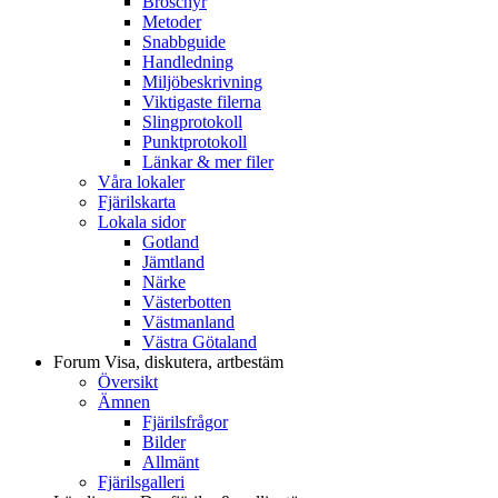
Broschyr
Metoder
Snabbguide
Handledning
Miljöbeskrivning
Viktigaste filerna
Slingprotokoll
Punktprotokoll
Länkar & mer filer
Våra lokaler
Fjärilskarta
Lokala sidor
Gotland
Jämtland
Närke
Västerbotten
Västmanland
Västra Götaland
Forum
Visa, diskutera, artbestäm
Översikt
Ämnen
Fjärilsfrågor
Bilder
Allmänt
Fjärilsgalleri