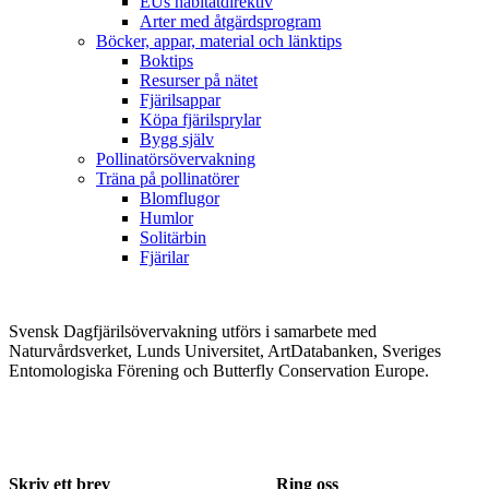
EUs habitatdirektiv
Arter med åtgärdsprogram
Böcker, appar, material och länktips
Boktips
Resurser på nätet
Fjärilsappar
Köpa fjärilsprylar
Bygg själv
Pollinatörsövervakning
Träna på pollinatörer
Blomflugor
Humlor
Solitärbin
Fjärilar
Svensk Dagfjärilsövervakning utförs i samarbete med
Naturvårdsverket, Lunds Universitet, ArtDatabanken, Sveriges
Entomologiska Förening och Butterfly Conservation Europe.
Skriv ett brev
Ring oss