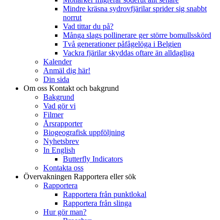
Mindre kräsna sydrovfjärilar sprider sig snabbt
norrut
Vad tittar du på?
Många slags pollinerare ger större bomullsskörd
Två generationer påfågelöga i Belgien
Vackra fjärilar skyddas oftare än alldagliga
Kalender
Anmäl dig här!
Din sida
Om oss
Kontakt och bakgrund
Bakgrund
Vad gör vi
Filmer
Årsrapporter
Biogeografisk uppföljning
Nyhetsbrev
In English
Butterfly Indicators
Kontakta oss
Övervakningen
Rapportera eller sök
Rapportera
Rapportera från punktlokal
Rapportera från slinga
Hur gör man?