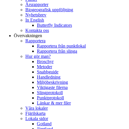
Årsrapporter
Biogeografisk uppföljning
Nyhetsbrev
In English
Butterfly Indicators
Kontakta oss
Övervakningen
Rapportera
Rapportera från punktlokal
Rapportera från slinga
Hur gör man?
Broschyr
Metoder
Snabbguide
Handledning
Miljöbeskrivning
Viktigaste filerna
Slingprotokoll
Punktprotokoll
Länkar & mer filer
Våra lokaler
Fjärilskarta
Lokala sidor
Gotland
Jämtland