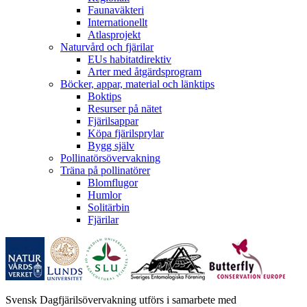
Faunaväkteri
Internationellt
Atlasprojekt
Naturvård och fjärilar
EUs habitatdirektiv
Arter med åtgärdsprogram
Böcker, appar, material och länktips
Boktips
Resurser på nätet
Fjärilsappar
Köpa fjärilsprylar
Bygg själv
Pollinatörsövervakning
Träna på pollinatörer
Blomflugor
Humlor
Solitärbin
Fjärilar
Svensk Dagfjärilsövervakning utförs i samarbete med