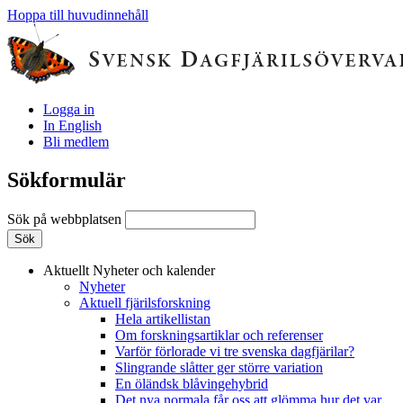
Hoppa till huvudinnehåll
Logga in
In English
Bli medlem
Sökformulär
Sök på webbplatsen
Aktuellt
Nyheter och kalender
Nyheter
Aktuell fjärilsforskning
Hela artikellistan
Om forskningsartiklar och referenser
Varför förlorade vi tre svenska dagfjärilar?
Slingrande slåtter ger större variation
En öländsk blåvingehybrid
Det nya normala får oss att glömma hur det var