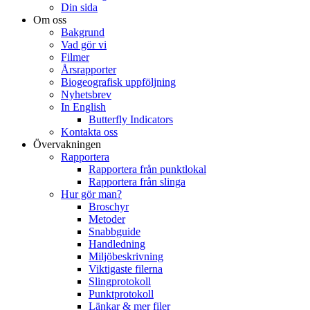
Din sida
Om oss
Bakgrund
Vad gör vi
Filmer
Årsrapporter
Biogeografisk uppföljning
Nyhetsbrev
In English
Butterfly Indicators
Kontakta oss
Övervakningen
Rapportera
Rapportera från punktlokal
Rapportera från slinga
Hur gör man?
Broschyr
Metoder
Snabbguide
Handledning
Miljöbeskrivning
Viktigaste filerna
Slingprotokoll
Punktprotokoll
Länkar & mer filer