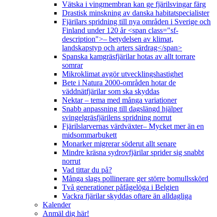
Vätska i vingmembran kan ge fjärilsvingar färg
Drastisk minskning av danska habitatspecialister
Fjärilars spridning till nya områden i Sverige och
Finland under 120 år <span class="sf-
description">– betydelsen av klimat,
landskapstyp och arters särdrag</span>
Spanska kamgräsfjärilar hotas av allt torrare
somrar
Mikroklimat avgör utvecklingshastighet
Bete i Natura 2000-områden hotar de
väddnätfjärilar som ska skyddas
Nektar – tema med många variationer
Snabb anpassning till dagslängd hjälper
svingelgräsfjärilens spridning norrut
Fjärilslarvernas värdväxter– Mycket mer än en
midsommarbukett
Monarker migrerar söderut allt senare
Mindre kräsna sydrovfjärilar sprider sig snabbt
norrut
Vad tittar du på?
Många slags pollinerare ger större bomullsskörd
Två generationer påfågelöga i Belgien
Vackra fjärilar skyddas oftare än alldagliga
Kalender
Anmäl dig här!