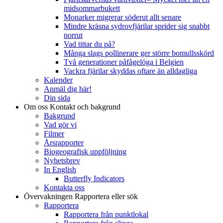
midsommarbukett
Monarker migrerar söderut allt senare
Mindre kräsna sydrovfjärilar sprider sig snabbt
norrut
Vad tittar du på?
Många slags pollinerare ger större bomullsskörd
Två generationer påfågelöga i Belgien
Vackra fjärilar skyddas oftare än alldagliga
Kalender
Anmäl dig här!
Din sida
Om oss
Kontakt och bakgrund
Bakgrund
Vad gör vi
Filmer
Årsrapporter
Biogeografisk uppföljning
Nyhetsbrev
In English
Butterfly Indicators
Kontakta oss
Övervakningen
Rapportera eller sök
Rapportera
Rapportera från punktlokal