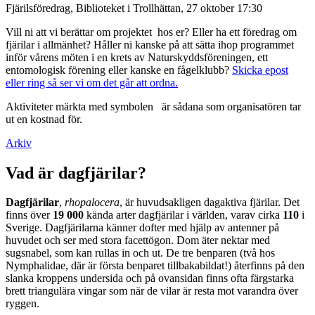
Fjärilsföredrag, Biblioteket i Trollhättan, 27 oktober 17:30
Vill ni att vi berättar om projektet hos er? Eller ha ett föredrag om
fjärilar i allmänhet? Håller ni kanske på att sätta ihop programmet
inför vårens möten i en krets av Naturskyddsföreningen, ett
entomologisk förening eller kanske en fågelklubb?
Skicka epost
eller ring så ser vi om det går att ordna.
Aktiviteter märkta med symbolen
är sådana som organisatören tar
ut en kostnad för.
Arkiv
Vad är dagfjärilar?
Dagfjärilar
,
rhopalocera
, är huvudsakligen dagaktiva fjärilar. Det
finns över
19 000
kända arter dagfjärilar i världen, varav cirka
110
i
Sverige. Dagfjärilarna känner dofter med hjälp av antenner på
huvudet och ser med stora facettögon. Dom äter nektar med
sugsnabel, som kan rullas in och ut. De tre benparen (två hos
Nymphalidae, där är första benparet tillbakabildat!) återfinns på den
slanka kroppens undersida och på ovansidan finns ofta färgstarka
brett triangulära vingar som när de vilar är resta mot varandra över
ryggen.