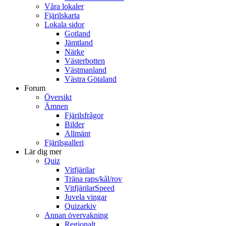
Våra lokaler
Fjärilskarta
Lokala sidor
Gotland
Jämtland
Närke
Västerbotten
Västmanland
Västra Götaland
Forum
Översikt
Ämnen
Fjärilsfrågor
Bilder
Allmänt
Fjärilsgalleri
Lär dig mer
Quiz
Vitfjärilar
Träna raps/kål/rov
VitfjärilarSpeed
Juvela vingar
Quizarkiv
Annan övervakning
Regionalt