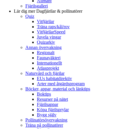
Allmänt
Fjärilsgalleri
Lär dig mer
Dagfjärilar & pollinatörer
Quiz
Vitfjärilar
Träna raps/kål/rov
VitfjärilarSpeed
Juvela vingar
Quizarkiv
Annan övervakning
Regionalt
Faunaväkteri
Internationellt
Atlasprojekt
Naturvård och fjärilar
EUs habitatdirektiv
Arter med åtgärdsprogram
Böcker, appar, material och länktips
Boktips
Resurser på nätet
Fjärilsappar
Köpa fjärilsprylar
Bygg själv
Pollinatörsövervakning
Träna på pollinatörer