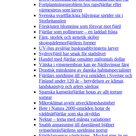
Fortplantningsproblem hos rapsfjärilar efter
värmestress som larver
Svenska svartfläckiga blåvingar sprider sig i
Storbritannien
Förskjuten blomning som försvar mot fjäril
Fjärilar som pollinerare – en laddad fråga
Färg, storlek och genetik skiljer
skogspärlemorfjärilens former
UV-ljus avslöjar busksnabbvingens larver
Sydrovfjäril har smak för stadslivet
Handel med fjärilar omsätter miljontals dollar
Vätska i vingmembran kan ge fjärilsvingar färg
Drastisk minskning av danska habitatspecialister
Fjärilars spridning till nya områden i Sverige och
Finland under 120 år
– betydelsen av klimat,
landskapstyp och arters särdrag
Spanska kamgräsfjärilar hotas av allt torrare
somrar
Mikroklimat avgör utvecklingshastighet
Bete i Natura 2000-områden hotar de
väddnätfjärilar som ska skyddas
Nektar – tema med många variationer
Snabb anpassning till dagslängd hjälper
svingelgräsfjärilens spridning norrut
Fjärilslarvernas värdväxter– Mycket mer än en