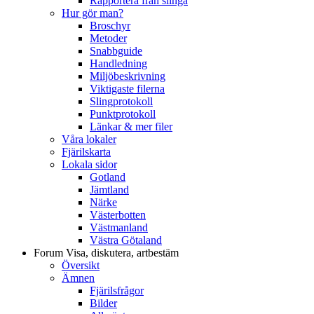
Rapportera från slinga
Hur gör man?
Broschyr
Metoder
Snabbguide
Handledning
Miljöbeskrivning
Viktigaste filerna
Slingprotokoll
Punktprotokoll
Länkar & mer filer
Våra lokaler
Fjärilskarta
Lokala sidor
Gotland
Jämtland
Närke
Västerbotten
Västmanland
Västra Götaland
Forum
Visa, diskutera, artbestäm
Översikt
Ämnen
Fjärilsfrågor
Bilder