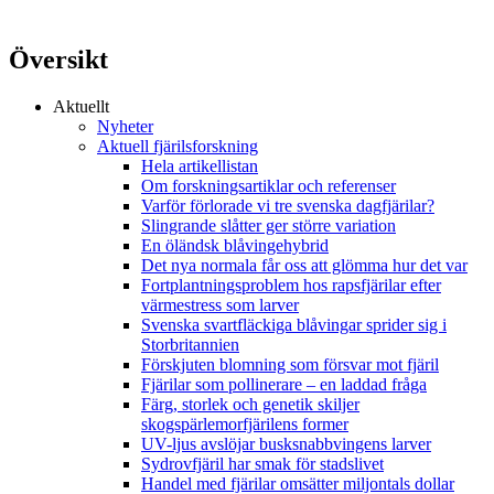
Översikt
Aktuellt
Nyheter
Aktuell fjärilsforskning
Hela artikellistan
Om forskningsartiklar och referenser
Varför förlorade vi tre svenska dagfjärilar?
Slingrande slåtter ger större variation
En öländsk blåvingehybrid
Det nya normala får oss att glömma hur det var
Fortplantningsproblem hos rapsfjärilar efter
värmestress som larver
Svenska svartfläckiga blåvingar sprider sig i
Storbritannien
Förskjuten blomning som försvar mot fjäril
Fjärilar som pollinerare – en laddad fråga
Färg, storlek och genetik skiljer
skogspärlemorfjärilens former
UV-ljus avslöjar busksnabbvingens larver
Sydrovfjäril har smak för stadslivet
Handel med fjärilar omsätter miljontals dollar