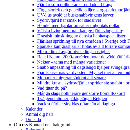
Fjärilar som pollinerare – en laddad fråga
Färg, storlek och genetik skiljer skogspärlemorfjär
UV-ljus avslöjar busksnabbvingens larver
Sydrovfjäril har smak för stadslivet
Handel med fjärilar omsätter miljontals dollar
Vätska i vingmembran kan ge fjärilsvingar färg
Drastisk minskning av danska habitatspecialister
Fjärilars spridning till nya områden i Sverige och
Spanska kamgräsfjärilar hotas av allt torrare somra
Mikroklimat avgör utvecklingshastighet
Bete i Natura 2000-områden hotar de väddnätfjäri
Nektar – tema med många variationer
Snabb anpassning till dagslängd hjälper svingelgräs
Fjärilslarvernas värdväxter– Mycket mer än en m
Monarker migrerar söderut allt senare
Mindre kräsna sydrovfjärilar sprider sig snabbt nor
Vad tittar du på?
Många slags pollinerare ger större bomullsskörd
Två generationer påfågelöga i Belgien
Vackra fjärilar skyddas oftare än alldagliga
Kalender
Anmäl dig här!
Din sida
Om oss
Kontakt och bakgrund
Bakgrund