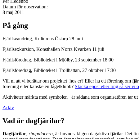
Per Hedenbo
Datum för observation:
8 maj 2011
På gång
Fjärilsvandring, Kulturens Östarp 28 juni
Fjärilsexkursion, Konsthallen Norra Kvarken 11 juli
Fjärilsföredrag, Biblioteket i Mjölby, 23 september 18:00
Fjärilsföredrag, Biblioteket i Trollhättan, 27 oktober 17:30
Vill ni att vi berättar om projektet hos er? Eller ha ett föredrag om f
förening eller kanske en fågelklubb?
Skicka epost eller ring så ser vi 
Aktiviteter märkta med symbolen
är sådana som organisatören tar ut 
Arkiv
Vad är dagfjärilar?
Dagfjärilar
,
rhopalocera
, är huvudsakligen dagaktiva fjärilar. Det fi