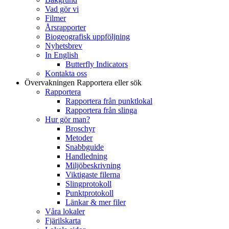
Vad gör vi
Filmer
Årsrapporter
Biogeografisk uppföljning
Nyhetsbrev
In English
Butterfly Indicators
Kontakta oss
Övervakningen
Rapportera eller sök
Rapportera
Rapportera från punktlokal
Rapportera från slinga
Hur gör man?
Broschyr
Metoder
Snabbguide
Handledning
Miljöbeskrivning
Viktigaste filerna
Slingprotokoll
Punktprotokoll
Länkar & mer filer
Våra lokaler
Fjärilskarta