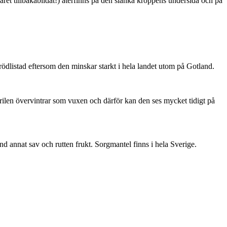
ret tillbakabildat!) återfinns på den slanka kroppens undersida och på
är rödlistad eftersom den minskar starkt i hela landet utom på Gotland.
ärilen övervintrar som vuxen och därför kan den ses mycket tidigt på
nd annat sav och rutten frukt. Sorgmantel finns i hela Sverige.