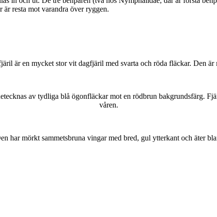
as in och ut. De tre benparen (två hos Nymphalidae, där är första benpa
ar är resta mot varandra över ryggen.
lofjäril är en mycket stor vit dagfjäril med svarta och röda fläckar. Den 
kännetecknas av tydliga blå ögonfläckar mot en rödbrun bakgrundsfärg. Fj
våren.
r. Den har mörkt sammetsbruna vingar med bred, gul ytterkant och äter bla