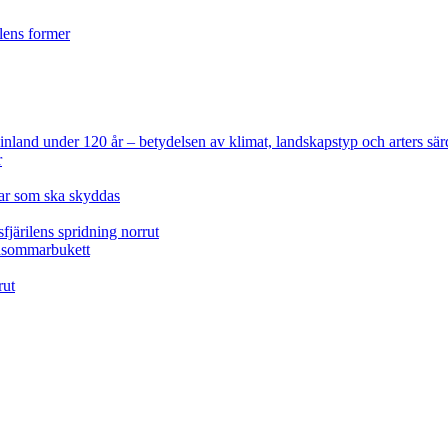
ilens former
 Finland under 120 år
– betydelsen av klimat, landskapstyp och arters sär
r
lar som ska skyddas
fjärilens spridning norrut
idsommarbukett
rut