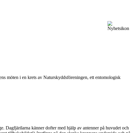
vårens möten i en krets av Naturskyddsföreningen, ett entomologisk
ge. Dagfjärilarna känner dofter med hjälp av antenner på huvudet och