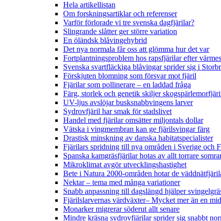
Hela artikellistan
Om forskningsartiklar och referenser
Varför förlorade vi tre svenska dagfjärilar?
Slingrande slåtter ger större variation
En öländsk blåvingehybrid
Det nya normala får oss att glömma hur det var
Fortplantningsproblem hos rapsfjärilar efter värmes
Svenska svartfläckiga blåvingar sprider sig i Storb
Förskjuten blomning som försvar mot fjäril
Fjärilar som pollinerare – en laddad fråga
Färg, storlek och genetik skiljer skogspärlemorfjär
UV-ljus avslöjar busksnabbvingens larver
Sydrovfjäril har smak för stadslivet
Handel med fjärilar omsätter miljontals dollar
Vätska i vingmembran kan ge fjärilsvingar färg
Drastisk minskning av danska habitatspecialister
Fjärilars spridning till nya områden i Sverige och
Spanska kamgräsfjärilar hotas av allt torrare somra
Mikroklimat avgör utvecklingshastighet
Bete i Natura 2000-områden hotar de väddnätfjäri
Nektar – tema med många variationer
Snabb anpassning till dagslängd hjälper svingelgräs
Fjärilslarvernas värdväxter– Mycket mer än en m
Monarker migrerar söderut allt senare
Mindre kräsna sydrovfjärilar sprider sig snabbt nor