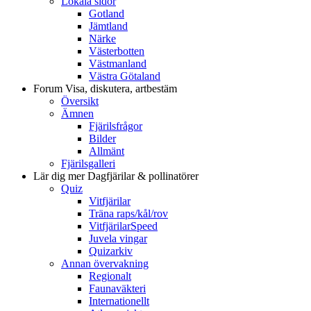
Lokala sidor
Gotland
Jämtland
Närke
Västerbotten
Västmanland
Västra Götaland
Forum
Visa, diskutera, artbestäm
Översikt
Ämnen
Fjärilsfrågor
Bilder
Allmänt
Fjärilsgalleri
Lär dig mer
Dagfjärilar & pollinatörer
Quiz
Vitfjärilar
Träna raps/kål/rov
VitfjärilarSpeed
Juvela vingar
Quizarkiv
Annan övervakning
Regionalt
Faunaväkteri
Internationellt