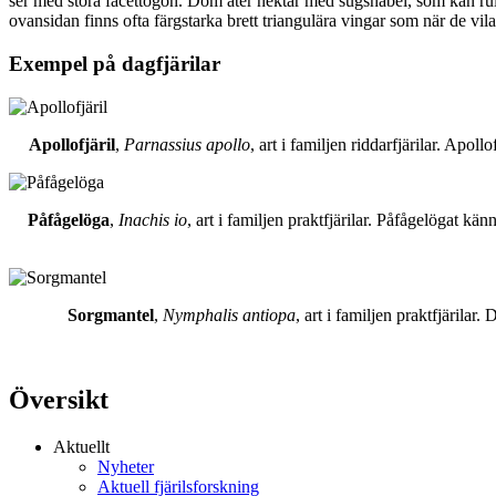
ser med stora facettögon. Dom äter nektar med sugsnabel, som kan rull
ovansidan finns ofta färgstarka brett triangulära vingar som när de vil
Exempel på dagfjärilar
Apollofjäril
,
Parnassius apollo
, art i familjen riddarfjärilar. Apol
Påfågelöga
,
Inachis io
, art i familjen praktfjärilar. Påfågelögat 
Sorgmantel
,
Nymphalis antiopa
, art i familjen praktfjärila
Översikt
Aktuellt
Nyheter
Aktuell fjärilsforskning