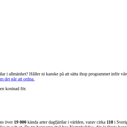
järilar i allmänhet? Håller ni kanske på att sätta ihop programmet inför 
om det går att ordna.
en kostnad för.
nns över
19 000
kända arter dagfjärilar i världen, varav cirka
110
i Sveri