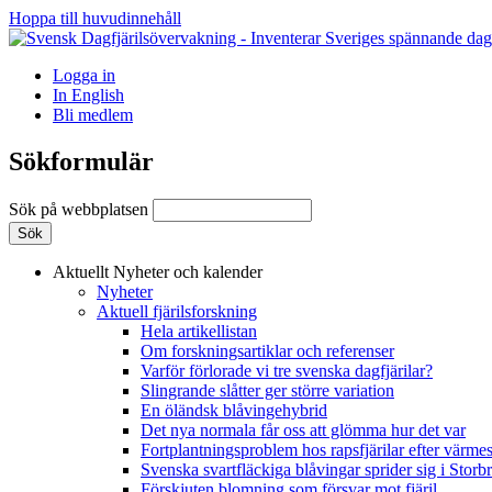
Hoppa till huvudinnehåll
Logga in
In English
Bli medlem
Sökformulär
Sök på webbplatsen
Aktuellt
Nyheter och kalender
Nyheter
Aktuell fjärilsforskning
Hela artikellistan
Om forskningsartiklar och referenser
Varför förlorade vi tre svenska dagfjärilar?
Slingrande slåtter ger större variation
En öländsk blåvingehybrid
Det nya normala får oss att glömma hur det var
Fortplantningsproblem hos rapsfjärilar efter värmes
Svenska svartfläckiga blåvingar sprider sig i Storb
Förskjuten blomning som försvar mot fjäril