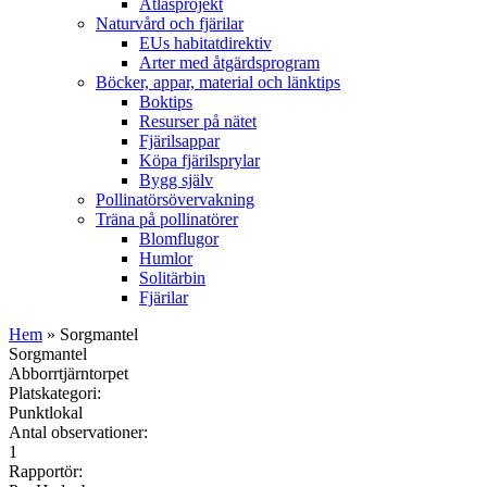
Atlasprojekt
Naturvård och fjärilar
EUs habitatdirektiv
Arter med åtgärdsprogram
Böcker, appar, material och länktips
Boktips
Resurser på nätet
Fjärilsappar
Köpa fjärilsprylar
Bygg själv
Pollinatörsövervakning
Träna på pollinatörer
Blomflugor
Humlor
Solitärbin
Fjärilar
Hem
» Sorgmantel
Sorgmantel
Abborrtjärntorpet
Platskategori:
Punktlokal
Antal observationer:
1
Rapportör: