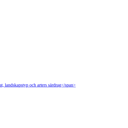
at, landskapstyp och arters särdrag</span>