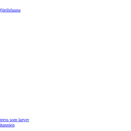
tress som larver
ritannien