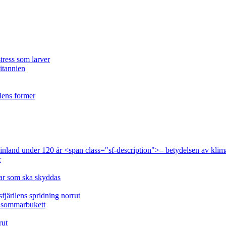
tress som larver
ritannien
ilens former
 Finland under 120 år <span class="sf-description">– betydelsen av klim
r
lar som ska skyddas
fjärilens spridning norrut
idsommarbukett
rut