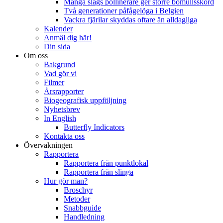
Många slags pollinerare ger större bomullsskörd
Två generationer påfågelöga i Belgien
Vackra fjärilar skyddas oftare än alldagliga
Kalender
Anmäl dig här!
Din sida
Om oss
Bakgrund
Vad gör vi
Filmer
Årsrapporter
Biogeografisk uppföljning
Nyhetsbrev
In English
Butterfly Indicators
Kontakta oss
Övervakningen
Rapportera
Rapportera från punktlokal
Rapportera från slinga
Hur gör man?
Broschyr
Metoder
Snabbguide
Handledning