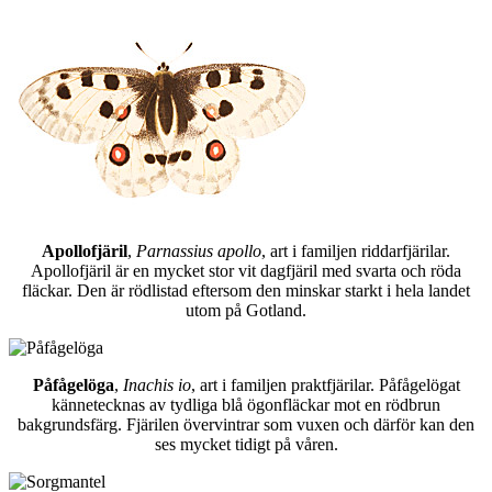
Apollofjäril
,
Parnassius apollo
, art i familjen riddarfjärilar.
Apollofjäril är en mycket stor vit dagfjäril med svarta och röda
fläckar. Den är rödlistad eftersom den minskar starkt i hela landet
utom på Gotland.
Påfågelöga
,
Inachis io
, art i familjen praktfjärilar. Påfågelögat
kännetecknas av tydliga blå ögonfläckar mot en rödbrun
bakgrundsfärg. Fjärilen övervintrar som vuxen och därför kan den
ses mycket tidigt på våren.