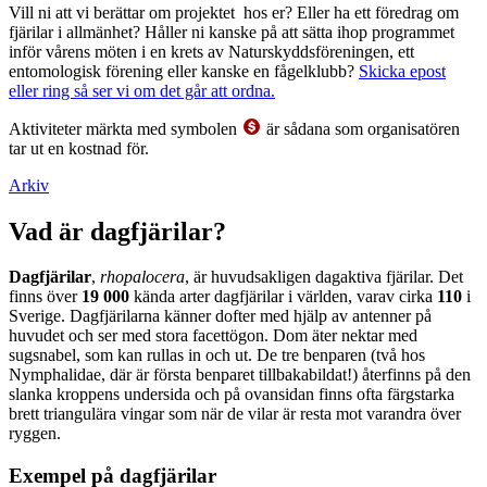
Vill ni att vi berättar om projektet hos er? Eller ha ett föredrag om
fjärilar i allmänhet? Håller ni kanske på att sätta ihop programmet
inför vårens möten i en krets av Naturskyddsföreningen, ett
entomologisk förening eller kanske en fågelklubb?
Skicka epost
eller ring så ser vi om det går att ordna.
Aktiviteter märkta med symbolen
är sådana som organisatören
tar ut en kostnad för.
Arkiv
Vad är dagfjärilar?
Dagfjärilar
,
rhopalocera
, är huvudsakligen dagaktiva fjärilar. Det
finns över
19 000
kända arter dagfjärilar i världen, varav cirka
110
i
Sverige. Dagfjärilarna känner dofter med hjälp av antenner på
huvudet och ser med stora facettögon. Dom äter nektar med
sugsnabel, som kan rullas in och ut. De tre benparen (två hos
Nymphalidae, där är första benparet tillbakabildat!) återfinns på den
slanka kroppens undersida och på ovansidan finns ofta färgstarka
brett triangulära vingar som när de vilar är resta mot varandra över
ryggen.
Exempel på dagfjärilar