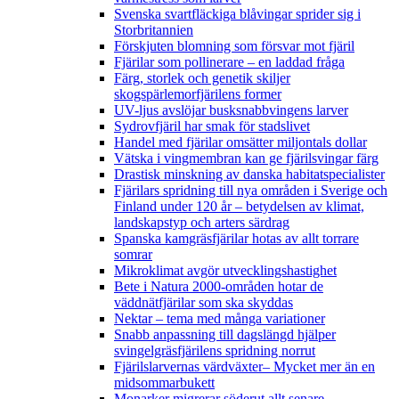
Svenska svartfläckiga blåvingar sprider sig i
Storbritannien
Förskjuten blomning som försvar mot fjäril
Fjärilar som pollinerare – en laddad fråga
Färg, storlek och genetik skiljer
skogspärlemorfjärilens former
UV-ljus avslöjar busksnabbvingens larver
Sydrovfjäril har smak för stadslivet
Handel med fjärilar omsätter miljontals dollar
Vätska i vingmembran kan ge fjärilsvingar färg
Drastisk minskning av danska habitatspecialister
Fjärilars spridning till nya områden i Sverige och
Finland under 120 år
– betydelsen av klimat,
landskapstyp och arters särdrag
Spanska kamgräsfjärilar hotas av allt torrare
somrar
Mikroklimat avgör utvecklingshastighet
Bete i Natura 2000-områden hotar de
väddnätfjärilar som ska skyddas
Nektar – tema med många variationer
Snabb anpassning till dagslängd hjälper
svingelgräsfjärilens spridning norrut
Fjärilslarvernas värdväxter– Mycket mer än en
midsommarbukett
Monarker migrerar söderut allt senare