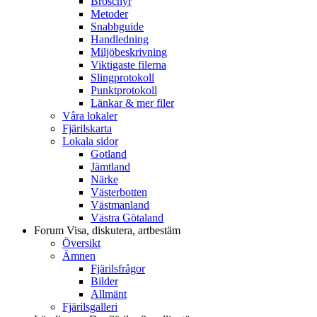
Broschyr
Metoder
Snabbguide
Handledning
Miljöbeskrivning
Viktigaste filerna
Slingprotokoll
Punktprotokoll
Länkar & mer filer
Våra lokaler
Fjärilskarta
Lokala sidor
Gotland
Jämtland
Närke
Västerbotten
Västmanland
Västra Götaland
Forum
Visa, diskutera, artbestäm
Översikt
Ämnen
Fjärilsfrågor
Bilder
Allmänt
Fjärilsgalleri