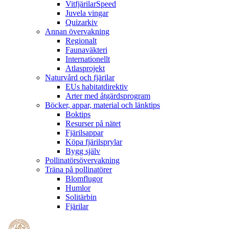
VitfjärilarSpeed
Juvela vingar
Quizarkiv
Annan övervakning
Regionalt
Faunaväkteri
Internationellt
Atlasprojekt
Naturvård och fjärilar
EUs habitatdirektiv
Arter med åtgärdsprogram
Böcker, appar, material och länktips
Boktips
Resurser på nätet
Fjärilsappar
Köpa fjärilsprylar
Bygg själv
Pollinatörsövervakning
Träna på pollinatörer
Blomflugor
Humlor
Solitärbin
Fjärilar