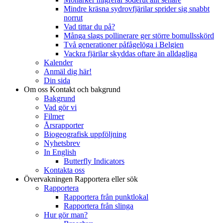
Mindre kräsna sydrovfjärilar sprider sig snabbt
norrut
Vad tittar du på?
Många slags pollinerare ger större bomullsskörd
Två generationer påfågelöga i Belgien
Vackra fjärilar skyddas oftare än alldagliga
Kalender
Anmäl dig här!
Din sida
Om oss
Kontakt och bakgrund
Bakgrund
Vad gör vi
Filmer
Årsrapporter
Biogeografisk uppföljning
Nyhetsbrev
In English
Butterfly Indicators
Kontakta oss
Övervakningen
Rapportera eller sök
Rapportera
Rapportera från punktlokal
Rapportera från slinga
Hur gör man?