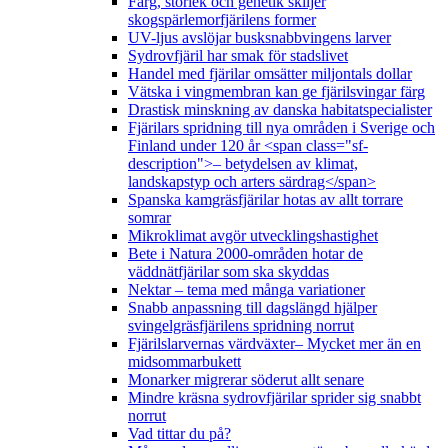
Färg, storlek och genetik skiljer
skogspärlemorfjärilens former
UV-ljus avslöjar busksnabbvingens larver
Sydrovfjäril har smak för stadslivet
Handel med fjärilar omsätter miljontals dollar
Vätska i vingmembran kan ge fjärilsvingar färg
Drastisk minskning av danska habitatspecialister
Fjärilars spridning till nya områden i Sverige och
Finland under 120 år <span class="sf-
description">– betydelsen av klimat,
landskapstyp och arters särdrag</span>
Spanska kamgräsfjärilar hotas av allt torrare
somrar
Mikroklimat avgör utvecklingshastighet
Bete i Natura 2000-områden hotar de
väddnätfjärilar som ska skyddas
Nektar – tema med många variationer
Snabb anpassning till dagslängd hjälper
svingelgräsfjärilens spridning norrut
Fjärilslarvernas värdväxter– Mycket mer än en
midsommarbukett
Monarker migrerar söderut allt senare
Mindre kräsna sydrovfjärilar sprider sig snabbt
norrut
Vad tittar du på?