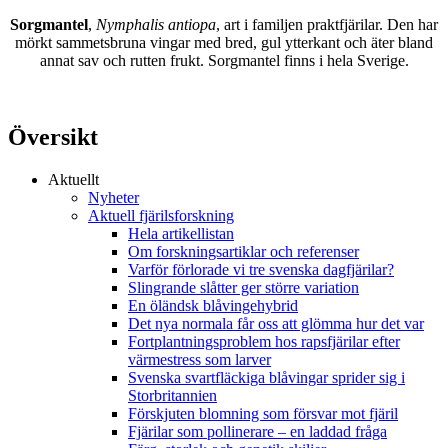
Sorgmantel
,
Nymphalis antiopa
, art i familjen praktfjärilar. Den har
mörkt sammetsbruna vingar med bred, gul ytterkant och äter bland
annat sav och rutten frukt. Sorgmantel finns i hela Sverige.
Översikt
Aktuellt
Nyheter
Aktuell fjärilsforskning
Hela artikellistan
Om forskningsartiklar och referenser
Varför förlorade vi tre svenska dagfjärilar?
Slingrande slåtter ger större variation
En öländsk blåvingehybrid
Det nya normala får oss att glömma hur det var
Fortplantningsproblem hos rapsfjärilar efter
värmestress som larver
Svenska svartfläckiga blåvingar sprider sig i
Storbritannien
Förskjuten blomning som försvar mot fjäril
Fjärilar som pollinerare – en laddad fråga