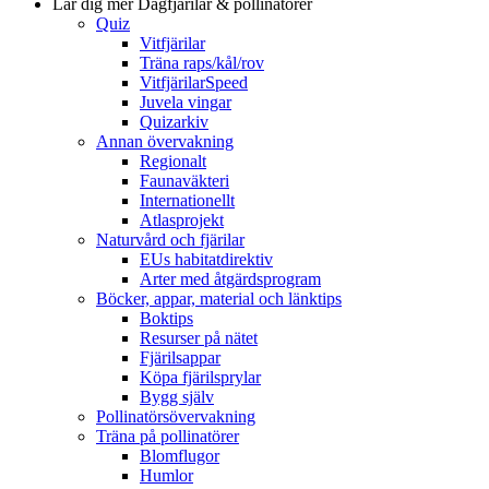
Lär dig mer
Dagfjärilar & pollinatörer
Quiz
Vitfjärilar
Träna raps/kål/rov
VitfjärilarSpeed
Juvela vingar
Quizarkiv
Annan övervakning
Regionalt
Faunaväkteri
Internationellt
Atlasprojekt
Naturvård och fjärilar
EUs habitatdirektiv
Arter med åtgärdsprogram
Böcker, appar, material och länktips
Boktips
Resurser på nätet
Fjärilsappar
Köpa fjärilsprylar
Bygg själv
Pollinatörsövervakning
Träna på pollinatörer
Blomflugor
Humlor