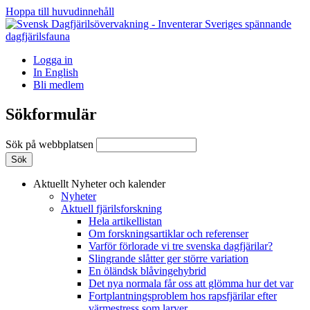
Hoppa till huvudinnehåll
Logga in
In English
Bli medlem
Sökformulär
Sök på webbplatsen
Aktuellt
Nyheter och kalender
Nyheter
Aktuell fjärilsforskning
Hela artikellistan
Om forskningsartiklar och referenser
Varför förlorade vi tre svenska dagfjärilar?
Slingrande slåtter ger större variation
En öländsk blåvingehybrid
Det nya normala får oss att glömma hur det var
Fortplantningsproblem hos rapsfjärilar efter
värmestress som larver