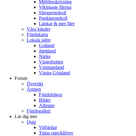
Miljöbeskrivning
Viktigaste filerna
Slingprotokoll
Punktprotokoll
Länkar & mer filer
Våra lokaler
Fjärilskarta
Lokala sidor
Gotland
Jämtland
Närke
Västerbotten
Västmanland
Västra Götaland
Forum
Översikt
Ämnen
Fjärilsfrågor
Bilder
Allmänt
Fjärilsgalleri
Lär dig mer
Quiz
Vitfjärilar
Träna raps/kål/rov