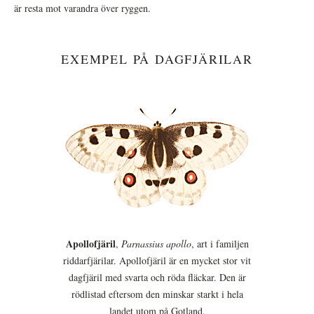
är resta mot varandra över ryggen.
EXEMPEL PÅ DAGFJÄRILAR
Apollofjäril
,
Parnassius apollo
, art i familjen
riddarfjärilar. Apollofjäril är en mycket stor vit
dagfjäril med svarta och röda fläckar. Den är
rödlistad eftersom den minskar starkt i hela
landet utom på Gotland.