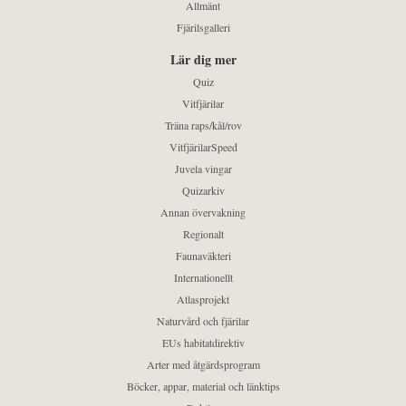
Allmänt
Fjärilsgalleri
Lär dig mer
Quiz
Vitfjärilar
Träna raps/kål/rov
VitfjärilarSpeed
Juvela vingar
Quizarkiv
Annan övervakning
Regionalt
Faunaväkteri
Internationellt
Atlasprojekt
Naturvård och fjärilar
EUs habitatdirektiv
Arter med åtgärdsprogram
Böcker, appar, material och länktips