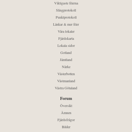
Viktigaste filerna
Slingprotokoll
Punktprotokoll
Länkar & mer filer
Våra lokaler
Fjärilskarta
Lokala sidor
Gotland
Jämtland
Närke
Västerbotten
Västmanland
Västra Götaland
Forum
Översikt
Ämnen
Fjärilsfrågor
Bilder