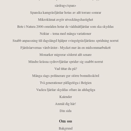
särdrag</span>
Spanska kamgräsfjärilar hotas av allt torrare somrar
Mikroklimat avgör utvecklingshastighet
Bete i Natura 2000-områden hotar de väddnätfjärilar som ska skyddas
Nektar – tema med många variationer
Snabb anpassning till dagslängd hjälper svingelgräsfjärilens spridning norrut
Fjärilslarvernas värdväxter– Mycket mer än en midsommarbukett
Monarker migrerar söderut allt senare
Mindre kräsna sydrovfjärilar sprider sig snabbt norrut
Vad tittar du på?
Många slags pollinerare ger större bomullsskörd
Två generationer påfågelöga i Belgien
Vackra fjärilar skyddas oftare än alldagliga
Kalender
Anmäl dig här!
Din sida
Om oss
Bakgrund