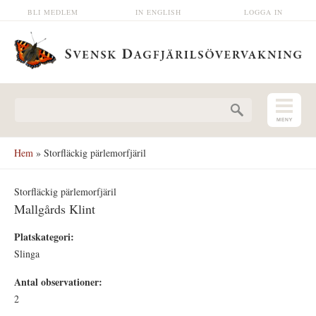
Hoppa till huvudinnehåll
BLI MEDLEM
IN ENGLISH
LOGGA IN
Sökformulär
Hem
» Storfläckig pärlemorfjäril
Storfläckig pärlemorfjäril
Mallgårds Klint
Platskategori:
Slinga
Antal observationer:
2