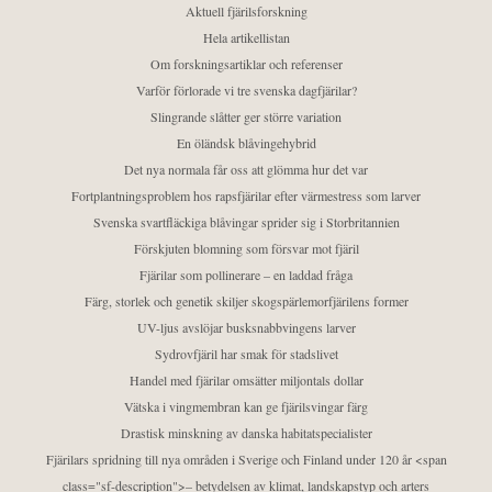
Aktuell fjärilsforskning
Hela artikellistan
Om forskningsartiklar och referenser
Varför förlorade vi tre svenska dagfjärilar?
Slingrande slåtter ger större variation
En öländsk blåvingehybrid
Det nya normala får oss att glömma hur det var
Fortplantningsproblem hos rapsfjärilar efter värmestress som larver
Svenska svartfläckiga blåvingar sprider sig i Storbritannien
Förskjuten blomning som försvar mot fjäril
Fjärilar som pollinerare – en laddad fråga
Färg, storlek och genetik skiljer skogspärlemorfjärilens former
UV-ljus avslöjar busksnabbvingens larver
Sydrovfjäril har smak för stadslivet
Handel med fjärilar omsätter miljontals dollar
Vätska i vingmembran kan ge fjärilsvingar färg
Drastisk minskning av danska habitatspecialister
Fjärilars spridning till nya områden i Sverige och Finland under 120 år <span
class="sf-description">– betydelsen av klimat, landskapstyp och arters