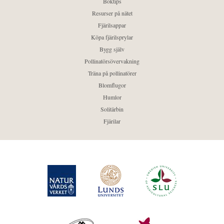
Boktips
Resurser på nätet
Fjärilsappar
Köpa fjärilsprylar
Bygg själv
Pollinatörsövervakning
Träna på pollinatörer
Blomflugor
Humlor
Solitärbin
Fjärilar