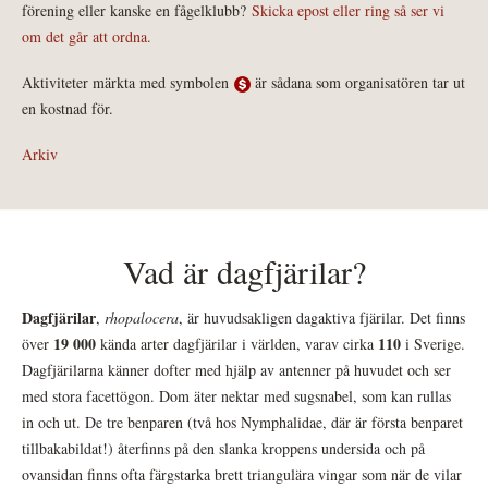
förening eller kanske en fågelklubb?
Skicka epost eller ring så ser vi
om det går att ordna.
Aktiviteter märkta med symbolen
är sådana som organisatören tar ut
en kostnad för.
Arkiv
Vad är dagfjärilar?
Dagfjärilar
,
rhopalocera
, är huvudsakligen dagaktiva fjärilar. Det finns
19 000
110
över
kända arter dagfjärilar i världen, varav cirka
i Sverige.
Dagfjärilarna känner dofter med hjälp av antenner på huvudet och ser
med stora facettögon. Dom äter nektar med sugsnabel, som kan rullas
in och ut. De tre benparen (två hos Nymphalidae, där är första benparet
tillbakabildat!) återfinns på den slanka kroppens undersida och på
ovansidan finns ofta färgstarka brett triangulära vingar som när de vilar