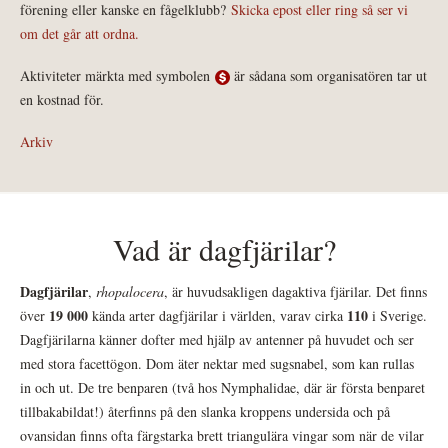
förening eller kanske en fågelklubb?
Skicka epost eller ring så ser vi
om det går att ordna.
Aktiviteter märkta med symbolen
är sådana som organisatören tar ut
en kostnad för.
Arkiv
Vad är dagfjärilar?
Dagfjärilar
,
rhopalocera
, är huvudsakligen dagaktiva fjärilar. Det finns
19 000
110
över
kända arter dagfjärilar i världen, varav cirka
i Sverige.
Dagfjärilarna känner dofter med hjälp av antenner på huvudet och ser
med stora facettögon. Dom äter nektar med sugsnabel, som kan rullas
in och ut. De tre benparen (två hos Nymphalidae, där är första benparet
tillbakabildat!) återfinns på den slanka kroppens undersida och på
ovansidan finns ofta färgstarka brett triangulära vingar som när de vilar