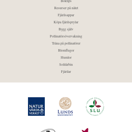
Boktips
Resurser på nätet
Fjärilsappar
Köpa fjärilsprylar
Bygg själv
Pollinatörsövervakning
Träna på pollinatörer
Blomflugor
Humlor
Solitärbin
Fjärilar