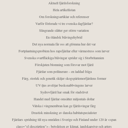
Aktuell fjärilsforskning
Hela artikellistan
Om forskningsartiklar och referenser
Varför förlorade vi tre svenska dagfjärilar?
Slingrande slåtter ger större variation
En öländsk blåvingehybrid
Det nya normala får oss att glömma hur det var
Fortplantningsproblem hos rapsfjärilar efter värmestress som larver
Svenska svartfläckiga blåvingar sprider sig i Storbritannien
Förskjuten blomning som försvar mot fjäril
Fjärilar som pollinerare – en laddad fråga
Färg, storlek och genetik skiljer skogspärlemorfjärilens former
UV-ljus avslöjar busksnabbvingens larver
Sydrovfjäril har smak för stadslivet
Handel med fjärilar omsätter miljontals dollar
Vätska i vingmembran kan ge fjärilsvingar färg
Drastisk minskning av danska habitatspecialister
Fjärilars spridning till nya områden i Sverige och Finland under 120 år <span
class="sf-description">– betydelsen av klimat, landskapstyp och arters