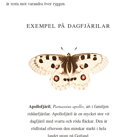
är resta mot varandra över ryggen.
EXEMPEL PÅ DAGFJÄRILAR
Apollofjäril
,
Parnassius apollo
, art i familjen
riddarfjärilar. Apollofjäril är en mycket stor vit
dagfjäril med svarta och röda fläckar. Den är
rödlistad eftersom den minskar starkt i hela
landet utom på Gotland.