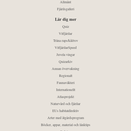
Allmänt
Fjärilsgalleri
Lär dig mer
Quiz
Vitfjärilar
Träna raps/kål/rov
VitfjärilarSpeed
Juvela vingar
Quizarkiv
Annan övervakning
Regionalt
Faunaväkteri
Internationellt
Atlasprojekt
Naturvård och fjärilar
EUs habitatdirektiv
Arter med åtgärdsprogram
Böcker, appar, material och länktips