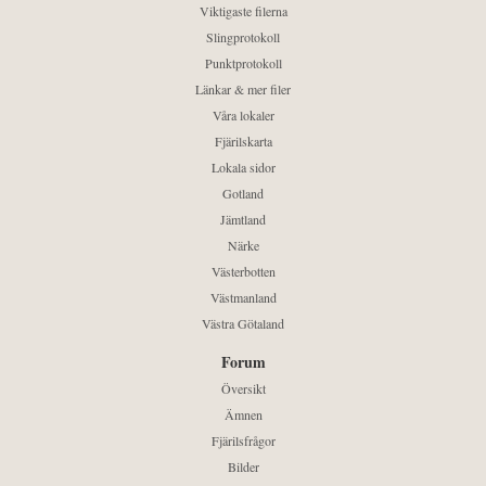
Viktigaste filerna
Slingprotokoll
Punktprotokoll
Länkar & mer filer
Våra lokaler
Fjärilskarta
Lokala sidor
Gotland
Jämtland
Närke
Västerbotten
Västmanland
Västra Götaland
Forum
Översikt
Ämnen
Fjärilsfrågor
Bilder