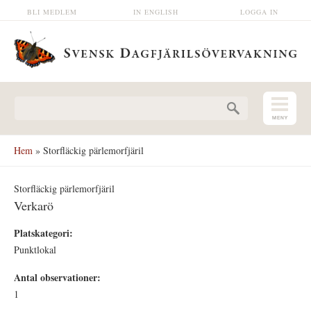
Hoppa till huvudinnehåll
BLI MEDLEM
IN ENGLISH
LOGGA IN
Sökformulär
Hem
» Storfläckig pärlemorfjäril
Storfläckig pärlemorfjäril
Verkarö
Platskategori:
Punktlokal
Antal observationer:
1