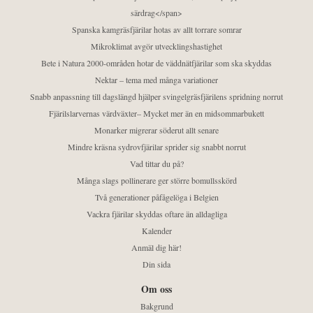
särdrag</span>
Spanska kamgräsfjärilar hotas av allt torrare somrar
Mikroklimat avgör utvecklingshastighet
Bete i Natura 2000-områden hotar de väddnätfjärilar som ska skyddas
Nektar – tema med många variationer
Snabb anpassning till dagslängd hjälper svingelgräsfjärilens spridning norrut
Fjärilslarvernas värdväxter– Mycket mer än en midsommarbukett
Monarker migrerar söderut allt senare
Mindre kräsna sydrovfjärilar sprider sig snabbt norrut
Vad tittar du på?
Många slags pollinerare ger större bomullsskörd
Två generationer påfågelöga i Belgien
Vackra fjärilar skyddas oftare än alldagliga
Kalender
Anmäl dig här!
Din sida
Om oss
Bakgrund