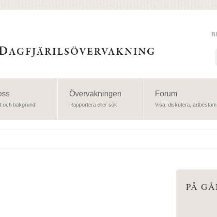
B
Sök
oss
Övervakningen
Forum
t och bakgrund
Rapportera eller sök
Visa, diskutera, artbestäm
PÅ G