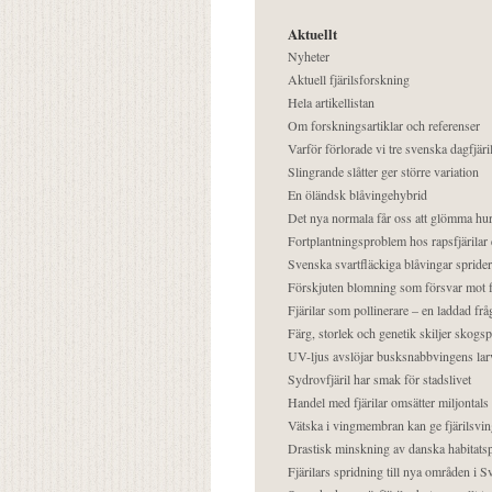
Aktuellt
Nyheter
Aktuell fjärilsforskning
Hela artikellistan
Om forskningsartiklar och referenser
Varför förlorade vi tre svenska dagfjäri
Slingrande slåtter ger större variation
En öländsk blåvingehybrid
Det nya normala får oss att glömma hur
Fortplantningsproblem hos rapsfjärilar 
Svenska svartfläckiga blåvingar sprider 
Förskjuten blomning som försvar mot fj
Fjärilar som pollinerare – en laddad frå
Färg, storlek och genetik skiljer skogs
UV-ljus avslöjar busksnabbvingens lar
Sydrovfjäril har smak för stadslivet
Handel med fjärilar omsätter miljontals 
Vätska i vingmembran kan ge fjärilsvin
Drastisk minskning av danska habitatsp
Fjärilars spridning till nya områden i