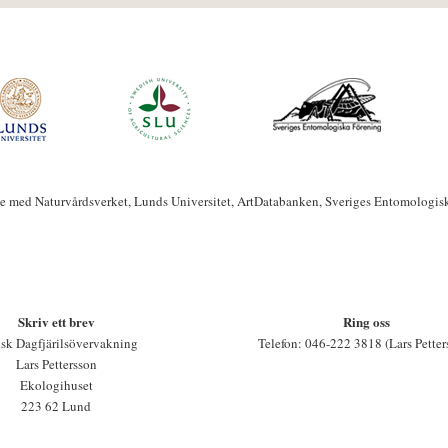
te med Naturvårdsverket, Lunds Universitet, ArtDatabanken, Sveriges Entomologis
Skriv ett brev
Ring oss
sk Dagfjärilsövervakning
Telefon: 046-222 3818 (Lars Petter
Lars Pettersson
Ekologihuset
223 62 Lund