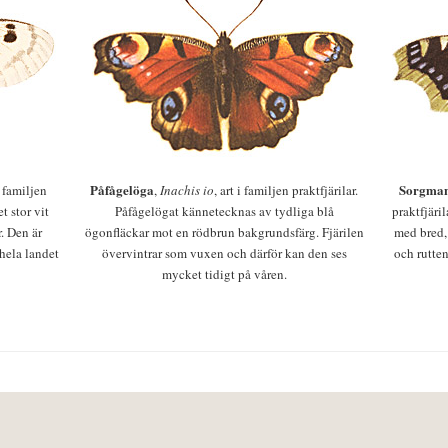
Påfågelöga
Sorgman
 i familjen
,
Inachis io
, art i familjen praktfjärilar.
t stor vit
Påfågelögat kännetecknas av tydliga blå
praktfjäri
r. Den är
ögonfläckar mot en rödbrun bakgrundsfärg. Fjärilen
med bred,
 hela landet
övervintrar som vuxen och därför kan den ses
och rutten
mycket tidigt på våren.