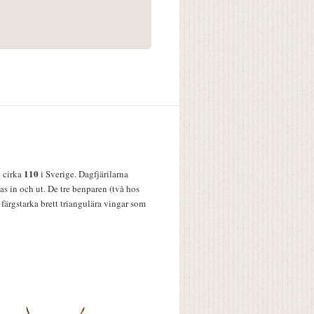
110
v cirka
i Sverige. Dagfjärilarna
s in och ut. De tre benparen (två hos
färgstarka brett triangulära vingar som