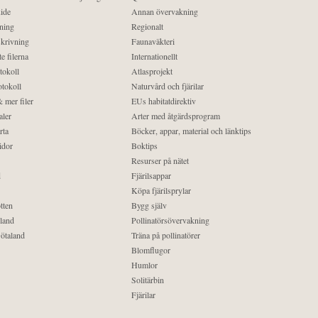
ide
Annan övervakning
ning
Regionalt
krivning
Faunaväkteri
e filerna
Internationellt
tokoll
Atlasprojekt
tokoll
Naturvård och fjärilar
 mer filer
EUs habitatdirektiv
aler
Arter med åtgärdsprogram
rta
Böcker, appar, material och länktips
idor
Boktips
Resurser på nätet
d
Fjärilsappar
Köpa fjärilsprylar
tten
Bygg själv
land
Pollinatörsövervakning
ötaland
Träna på pollinatörer
Blomflugor
Humlor
Solitärbin
Fjärilar