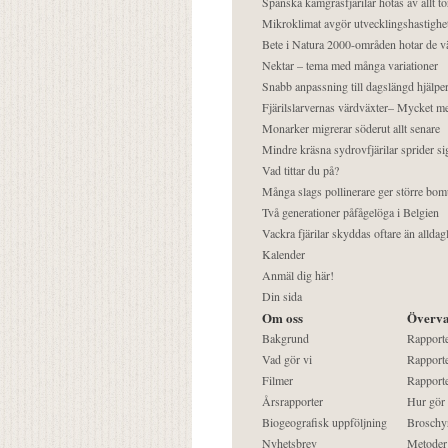
Spanska kamgräsfjärilar hotas av allt t
Mikroklimat avgör utvecklingshastighe
Bete i Natura 2000-områden hotar de v
Nektar – tema med många variationer
Snabb anpassning till dagslängd hjälper
Fjärilslarvernas värdväxter– Mycket 
Monarker migrerar söderut allt senare
Mindre kräsna sydrovfjärilar sprider si
Vad tittar du på?
Många slags pollinerare ger större bom
Två generationer påfågelöga i Belgien
Vackra fjärilar skyddas oftare än alldag
Kalender
Anmäl dig här!
Din sida
Om oss
Överva
Bakgrund
Rapport
Vad gör vi
Rapporte
Filmer
Rapporte
Årsrapporter
Hur gör
Biogeografisk uppföljning
Broschy
Nyhetsbrev
Metoder