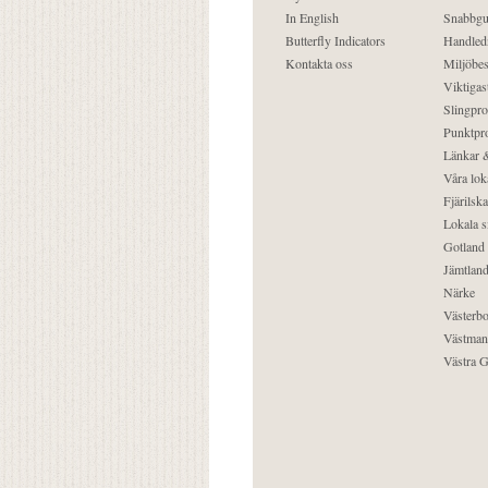
In English
Snabbgu
Butterfly Indicators
Handled
Kontakta oss
Miljöbes
Viktigast
Slingpro
Punktpro
Länkar &
Våra lok
Fjärilska
Lokala s
Gotland
Jämtlan
Närke
Västerbo
Västman
Västra G