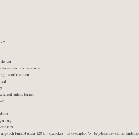
lar?
 det var
efter värmestress som larver
sig i Storbritannien
äril
ga
pärlemorfjärilens former
ver
dollar
gar färg
ecialister
 Sverige och Finland under 120 år <span class="sf-description">– betydelsen av klimat, landska