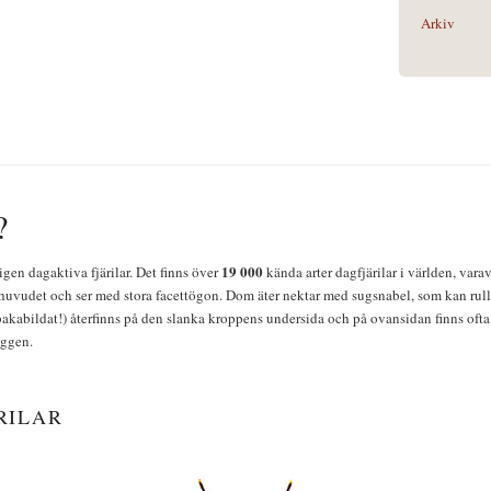
Arkiv
?
19 000
igen dagaktiva fjärilar. Det finns över
kända arter dagfjärilar i världen, vara
huvudet och ser med stora facettögon. Dom äter nektar med sugsnabel, som kan rulla
bakabildat!) återfinns på den slanka kroppens undersida och på ovansidan finns ofta 
yggen.
RILAR