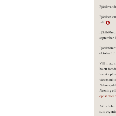
Fjärilsvand
Fjärilsexku
juli
Fjärilsföred
september 
Fjärilsföred
oktober 17
Vill ni att 
ha ett föred
kanske på a
vårens möte
Naturskydds
förening el
epost eller 
Aktivitete
som organisa