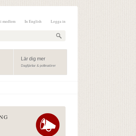
li medlem
In English
Logga in
formulär
Lär dig mer
Dagfjärilar & pollinatörer
ÅNG