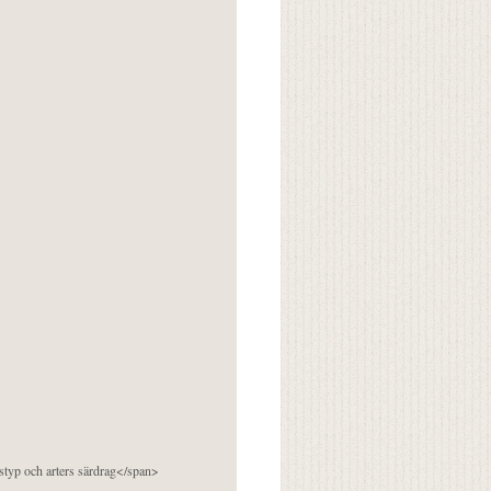
pstyp och arters särdrag</span>