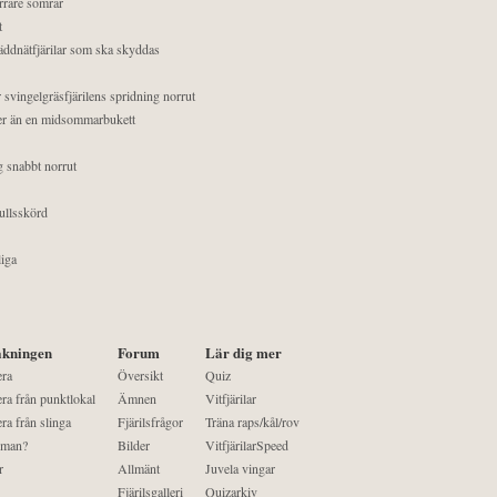
orrare somrar
t
äddnätfjärilar som ska skyddas
 svingelgräsfjärilens spridning norrut
mer än en midsommarbukett
g snabbt norrut
ullsskörd
liga
kningen
Forum
Lär dig mer
era
Översikt
Quiz
ra från punktlokal
Ämnen
Vitfjärilar
ra från slinga
Fjärilsfrågor
Träna raps/kål/rov
 man?
Bilder
VitfjärilarSpeed
r
Allmänt
Juvela vingar
Fjärilsgalleri
Quizarkiv