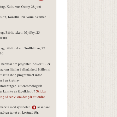
ring, Kulturens Östarp 28 juni
rsion, Konsthallen Norra Kvarken 11
rag, Biblioteket i Mjölby, 23
18:00
rag, Biblioteket i Trollhättan, 27
:30
vi berättar om projektet hos er? Eller
rag om fjärilar i allmänhet? Håller ni
tt sätta ihop programmet inför
n i en krets av
föreningen, ett entomologisk
ler kanske en fågelklubb?
Skicka
ring så ser vi om det går att ordna.
r märkta med symbolen
är sådana
tören tar ut en kostnad för.