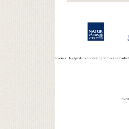
Svensk Dagfjärilsövervakning utförs i samarbe
Sven