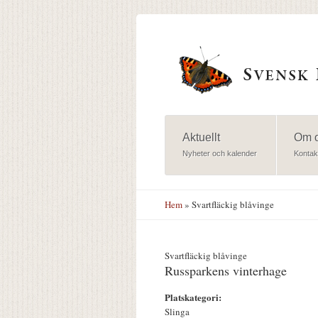
Hoppa till huvudinnehåll
Aktuellt
Om 
Nyheter och kalender
Kontak
Hem
» Svartfläckig blåvinge
Svartfläckig blåvinge
Russparkens vinterhage
Platskategori:
Slinga