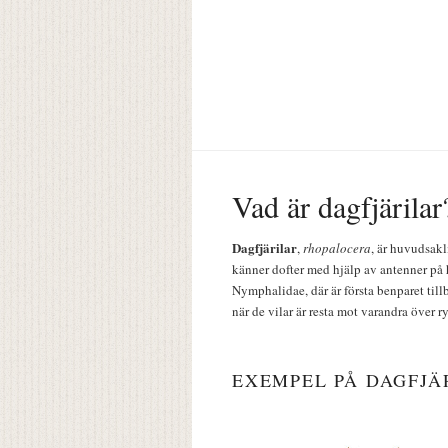
Vad är dagfjärilar
Dagfjärilar
,
rhopalocera
, är huvudsakl
känner dofter med hjälp av antenner på 
Nymphalidae, där är första benparet till
när de vilar är resta mot varandra över r
EXEMPEL PÅ DAGFJÄ