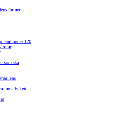
ilens former
 Finland under 120
särdrag
r
ar som ska
fjärilens
idsommarbukett
rut