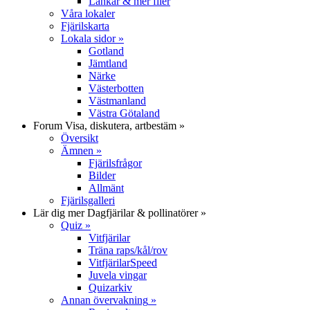
Länkar & mer filer
Våra lokaler
Fjärilskarta
Lokala sidor
»
Gotland
Jämtland
Närke
Västerbotten
Västmanland
Västra Götaland
Forum
Visa, diskutera, artbestäm
»
Översikt
Ämnen
»
Fjärilsfrågor
Bilder
Allmänt
Fjärilsgalleri
Lär dig mer
Dagfjärilar & pollinatörer
»
Quiz
»
Vitfjärilar
Träna raps/kål/rov
VitfjärilarSpeed
Juvela vingar
Quizarkiv
Annan övervakning
»