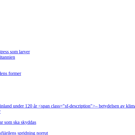
tress som larver
ritannien
ilens former
 Finland under 120 år <span class="sf-description">– betydelsen av klim
r
lar som ska skyddas
fjärilens spridning norrut