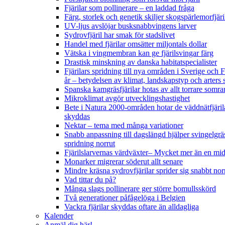
Fjärilar som pollinerare – en laddad fråga
Färg, storlek och genetik skiljer skogspärlemorfjär
UV-ljus avslöjar busksnabbvingens larver
Sydrovfjäril har smak för stadslivet
Handel med fjärilar omsätter miljontals dollar
Vätska i vingmembran kan ge fjärilsvingar färg
Drastisk minskning av danska habitatspecialister
Fjärilars spridning till nya områden i Sverige och
år
– betydelsen av klimat, landskapstyp och arters 
Spanska kamgräsfjärilar hotas av allt torrare somra
Mikroklimat avgör utvecklingshastighet
Bete i Natura 2000-områden hotar de väddnätfjäril
skyddas
Nektar – tema med många variationer
Snabb anpassning till dagslängd hjälper svingelgräs
spridning norrut
Fjärilslarvernas värdväxter– Mycket mer än en m
Monarker migrerar söderut allt senare
Mindre kräsna sydrovfjärilar sprider sig snabbt nor
Vad tittar du på?
Många slags pollinerare ger större bomullsskörd
Två generationer påfågelöga i Belgien
Vackra fjärilar skyddas oftare än alldagliga
Kalender
Anmäl dig här!