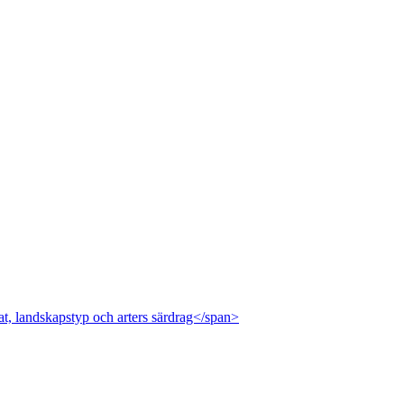
at, landskapstyp och arters särdrag</span>