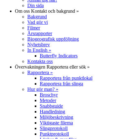
Din sida
Om oss
Kontakt och bakgrund
»
Bakgrund
Vad gör vi
Filmer
Årsrapporter
Biogeografisk uppföljning
Nyhetsbrev
In English
»
Butterfly Indicators
Kontakta oss
Övervakningen
Rapportera eller sök
»
Rapportera
»
Rapportera från punktlokal
Rapportera från slinga
Hur gör man?
»
Broschyr
Metoder
Snabbguide
Handledning
Miljöbeskrivning
Viktigaste filerna
Slingprotokoll
Punktprotokoll