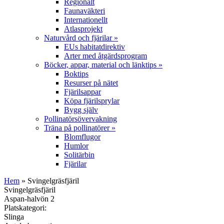
Regionalt
Faunaväkteri
Internationellt
Atlasprojekt
Naturvård och fjärilar
»
EUs habitatdirektiv
Arter med åtgärdsprogram
Böcker, appar, material och länktips
»
Boktips
Resurser på nätet
Fjärilsappar
Köpa fjärilsprylar
Bygg själv
Pollinatörsövervakning
Träna på pollinatörer
»
Blomflugor
Humlor
Solitärbin
Fjärilar
Hem
» Svingelgräsfjäril
Svingelgräsfjäril
Aspan-halvön 2
Platskategori:
Slinga