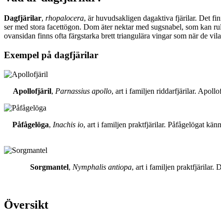
Dagfjärilar
,
rhopalocera
, är huvudsakligen dagaktiva fjärilar. Det fi
ser med stora facettögon. Dom äter nektar med sugsnabel, som kan rull
ovansidan finns ofta färgstarka brett triangulära vingar som när de vil
Exempel på dagfjärilar
Apollofjäril
,
Parnassius apollo
, art i familjen riddarfjärilar. Apol
Påfågelöga
,
Inachis io
, art i familjen praktfjärilar. Påfågelögat 
Sorgmantel
,
Nymphalis antiopa
, art i familjen praktfjärila
Översikt