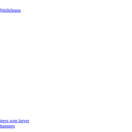
tress som larver
ritannien