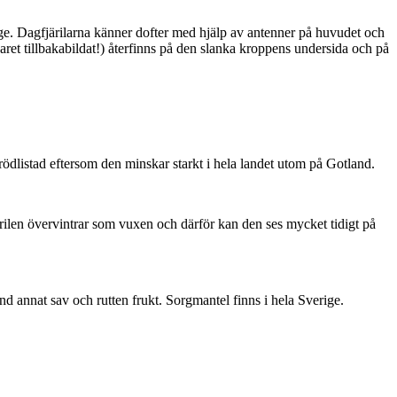
ge. Dagfjärilarna känner dofter med hjälp av antenner på huvudet och
ret tillbakabildat!) återfinns på den slanka kroppens undersida och på
är rödlistad eftersom den minskar starkt i hela landet utom på Gotland.
ärilen övervintrar som vuxen och därför kan den ses mycket tidigt på
nd annat sav och rutten frukt. Sorgmantel finns i hela Sverige.