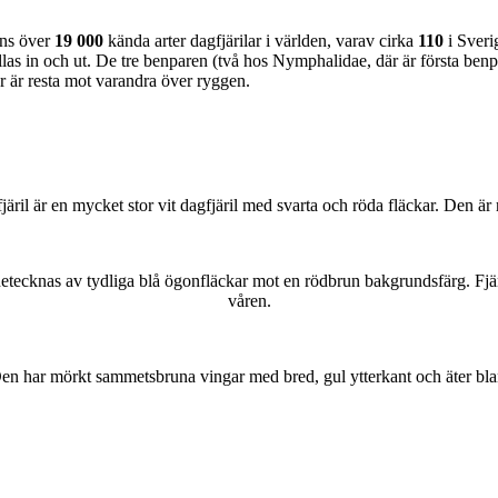
nns över
19 000
kända arter dagfjärilar i världen, varav cirka
110
i Sveri
as in och ut. De tre benparen (två hos Nymphalidae, där är första benpa
ar är resta mot varandra över ryggen.
lofjäril är en mycket stor vit dagfjäril med svarta och röda fläckar. Den 
kännetecknas av tydliga blå ögonfläckar mot en rödbrun bakgrundsfärg. Fj
våren.
r. Den har mörkt sammetsbruna vingar med bred, gul ytterkant och äter bla