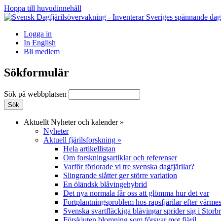
Hoppa till huvudinnehåll
Logga in
In English
Bli medlem
Sökformulär
Sök på webbplatsen
Aktuellt
Nyheter och kalender
»
Nyheter
Aktuell fjärilsforskning
»
Hela artikellistan
Om forskningsartiklar och referenser
Varför förlorade vi tre svenska dagfjärilar?
Slingrande slåtter ger större variation
En öländsk blåvingehybrid
Det nya normala får oss att glömma hur det var
Fortplantningsproblem hos rapsfjärilar efter värmes
Svenska svartfläckiga blåvingar sprider sig i Storb
Förskjuten blomning som försvar mot fjäril