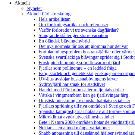
Aktuellt
Nyheter
Aktuell fjärilsforskning
Hela artikellistan
Om forskningsartiklar och referenser
Varför förlorade vi tre svenska dagfjärilar?
Slingrande slåtter ger större variation
En öländsk blåvingehybrid
Det nya normala får oss att glömma hur det var
Fortplantningsproblem hos rapsfjärilar efter värmes
Svenska svartfläckiga blåvingar sprider sig i Storb
Förskjuten blomning som försvar mot fjäril
Fjärilar som pollinerare – en laddad fråga
Färg, storlek och genetik skiljer skogspärlemorfjär
UV-ljus avslöjar busksnabbvingens larver
Sydrovfjäril har smak för stadslivet
Handel med fjärilar omsätter miljontals dollar
Vätska i vingmembran kan ge fjärilsvingar färg
Drastisk minskning av danska habitatspecialister
Fjärilars spridning till nya områden i Sverige och
Spanska kamgräsfjärilar hotas av allt torrare somra
Mikroklimat avgör utvecklingshastighet
Bete i Natura 2000-områden hotar de väddnätfjäri
Nektar – tema med många variationer
Snabb anpassning till dagslängd hjälper svingelgräs