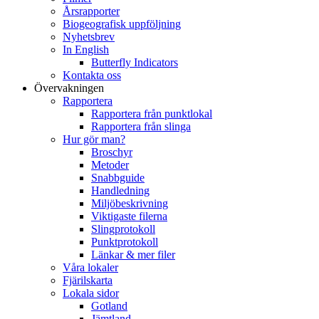
Årsrapporter
Biogeografisk uppföljning
Nyhetsbrev
In English
Butterfly Indicators
Kontakta oss
Övervakningen
Rapportera
Rapportera från punktlokal
Rapportera från slinga
Hur gör man?
Broschyr
Metoder
Snabbguide
Handledning
Miljöbeskrivning
Viktigaste filerna
Slingprotokoll
Punktprotokoll
Länkar & mer filer
Våra lokaler
Fjärilskarta
Lokala sidor
Gotland
Jämtland