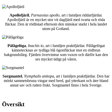
Apollofjäril
,
Parnassius apollo
, art i familjen riddarfjärilar.
Apollofjäril är en mycket stor vit dagfjäril med svarta och röda
fläckar. Den är rödlistad eftersom den minskar starkt i hela landet
utom på Gotland.
Påfågelöga
,
Inachis io
, art i familjen praktfjärilar. Påfågelögat
kännetecknas av tydliga blå ögonfläckar mot en rödbrun
bakgrundsfärg. Fjärilen övervintrar som vuxen och därför kan den
ses mycket tidigt på våren.
Sorgmantel
,
Nymphalis antiopa
, art i familjen praktfjärilar. Den har
mörkt sammetsbruna vingar med bred, gul ytterkant och äter bland
annat sav och rutten frukt. Sorgmantel finns i hela Sverige.
Översikt