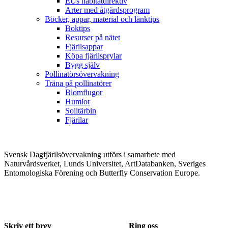
EUs habitatdirektiv
Arter med åtgärdsprogram
Böcker, appar, material och länktips
Boktips
Resurser på nätet
Fjärilsappar
Köpa fjärilsprylar
Bygg själv
Pollinatörsövervakning
Träna på pollinatörer
Blomflugor
Humlor
Solitärbin
Fjärilar
Svensk Dagfjärilsövervakning utförs i samarbete med
Naturvårdsverket, Lunds Universitet, ArtDatabanken, Sveriges
Entomologiska Förening och Butterfly Conservation Europe.
Skriv ett brev
Ring oss