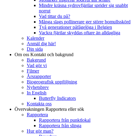
Mindre kräsna sydrovfjärilar sprider sig snabbt
norrut
Vad tittar du på?
Många slags pollinerare ger större bomullsskörd
Två generationer påfågelöga i Belgien
Vackra fjärilar skyddas oftare än alldagliga
Kalender
Anmäl dig här!
Din sida
Om oss
Kontakt och bakgrund
Bakgrund
Vad gör vi
Filmer
Årsrapporter
Biogeografisk uppföljning
Nyhetsbrev
In English
Butterfly Indicators
Kontakta oss
Övervakningen
Rapportera eller sök
Rapportera
Rapportera från punktlokal
Rapportera från slinga
Hur gör man?