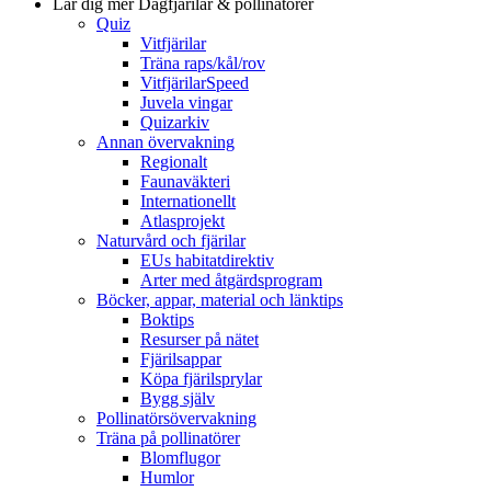
Lär dig mer
Dagfjärilar & pollinatörer
Quiz
Vitfjärilar
Träna raps/kål/rov
VitfjärilarSpeed
Juvela vingar
Quizarkiv
Annan övervakning
Regionalt
Faunaväkteri
Internationellt
Atlasprojekt
Naturvård och fjärilar
EUs habitatdirektiv
Arter med åtgärdsprogram
Böcker, appar, material och länktips
Boktips
Resurser på nätet
Fjärilsappar
Köpa fjärilsprylar
Bygg själv
Pollinatörsövervakning
Träna på pollinatörer
Blomflugor
Humlor