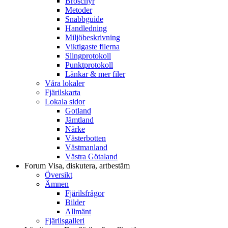
Broschyr
Metoder
Snabbguide
Handledning
Miljöbeskrivning
Viktigaste filerna
Slingprotokoll
Punktprotokoll
Länkar & mer filer
Våra lokaler
Fjärilskarta
Lokala sidor
Gotland
Jämtland
Närke
Västerbotten
Västmanland
Västra Götaland
Forum
Visa, diskutera, artbestäm
Översikt
Ämnen
Fjärilsfrågor
Bilder
Allmänt
Fjärilsgalleri