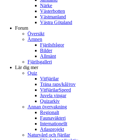
Närke
Västerbotten
Västmanland
Västra Götaland
Forum
Översikt
Ämnen
Fjärilsfrågor
Bilder
Allmänt
Fjärilsgalleri
Lär dig mer
Quiz
Vitfjärilar
Träna raps/kål/rov
VitfjärilarSpeed
Juvela vingar
Quizarkiv
Annan övervakning
Regionalt
Faunaväkteri
Internationellt
Atlasprojekt
Naturvård och fjärilar