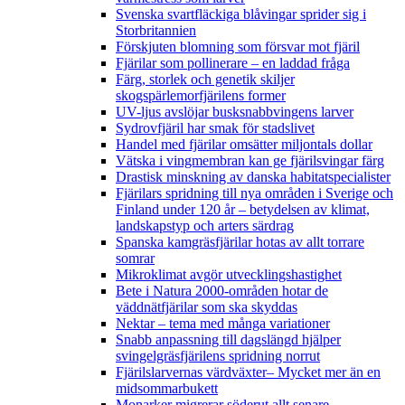
Svenska svartfläckiga blåvingar sprider sig i
Storbritannien
Förskjuten blomning som försvar mot fjäril
Fjärilar som pollinerare – en laddad fråga
Färg, storlek och genetik skiljer
skogspärlemorfjärilens former
UV-ljus avslöjar busksnabbvingens larver
Sydrovfjäril har smak för stadslivet
Handel med fjärilar omsätter miljontals dollar
Vätska i vingmembran kan ge fjärilsvingar färg
Drastisk minskning av danska habitatspecialister
Fjärilars spridning till nya områden i Sverige och
Finland under 120 år
– betydelsen av klimat,
landskapstyp och arters särdrag
Spanska kamgräsfjärilar hotas av allt torrare
somrar
Mikroklimat avgör utvecklingshastighet
Bete i Natura 2000-områden hotar de
väddnätfjärilar som ska skyddas
Nektar – tema med många variationer
Snabb anpassning till dagslängd hjälper
svingelgräsfjärilens spridning norrut
Fjärilslarvernas värdväxter– Mycket mer än en
midsommarbukett
Monarker migrerar söderut allt senare