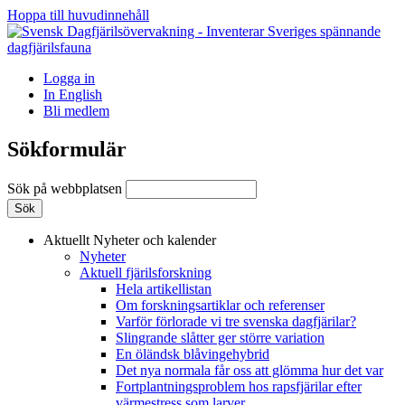
Hoppa till huvudinnehåll
Logga in
In English
Bli medlem
Sökformulär
Sök på webbplatsen
Aktuellt
Nyheter och kalender
Nyheter
Aktuell fjärilsforskning
Hela artikellistan
Om forskningsartiklar och referenser
Varför förlorade vi tre svenska dagfjärilar?
Slingrande slåtter ger större variation
En öländsk blåvingehybrid
Det nya normala får oss att glömma hur det var
Fortplantningsproblem hos rapsfjärilar efter
värmestress som larver