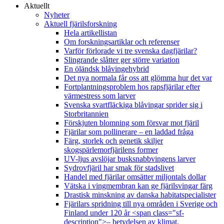
Aktuellt
Nyheter
Aktuell fjärilsforskning
Hela artikellistan
Om forskningsartiklar och referenser
Varför förlorade vi tre svenska dagfjärilar?
Slingrande slåtter ger större variation
En öländsk blåvingehybrid
Det nya normala får oss att glömma hur det var
Fortplantningsproblem hos rapsfjärilar efter
värmestress som larver
Svenska svartfläckiga blåvingar sprider sig i
Storbritannien
Förskjuten blomning som försvar mot fjäril
Fjärilar som pollinerare – en laddad fråga
Färg, storlek och genetik skiljer
skogspärlemorfjärilens former
UV-ljus avslöjar busksnabbvingens larver
Sydrovfjäril har smak för stadslivet
Handel med fjärilar omsätter miljontals dollar
Vätska i vingmembran kan ge fjärilsvingar färg
Drastisk minskning av danska habitatspecialister
Fjärilars spridning till nya områden i Sverige och
Finland under 120 år <span class="sf-
description">– betydelsen av klimat,