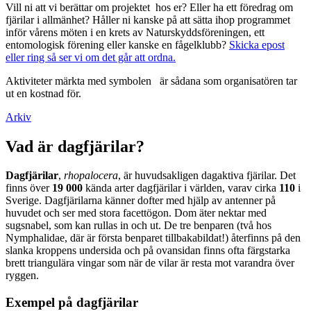
Vill ni att vi berättar om projektet hos er? Eller ha ett föredrag om
fjärilar i allmänhet? Håller ni kanske på att sätta ihop programmet
inför vårens möten i en krets av Naturskyddsföreningen, ett
entomologisk förening eller kanske en fågelklubb?
Skicka epost
eller ring så ser vi om det går att ordna.
Aktiviteter märkta med symbolen
är sådana som organisatören tar
ut en kostnad för.
Arkiv
Vad är dagfjärilar?
Dagfjärilar
,
rhopalocera
, är huvudsakligen dagaktiva fjärilar. Det
finns över
19 000
kända arter dagfjärilar i världen, varav cirka
110
i
Sverige. Dagfjärilarna känner dofter med hjälp av antenner på
huvudet och ser med stora facettögon. Dom äter nektar med
sugsnabel, som kan rullas in och ut. De tre benparen (två hos
Nymphalidae, där är första benparet tillbakabildat!) återfinns på den
slanka kroppens undersida och på ovansidan finns ofta färgstarka
brett triangulära vingar som när de vilar är resta mot varandra över
ryggen.
Exempel på dagfjärilar