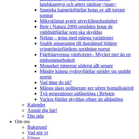
landskapstyp och arters särdrag</span>
Spanska kamgräsfjärilar hotas av allt torrare
somrar
Mikroklimat avgör utvecklingshastighet
Bete i Natura 2000-områden hotar de
väddnätfjärilar som ska skyddas
Nektar – tema med många variationer
Snabb anpassning till dagslängd hjälper
svingelgräsfjärilens spridning norrut
Fjärilslarvernas värdväxter– Mycket mer än en
midsommarbukett
Monarker migrerar söderut allt senare
Mindre kräsna sydrovfjärilar sprider sig snabbt
norrut
Vad tittar du på?
Många slags pollinerare ger större bomullsskörd
Två generationer påfågelöga i Belgien
Vackra fjärilar skyddas oftare än alldagliga
Kalender
Anmäl dig här!
Din sida
Om oss
Bakgrund
Vad gör vi
Filmer