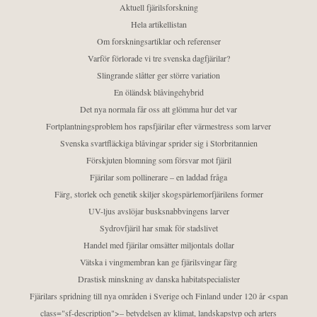
Aktuell fjärilsforskning
Hela artikellistan
Om forskningsartiklar och referenser
Varför förlorade vi tre svenska dagfjärilar?
Slingrande slåtter ger större variation
En öländsk blåvingehybrid
Det nya normala får oss att glömma hur det var
Fortplantningsproblem hos rapsfjärilar efter värmestress som larver
Svenska svartfläckiga blåvingar sprider sig i Storbritannien
Förskjuten blomning som försvar mot fjäril
Fjärilar som pollinerare – en laddad fråga
Färg, storlek och genetik skiljer skogspärlemorfjärilens former
UV-ljus avslöjar busksnabbvingens larver
Sydrovfjäril har smak för stadslivet
Handel med fjärilar omsätter miljontals dollar
Vätska i vingmembran kan ge fjärilsvingar färg
Drastisk minskning av danska habitatspecialister
Fjärilars spridning till nya områden i Sverige och Finland under 120 år <span
class="sf-description">– betydelsen av klimat, landskapstyp och arters