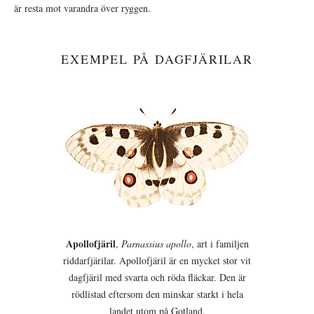
är resta mot varandra över ryggen.
EXEMPEL PÅ DAGFJÄRILAR
Apollofjäril
,
Parnassius apollo
, art i familjen
riddarfjärilar. Apollofjäril är en mycket stor vit
dagfjäril med svarta och röda fläckar. Den är
rödlistad eftersom den minskar starkt i hela
landet utom på Gotland.