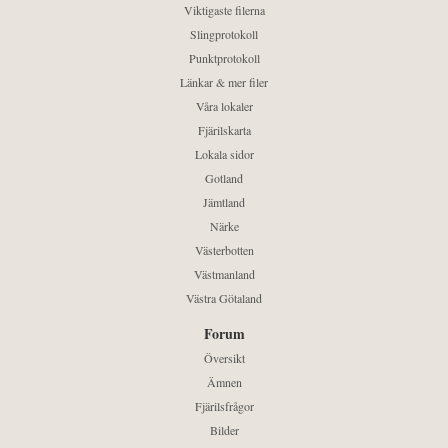
Viktigaste filerna
Slingprotokoll
Punktprotokoll
Länkar & mer filer
Våra lokaler
Fjärilskarta
Lokala sidor
Gotland
Jämtland
Närke
Västerbotten
Västmanland
Västra Götaland
Forum
Översikt
Ämnen
Fjärilsfrågor
Bilder