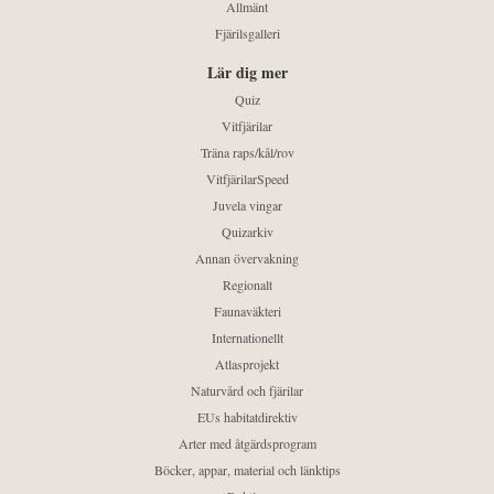
Allmänt
Fjärilsgalleri
Lär dig mer
Quiz
Vitfjärilar
Träna raps/kål/rov
VitfjärilarSpeed
Juvela vingar
Quizarkiv
Annan övervakning
Regionalt
Faunaväkteri
Internationellt
Atlasprojekt
Naturvård och fjärilar
EUs habitatdirektiv
Arter med åtgärdsprogram
Böcker, appar, material och länktips