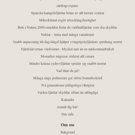
särdrag</span>
Spanska kamgräsfjärilar hotas av allt torrare somrar
Mikroklimat avgör utvecklingshastighet
Bete i Natura 2000-områden hotar de väddnätfjärilar som ska skyddas
Nektar – tema med många variationer
Snabb anpassning till dagslängd hjälper svingelgräsfjärilens spridning norrut
Fjärilslarvernas värdväxter– Mycket mer än en midsommarbukett
Monarker migrerar söderut allt senare
Mindre kräsna sydrovfjärilar sprider sig snabbt norrut
Vad tittar du på?
Många slags pollinerare ger större bomullsskörd
Två generationer påfågelöga i Belgien
Vackra fjärilar skyddas oftare än alldagliga
Kalender
Anmäl dig här!
Din sida
Om oss
Bakgrund