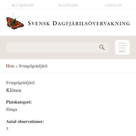
Hoppa till huvudinnehåll
BLI MEDLEM
IN ENGLISH
LOGGA IN
Sökformulär
Hem
» Svingelgräsfjäril
Svingelgräsfjäril
Klören
Platskategori:
Slinga
Antal observationer:
3