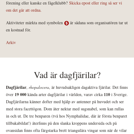
förening eller kanske en fågelklubb?
Skicka epost eller ring så ser vi
om det går att ordna.
Aktiviteter märkta med symbolen
är sådana som organisatören tar ut
en kostnad för.
Arkiv
Vad är dagfjärilar?
Dagfjärilar
,
rhopalocera
, är huvudsakligen dagaktiva fjärilar. Det finns
19 000
110
över
kända arter dagfjärilar i världen, varav cirka
i Sverige.
Dagfjärilarna känner dofter med hjälp av antenner på huvudet och ser
med stora facettögon. Dom äter nektar med sugsnabel, som kan rullas
in och ut. De tre benparen (två hos Nymphalidae, där är första benparet
tillbakabildat!) återfinns på den slanka kroppens undersida och på
ovansidan finns ofta färgstarka brett triangulära vingar som när de vilar