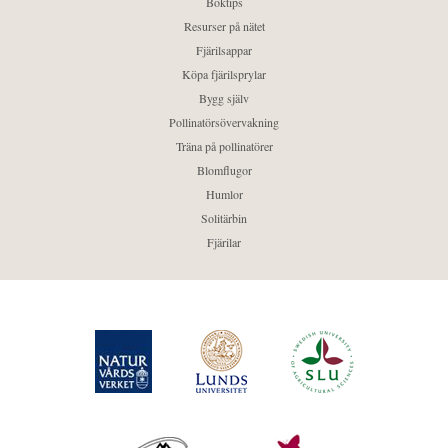
Boktips
Resurser på nätet
Fjärilsappar
Köpa fjärilsprylar
Bygg själv
Pollinatörsövervakning
Träna på pollinatörer
Blomflugor
Humlor
Solitärbin
Fjärilar