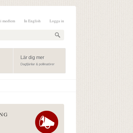
li medlem
In English
Logga in
formulär
Lär dig mer
Dagfjärilar & pollinatörer
ÅNG