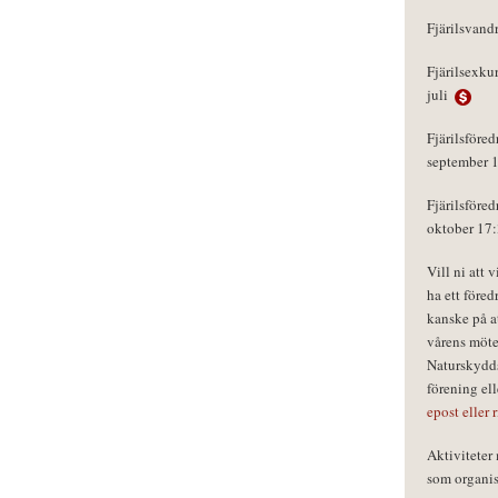
Fjärilsvand
Fjärilsexku
juli
Fjärilsföred
september 
Fjärilsföred
oktober 17
Vill ni att 
ha ett föred
kanske på a
vårens möte
Naturskydds
förening el
epost eller 
Aktivitete
som organisa