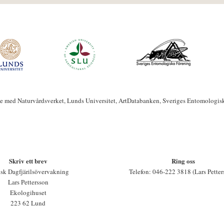
te med Naturvårdsverket, Lunds Universitet, ArtDatabanken, Sveriges Entomologis
Skriv ett brev
Ring oss
sk Dagfjärilsövervakning
Telefon: 046-222 3818 (Lars Petter
Lars Pettersson
Ekologihuset
223 62 Lund