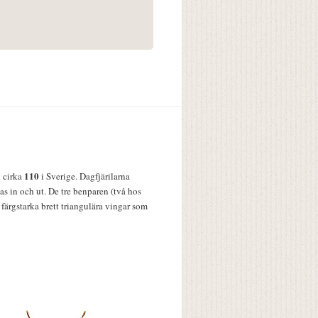
110
v cirka
i Sverige. Dagfjärilarna
s in och ut. De tre benparen (två hos
färgstarka brett triangulära vingar som