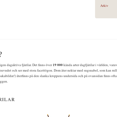
Arkiv
?
19 000
igen dagaktiva fjärilar. Det finns över
kända arter dagfjärilar i världen, vara
huvudet och ser med stora facettögon. Dom äter nektar med sugsnabel, som kan rulla
bakabildat!) återfinns på den slanka kroppens undersida och på ovansidan finns ofta 
yggen.
RILAR