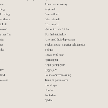
ide
Annan övervakning
ning
Regionalt
krivning
Faunaväkteri
e filerna
Internationellt
tokoll
Atlasprojekt
tokoll
Naturvård och fjärilar
 mer filer
EUs habitatdirektiv
aler
Arter med åtgärdsprogram
rta
Böcker, appar, material och länktips
idor
Boktips
Resurser på nätet
d
Fjärilsappar
Köpa fjärilsprylar
tten
Bygg själv
land
Pollinatörsövervakning
ötaland
Träna på pollinatörer
Blomflugor
Humlor
Solitärbin
Fjärilar