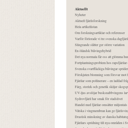
Aktuellt
Nyheter
Aktuell fjärilsforskning
Hela artikellistan
Om forskningsartiklar och referenser
Varför förlorade vi tre svenska dagfjäri
Slingrande slåtter ger större variation
En öländsk blåvingehybrid
Det nya normala får oss att glömma hur
Fortplantningsproblem hos rapsfjärilar 
Svenska svartfläckiga blåvingar sprider 
Förskjuten blomning som försvar mot fj
Fjärilar som pollinerare – en laddad frå
Färg, storlek och genetik skiljer skogs
UV-ljus avslöjar busksnabbvingens lar
Sydrovfjäril har smak för stadslivet
Handel med fjärilar omsätter miljontals 
Vätska i vingmembran kan ge fjärilsvin
Drastisk minskning av danska habitatsp
Fjärilars spridning till nya områden i