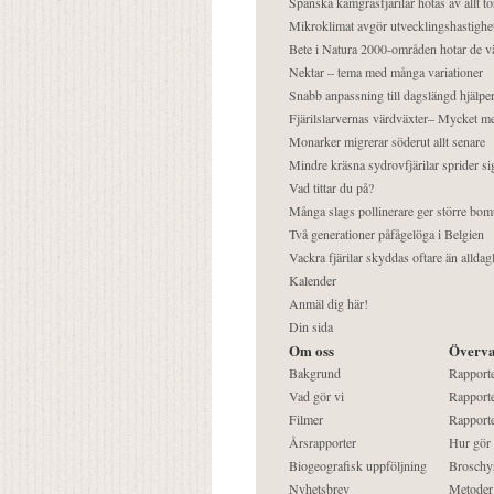
Spanska kamgräsfjärilar hotas av allt t
Mikroklimat avgör utvecklingshastighe
Bete i Natura 2000-områden hotar de v
Nektar – tema med många variationer
Snabb anpassning till dagslängd hjälper
Fjärilslarvernas värdväxter– Mycket 
Monarker migrerar söderut allt senare
Mindre kräsna sydrovfjärilar sprider si
Vad tittar du på?
Många slags pollinerare ger större bom
Två generationer påfågelöga i Belgien
Vackra fjärilar skyddas oftare än alldag
Kalender
Anmäl dig här!
Din sida
Om oss
Överva
Bakgrund
Rapport
Vad gör vi
Rapporte
Filmer
Rapporte
Årsrapporter
Hur gör
Biogeografisk uppföljning
Broschy
Nyhetsbrev
Metoder