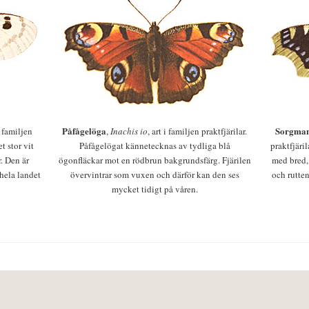
Påfågelöga
Sorgman
 i familjen
,
Inachis io
, art i familjen praktfjärilar.
t stor vit
Påfågelögat kännetecknas av tydliga blå
praktfjäri
r. Den är
ögonfläckar mot en rödbrun bakgrundsfärg. Fjärilen
med bred,
 hela landet
övervintrar som vuxen och därför kan den ses
och rutten
mycket tidigt på våren.