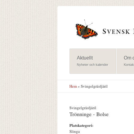
Hoppa till huvudinnehåll
Aktuellt
Om 
Nyheter och kalender
Kontak
Hem
» Svingelgräsfjäril
Svingelgräsfjäril
Trönninge - Bolse
Platskategori:
Slinga