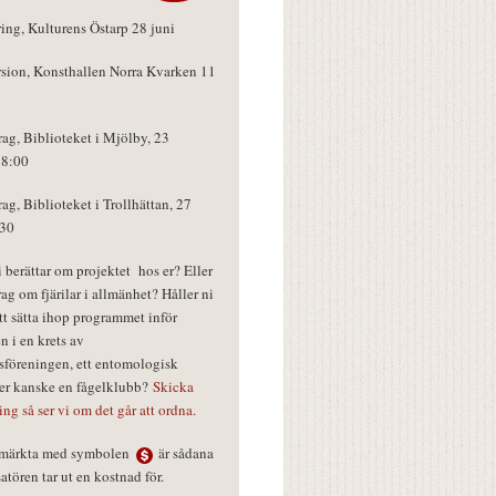
ring, Kulturens Östarp 28 juni
rsion, Konsthallen Norra Kvarken 11
rag, Biblioteket i Mjölby, 23
18:00
rag, Biblioteket i Trollhättan, 27
:30
vi berättar om projektet hos er? Eller
rag om fjärilar i allmänhet? Håller ni
tt sätta ihop programmet inför
n i en krets av
föreningen, ett entomologisk
ler kanske en fågelklubb?
Skicka
ring så ser vi om det går att ordna.
r märkta med symbolen
är sådana
tören tar ut en kostnad för.