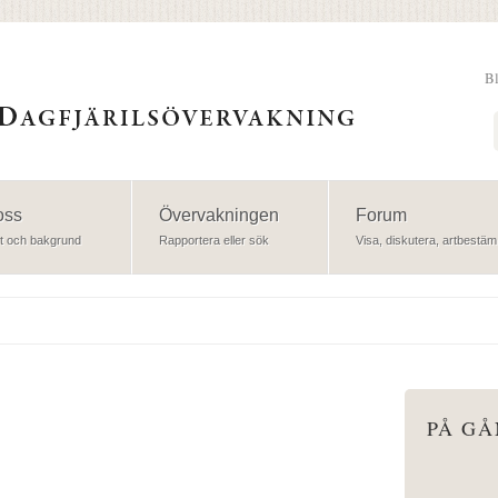
B
Sök
oss
Övervakningen
Forum
t och bakgrund
Rapportera eller sök
Visa, diskutera, artbestäm
PÅ G