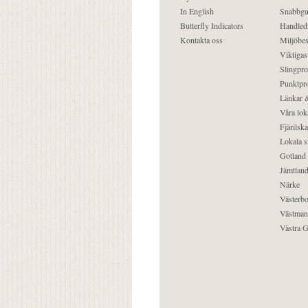
In English
Snabbgu
Butterfly Indicators
Handled
Kontakta oss
Miljöbes
Viktigast
Slingpro
Punktpro
Länkar &
Våra lok
Fjärilska
Lokala s
Gotland
Jämtlan
Närke
Västerbo
Västman
Västra G