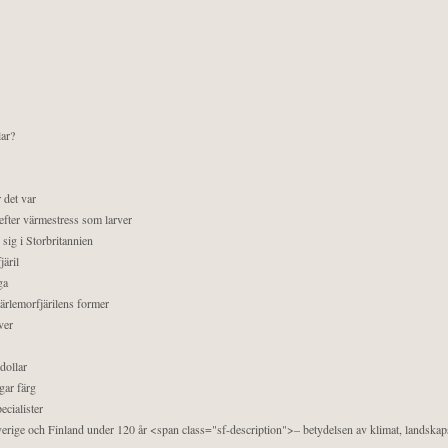
lar?
 det var
efter värmestress som larver
sig i Storbritannien
äril
ga
pärlemorfjärilens former
ver
dollar
gar färg
ecialister
 Sverige och Finland under 120 år <span class="sf-description">– betydelsen av klimat, landska