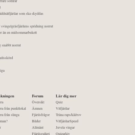
orrare somrar
t
äddnätfjärilar som ska skyddas
 svingelgräsfjärilens spridning norrut
mer än en midsommarbukett
g snabbt norrut
ullsskörd
liga
kningen
Forum
Lär dig mer
era
Översikt
Quiz
ra från punktlokal
Ämnen
Vitfjärilar
ra från slinga
Fjärilsfrågor
Träna raps/kål/rov
 man?
Bilder
VitfjärilarSpeed
r
Allmänt
Juvela vingar
Fjärilsgalleri
Quizarkiv