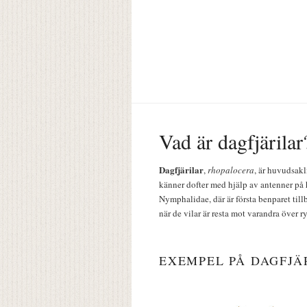
Vad är dagfjärilar
Dagfjärilar
,
rhopalocera
, är huvudsakl
känner dofter med hjälp av antenner på 
Nymphalidae, där är första benparet till
när de vilar är resta mot varandra över r
EXEMPEL PÅ DAGFJÄ