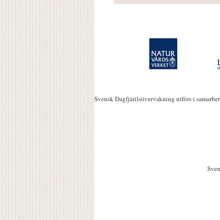
Svensk Dagfjärilsövervakning utförs i samarbe
Sven