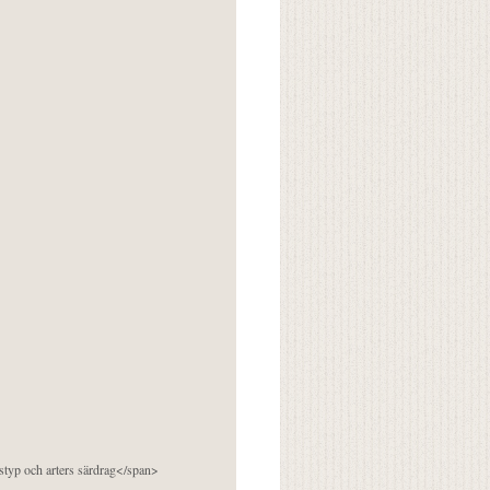
pstyp och arters särdrag</span>