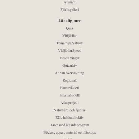
Allmänt
Fjärilsgalleri
Lär dig mer
Quiz
Vitfjärilar
Träna raps/kål/rov
VitfjärilarSpeed
Juvela vingar
Quizarkiv
Annan övervakning
Regionalt
Faunaväkteri
Internationellt
Atlasprojekt
Naturvård och fjärilar
EUs habitatdirektiv
Arter med åtgärdsprogram
Böcker, appar, material och länktips