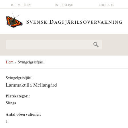
Hoppa till huvudinnehåll
BLI MEDLEM
IN ENGLISH
LOGGA IN
Sökformulär
Hem
» Svingelgräsfjäril
Svingelgräsfjäril
Lammakulla Mellangård
Platskategori:
Slinga
Antal observationer:
1