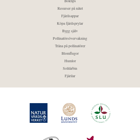
Boktips
Resurser på nätet
Fjärilsappar
Köpa fjärilsprylar
Bygg själv
Pollinatörsövervakning
Träna på pollinatörer
Blomflugor
Humlor
Solitärbin
Fjärilar