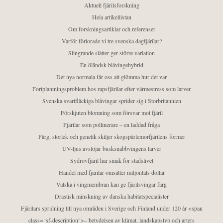
Aktuell fjärilsforskning
Hela artikellistan
Om forskningsartiklar och referenser
Varför förlorade vi tre svenska dagfjärilar?
Slingrande slåtter ger större variation
En öländsk blåvingehybrid
Det nya normala får oss att glömma hur det var
Fortplantningsproblem hos rapsfjärilar efter värmestress som larver
Svenska svartfläckiga blåvingar sprider sig i Storbritannien
Förskjuten blomning som försvar mot fjäril
Fjärilar som pollinerare – en laddad fråga
Färg, storlek och genetik skiljer skogspärlemorfjärilens former
UV-ljus avslöjar busksnabbvingens larver
Sydrovfjäril har smak för stadslivet
Handel med fjärilar omsätter miljontals dollar
Vätska i vingmembran kan ge fjärilsvingar färg
Drastisk minskning av danska habitatspecialister
Fjärilars spridning till nya områden i Sverige och Finland under 120 år <span
class="sf-description">– betydelsen av klimat, landskapstyp och arters