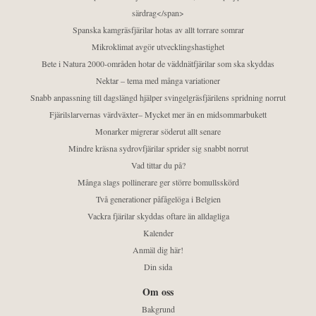
särdrag</span>
Spanska kamgräsfjärilar hotas av allt torrare somrar
Mikroklimat avgör utvecklingshastighet
Bete i Natura 2000-områden hotar de väddnätfjärilar som ska skyddas
Nektar – tema med många variationer
Snabb anpassning till dagslängd hjälper svingelgräsfjärilens spridning norrut
Fjärilslarvernas värdväxter– Mycket mer än en midsommarbukett
Monarker migrerar söderut allt senare
Mindre kräsna sydrovfjärilar sprider sig snabbt norrut
Vad tittar du på?
Många slags pollinerare ger större bomullsskörd
Två generationer påfågelöga i Belgien
Vackra fjärilar skyddas oftare än alldagliga
Kalender
Anmäl dig här!
Din sida
Om oss
Bakgrund