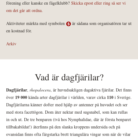
förening eller kanske en fågelklubb?
Skicka epost eller ring så ser vi
om det går att ordna.
Aktiviteter märkta med symbolen
är sådana som organisatören tar ut
en kostnad för.
Arkiv
Vad är dagfjärilar?
Dagfjärilar
,
rhopalocera
, är huvudsakligen dagaktiva fjärilar. Det finns
19 000
110
över
kända arter dagfjärilar i världen, varav cirka
i Sverige.
Dagfjärilarna känner dofter med hjälp av antenner på huvudet och ser
med stora facettögon. Dom äter nektar med sugsnabel, som kan rullas
in och ut. De tre benparen (två hos Nymphalidae, där är första benparet
tillbakabildat!) återfinns på den slanka kroppens undersida och på
ovansidan finns ofta färgstarka brett triangulära vingar som när de vilar