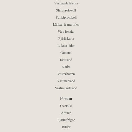
Viktigaste filerna
Slingprotokoll
Punktprotokoll
Länkar & mer filer
Våra lokaler
Fjärilskarta
Lokala sidor
Gotland
Jämtland
Närke
Västerbotten
Västmanland
Västra Götaland
Forum
Översikt
Ämnen
Fjärilsfrågor
Bilder