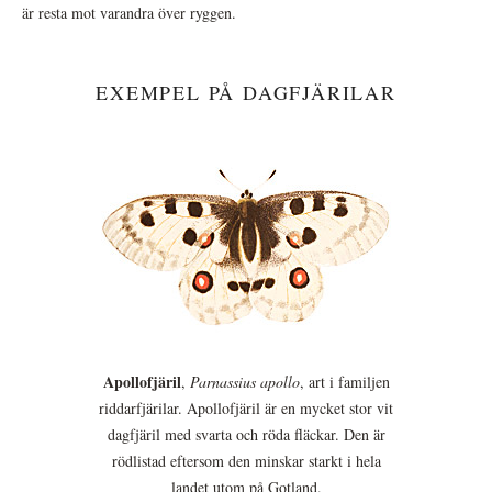
är resta mot varandra över ryggen.
EXEMPEL PÅ DAGFJÄRILAR
Apollofjäril
,
Parnassius apollo
, art i familjen
riddarfjärilar. Apollofjäril är en mycket stor vit
dagfjäril med svarta och röda fläckar. Den är
rödlistad eftersom den minskar starkt i hela
landet utom på Gotland.