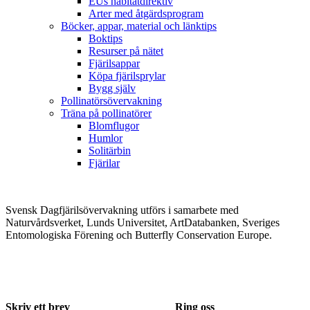
EUs habitatdirektiv
Arter med åtgärdsprogram
Böcker, appar, material och länktips
Boktips
Resurser på nätet
Fjärilsappar
Köpa fjärilsprylar
Bygg själv
Pollinatörsövervakning
Träna på pollinatörer
Blomflugor
Humlor
Solitärbin
Fjärilar
Svensk Dagfjärilsövervakning utförs i samarbete med
Naturvårdsverket, Lunds Universitet, ArtDatabanken, Sveriges
Entomologiska Förening och Butterfly Conservation Europe.
Skriv ett brev
Ring oss