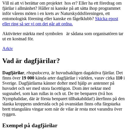
Vill ni att vi berättar om projektet hos er? Eller ha ett föredrag om
fjärilar i allmänhet? Håller ni kanske på att sätta ihop programmet
inför vårens möten i en krets av Naturskyddsföreningen, ett
entomologisk förening eller kanske en fågelklubb?
Skicka epost
eller ring så ser vi om det går att ordna.
Aktiviteter märkta med symbolen
är sådana som organisatören tar
ut en kostnad för.
Arkiv
Vad är dagfjärilar?
Dagfjärilar
,
rhopalocera
, är huvudsakligen dagaktiva fjärilar. Det
finns över
19 000
kända arter dagfjärilar i världen, varav cirka
110
i
Sverige. Dagfjärilarna känner dofter med hjälp av antenner på
huvudet och ser med stora facettögon. Dom äter nektar med
sugsnabel, som kan rullas in och ut. De tre benparen (två hos
Nymphalidae, där är första benparet tillbakabildat!) återfinns på den
slanka kroppens undersida och på ovansidan finns ofta färgstarka
brett triangulära vingar som när de vilar är resta mot varandra över
ryggen.
Exempel på dagfjärilar