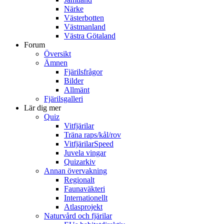
Närke
Västerbotten
Västmanland
Västra Götaland
Forum
Översikt
Ämnen
Fjärilsfrågor
Bilder
Allmänt
Fjärilsgalleri
Lär dig mer
Quiz
Vitfjärilar
Träna raps/kål/rov
VitfjärilarSpeed
Juvela vingar
Quizarkiv
Annan övervakning
Regionalt
Faunaväkteri
Internationellt
Atlasprojekt
Naturvård och fjärilar