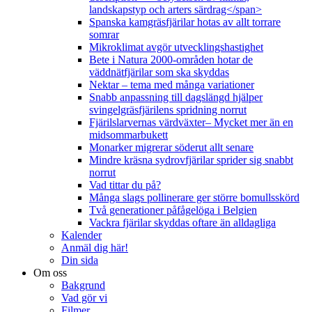
landskapstyp och arters särdrag</span>
Spanska kamgräsfjärilar hotas av allt torrare
somrar
Mikroklimat avgör utvecklingshastighet
Bete i Natura 2000-områden hotar de
väddnätfjärilar som ska skyddas
Nektar – tema med många variationer
Snabb anpassning till dagslängd hjälper
svingelgräsfjärilens spridning norrut
Fjärilslarvernas värdväxter– Mycket mer än en
midsommarbukett
Monarker migrerar söderut allt senare
Mindre kräsna sydrovfjärilar sprider sig snabbt
norrut
Vad tittar du på?
Många slags pollinerare ger större bomullsskörd
Två generationer påfågelöga i Belgien
Vackra fjärilar skyddas oftare än alldagliga
Kalender
Anmäl dig här!
Din sida
Om oss
Bakgrund
Vad gör vi
Filmer