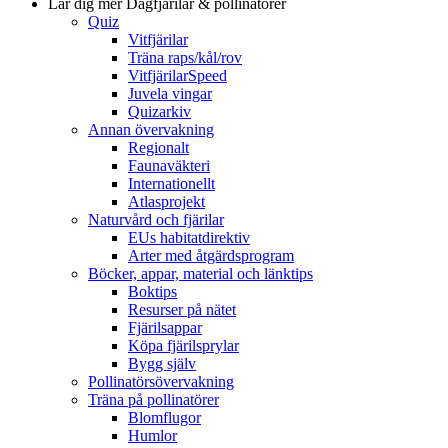
Lär dig mer
Dagfjärilar & pollinatörer
Quiz
Vitfjärilar
Träna raps/kål/rov
VitfjärilarSpeed
Juvela vingar
Quizarkiv
Annan övervakning
Regionalt
Faunaväkteri
Internationellt
Atlasprojekt
Naturvård och fjärilar
EUs habitatdirektiv
Arter med åtgärdsprogram
Böcker, appar, material och länktips
Boktips
Resurser på nätet
Fjärilsappar
Köpa fjärilsprylar
Bygg själv
Pollinatörsövervakning
Träna på pollinatörer
Blomflugor
Humlor