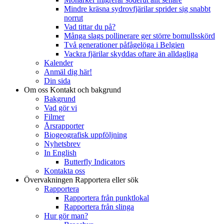
Mindre kräsna sydrovfjärilar sprider sig snabbt
norrut
Vad tittar du på?
Många slags pollinerare ger större bomullsskörd
Två generationer påfågelöga i Belgien
Vackra fjärilar skyddas oftare än alldagliga
Kalender
Anmäl dig här!
Din sida
Om oss
Kontakt och bakgrund
Bakgrund
Vad gör vi
Filmer
Årsrapporter
Biogeografisk uppföljning
Nyhetsbrev
In English
Butterfly Indicators
Kontakta oss
Övervakningen
Rapportera eller sök
Rapportera
Rapportera från punktlokal
Rapportera från slinga
Hur gör man?