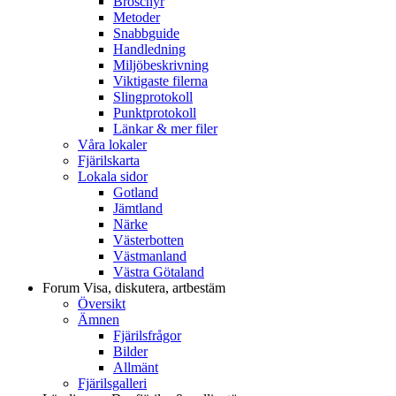
Broschyr
Metoder
Snabbguide
Handledning
Miljöbeskrivning
Viktigaste filerna
Slingprotokoll
Punktprotokoll
Länkar & mer filer
Våra lokaler
Fjärilskarta
Lokala sidor
Gotland
Jämtland
Närke
Västerbotten
Västmanland
Västra Götaland
Forum
Visa, diskutera, artbestäm
Översikt
Ämnen
Fjärilsfrågor
Bilder
Allmänt
Fjärilsgalleri