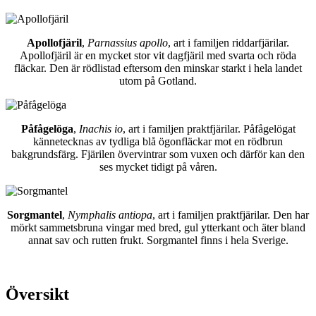
Apollofjäril
,
Parnassius apollo
, art i familjen riddarfjärilar.
Apollofjäril är en mycket stor vit dagfjäril med svarta och röda
fläckar. Den är rödlistad eftersom den minskar starkt i hela landet
utom på Gotland.
Påfågelöga
,
Inachis io
, art i familjen praktfjärilar. Påfågelögat
kännetecknas av tydliga blå ögonfläckar mot en rödbrun
bakgrundsfärg. Fjärilen övervintrar som vuxen och därför kan den
ses mycket tidigt på våren.
Sorgmantel
,
Nymphalis antiopa
, art i familjen praktfjärilar. Den har
mörkt sammetsbruna vingar med bred, gul ytterkant och äter bland
annat sav och rutten frukt. Sorgmantel finns i hela Sverige.
Översikt