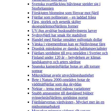
Svenska svartfläckiga blåvingar sprider sig i
Storbritannien
Förskjuten blomning som försvar mot fjäril
Fjärilar som pollinerare – en laddad fråga
Färg, storlek och genetik skiljer
skogspärlemorfjärilens former
UV-ljus avslöjar busksnabbvingens larver
Sydrovfjäril har smak för stadslivet
Handel med fjärilar omsätter miljontals dollar
Vätska i vingmembran kan ge fjärilsvingar färg
Drastisk minskning av danska habitatspecialister
Fjärilars spridning till nya områden i Sverige och
Finland under 120 år
– betydelsen av klimat,
landskapstyp och arters särdrag
Spanska kamgräsfjärilar hotas av allt torrare
somrar
Mikroklimat avgör utvecklingshastighet
Bete i Natura 2000-områden hotar de
väddnätfjärilar som ska skyddas
Nektar – tema med många variationer
Snabb anpassning till dagslängd hjälper
svingelgräsfjärilens spridning norrut
Fjärilslarvernas värdväxter– Mycket mer än en
midsommarbukett
Monarker migrerar söderut allt senare