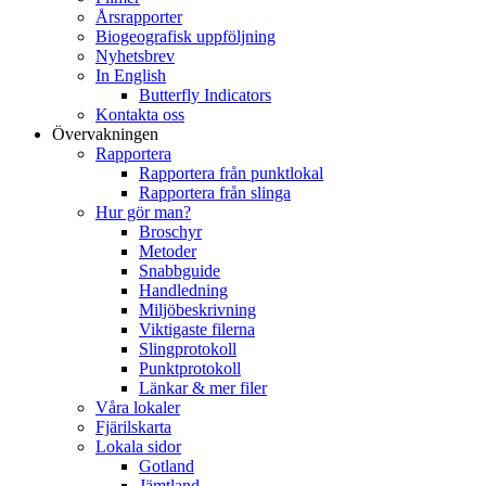
Årsrapporter
Biogeografisk uppföljning
Nyhetsbrev
In English
Butterfly Indicators
Kontakta oss
Övervakningen
Rapportera
Rapportera från punktlokal
Rapportera från slinga
Hur gör man?
Broschyr
Metoder
Snabbguide
Handledning
Miljöbeskrivning
Viktigaste filerna
Slingprotokoll
Punktprotokoll
Länkar & mer filer
Våra lokaler
Fjärilskarta
Lokala sidor
Gotland
Jämtland