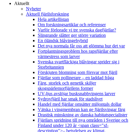
Aktuellt
Nyheter
Aktuell fjärilsforskning
Hela artikellistan
Om forskningsartiklar och referenser
Varför förlorade vi tre svenska dagfjärilar?
Slingrande slåtter ger större variation
En öländsk blåvingehybrid
Det nya normala får oss att glömma hur det var
Fortplantningsproblem hos rapsfjärilar efter
värmestress som larver
Svenska svartfläckiga blåvingar sprider sig i
Storbritannien
Förskjuten blomning som försvar mot fjäril
Fjärilar som pollinerare – en laddad fråga
Färg, storlek och genetik skiljer
skogspärlemorfjärilens former
UV-ljus avslöjar busksnabbvingens larver
Sydrovfjäril har smak för stadslivet
Handel med fjärilar omsätter miljontals dollar
Vätska i vingmembran kan ge fjärilsvingar färg
Drastisk minskning av danska habitatspecialister
Fjärilars spridning till nya områden i Sverige och
Finland under 120 år <span class="sf-
description">– betydelsen av klimat,