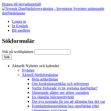
Hoppa till huvudinnehåll
Logga in
In English
Bli medlem
Sökformulär
Sök på webbplatsen
Aktuellt
Nyheter och kalender
Nyheter
Aktuell fjärilsforskning
Hela artikellistan
Om forskningsartiklar och referenser
Varför förlorade vi tre svenska dagfjärilar?
Slingrande slåtter ger större variation
En öländsk blåvingehybrid
Det nya normala får oss att glömma hur det var
Fortplantningsproblem hos rapsfjärilar efter
värmestress som larver