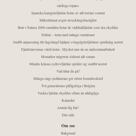
särdrag</span>
Spanska kamgräsfjärilar hotas av allt torrare somrar
Mikroklimat avgör utvecklingshastighet
Bete i Natura 2000-områden hotar de väddnätfjärilar som ska skyddas
Nektar – tema med många variationer
Snabb anpassning till dagslängd hjälper svingelgräsfjärilens spridning norrut
Fjärilslarvernas värdväxter– Mycket mer än en midsommarbukett
Monarker migrerar söderut allt senare
Mindre kräsna sydrovfjärilar sprider sig snabbt norrut
Vad tittar du på?
Många slags pollinerare ger större bomullsskörd
Två generationer påfågelöga i Belgien
Vackra fjärilar skyddas oftare än alldagliga
Kalender
Anmäl dig här!
Din sida
Om oss
Bakgrund