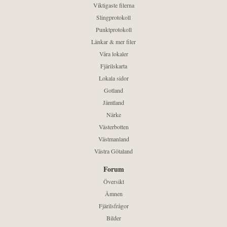
Viktigaste filerna
Slingprotokoll
Punktprotokoll
Länkar & mer filer
Våra lokaler
Fjärilskarta
Lokala sidor
Gotland
Jämtland
Närke
Västerbotten
Västmanland
Västra Götaland
Forum
Översikt
Ämnen
Fjärilsfrågor
Bilder