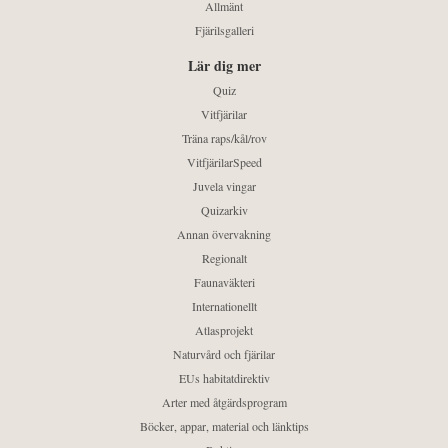
Allmänt
Fjärilsgalleri
Lär dig mer
Quiz
Vitfjärilar
Träna raps/kål/rov
VitfjärilarSpeed
Juvela vingar
Quizarkiv
Annan övervakning
Regionalt
Faunaväkteri
Internationellt
Atlasprojekt
Naturvård och fjärilar
EUs habitatdirektiv
Arter med åtgärdsprogram
Böcker, appar, material och länktips