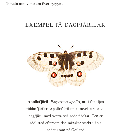
är resta mot varandra över ryggen.
EXEMPEL PÅ DAGFJÄRILAR
Apollofjäril
,
Parnassius apollo
, art i familjen
riddarfjärilar. Apollofjäril är en mycket stor vit
dagfjäril med svarta och röda fläckar. Den är
rödlistad eftersom den minskar starkt i hela
landet utom på Gotland.