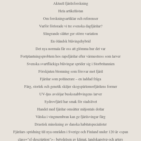
Aktuell fjärilsforskning
Hela artikellistan
Om forskningsartiklar och referenser
Varför förlorade vi tre svenska dagfjärilar?
Slingrande slåtter ger större variation
En öländsk blåvingehybrid
Det nya normala får oss att glömma hur det var
Fortplantningsproblem hos rapsfjärilar efter värmestress som larver
Svenska svartfläckiga blåvingar sprider sig i Storbritannien
Förskjuten blomning som försvar mot fjäril
Fjärilar som pollinerare – en laddad fråga
Färg, storlek och genetik skiljer skogspärlemorfjärilens former
UV-ljus avslöjar busksnabbvingens larver
Sydrovfjäril har smak för stadslivet
Handel med fjärilar omsätter miljontals dollar
Vätska i vingmembran kan ge fjärilsvingar färg
Drastisk minskning av danska habitatspecialister
Fjärilars spridning till nya områden i Sverige och Finland under 120 år <span
class="sf-description">– betydelsen av klimat, landskapstyp och arters