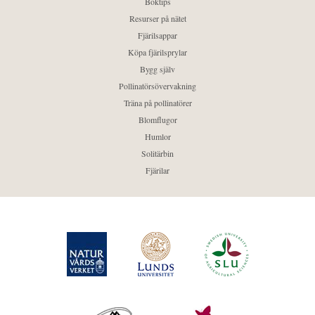
Boktips
Resurser på nätet
Fjärilsappar
Köpa fjärilsprylar
Bygg själv
Pollinatörsövervakning
Träna på pollinatörer
Blomflugor
Humlor
Solitärbin
Fjärilar