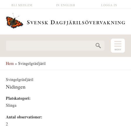
Hoppa till huvudinnehåll
BLI MEDLEM
IN ENGLISH
LOGGA IN
Sökformulär
Hem
» Svingelgräsfjäril
Svingelgräsfjäril
Nidingen
Platskategori:
Slinga
Antal observationer:
2