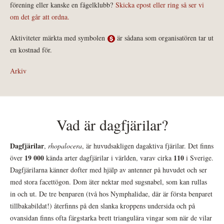
förening eller kanske en fågelklubb?
Skicka epost eller ring så ser vi
om det går att ordna.
Aktiviteter märkta med symbolen
är sådana som organisatören tar ut
en kostnad för.
Arkiv
Vad är dagfjärilar?
Dagfjärilar
,
rhopalocera
, är huvudsakligen dagaktiva fjärilar. Det finns
19 000
110
över
kända arter dagfjärilar i världen, varav cirka
i Sverige.
Dagfjärilarna känner dofter med hjälp av antenner på huvudet och ser
med stora facettögon. Dom äter nektar med sugsnabel, som kan rullas
in och ut. De tre benparen (två hos Nymphalidae, där är första benparet
tillbakabildat!) återfinns på den slanka kroppens undersida och på
ovansidan finns ofta färgstarka brett triangulära vingar som när de vilar